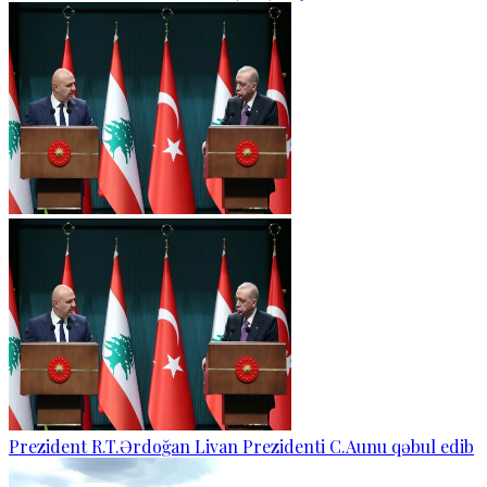
Prezident R.T.Ərdoğan Livan Prezidenti C.Aunu qəbul edib