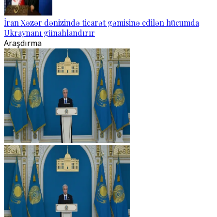
İran Xəzər dənizində ticarət gəmisinə edilən hücumda
Ukraynanı günahlandırır
Araşdırma