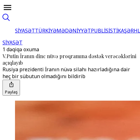
SİYASƏT
TÜRKİYƏ
MƏDƏNİYYƏT
PUBLİSİSTİKA
ŞƏRH
SİYASƏT
1 dəqiqə oxuma
V.Putin İranın dinc nüvə proqramına dəstək verəcəklərini
açıqlayıb
Rusiya prezidenti İranın nüvə silahı hazırladığına dair
heç bir sübutun olmadığını bildirib
Paylaş