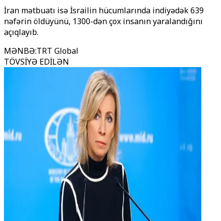
İran mətbuatı isə İsrailin hücumlarında indiyədək 639
nəfərin öldüyünü, 1300-dən çox insanın yaralandığını
açıqlayıb.
MƏNBƏ
:
TRT Global
TÖVSİYƏ EDİLƏN