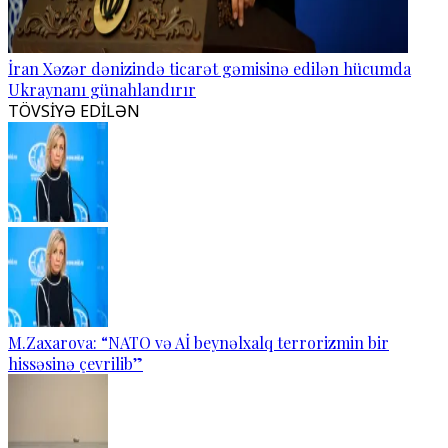
İran Xəzər dənizində ticarət gəmisinə edilən hücumda
Ukraynanı günahlandırır
TÖVSİYƏ EDİLƏN
M.Zaxarova: “NATO və Aİ beynəlxalq terrorizmin bir
hissəsinə çevrilib”