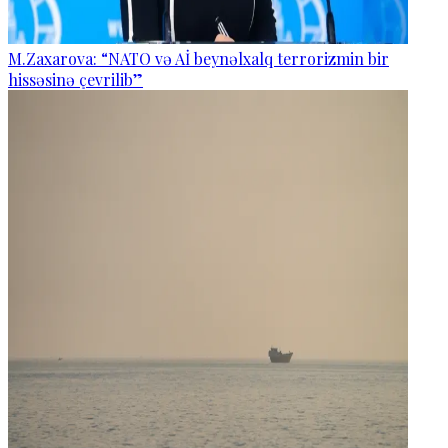
M.Zaxarova: “NATO və Aİ beynəlxalq terrorizmin bir
hissəsinə çevrilib”