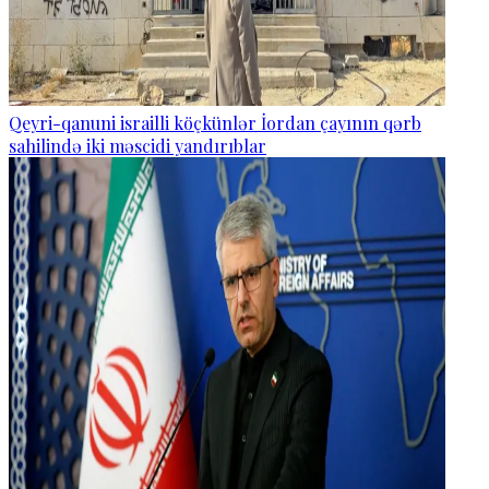
Qeyri-qanuni israilli köçkünlər İordan çayının qərb
sahilində iki məscidi yandırıblar