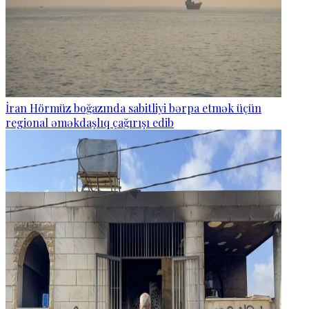
İran Hörmüz boğazında sabitliyi bərpa etmək üçün
regional əməkdaşlıq çağırışı edib