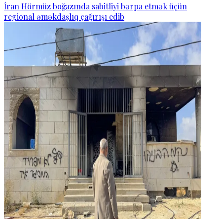
İran Hörmüz boğazında sabitliyi bərpa etmək üçün
regional əməkdaşlıq çağırışı edib