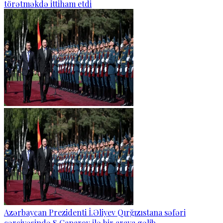
törətməkdə ittiham etdi
Azərbaycan Prezidenti İ.Əliyev Qırğızıstana səfəri
çərçivəsində S.Caparov ilə bir araya gəlib