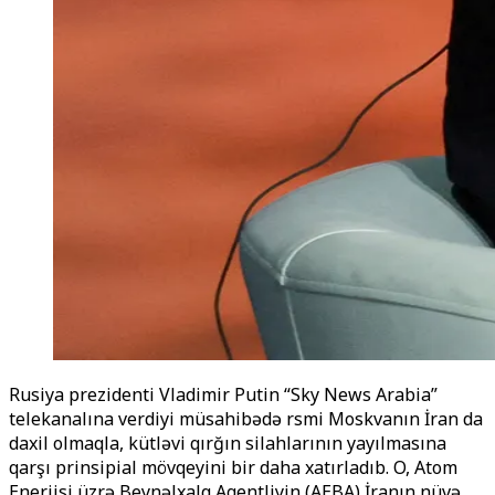
Rusiya prezidenti Vladimir Putin “Sky News Arabia”
telekanalına verdiyi müsahibədə rәsmi Moskvanın İran da
daxil olmaqla, kütləvi qırğın silahlarının yayılmasına
qarşı prinsipial mövqeyini bir daha xatırladıb. O,
Atom
Enerjisi üzrə Beynəlxalq Agentliyin (AEBA)
İranın nüvə