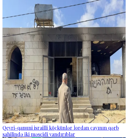
Qeyri-qanuni israilli köçkünlər İordan çayının qərb
sahilində iki məscidi yandırıblar