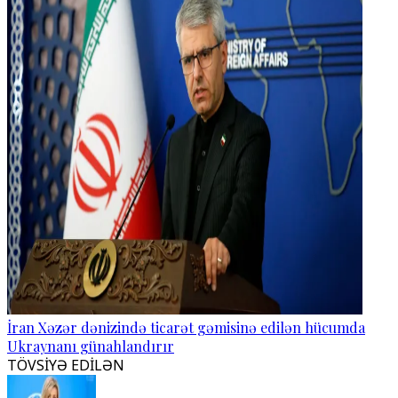
İran Xəzər dənizində ticarət gəmisinə edilən hücumda
Ukraynanı günahlandırır
TÖVSİYƏ EDİLƏN