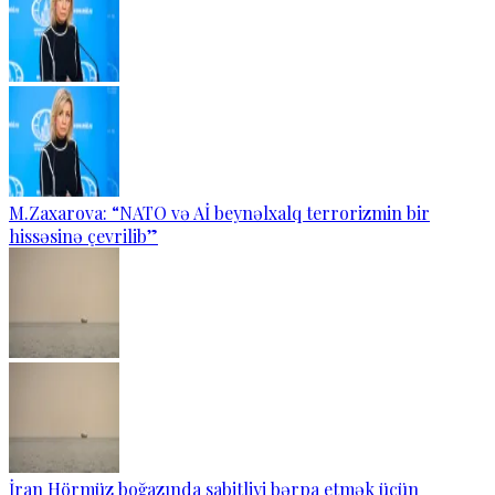
M.Zaxarova: “NATO və Aİ beynəlxalq terrorizmin bir
hissəsinə çevrilib”
İran Hörmüz boğazında sabitliyi bərpa etmək üçün