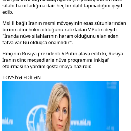
silahı hazırladığına dair heç bir dəlil tapmadığını qeyd
edib.
Mәsәlә ilә bağlı İranın rəsmi mövqeyinin əsas sütunlarından
birinin dini hökm olduğunu xatırladan V.Putin deyib:
"İranda nüvə silahlarının haram olduğunu elan edən
fətva var. Bu olduqca önəmlidir".
Hәmçinin Rusiya prezidenti V.Putin əlavə edib ki, Rusiya
İranın dinc məqsədlərlə nüvə proqramını inkişaf
etdirməsinə yardım göstərməyə hazırdır.
TÖVSİYƏ EDİLƏN