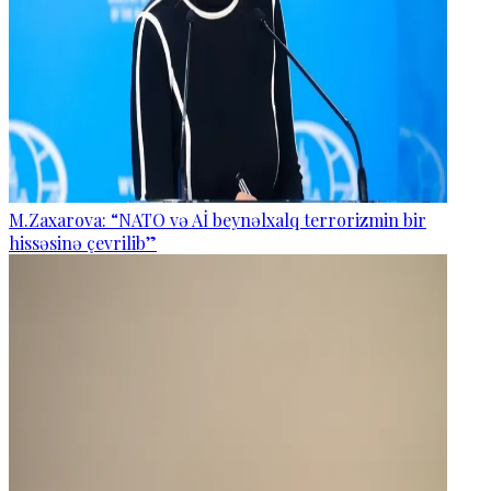
M.Zaxarova: “NATO və Aİ beynəlxalq terrorizmin bir
hissəsinə çevrilib”