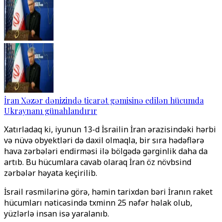
İran Xəzər dənizində ticarət gəmisinə edilən hücumda
Ukraynanı günahlandırır
Xatırladaq ki, iyunun 13-dә İsrailin İran ərazisindəki hərbi
və nüvə obyektləri də daxil olmaqla, bir sıra hədəflərə
hava zərbələri endirməsi ilə bölgədə gərginlik daha da
artıb. Bu hücumlara cavab olaraq İran öz növbәsindә
zərbələr həyata keçirilib.
İsrail rəsmilərinə görə, həmin tarixdən bəri İranın raket
hücumları nəticəsində tәxminәn 25 nəfər həlak olub,
yüzlərlə insan isə yaralanıb.