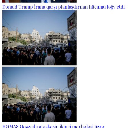
Donald Tramp İrana qarşı planlaşdırılan hücumu ləğv etdi
HƏMAS Qəzzada atəşkəsin ikinci mərhələsi üzrə