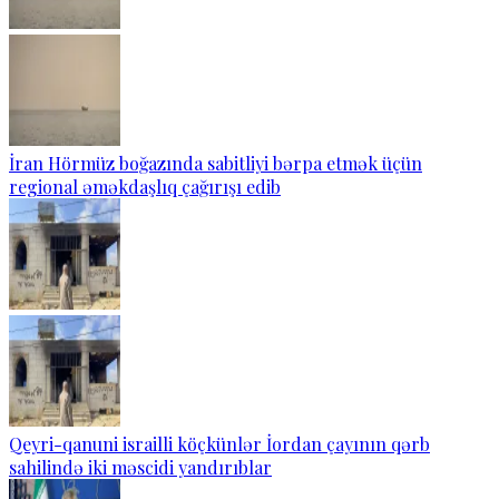
İran Hörmüz boğazında sabitliyi bərpa etmək üçün
regional əməkdaşlıq çağırışı edib
Qeyri-qanuni israilli köçkünlər İordan çayının qərb
sahilində iki məscidi yandırıblar