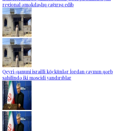
regional əməkdaşlıq çağırışı edib
Qeyri-qanuni israilli köçkünlər İordan çayının qərb
sahilində iki məscidi yandırıblar