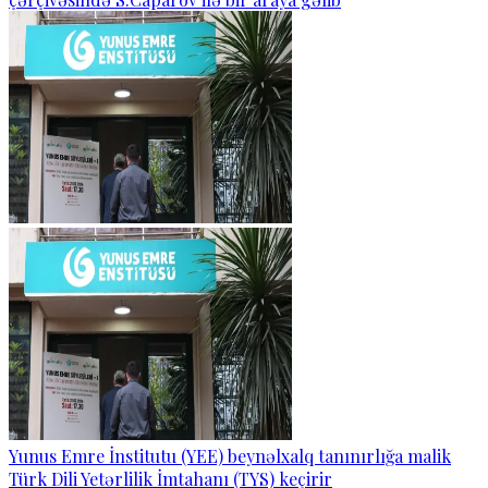
Yunus Emre İnstitutu (YEE) beynəlxalq tanınırlığa malik
Türk Dili Yetərlilik İmtahanı (TYS) keçirir