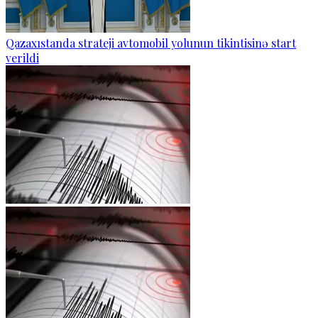
Qazaxıstanda strateji avtomobil yolunun tikintisinə start
verildi