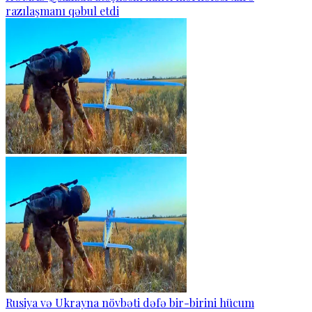
razılaşmanı qəbul etdi
Rusiya və Ukrayna növbəti dəfə bir-birini hücum