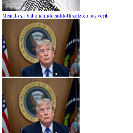
Misirdə 5,3 bal gücündə şiddətli zəlzələ baş verib