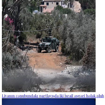
Livanın cənubundakı partlayışda iki İsrail əsgəri həlak olub