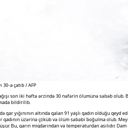
ı 30-a çatıb / AFP
ağışı son iki həftə ərzində 30 nəfərin ölümünə səbəb olub.
ada bildirilib.
ə qar yığınının altında qalan 91 yaşlı qadın olduğu qeyd edi
ar qadının üzərinə çöküb və ölüm səbəbi boğulma olub. Meyit
üşür. Bu, qarın miqdarından və temperaturdan asılıdır. Dam al