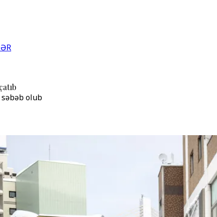
LƏR
çatıb
ə səbəb olub