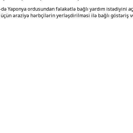
-də Yaponya ordusundan fəlakətlə bağlı yardım istədiyini a
ün əraziyə hərbçilərin yerləşdirilməsi ilə bağlı göstəriş v