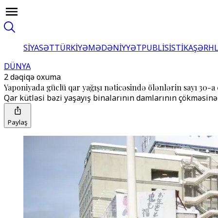
SİYASƏT
TÜRKİYƏ
MƏDƏNİYYƏT
PUBLİSİSTİKA
ŞƏRH
DÜNYA
2 dəqiqə oxuma
Yaponiyada güclü qar yağışı nəticəsində ölənlərin sayı 30-a 
Qar kütləsi bəzi yaşayış binalarının damlarının çökməsin
Paylaş