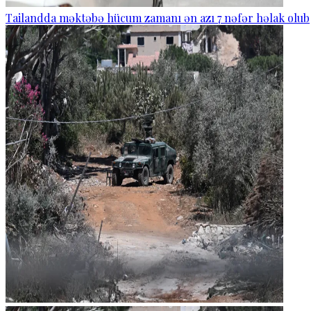
Tailandda məktəbə hücum zamanı ən azı 7 nəfər həlak olub