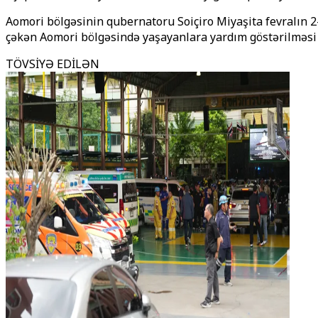
Aomori bölgəsinin qubernatoru Soiçiro Miyaşita fevralın 2
çəkən Aomori bölgəsində yaşayanlara yardım göstərilməsi üç
TÖVSİYƏ EDİLƏN