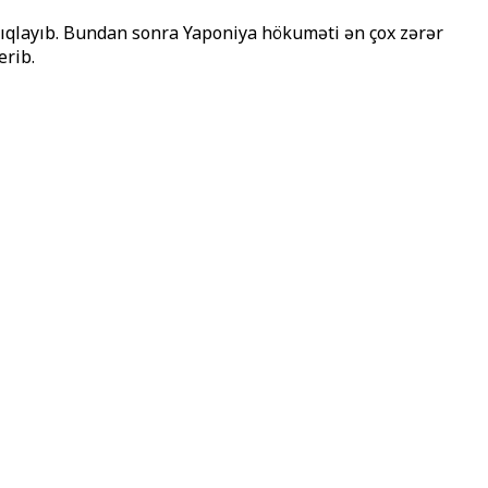
çıqlayıb. Bundan sonra Yaponiya hökuməti ən çox zərər
erib.