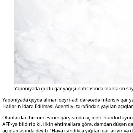
Yaponiyada güclü qar yağışı nəticəsində ölənlərin say
Yaponiyada qeydə alınan qeyri-adi dərəcədə intensiv qar y
Halların İdarə Edilməsi Agentliyi tərəfindən yayılan açıqlam
Ölənlərdən birinin evinin qarşısında üç metr hündürlüyünd
AFP-yə bildirib ki, ilkin ehtimallara görə, damdan düşən q
açıqlamasında deyib: “Hava isindikcə yığılan qar əriyir və d