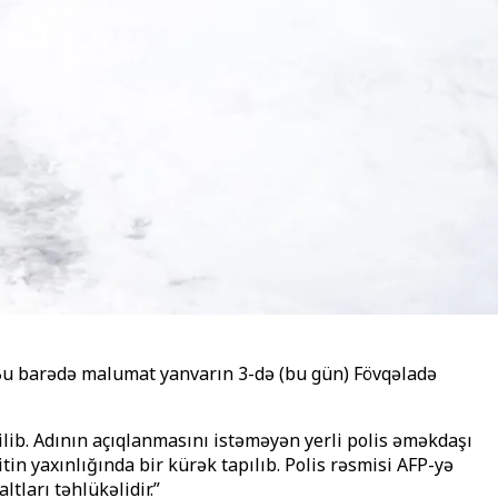
 Bu barədə malumat yanvarın 3-də (bu gün) Fövqəladə
lib. Adının açıqlanmasını istəməyən yerli polis əməkdaşı
in yaxınlığında bir kürək tapılıb. Polis rəsmisi AFP-yə
tları təhlükəlidir.”