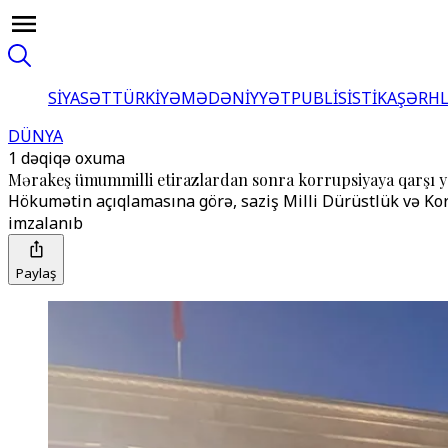
SİYASƏT
TÜRKİYƏ
MƏDƏNİYYƏT
PUBLİSİSTİKA
ŞƏRH
DÜNYA
1 dəqiqə oxuma
Mərakeş ümummilli etirazlardan sonra korrupsiyaya qarşı ye
Hökumətin açıqlamasına görə, saziş Milli Dürüstlük və Kor
imzalanıb
Paylaş