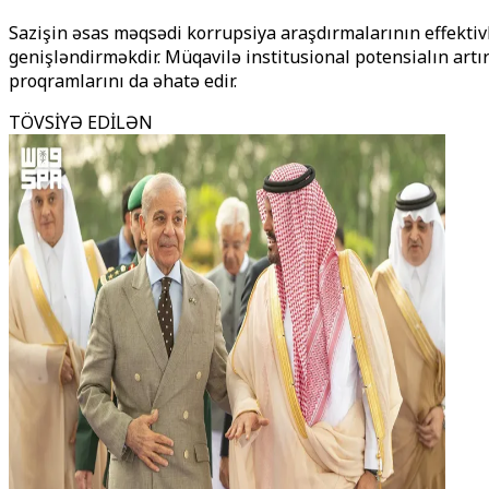
Sazişin əsas məqsədi korrupsiya araşdırmalarının effekti
genişləndirməkdir. Müqavilə institusional potensialın artır
proqramlarını da əhatə edir.
TÖVSİYƏ EDİLƏN