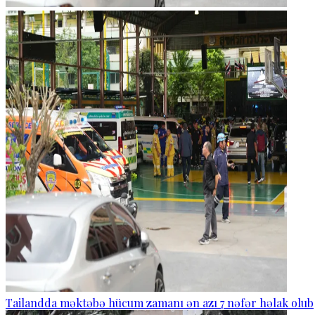
Tailandda məktəbə hücum zamanı ən azı 7 nəfər həlak olub