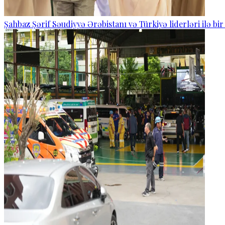
Şahbaz Şərif Səudiyyə Ərəbistanı və Türkiyə liderləri ilə bi