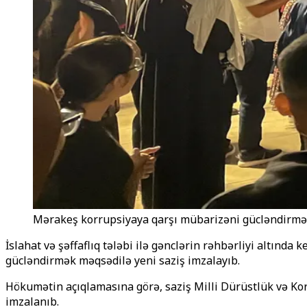
Mərakeş korrupsiyaya qarşı mübarizəni gücləndirmək
İslahat və şəffaflıq tələbi ilə gənclərin rəhbərliyi altınd
gücləndirmək məqsədilə yeni saziş imzalayıb.
Hökumətin açıqlamasına görə, saziş Milli Dürüstlük və Kor
imzalanıb.