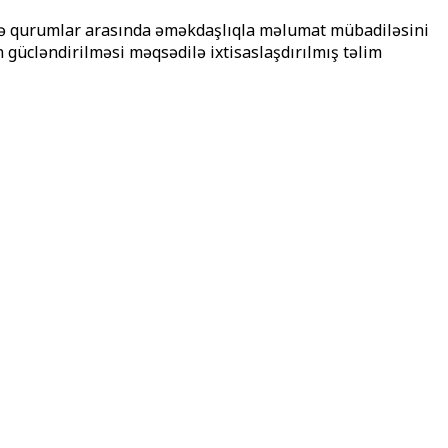
k və qurumlar arasında əməkdaşlıqla məlumat mübadiləsini
n gücləndirilməsi məqsədilə ixtisaslaşdırılmış təlim