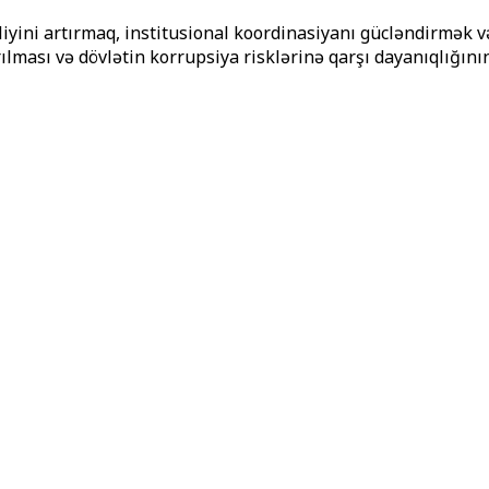
vliyini artırmaq, institusional koordinasiyanı gücləndirmə
ılması və dövlətin korrupsiya risklərinə qarşı dayanıqlığını