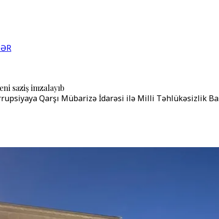
LƏR
ni saziş imzalayıb
rupsiyaya Qarşı Mübarizə İdarəsi ilə Milli Təhlükəsizlik Ba