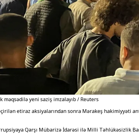
 məqsədilə yeni saziş imzalayıb / Reuters
a keçirilən etiraz aksiyalarından sonra Mərakeş hakimiyyəti 
rupsiyaya Qarşı Mübarizə İdarəsi ilə Milli Təhlükəsizlik Ba