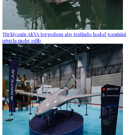
Türkiyənin AKYA torpedosu atış testində hədəf gəmisini
uğurla məhv edib