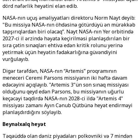
dörd nəfərlik heyətini elan edib.
NASA-nın uçuş əməliyyatları direktoru Norm Nayt deyib:
"Bu missiya NASA-nın öhdəsinə götürdüyü ən mürəkkəb
tapşırıqlardan biri olacaq”. Nayt NASA-nın Yer orbitində
2027-ci il ərzində həyata keçirilməsi planlaşdırılan bir
sıra çətin sınaqları ehtiva edən kritik rolunu yerinə
yetirmək üçün heyətin fədakarlığına güvəndiyini
vurğulayıb.
Digər tərəfdən, NASA-nın “Artemis” proqramının
meneceri Ceremi Parsons missiyanın iki həftə davam
edəcəyini açıqlayıb. "Artemis 3"ün son sınaq missiyası
olduğunu qeyd edən Parsons, bu missiyanın uğurlu
keçəcəyi təqdirdə NASA-nın 2028-ci ildə "Artemis 4"
missiyası zamanı Ayın Cənub Qütbünə heyət endirməyi
planlaşdırdığını söyləyib.
Beynəlxalq heyət
Təqaüddə olan dəniz piyadaları polkovniki və 7 mindən