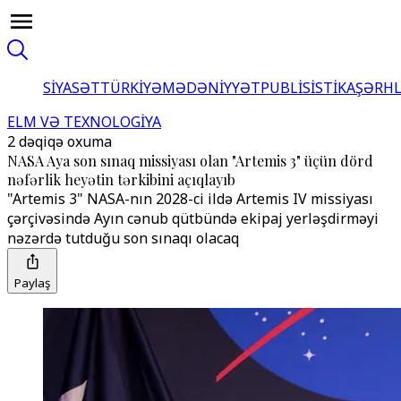
SİYASƏT
TÜRKİYƏ
MƏDƏNİYYƏT
PUBLİSİSTİKA
ŞƏRH
ELM VƏ TEXNOLOGİYA
2 dəqiqə oxuma
NASA Aya son sınaq missiyası olan "Artemis 3" üçün dörd
nəfərlik heyətin tərkibini açıqlayıb
"Artemis 3" NASA-nın 2028-ci ildə Artemis IV missiyası
çərçivəsində Ayın cənub qütbündə ekipaj yerləşdirməyi
nəzərdə tutduğu son sınaqı olacaq
Paylaş