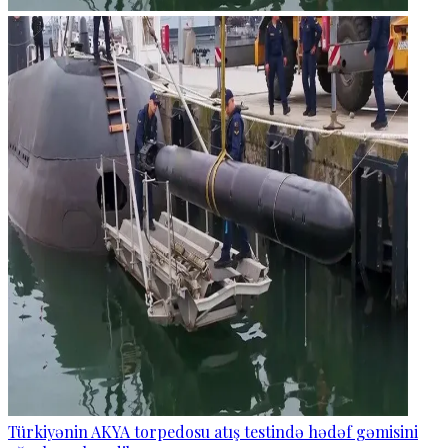
Türkiyənin AKYA torpedosu atış testində hədəf gəmisini