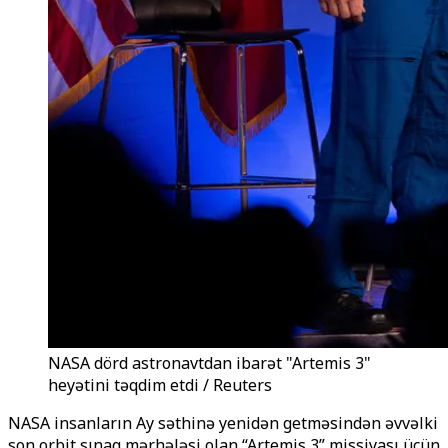
NASA dörd astronavtdan ibarət "Artemis 3"
heyətini təqdim etdi / Reuters
NASA insanların Ay səthinə yenidən getməsindən əvvəlki
son orbit sınaq mərhələsi olan “Artemis 3” missiyası üçün