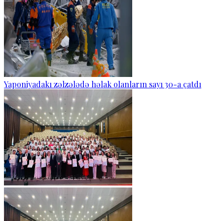
Yaponiyadakı zəlzələdə həlak olanların sayı 30-a çatdı