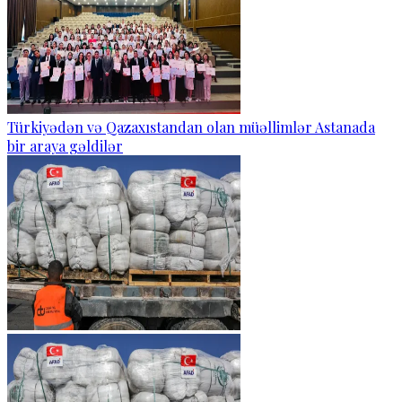
Türkiyədən və Qazaxıstandan olan müəllimlər Astanada
bir araya gəldilər