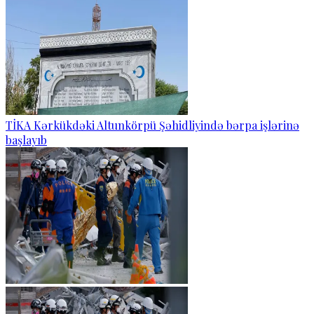
TİKA Kərkükdəki Altunkörpü Şəhidliyində bərpa işlərinə
başlayıb