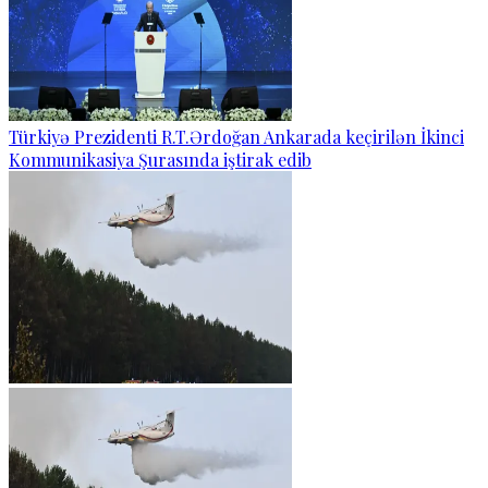
Türkiyə Prezidenti R.T.Ərdoğan Ankarada keçirilən İkinci
Kommunikasiya Şurasında iştirak edib