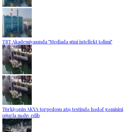
TRT Akademiyasında "Mediada süni intellekt təlimi"
Türkiyənin AKYA torpedosu atış testində hədəf gəmisini
uğurla məhv edib