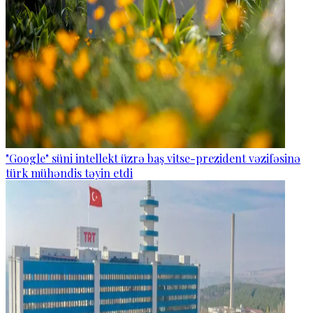
"Google" süni intellekt üzrə baş vitse-prezident vəzifəsinə
türk mühəndis təyin etdi