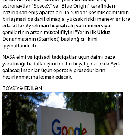
astronavtlar "SpaceX" və "Blue Origin" tərəfindən
hazırlanan eniş aparatları ilə "Orion" kosmik gəmisinin
birləşməsi də daxil olmaqla, yüksək riskli manevrlər icra
edəcəklər. Ayzekman beynəlxalq və kommersiya
gəmilərinin artan müxtəlifliyini "Yerin ilk Ulduz
Donanmasının (Starfleet) başlanğıcı" kimi
qiymətləndirib.
NASA elmi və iqtisadi tədqiqatlar üçün daimi baza
yaratmağı hədəflədiyindən, bu heyət gələcəkdə Ayda
qalacaq insanlar üçün operativ prosedurların
hazırlanmasına kömək edəcək.
TÖVSİYƏ EDİLƏN