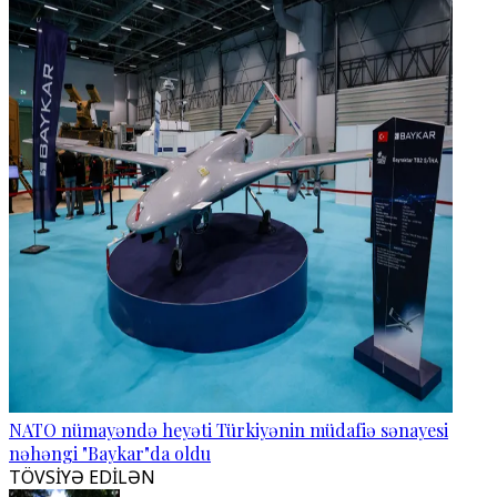
NATO nümayəndə heyəti Türkiyənin müdafiə sənayesi
nəhəngi "Baykar"da oldu
TÖVSİYƏ EDİLƏN