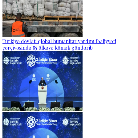
Türkiyə dövləti qlobal humanitar yardım fəaliyyəti
çərçivəsində 85 ölkəyə kömək göndərib