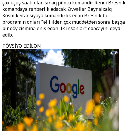
çox uçuş saatı olan sınaq pilotu komandir Rendi Bresnik
komandaya rəhbərlik edəcək. Əvvəllər Beynəlxalq
Kosmik Stansiyaya komandirlik edən Bresnik bu
proqramın onları "əlli ildən çox müddətdən sonra başqa
bir göy cisminə eniş edən ilk insanlar" edəcəyini qeyd
edib.
TÖVSİYƏ EDİLƏN