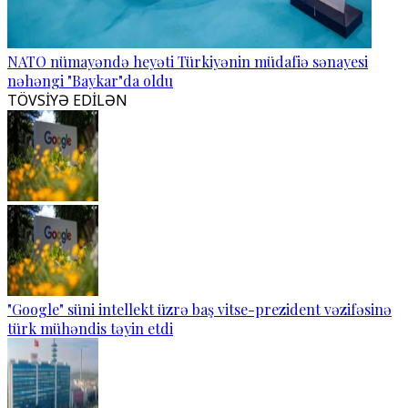
NATO nümayəndə heyəti Türkiyənin müdafiə sənayesi
nəhəngi "Baykar"da oldu
TÖVSİYƏ EDİLƏN
"Google" süni intellekt üzrə baş vitse-prezident vəzifəsinə
türk mühəndis təyin etdi