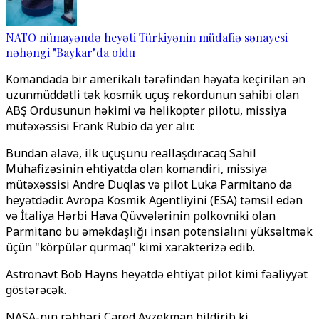
NATO nümayəndə heyəti Türkiyənin müdafiə sənayesi
nəhəngi "Baykar"da oldu
Komandada bir amerikalı tərəfindən həyata keçirilən ən
uzunmüddətli tək kosmik uçuş rekordunun sahibi olan
ABŞ Ordusunun həkimi və helikopter pilotu, missiya
mütəxəssisi Frank Rubio da yer alır.
Bundan əlavə, ilk uçuşunu reallaşdıracaq Sahil
Mühafizəsinin ehtiyatda olan komandiri, missiya
mütəxəssisi Andre Duqlas və pilot Luka Parmitano da
heyətdədir. Avropa Kosmik Agentliyini (ESA) təmsil edən
və İtaliya Hərbi Hava Qüvvələrinin polkovniki olan
Parmitano bu əməkdaşlığı insan potensialını yüksəltmək
üçün "körpülər qurmaq" kimi xarakterizə edib.
Astronavt Bob Hayns heyətdə ehtiyat pilot kimi fəaliyyət
göstərəcək.
NASA-nın rəhbəri Cared Ayzekman bildirib ki,