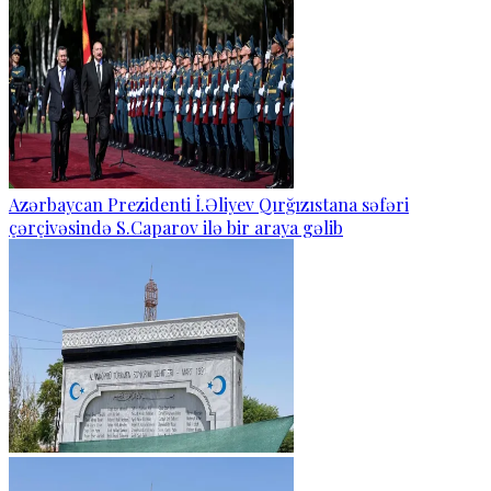
Azərbaycan Prezidenti İ.Əliyev Qırğızıstana səfəri
çərçivəsində S.Caparov ilə bir araya gəlib