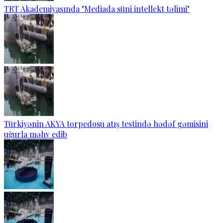
TRT Akademiyasında "Mediada süni intellekt təlimi"
Türkiyənin AKYA torpedosu atış testində hədəf gəmisini
uğurla məhv edib