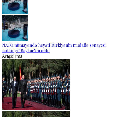
NATO nümayəndə heyəti Türkiyənin müdafiə sənayesi
nəhəngi "Baykar"da oldu
Araşdırma