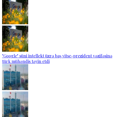
"Google" süni intellekt üzrə baş vitse-prezident vəzifəsinə
türk mühəndis təyin etdi