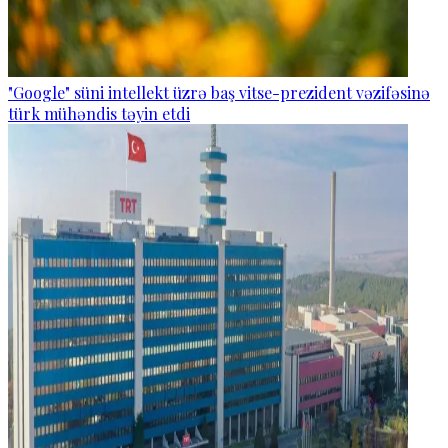
"Google" süni intellekt üzrə baş vitse-prezident vəzifəsinə
türk mühəndis təyin etdi