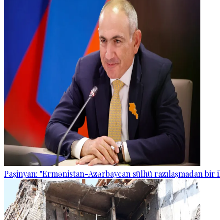
Paşinyan: "Ermənistan-Azərbaycan sülhü razılaşmadan bir i