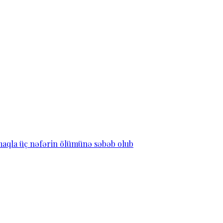
lmaqla üç nəfərin ölümünə səbəb olub