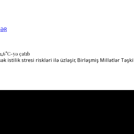
LƏR
,6°C-yə çatıb
istilik stresi riskləri ilə üzləşir, Birləşmiş Millətlər Təşk