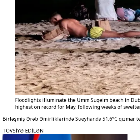
Floodlights illuminate the Umm Suqeim beach in Dubai
highest on record for May, following weeks of swelte
Birləşmiş Ərəb Əmirliklərində Sueyhanda 51,6°C qızmar tem
TÖVSİYƏ EDİLƏN