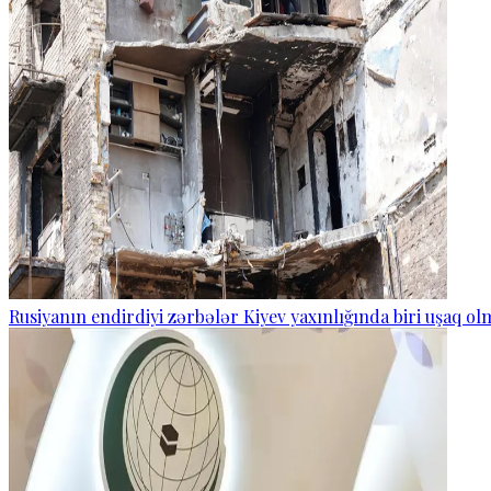
Rusiyanın endirdiyi zərbələr Kiyev yaxınlığında biri uşaq o