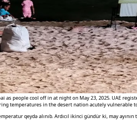
 as people cool off in at night on May 23, 2025. UAE registe
ring temperatures in the desert nation acutely vulnerable to
peratur qeydə alınıb. Ardıcıl ikinci gündür ki, may ayının 