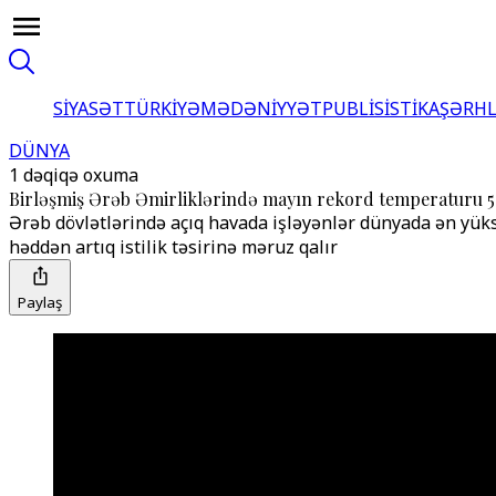
SİYASƏT
TÜRKİYƏ
MƏDƏNİYYƏT
PUBLİSİSTİKA
ŞƏRH
DÜNYA
1 dəqiqə oxuma
Birləşmiş Ərəb Əmirliklərində mayın rekord temperaturu 51
Ərəb dövlətlərində açıq havada işləyənlər dünyada ən yüksək 
həddən artıq istilik təsirinə məruz qalır
Paylaş