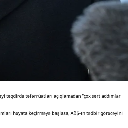
əyi təqdirdə təfərrüatları açıqlamadan "çox sərt addımlar
mları həyata keçirməyə başlasa, ABŞ-ın tədbir görəcəyini