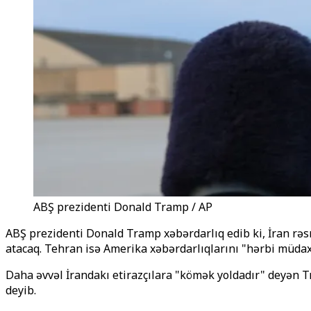
ABŞ prezidenti Donald Tramp / AP
ABŞ prezidenti Donald Tramp xəbərdarlıq edib ki, İran rəsm
atacaq. Tehran isə Amerika xəbərdarlıqlarını "hərbi müdax
Daha əvvəl İrandakı etirazçılara "kömək yoldadır" deyən 
deyib.