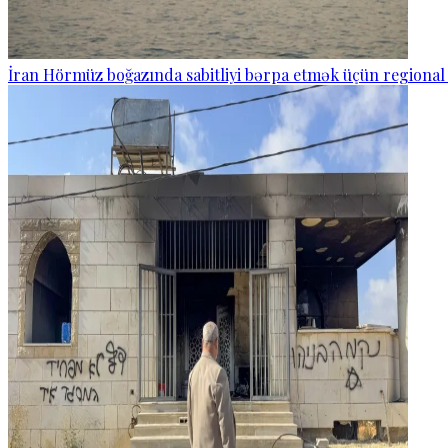
İran Hörmüz boğazında sabitliyi bərpa etmək üçün regional 