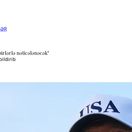
LƏR
birlərlə nəticələnəcək"
ildirib