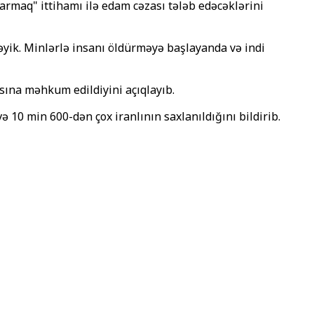
armaq" ittihamı ilə edam cəzası tələb edəcəklərini
cəyik. Minlərlə insanı öldürməyə başlayanda və indi
asına məhkum edildiyini açıqlayıb.
10 min 600-dən çox iranlının saxlanıldığını bildirib.