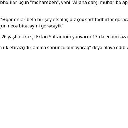
übhəlilər üçün "moharebeh", yəni "Allaha qarşı müharibə ap
Əgər onlar belə bir şey etsələr, biz çox sərt tədbirlər görə
ün necə bitəcəyini görəcəyik".
 26 yaşlı etirazçı Erfan Soltaninin yanvarın 13-də edam cəz
k etirazçıdır, amma sonuncu olmayacaq" deyə əlavə edib və 