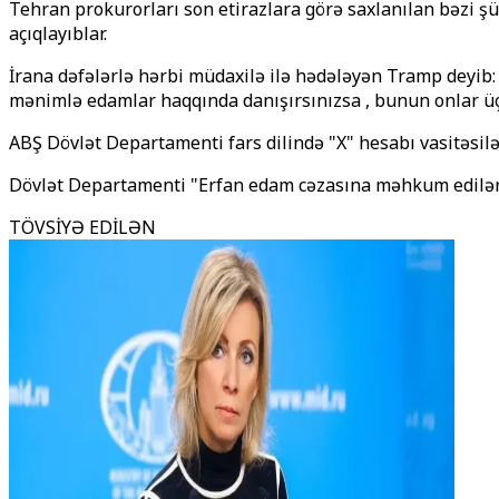
Tehran prokurorları son etirazlara görə saxlanılan bəzi ş
açıqlayıblar.
İrana dəfələrlə hərbi müdaxilə ilə hədələyən Tramp deyib: "
mənimlə edamlar haqqında danışırsınızsa , bunun onlar üç
ABŞ Dövlət Departamenti fars dilində "X" hesabı vasitəsilə
Dövlət Departamenti "Erfan edam cəzasına məhkum edilən il
TÖVSİYƏ EDİLƏN