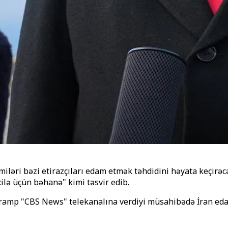
iləri bəzi etirazçıları edam etmək təhdidini həyata keçirəc
ilə üçün bəhanə" kimi təsvir edib.
Tramp "CBS News" telekanalına verdiyi müsahibədə İran eda