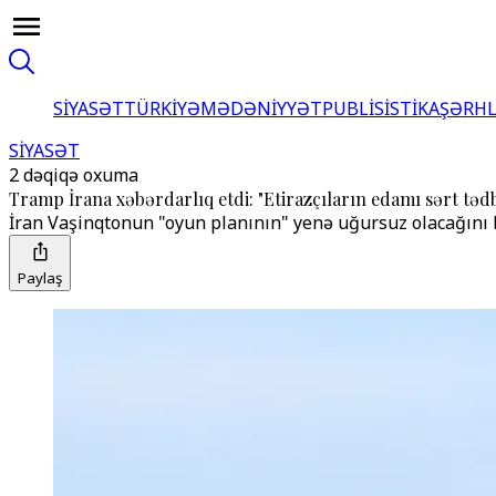
SİYASƏT
TÜRKİYƏ
MƏDƏNİYYƏT
PUBLİSİSTİKA
ŞƏRH
SİYASƏT
2 dəqiqə oxuma
Tramp İrana xəbərdarlıq etdi: "Etirazçıların edamı sərt təd
İran Vaşinqtonun "oyun planının" yenə uğursuz olacağını b
Paylaş