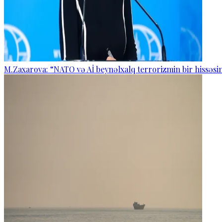
M.Zaxarova: “NATO və Aİ beynəlxalq terrorizmin bir hissəsin