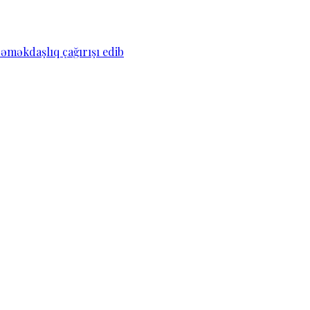
əməkdaşlıq çağırışı edib