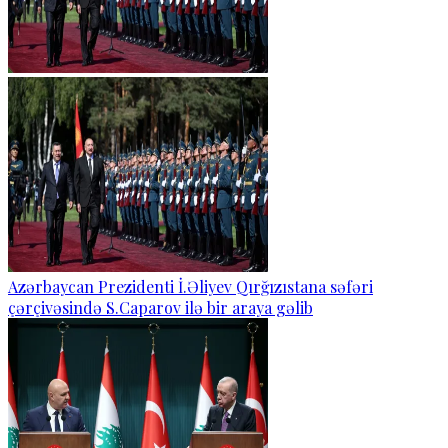
Azərbaycan Prezidenti İ.Əliyev Qırğızıstana səfəri
çərçivəsində S.Caparov ilə bir araya gəlib