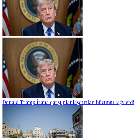
Donald Tramp İrana qarşı planlaşdırılan hücumu ləğv etdi