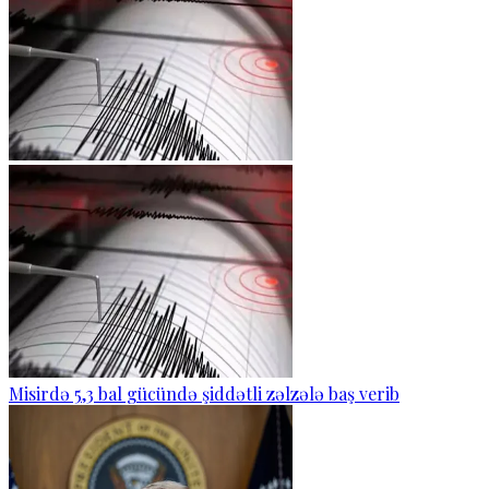
Misirdə 5,3 bal gücündə şiddətli zəlzələ baş verib