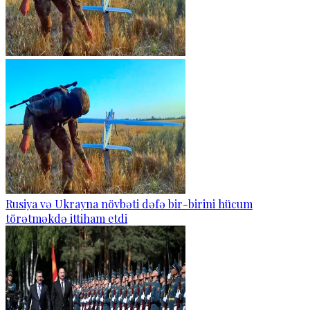
Rusiya və Ukrayna növbəti dəfə bir-birini hücum
törətməkdə ittiham etdi