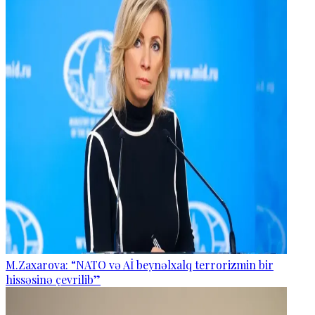
M.Zaxarova: “NATO və Aİ beynəlxalq terrorizmin bir
hissəsinə çevrilib”