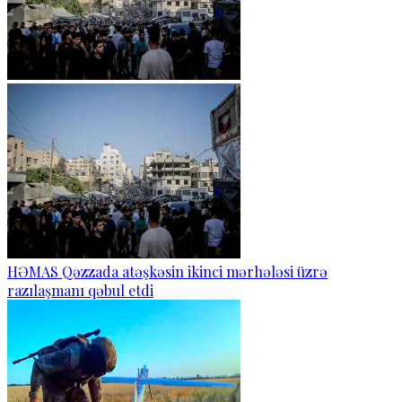
HƏMAS Qəzzada atəşkəsin ikinci mərhələsi üzrə
razılaşmanı qəbul etdi