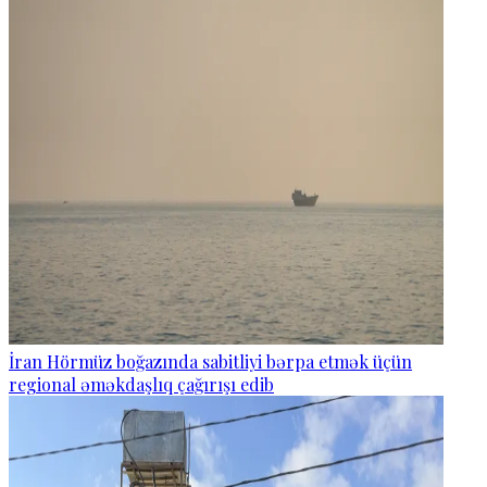
İran Hörmüz boğazında sabitliyi bərpa etmək üçün
regional əməkdaşlıq çağırışı edib