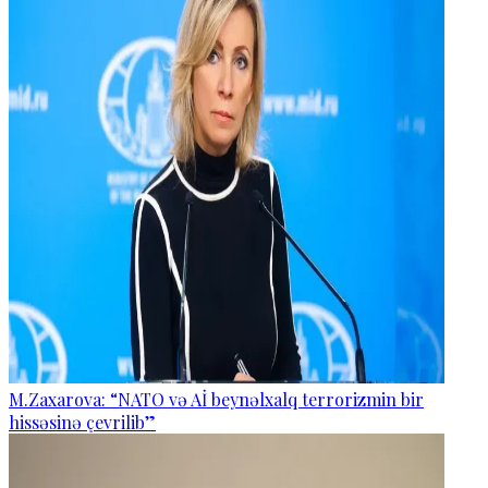
M.Zaxarova: “NATO və Aİ beynəlxalq terrorizmin bir
hissəsinə çevrilib”