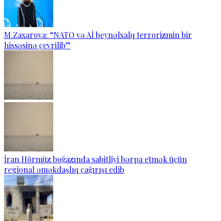
M.Zaxarova: “NATO və Aİ beynəlxalq terrorizmin bir
hissəsinə çevrilib”
İran Hörmüz boğazında sabitliyi bərpa etmək üçün
regional əməkdaşlıq çağırışı edib