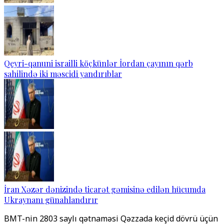
Qeyri-qanuni israilli köçkünlər İordan çayının qərb
sahilində iki məscidi yandırıblar
İran Xəzər dənizində ticarət gəmisinə edilən hücumda
Ukraynanı günahlandırır
BMT-nin 2803 saylı qətnaməsi Qəzzada keçid dövrü üçün