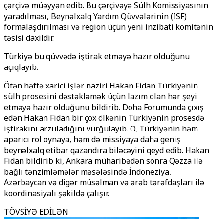
çərçivə müəyyən edib. Bu çərçivəyə Sülh Komissiyasının
yaradılması, Beynəlxalq Yardım Qüvvələrinin (ISF)
formalaşdırılması və region üçün yeni inzibati komitənin
təsisi daxildir.
Türkiyə bu qüvvədə iştirak etməyə hazır olduğunu
açıqlayıb.
Ötən həftə xarici işlər naziri Hakan Fidan Türkiyənin
sülh prosesini dəstəkləmək üçün lazım olan hər şeyi
etməyə hazır olduğunu bildirib. Doha Forumunda çıxış
edən Hakan Fidan bir çox ölkənin Türkiyənin prosesdə
iştirakını arzuladığını vurğulayıb. O, Türkiyənin həm
aparıcı rol oynaya, həm də missiyaya daha geniş
beynəlxalq etibar qazandıra biləcəyini qeyd edib. Hakan
Fidan bildirib ki, Ankara müharibədən sonra Qəzza ilə
bağlı tənzimləmələr məsələsində İndoneziya,
Azərbaycan və digər müsəlman və ərəb tərəfdaşları ilə
koordinasiyalı şəkildə çalışır.
TÖVSİYƏ EDİLƏN