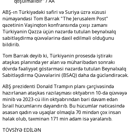
qoşulmalıdır" / AA
ABŞ-ın Türkiyədəki səfiri və Suriya üzrə xüsusi
nümayəndəsi Tom Barrak "The Jerusalem Post"
qəzetinin Vaşinqton konfransında çıxışı zamanı
Türkiyənin Qəzza üçün nəzərdə tutulan beynəlxalq
sabitləşdirmə qüvvələrinə daxil edilməli olduğunu
bildirib.
Tom Barrak deyib ki, Türkiyənin prosesdə iştirakı
atəşkəs planında yer alan və müharibədən sonrakı
dövrdə fəaliyyət göstərməsi nəzərdə tutulan Beynəlxalq
Sabitləşdirmə Qüvvələrini (BSAQ) daha da gücləndirəcək.
ABŞ prezidenti Donald Trampın planı çərçivəsində
hazırlanan atəşkəs razılaşması oktyabrın 10-da qüvvəyə
minib və 2023-cü ilin oktyabrından bəri davam edən
İsrail hücumlarını dayandırıb. Bu hücumlar nəticəsində
əsasən qadın və uşaqlar olmaqla 70 mindən çox insan
həlak olub, təxminən 171 min adam isə yaralanıb.
TÖVSİYƏ EDİLƏN