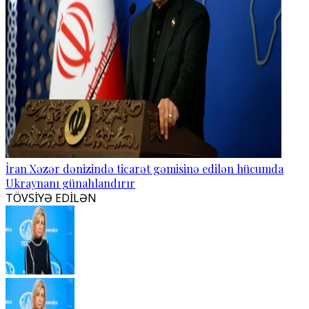
İran Xəzər dənizində ticarət gəmisinə edilən hücumda
Ukraynanı günahlandırır
TÖVSİYƏ EDİLƏN