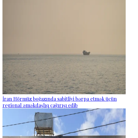
İran Hörmüz boğazında sabitliyi bərpa etmək üçün
regional əməkdaşlıq çağırışı edib