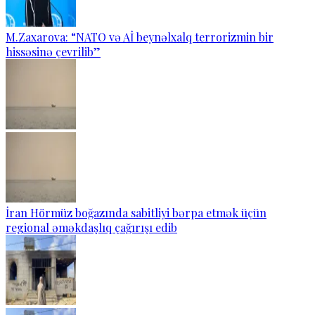
M.Zaxarova: “NATO və Aİ beynəlxalq terrorizmin bir
hissəsinə çevrilib”
İran Hörmüz boğazında sabitliyi bərpa etmək üçün
regional əməkdaşlıq çağırışı edib