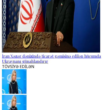
İran Xəzər dənizində ticarət gəmisinə edilən hücumda
Ukraynanı günahlandırır
TÖVSİYƏ EDİLƏN