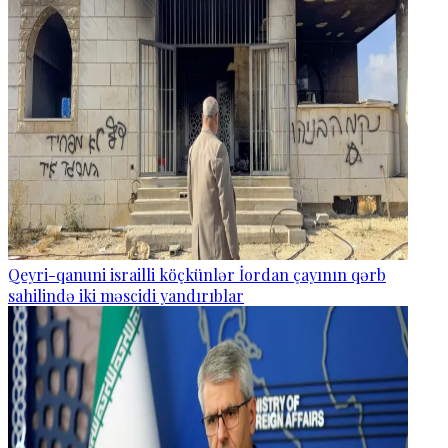
Qeyri-qanuni israilli köçkünlər İordan çayının qərb
sahilində iki məscidi yandırıblar