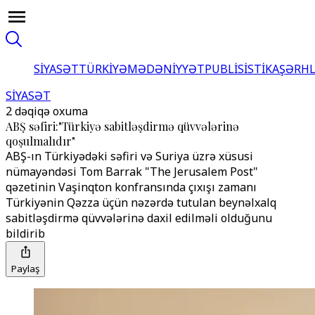
SİYASƏT
TÜRKİYƏ
MƏDƏNİYYƏT
PUBLİSİSTİKA
ŞƏRH
SİYASƏT
2 dəqiqə oxuma
ABŞ səfiri:"Türkiyə sabitləşdirmə qüvvələrinə
qoşulmalıdır"
ABŞ-ın Türkiyədəki səfiri və Suriya üzrə xüsusi
nümayəndəsi Tom Barrak "The Jerusalem Post"
qəzetinin Vaşinqton konfransında çıxışı zamanı
Türkiyənin Qəzza üçün nəzərdə tutulan beynəlxalq
sabitləşdirmə qüvvələrinə daxil edilməli olduğunu
bildirib
Paylaş