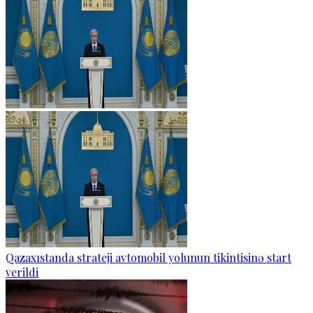
Qazaxıstanda strateji avtomobil yolunun tikintisinə start
verildi