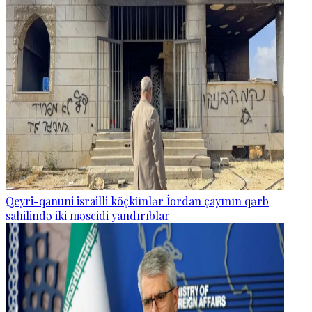
Qeyri-qanuni israilli köçkünlər İordan çayının qərb
sahilində iki məscidi yandırıblar