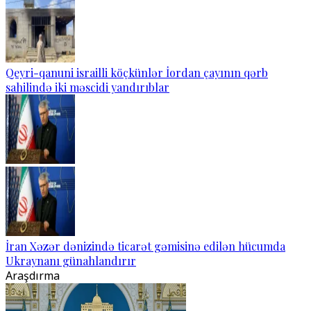
Qeyri-qanuni israilli köçkünlər İordan çayının qərb
sahilində iki məscidi yandırıblar
İran Xəzər dənizində ticarət gəmisinə edilən hücumda
Ukraynanı günahlandırır
Araşdırma