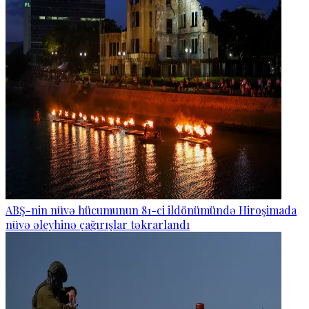
ABŞ-nin nüvə hücumunun 81-ci ildönümündə Hiroşimada
nüvə əleyhinə çağırışlar təkrarlandı