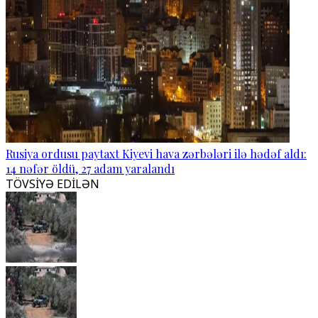
Rusiya ordusu paytaxt Kiyevi hava zərbələri ilə hədəf aldı:
14 nəfər öldü, 27 adam yaralandı
TÖVSİYƏ EDİLƏN