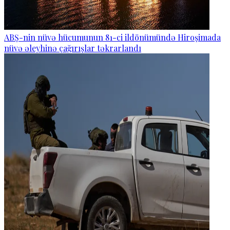
ABŞ-nin nüvə hücumunun 81-ci ildönümündə Hiroşimada
nüvə əleyhinə çağırışlar təkrarlandı