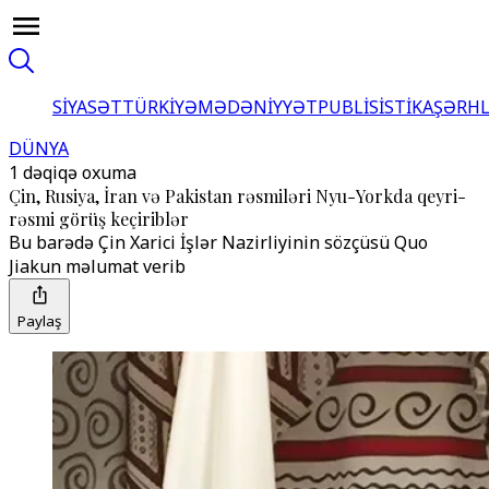
SİYASƏT
TÜRKİYƏ
MƏDƏNİYYƏT
PUBLİSİSTİKA
ŞƏRH
DÜNYA
1 dəqiqə oxuma
Çin, Rusiya, İran və Pakistan rəsmiləri Nyu-Yorkda qeyri-
rəsmi görüş keçiriblər
Bu barədə Çin Xarici İşlər Nazirliyinin sözçüsü Quo
Jiakun məlumat verib
Paylaş