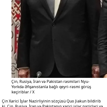
Çin, Rusiya, İran və Pakistan rəsmiləri Nyu-
Yorkda Əfqanıstanla bağlı qeyri-rəsmi görüş
keçiriblər / X
Çin Xarici İşlər Nazirliyinin sözçüsü Quo Jiakun bildirib
ki, Çin, Rusiya, İran və Pakistanın xarici işlər nazirləri və