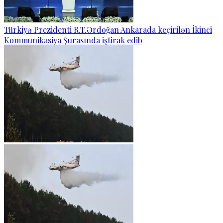
Türkiyə Prezidenti R.T.Ərdoğan Ankarada keçirilən İkinci
Kommunikasiya Şurasında iştirak edib