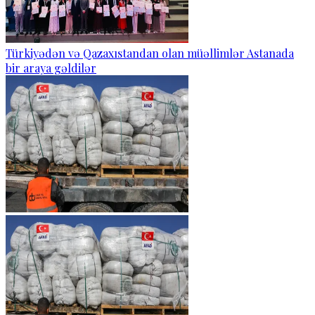
Türkiyədən və Qazaxıstandan olan müəllimlər Astanada
bir araya gəldilər