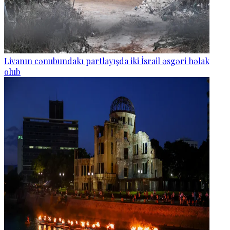
Livanın cənubundakı partlayışda iki İsrail əsgəri həlak
olub