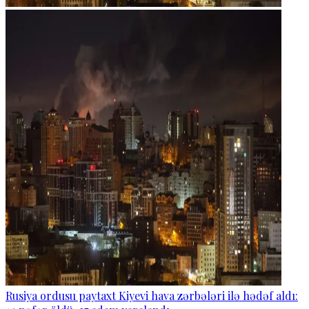
Rusiya ordusu paytaxt Kiyevi hava zərbələri ilə hədəf aldı: