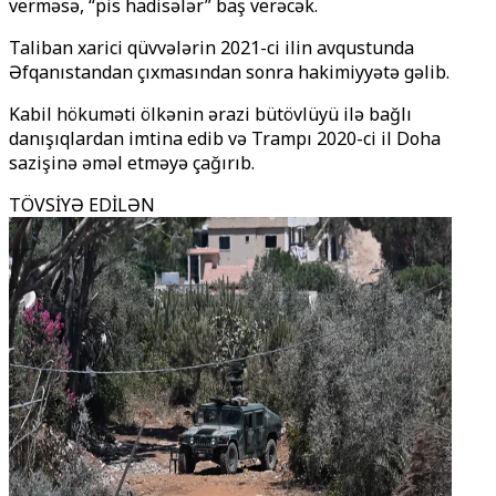
verməsə, “pis hadisələr” baş verəcək.
Taliban xarici qüvvələrin 2021-ci ilin avqustunda
Əfqanıstandan çıxmasından sonra hakimiyyətə gəlib.
Kabil hökuməti ölkənin ərazi bütövlüyü ilə bağlı
danışıqlardan imtina edib və Trampı 2020-ci il Doha
sazişinə əməl etməyə çağırıb.
TÖVSİYƏ EDİLƏN