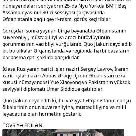
nümayəndələri sentyabrın 25-də Nyu Yorkda BMT Baş
Assambleyasının 80-ci sessiyası çərçivəsində
Əfqanıstanla bağlı qeyri-rəsmi görüş keçiriblər.
Görüşdən sonra yayılan birgə bəyanatda Əfqanıstanın
suverenliyi, müstəqilliyi və ərazi bütövlüyünün
qorunmasının vacibliyi vurğulanıb. Quo Jiakun qeyd edib
ki, bu ölkələr Əfqanıstanda və regionda hərbi bazaların
bərpasına qəti şəkildə qarşıdırlar.
İclasa Rusiyanın xarici işlər naziri Sergey Lavrov, İranın
xarici işlər naziri Abbas Əraqçi, Çinin Əfqanıstan üzrə
xüsusi nümayəndəsi Yue Xiaoyong və Pakistanın yüksək
səviyyəli diplomatı Umer Siddique qatılıblar.
Quo Jiakun qeyd edib ki, bu vəziyyət Əfqanıstanın qonşu
ölkələrinin onun suverenliyinə, müstəqilliyinə və milli
ləyaqətinə olan hörmətini göstərir.
TÖVSİYƏ EDİLƏN