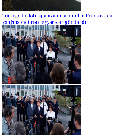
Türkiyə dövləti İspaniyanın ardından Fransaya da
yanğınsöndürən təyyarələr göndərdi