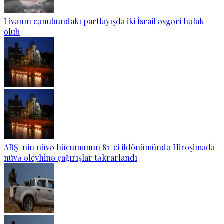
Livanın cənubundakı partlayışda iki İsrail əsgəri həlak
olub
ABŞ-nin nüvə hücumunun 81-ci ildönümündə Hiroşimada
nüvə əleyhinə çağırışlar təkrarlandı