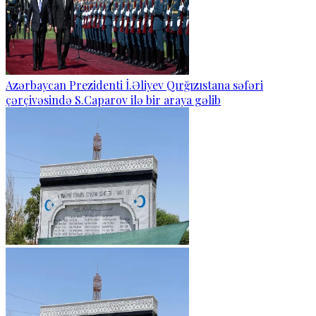
Azərbaycan Prezidenti İ.Əliyev Qırğızıstana səfəri
çərçivəsində S.Caparov ilə bir araya gəlib