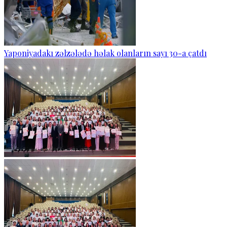
Yaponiyadakı zəlzələdə həlak olanların sayı 30-a çatdı