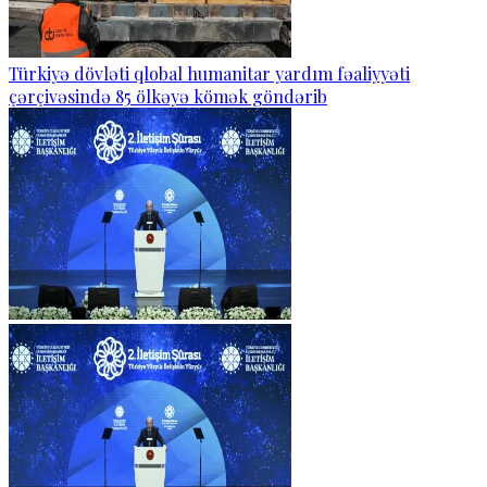
Türkiyə dövləti qlobal humanitar yardım fəaliyyəti
çərçivəsində 85 ölkəyə kömək göndərib