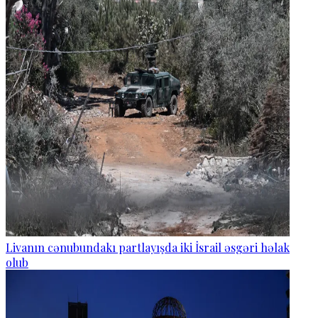
Livanın cənubundakı partlayışda iki İsrail əsgəri həlak
olub