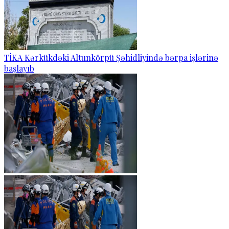
TİKA Kərkükdəki Altunkörpü Şəhidliyində bərpa işlərinə
başlayıb