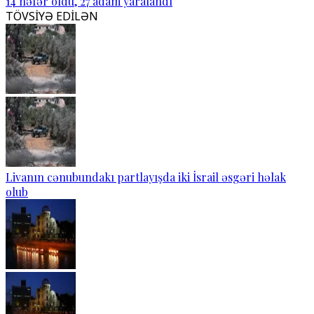
14 nəfər öldü, 27 adam yaralandı
TÖVSİYƏ EDİLƏN
Livanın cənubundakı partlayışda iki İsrail əsgəri həlak
olub