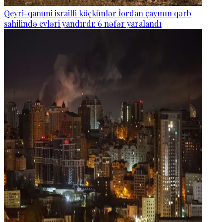
Qeyri-qanuni israilli köçkünlər İordan çayının qərb
sahilində evləri yandırdı: 6 nəfər yaralandı