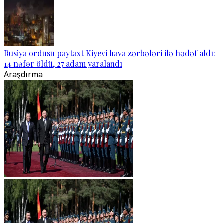
Rusiya ordusu paytaxt Kiyevi hava zərbələri ilə hədəf aldı:
14 nəfər öldü, 27 adam yaralandı
Araşdırma