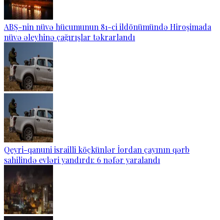
ABŞ-nin nüvə hücumunun 81-ci ildönümündə Hiroşimada
nüvə əleyhinə çağırışlar təkrarlandı
Qeyri-qanuni israilli köçkünlər İordan çayının qərb
sahilində evləri yandırdı: 6 nəfər yaralandı