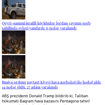
Qeyri-qanuni israilli köçkünlər İordan çayının qərb
sahilində evləri yandırdı: 6 nəfər yaralandı
Rusiya ordusu paytaxt Kiyevi hava zərbələri ilə hədəf aldı:
14 nəfər öldü, 27 adam yaralandı
ABŞ prezidenti Donald Tramp bildirib ki, Taliban
hökuməti Baqram hava bazasını Pentaqona təhvil