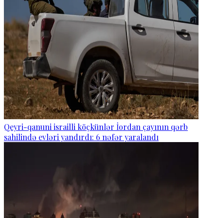
Qeyri-qanuni israilli köçkünlər İordan çayının qərb
sahilində evləri yandırdı: 6 nəfər yaralandı