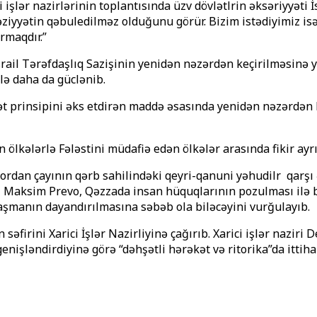
ci işlər nazirlərinin toplantısında üzv dövlətlәrin əksəriyyəti
vəziyyətin qəbuledilməz olduğunu görür. Bizim istədiyimiz 
rmaqdır.”
İ-İsrail Tərəfdaşlıq Sazişinin yenidən nəzərdən keçirilməsin
lə daha da güclənib.
ət prinsipini əks etdirən maddə əsasında yenidən nəzərdən k
n ölkələrlə Fələstini müdafiə edən ölkələr arasında fikir ayr
rdan çayının qərb sahilindəki qeyri-qanuni yəhudilәrә qarşı
ziri Maksim Prevo, Qəzzada insan hüquqlarının pozulması ilə 
aşmanın dayandırılmasına səbəb ola biləcəyini vurğulayıb.
lin səfirini Xarici İşlər Nazirliyinə çağırıb. Xarici işlər n
enişləndirdiyinə görə “dəhşətli hərəkət və ritorika”da ittih