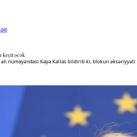
LƏR
ən keçirəcək
ə ali nümayəndəsi Kaya Kallas bildirib ki, blokun əksəriyyəti 