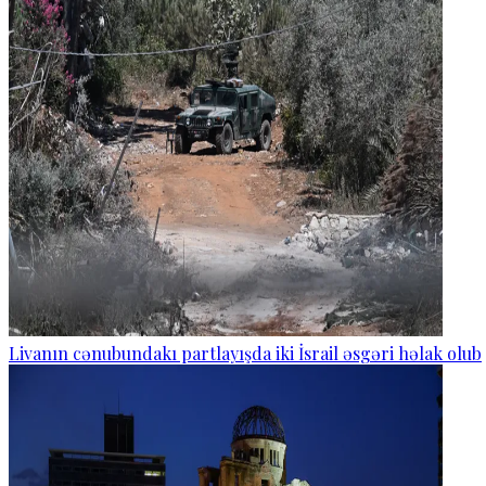
Livanın cənubundakı partlayışda iki İsrail əsgəri həlak olub