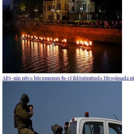
ABŞ-nin nüvə hücumunun 81-ci ildönümündə Hiroşimada nüv