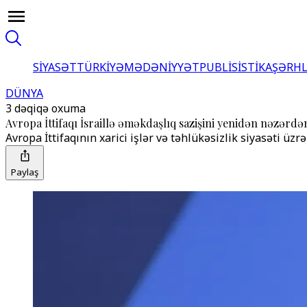
SİYASƏT
TÜRKİYƏ
MƏDƏNİYYƏT
PUBLİSİSTİKA
ŞƏRH
DÜNYA
3 dəqiqə oxuma
Avropa İttifaqı İsraillə əməkdaşlıq sazişini yenidən nəzərd
Avropa İttifaqının xarici işlər və təhlükəsizlik siyasəti üzr
Paylaş