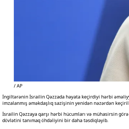
/ AP
İngiltərənin İsrailin Qəzzada həyata keçirdiyi hərbi əməliy
imzalanmış əməkdaşlıq sazişinin yenidən nəzərdən keçiril
İsrailin Qəzzaya qarşı hərbi hücumları və mühasirәsinә gö
dövlətini tanımaq öhdəliyini bir daha təsdiqləyib.