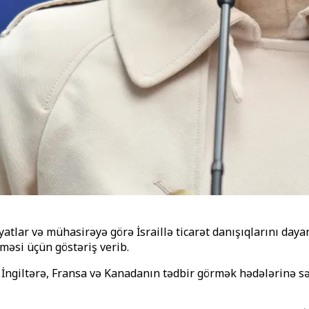
yatlar və mühasirəyə görə İsraillə ticarət danışıqlarını day
məsi üçün göstəriş verib.
rə İngiltərə, Fransa və Kanadanın tədbir görmək hədələrinə 