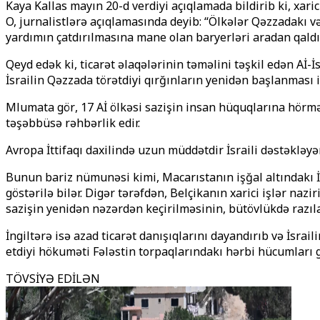
Kaya Kallas mayın 20-dә verdiyi açıqlamada bildirib ki, xari
O, jurnalistlərə açıqlamasında deyib: “Ölkələr Qəzzadakı 
yardımın çatdırılmasına mane olan baryerləri aradan qaldı
Qeyd edək ki, ticarət əlaqələrinin təməlini təşkil edən A
İsrailin Qəzzada törətdiyi qırğınların yenidən başlanması i
Mәlumata görә, 17 Aİ ölkəsi sazişin insan hüquqlarına hörm
təşəbbüsə rəhbərlik edir.
Avropa İttifaqı daxilində uzun müddətdir İsraili dəstəkləyə
Bunun bariz nümunəsi kimi, Macarıstanın işğal altındakı İo
göstərilə bilər. Digər tərəfdən, Belçikanın xarici işlər na
sazişin yenidən nəzərdən keçirilməsinin, bütövlükdə razıl
İngiltərə isə azad ticarət danışıqlarını dayandırıb və İsrai
etdiyi hökuməti Fələstin torpaqlarındakı hərbi hücumları g
TÖVSİYƏ EDİLƏN