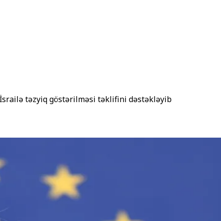
İsrailə təzyiq göstərilməsi təklifini dəstəkləyib