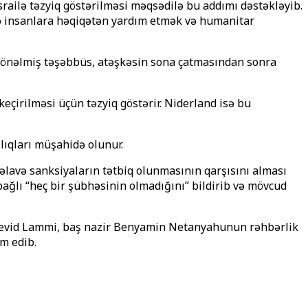
 İsrailə təzyiq göstərilməsi məqsədilə bu addımı dəstəkləyib.
isə insanlara həqiqətən yardım etmək və humanitar
ə yönəlmiş təşəbbüs, atəşkəsin sona çatmasından sonra
eçirilməsi üçün təzyiq göstərir. Niderland isə bu
ılıqları müşahidə olunur.
 əlavə sanksiyaların tətbiq olunmasının qarşısını alması
bağlı “heç bir şübhəsinin olmadığını” bildirib və mövcud
aziri Devid Lammi, baş nazir Benyamin Netanyahunun rəhbərlik
am edib.