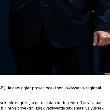
BŞ ilə danışıqlar prosesindəki son vəziyyət və regional
nsı konkret güzəştə getməkdən imtina edib. “Fars” xəbər
z bir nüvə obyektini işlək vəziyyətdə saxlaması və yüksək