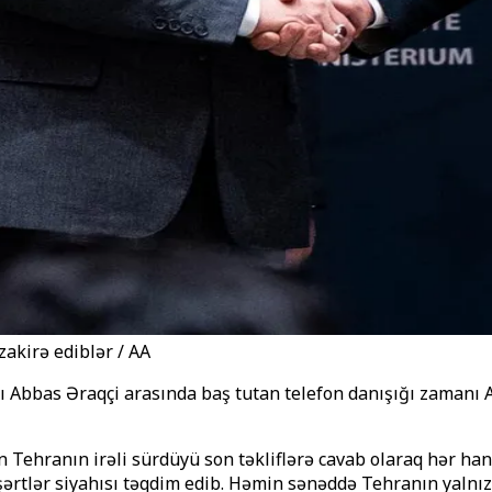
akirə ediblər / AA
rı Abbas Əraqçi arasında baş tutan telefon danışığı zamanı A
 Tehranın irəli sürdüyü son təkliflərə cavab olaraq hər ha
t şərtlər siyahısı təqdim edib. Həmin sənəddə Tehranın yalnı