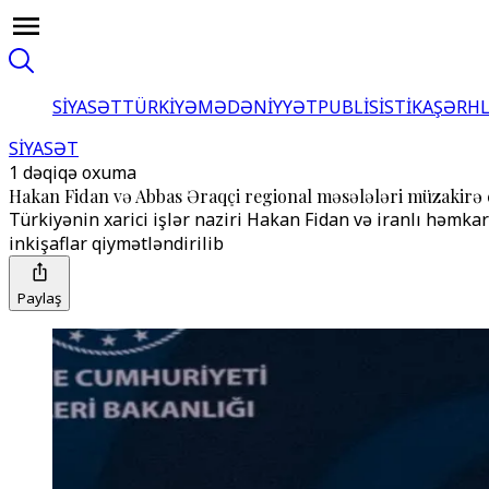
SİYASƏT
TÜRKİYƏ
MƏDƏNİYYƏT
PUBLİSİSTİKA
ŞƏRH
SİYASƏT
1 dəqiqə oxuma
Hakan Fidan və Abbas Əraqçi regional məsələləri müzakirə 
Türkiyənin xarici işlər naziri Hakan Fidan və iranlı həmka
inkişaflar qiymətləndirilib
Paylaş