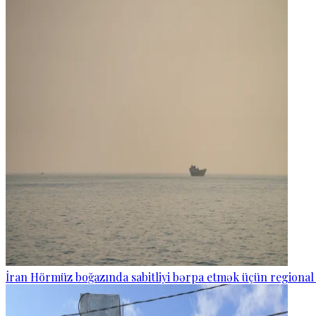
İran Hörmüz boğazında sabitliyi bərpa etmək üçün regional 