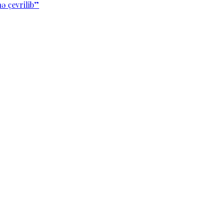
ə çevrilib”