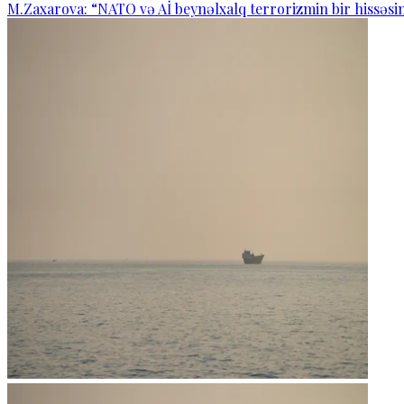
M.Zaxarova: “NATO və Aİ beynəlxalq terrorizmin bir hissəsin