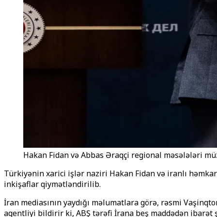
Hakan Fidan və Abbas Əraqçi regional məsələləri müz
Türkiyənin xarici işlər naziri Hakan Fidan və iranlı həmka
inkişaflar qiymətləndirilib.
İran mediasının yaydığı məlumatlara görə, rəsmi Vaşinqton
agentliyi bildirir ki, ABŞ tərəfi İrana beş maddədən ibarə