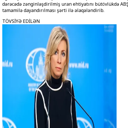
dərəcədə zənginləşdirilmiş uran ehtiyatını bütövlükdə ABŞ
tamamilə dayandırılması şərti ilə əlaqələndirib.
TÖVSİYƏ EDİLƏN