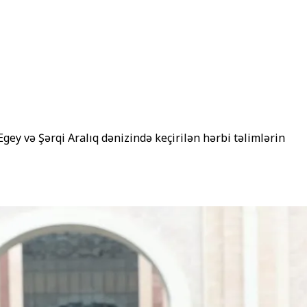
gey və Şərqi Aralıq dənizində keçirilən hərbi təlimlərin