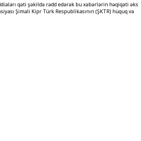
diaları qəti şəkildə rədd edərək bu xəbərlərin həqiqəti əks
asiyası Şimali Kipr Türk Respublikasının (ŞKTR) hüquq və