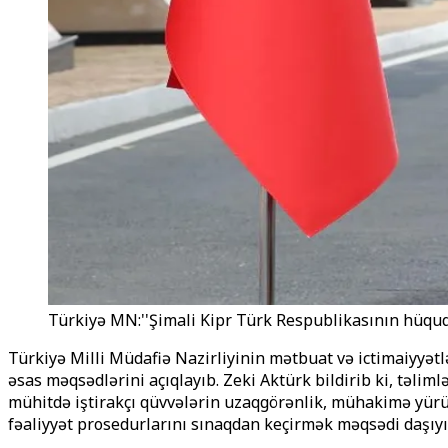
Türkiyə MN:''Şimali Kipr Türk Respublikasının hüqu
Türkiyə Milli Müdafiə Nazirliyinin mətbuat və ictimaiyyətl
əsas məqsədlərini açıqlayıb. Zeki Aktürk bildirib ki, təli
mühitdə iştirakçı qüvvələrin uzaqgörənlik, mühakimə yürüt
fəaliyyət prosedurlarını sınaqdan keçirmək məqsədi daşıyır