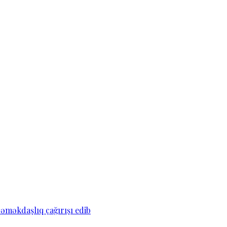
əməkdaşlıq çağırışı edib