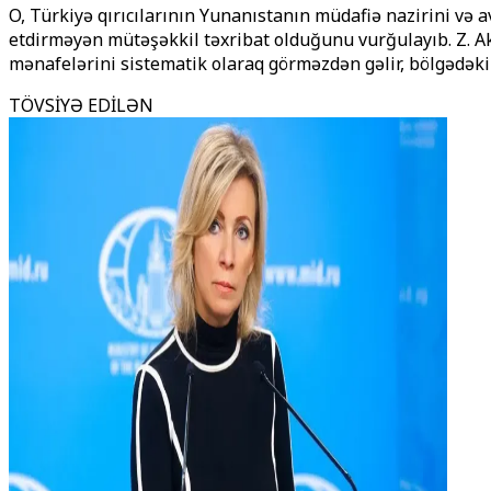
O, Türkiyə qırıcılarının Yunanıstanın müdafiə nazirini və 
etdirməyən mütəşəkkil təxribat olduğunu vurğulayıb. Z. A
mənafelərini sistematik olaraq görməzdən gəlir, bölgədəki 
TÖVSİYƏ EDİLƏN