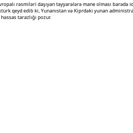
avropalı rəsmiləri daşıyan təyyarələrə mane olması barədə id
ktürk qeyd edib ki, Yunanıstan və Kiprdəki yunan administr
həssas tarazlığı pozur.