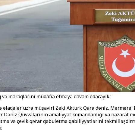
q və maraqlarını müdafiə etməyə davam edəcəyik"
ə əlaqələr üzrə müşaviri Zeki Aktürk Qara dəniz, Mərmərə, E
mlər Dəniz Qüvvələrinin əməliyyat komandanlığı və nəzarət m
mə və çevik qərar qəbuletmə qabiliyyətlərini təkmilləşdirmə
.