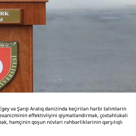
gey və Şərqi Aralıq dənizində keçirilən hərbi təlimlərin
exanizminin effektivliyini qiymətləndirmək, çoxtəhlükəli
k, həmçinin qoşun növləri rəhbərliklərinin qarşılıqlı