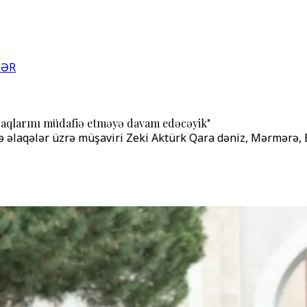
LƏR
raqlarını müdafiə etməyə davam edəcəyik"
ə əlaqələr üzrə müşaviri Zeki Aktürk Qara dəniz, Mərmərə, E