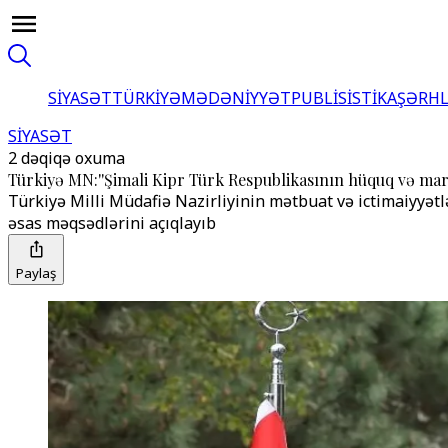
SİYASƏT
TÜRKİYƏ
MƏDƏNİYYƏT
PUBLİSİSTİKA
ŞƏRH
SİYASƏT
2 dəqiqə oxuma
Türkiyə MN:''Şimali Kipr Türk Respublikasının hüquq və ma
Türkiyə Milli Müdafiə Nazirliyinin mətbuat və ictimaiyyətl
əsas məqsədlərini açıqlayıb
Paylaş