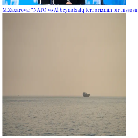
M.Zaxarova: “NATO və Aİ beynəlxalq terrorizmin bir hissəsin