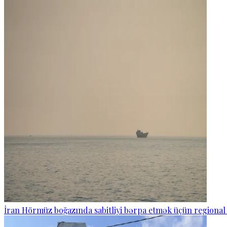
İran Hörmüz boğazında sabitliyi bərpa etmək üçün regional 