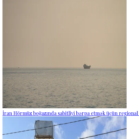
İran Hörmüz boğazında sabitliyi bərpa etmək üçün regional 