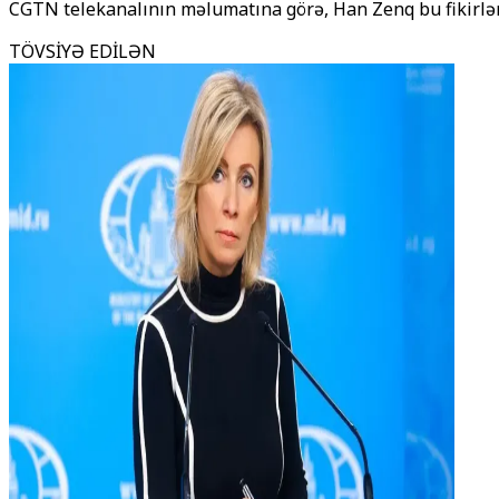
CGTN telekanalının məlumatına görə, Han Zenq bu fikirləri
TÖVSİYƏ EDİLƏN