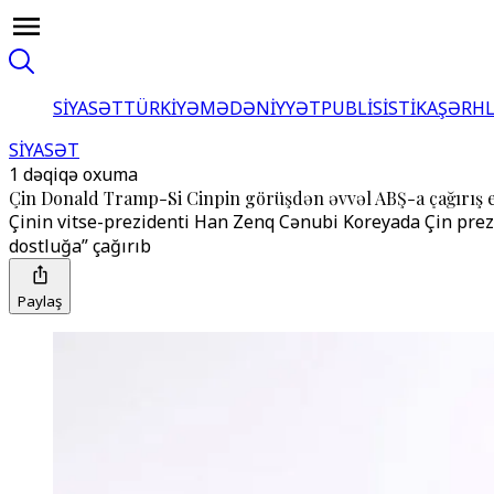
SİYASƏT
TÜRKİYƏ
MƏDƏNİYYƏT
PUBLİSİSTİKA
ŞƏRH
SİYASƏT
1 dəqiqə oxuma
Çin Donald Tramp-Si Cinpin görüşdən əvvəl ABŞ-a çağırış e
Çinin vitse-prezidenti Han Zenq Cənubi Koreyada Çin prezi
dostluğa” çağırıb
Paylaş