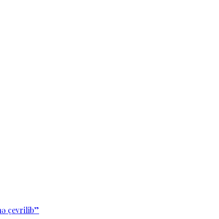
ə çevrilib”