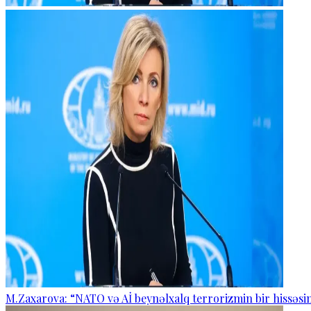
M.Zaxarova: “NATO və Aİ beynəlxalq terrorizmin bir hissəsin