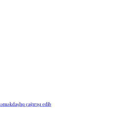
əməkdaşlıq çağırışı edib