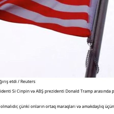
ırış etdi / Reuters
denti Si Cinpin və ABŞ prezidenti Donald Tramp arasında pl
 və olmalıdır, çünki onların ortaq maraqları və əməkdaşlıq üç