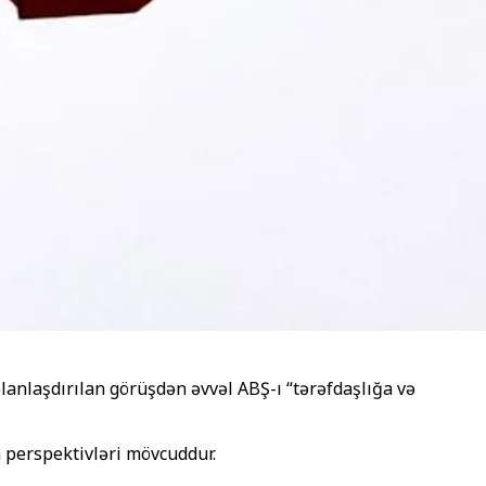
anlaşdırılan görüşdən əvvəl ABŞ-ı “tərəfdaşlığa və
ün perspektivləri mövcuddur.