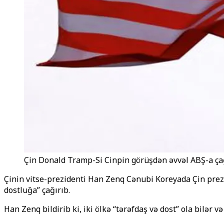
Çin Donald Tramp-Si Cinpin görüşdən əvvəl ABŞ-a çağ
Çinin vitse-prezidenti Han Zenq Cənubi Koreyada Çin prezi
dostluğa” çağırıb.
Han Zenq bildirib ki, iki ölkə “tərəfdaş və dost” ola bilər