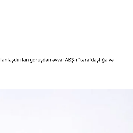
anlaşdırılan görüşdən əvvəl ABŞ-ı “tərəfdaşlığa və