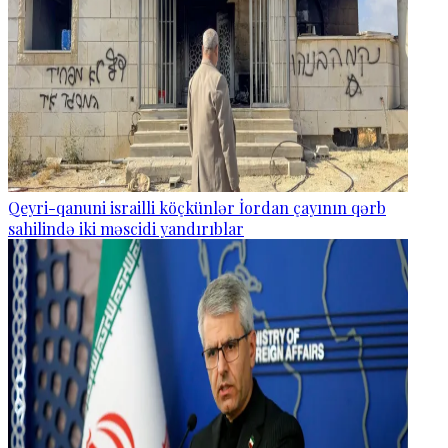
Qeyri-qanuni israilli köçkünlər İordan çayının qərb
sahilində iki məscidi yandırıblar