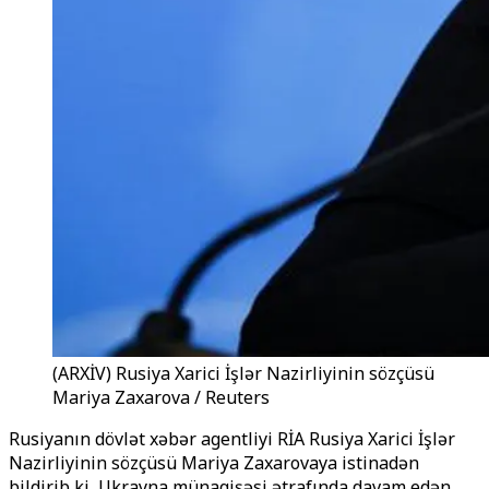
(ARXİV) Rusiya Xarici İşlər Nazirliyinin sözçüsü
Mariya Zaxarova / Reuters
Rusiyanın dövlət xəbər agentliyi RİA Rusiya Xarici İşlər
Nazirliyinin sözçüsü Mariya Zaxarovaya istinadən
bildirib ki, Ukrayna münaqişəsi ətrafında davam edən