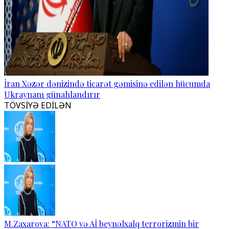
İran Xəzər dənizində ticarət gəmisinə edilən hücumda
Ukraynanı günahlandırır
TÖVSİYƏ EDİLƏN
M.Zaxarova: “NATO və Aİ beynəlxalq terrorizmin bir