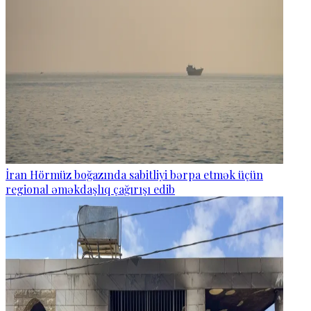
İran Hörmüz boğazında sabitliyi bərpa etmək üçün
regional əməkdaşlıq çağırışı edib