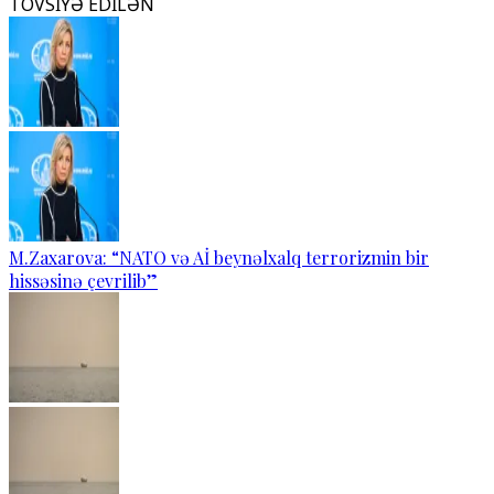
TÖVSİYƏ EDİLƏN
M.Zaxarova: “NATO və Aİ beynəlxalq terrorizmin bir
hissəsinə çevrilib”