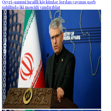
Qeyri-qanuni israilli köçkünlər İordan çayının qərb
sahilində iki məscidi yandırıblar