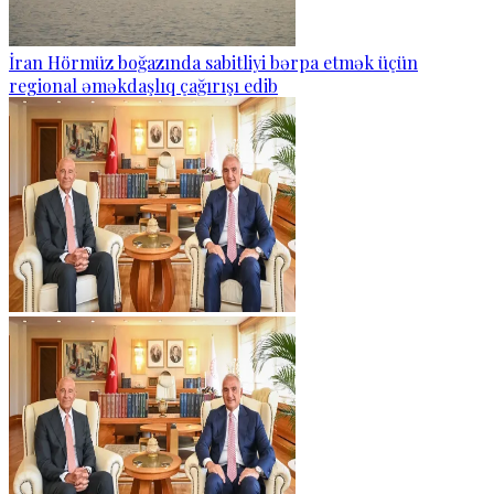
İran Hörmüz boğazında sabitliyi bərpa etmək üçün
regional əməkdaşlıq çağırışı edib