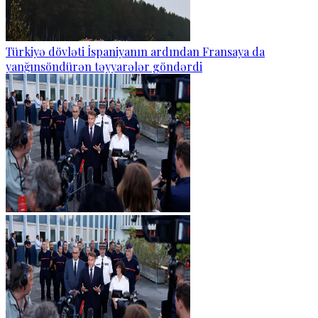
Türkiyə dövləti İspaniyanın ardından Fransaya da
yanğınsöndürən təyyarələr göndərdi