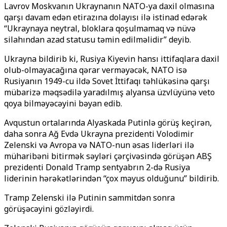
Lavrov Moskvanın Ukraynanın NATO-ya daxil olmasına
qarşı davam edən etirazına dolayısı ilə istinad edərək
“Ukraynaya neytral, bloklara qoşulmamaq və nüvə
silahından azad statusu təmin edilməlidir” deyib.
Ukrayna bildirib ki, Rusiya Kiyevin hansı ittifaqlara daxil
olub-olmayacağına qərar verməyəcək, NATO isə
Rusiyanın 1949-cu ildə Sovet İttifaqı təhlükəsinə qarşı
mübarizə məqsədilə yaradılmış alyansa üzvlüyünə veto
qoya bilməyəcəyini bəyan edib.
Avqustun ortalarında Alyaskada Putinlə görüş keçirən,
daha sonra Ağ Evdə Ukrayna prezidenti Volodimir
Zelenski və Avropa və NATO-nun əsas liderləri ilə
müharibəni bitirmək səyləri çərçivəsində görüşən ABŞ
prezidenti Donald Tramp sentyabrın 2-də Rusiya
liderinin hərəkətlərindən “çox məyus olduğunu” bildirib.
Tramp Zelenski ilə Putinin sammitdən sonra
görüşəcəyini gözləyirdi.