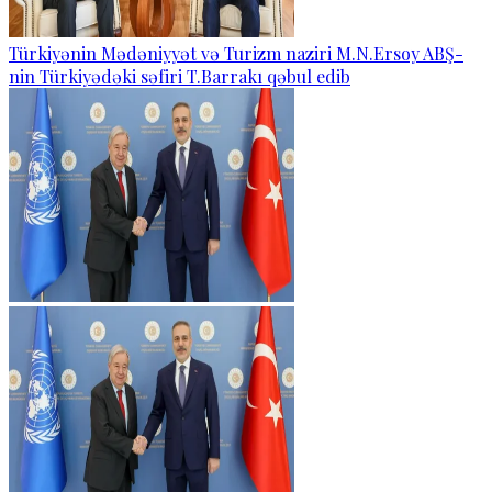
Türkiyənin Mədəniyyət və Turizm naziri M.N.Ersoy ABŞ-
nin Türkiyədəki səfiri T.Barrakı qəbul edib