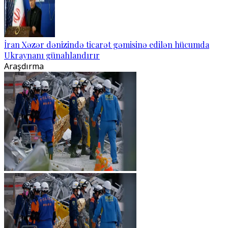
İran Xəzər dənizində ticarət gəmisinə edilən hücumda
Ukraynanı günahlandırır
Araşdırma