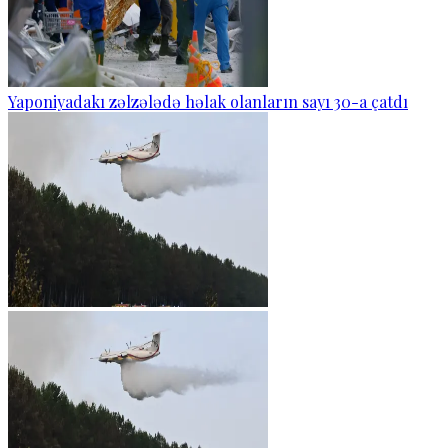
Yaponiyadakı zəlzələdə həlak olanların sayı 30-a çatdı