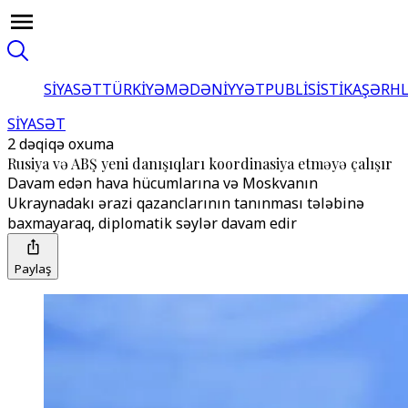
SİYASƏT
TÜRKİYƏ
MƏDƏNİYYƏT
PUBLİSİSTİKA
ŞƏRH
SİYASƏT
2 dəqiqə oxuma
Rusiya və ABŞ yeni danışıqları koordinasiya etməyə çalışır
Davam edən hava hücumlarına və Moskvanın
Ukraynadakı ərazi qazanclarının tanınması tələbinə
baxmayaraq, diplomatik səylər davam edir
Paylaş