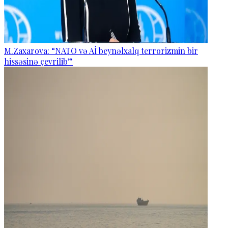
M.Zaxarova: “NATO və Aİ beynəlxalq terrorizmin bir
hissəsinə çevrilib”