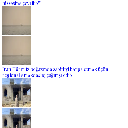
hissəsinə çevrilib”
İran Hörmüz boğazında sabitliyi bərpa etmək üçün
regional əməkdaşlıq çağırışı edib