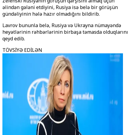
Zelenski Rusiyanın görüşün qarşısını almaq üçün
əlindən gələni etdiyini, Rusiya isə belə bir görüşün
gündəliyinin hələ hazır olmadığını bildirib.
Lavrov bununla belə, Rusiya və Ukrayna nümayəndə
heyətlərinin rəhbərlərinin birbaşa təmasda olduqlarını
qeyd edib.
TÖVSİYƏ EDİLƏN