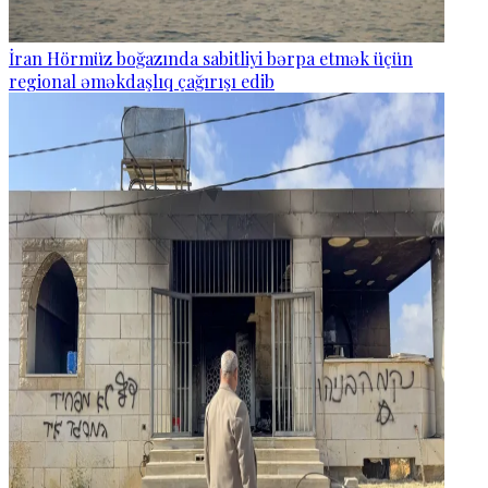
İran Hörmüz boğazında sabitliyi bərpa etmək üçün
regional əməkdaşlıq çağırışı edib