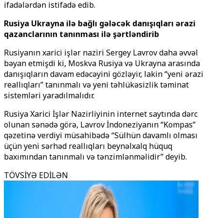
ifadələrdən istifadə edib.
Rusiya Ukrayna ilə bağlı gələcək danışıqları ərazi
qazanclarının tanınması ilə şərtləndirib
Rusiyanın xarici işlər naziri Sergey Lavrov daha əvvəl
bəyan etmişdi ki, Moskva Rusiya və Ukrayna arasında
danışıqların davam edəcəyini gözləyir, lakin “yeni ərazi
reallıqları” tanınmalı və yeni təhlükəsizlik təminat
sistemləri yaradılmalıdır.
Rusiya Xarici İşlər Nazirliyinin internet saytında dərc
olunan sənədə görə, Lavrov İndoneziyanın “Kompas”
qəzetinə verdiyi müsahibədə “Sülhün davamlı olması
üçün yeni sərhəd reallıqları beynəlxalq hüquq
baxımından tanınmalı və tənzimlənməlidir” deyib.
TÖVSİYƏ EDİLƏN