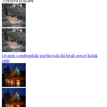
TÖVSİYƏ EDİLƏN
Livanın cənubundakı partlayışda iki İsrail əsgəri həlak
olub