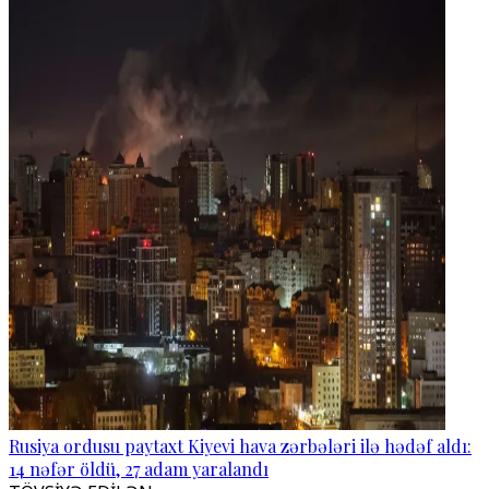
Rusiya ordusu paytaxt Kiyevi hava zərbələri ilə hədəf aldı:
14 nəfər öldü, 27 adam yaralandı