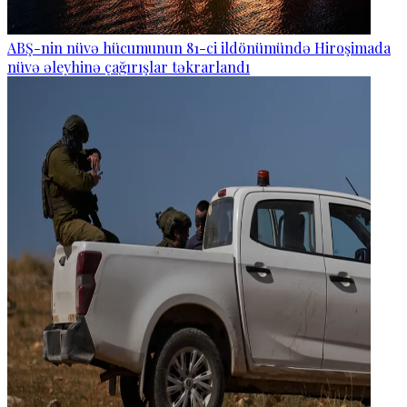
ABŞ-nin nüvə hücumunun 81-ci ildönümündə Hiroşimada
nüvə əleyhinə çağırışlar təkrarlandı