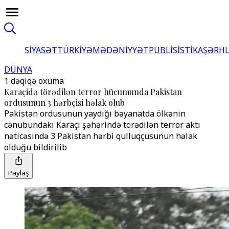
SİYASƏT
TÜRKİYƏ
MƏDƏNİYYƏT
PUBLİSİSTİKA
ŞƏRH
DÜNYA
1 dəqiqə oxuma
Karaçidə törədilən terror hücumunda Pakistan
ordusunun 3 hərbçisi həlak olub
Pakistan ordusunun yaydığı bəyanatda ölkənin
cənubundakı Karaçi şəhərində törədilən terror aktı
nəticəsində 3 Pakistan hərbi qulluqçusunun həlak
olduğu bildirilib
Paylaş