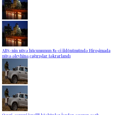
ABŞ-nin nüvə hücumunun 81-ci ildönümündə Hiroşimada
nüvə əleyhinə çağırışlar təkrarlandı