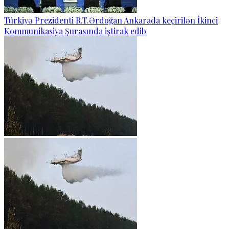
Türkiyə Prezidenti R.T.Ərdoğan Ankarada keçirilən İkinci
Kommunikasiya Şurasında iştirak edib