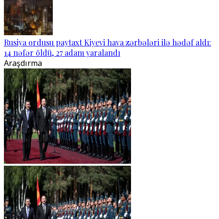
Rusiya ordusu paytaxt Kiyevi hava zərbələri ilə hədəf aldı:
14 nəfər öldü, 27 adam yaralandı
Araşdırma