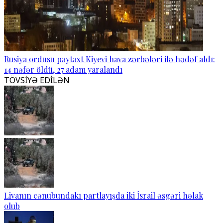
Rusiya ordusu paytaxt Kiyevi hava zərbələri ilə hədəf aldı:
14 nəfər öldü, 27 adam yaralandı
TÖVSİYƏ EDİLƏN
Livanın cənubundakı partlayışda iki İsrail əsgəri həlak
olub