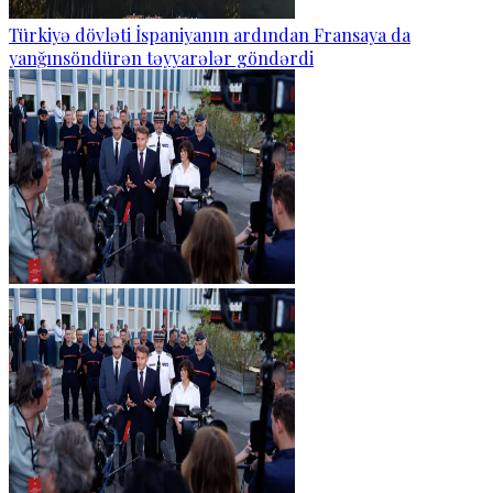
Türkiyə dövləti İspaniyanın ardından Fransaya da
yanğınsöndürən təyyarələr göndərdi