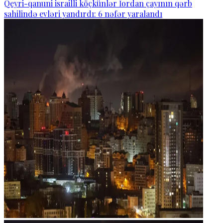
Qeyri-qanuni israilli köçkünlər İordan çayının qərb
sahilində evləri yandırdı: 6 nəfər yaralandı