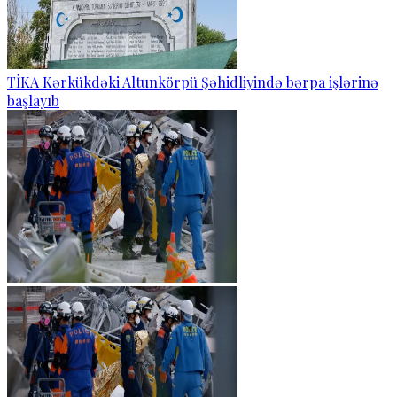
TİKA Kərkükdəki Altunkörpü Şəhidliyində bərpa işlərinə
başlayıb