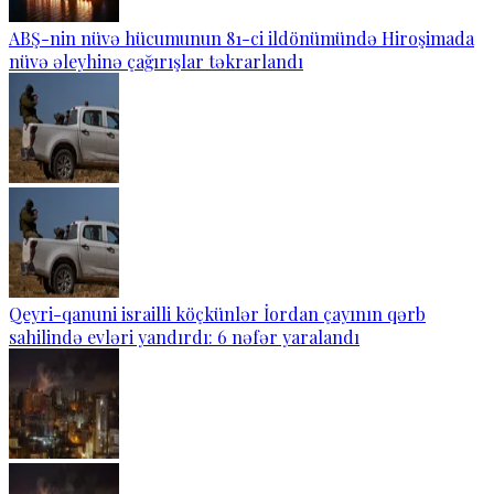
ABŞ-nin nüvə hücumunun 81-ci ildönümündə Hiroşimada
nüvə əleyhinə çağırışlar təkrarlandı
Qeyri-qanuni israilli köçkünlər İordan çayının qərb
sahilində evləri yandırdı: 6 nəfər yaralandı