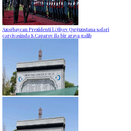
Azərbaycan Prezidenti İ.Əliyev Qırğızıstana səfəri
çərçivəsində S.Caparov ilə bir araya gəlib