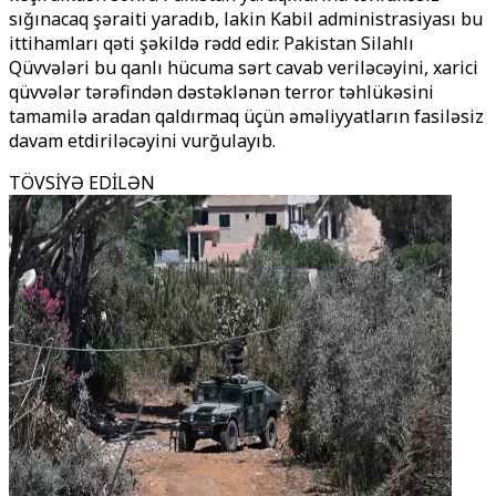
sığınacaq şəraiti yaradıb, lakin Kabil administrasiyası bu
ittihamları qəti şəkildə rədd edir. Pakistan Silahlı
Qüvvələri bu qanlı hücuma sərt cavab veriləcəyini, xarici
qüvvələr tərəfindən dəstəklənən terror təhlükəsini
tamamilə aradan qaldırmaq üçün əməliyyatların fasiləsiz
davam etdiriləcəyini vurğulayıb.
TÖVSİYƏ EDİLƏN