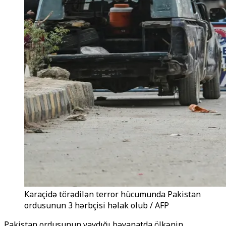
Karaçidə törədilən terror hücumunda Pakistan
ordusunun 3 hərbçisi həlak olub / AFP
Pakistan ordusunun yaydığı bəyanatda ölkənin