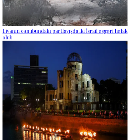
Livanın cənubundakı partlayışda iki İsrail əsgəri həlak
olub