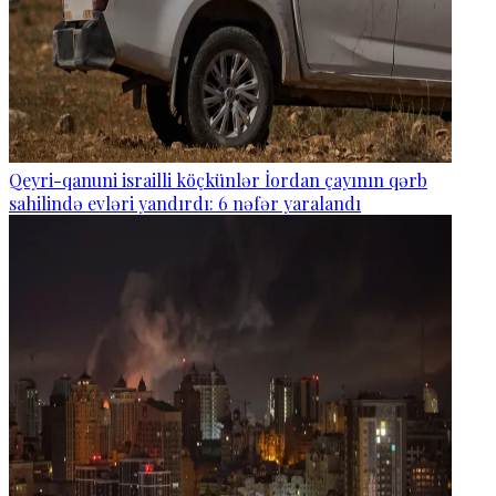
Qeyri-qanuni israilli köçkünlər İordan çayının qərb
sahilində evləri yandırdı: 6 nəfər yaralandı