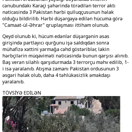
cənubundakı Karaçi şəhərində törədilən terror aktı
nəticəsində 3 Pakistan hərbi qulluqçusunun həlak
olduğu bildirilib. Hərbi düşərgəyə edilən hücuma görə
"Camaat-ül-Əhrar" qruplaşması ittiham olunub.
Qeyd olunub ki, hücum edənlər düşərgənin əsas
girişində partlayıcı qurğunu işə saldıqdan sonra
mühafizə xəttini yarmağa cəhd göstəriblər, lakin
hərbçilərin müqaviməti nəticəsində bunun qarşısı alınıb.
Baş verən silahlı qarşıdurmada 3 terrorçu məhv edilib, 1-
i isə yaralanıb. Atışma zamanı Pakistan ordusunun 3
əsgəri həlak olub, daha 4 təhlükəsizlik əməkdaşı
yaralanıb.
TÖVSİYƏ EDİLƏN