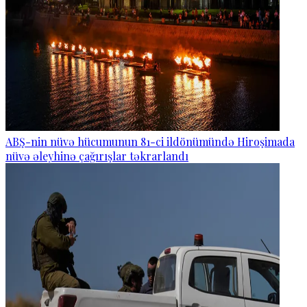
ABŞ-nin nüvə hücumunun 81-ci ildönümündə Hiroşimada
nüvə əleyhinə çağırışlar təkrarlandı