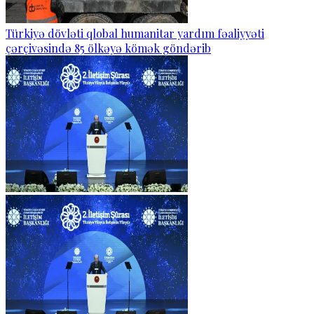
Türkiyə dövləti qlobal humanitar yardım fəaliyyəti
çərçivəsində 85 ölkəyə kömək göndərib