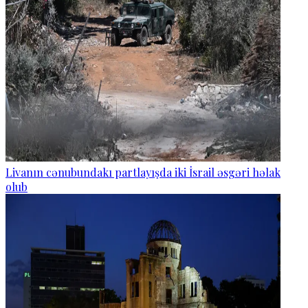
Livanın cənubundakı partlayışda iki İsrail əsgəri həlak
olub