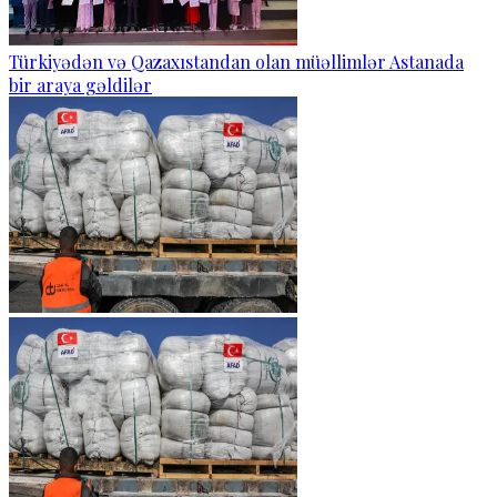
Türkiyədən və Qazaxıstandan olan müəllimlər Astanada
bir araya gəldilər