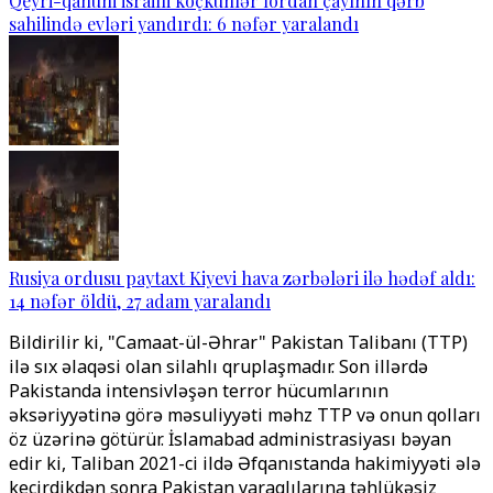
Qeyri-qanuni israilli köçkünlər İordan çayının qərb
sahilində evləri yandırdı: 6 nəfər yaralandı
Rusiya ordusu paytaxt Kiyevi hava zərbələri ilə hədəf aldı:
14 nəfər öldü, 27 adam yaralandı
Bildirilir ki, "Camaat-ül-Əhrar" Pakistan Talibanı (TTP)
ilə sıx əlaqəsi olan silahlı qruplaşmadır. Son illərdə
Pakistanda intensivləşən terror hücumlarının
əksəriyyətinə görə məsuliyyəti məhz TTP və onun qolları
öz üzərinə götürür. İslamabad administrasiyası bəyan
edir ki, Taliban 2021-ci ildə Əfqanıstanda hakimiyyəti ələ
keçirdikdən sonra Pakistan yaraqlılarına təhlükəsiz