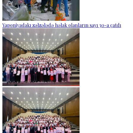
Yaponiyadakı zəlzələdə həlak olanların sayı 30-a çatdı