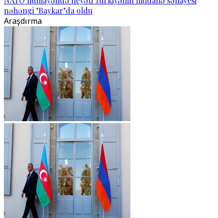
NATO nümayəndə heyəti Türkiyənin müdafiə sənayesi
nəhəngi "Baykar"da oldu
Araşdırma