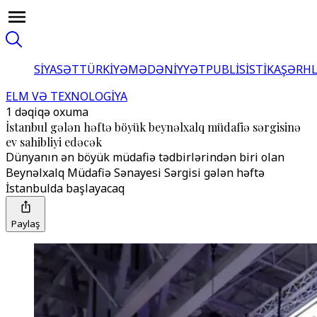
SİYASƏT
TÜRKİYƏ
MƏDƏNİYYƏT
PUBLİSİSTİKA
ŞƏRH
ELM VƏ TEXNOLOGİYA
1 dəqiqə oxuma
İstanbul gələn həftə böyük beynəlxalq müdafiə sərgisinə
ev sahibliyi edəcək
Dünyanın ən böyük müdafiə tədbirlərindən biri olan
Beynəlxalq Müdafiə Sənayesi Sərgisi gələn həftə
İstanbulda başlayacaq
Paylaş