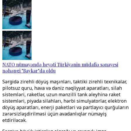
NATO nümayəndə heyəti Türkiyənin müdafiə sənayesi
nəhəngi "Baykar"da oldu
Sərgidə zirehli döyüş maşınları, taktiki zirehli texnikalar,
pilotsuz quru, hava və dəniz nəqliyyat aparatları, silah
sistemləri, raketlər, uzun mənzilli tank əleyhinə raket
sistemləri, piyada silahları, hərbi simulyatorlar, elektron
döyüş aparatları, enerji paketləri və partlayıcı qurğuların
zərərsizləşdirilməsi üçün avadanlıqlar nümayiş
etdiriləcək.