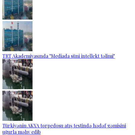
TRT Akademiyasında "Mediada süni intellekt təlimi"
Türkiyənin AKYA torpedosu atış testində hədəf gəmisini
uğurla məhv edib