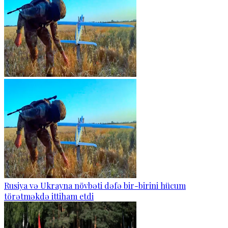
Rusiya və Ukrayna növbəti dəfə bir-birini hücum
törətməkdə ittiham etdi