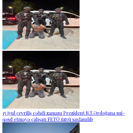
15 iyul çevriliş cəhdi zamanı Prezident R.T.Ərdoğana sui-
qəsd etməyə çalışan FETÖ üzvü saxlanılıb