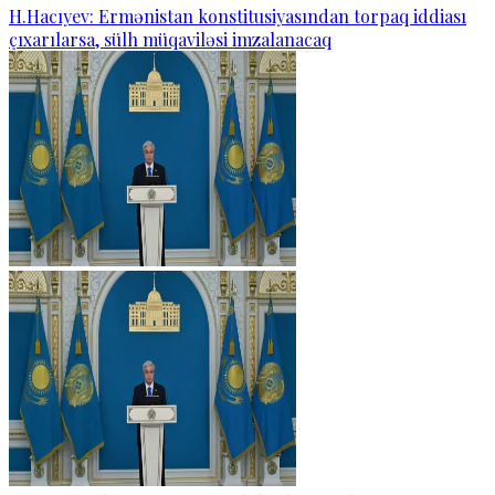
H.Hacıyev: Ermənistan konstitusiyasından torpaq iddiası
çıxarılarsa, sülh müqaviləsi imzalanacaq