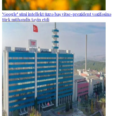
"Google" süni intellekt üzrə baş vitse-prezident vəzifəsinə
türk mühəndis təyin etdi