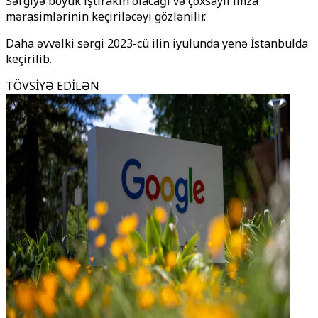
Sərgiyə böyük iştirakın olacağı və çoxsaylı imza
mərasimlərinin keçiriləcəyi gözlənilir.
Daha əvvəlki sərgi 2023-cü ilin iyulunda yenə İstanbulda
keçirilib.
TÖVSİYƏ EDİLƏN