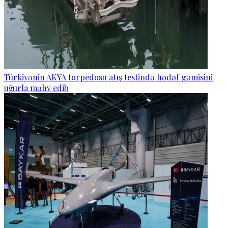
Türkiyənin AKYA torpedosu atış testində hədəf gəmisini
uğurla məhv edib