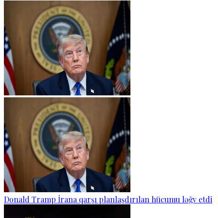
Donald Tramp İrana qarşı planlaşdırılan hücumu ləğv etdi