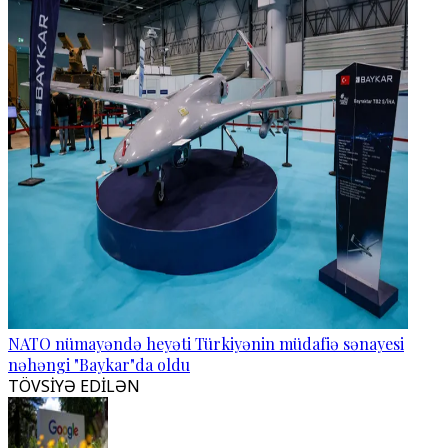
NATO nümayəndə heyəti Türkiyənin müdafiə sənayesi
nəhəngi "Baykar"da oldu
TÖVSİYƏ EDİLƏN