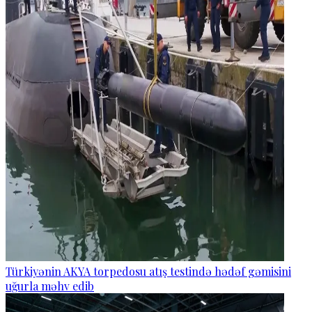
Türkiyənin AKYA torpedosu atış testində hədəf gəmisini
uğurla məhv edib