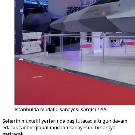
İstanbulda müdafiə sənayesi sərgisi / AA
Şəhərin müxtəlif yerlərində baş tutacaq altı gün davam
edəcək tədbir qlobal müdafiə sənayesini bir araya
gətirəcək.