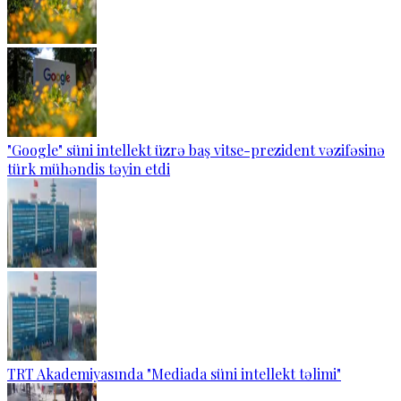
"Google" süni intellekt üzrə baş vitse-prezident vəzifəsinə
türk mühəndis təyin etdi
TRT Akademiyasında "Mediada süni intellekt təlimi"