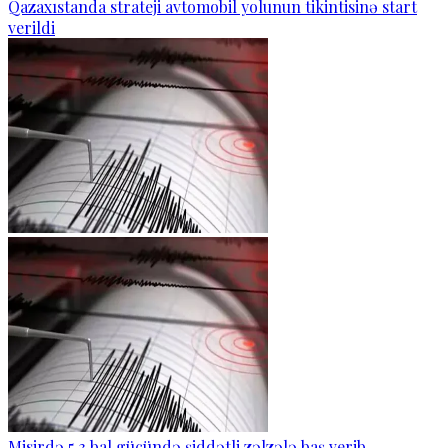
Qazaxıstanda strateji avtomobil yolunun tikintisinə start
verildi
Misirdə 5,3 bal gücündə şiddətli zəlzələ baş verib