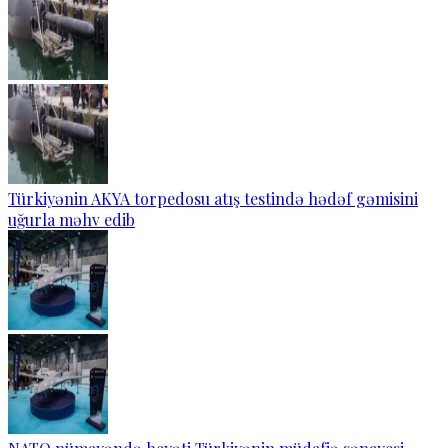
Türkiyənin AKYA torpedosu atış testində hədəf gəmisini
uğurla məhv edib