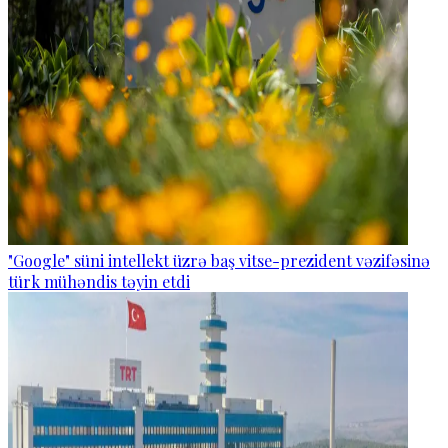
"Google" süni intellekt üzrə baş vitse-prezident vəzifəsinə
türk mühəndis təyin etdi