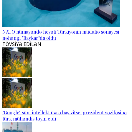
NATO nümayəndə heyəti Türkiyənin müdafiə sənayesi
nəhəngi "Baykar"da oldu
TÖVSİYƏ EDİLƏN
"Google" süni intellekt üzrə baş vitse-prezident vəzifəsinə
türk mühəndis təyin etdi