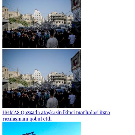
HƏMAS Qəzzada atəşkəsin ikinci mərhələsi üzrə
razılaşmanı qəbul etdi