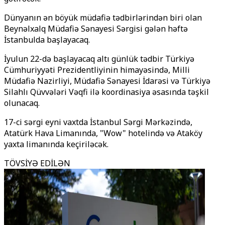
Dünyanın ən böyük müdafiə tədbirlərindən biri olan
Beynəlxalq Müdafiə Sənayesi Sərgisi gələn həftə
İstanbulda başlayacaq.
İyulun 22-də başlayacaq altı günlük tədbir Türkiyə
Cümhuriyyəti Prezidentliyinin himayəsində, Milli
Müdafiə Nazirliyi, Müdafiə Sənayesi İdarəsi və Türkiyə
Silahlı Qüvvələri Vəqfi ilə koordinasiya əsasında təşkil
olunacaq.
17-ci sərgi eyni vaxtda İstanbul Sərgi Mərkəzində,
Atatürk Hava Limanında, "Wow" hotelində və Ataköy
yaxta limanında keçiriləcək.
TÖVSİYƏ EDİLƏN