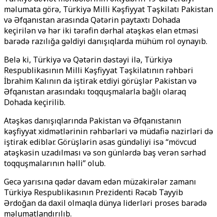
məlumata görə, Türkiyə Milli Kəşfiyyat Təşkilatı Pakistan
və Əfqanıstan arasında Qətərin paytaxtı Dohada
keçirilən və hər iki tərəfin dərhal atəşkəs elan etməsi
barədə razılığa gəldiyi danışıqlarda mühüm rol oynayıb.
Belə ki, Türkiyə və Qətərin dəstəyi ilə, Türkiyə
Respublikasının Milli Kəşfiyyat Təşkilatının rəhbəri
İbrahim Kalının da iştirak etdiyi görüşlər Pakistan və
Əfqanıstan arasındakı toqquşmalarla bağlı olaraq
Dohada keçirilib.
Atəşkəs danışıqlarında Pakistan və Əfqanıstanın
kəşfiyyat xidmətlərinin rəhbərləri və müdafiə nazirləri də
iştirak ediblər. Görüşlərin əsas gündəliyi isə “mövcud
atəşkəsin uzadılması və son günlərdə baş verən sərhəd
toqquşmalarının həlli” olub.
Gecə yarısına qədər davam edən müzakirələr zamanı
Türkiyə Respublikasının Prezidenti Rəcəb Tayyib
Ərdoğan da daxil olmaqla dünya liderləri proses barədə
məlumatlandırılıb.