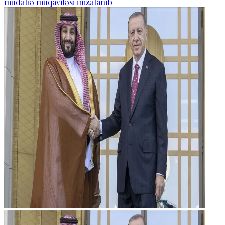
müdafiə müqaviləsi imzalanıb