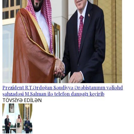
Prezident R.T.Ərdoğan Səudiyyə Ərəbistanının vəliəhd
şahzadəsi M.Salman ilə telefon danışığı keçirib
TÖVSİYƏ EDİLƏN