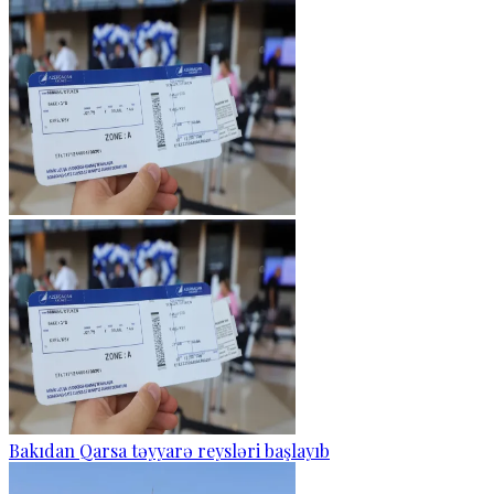
Bakıdan Qarsa təyyarə reysləri başlayıb