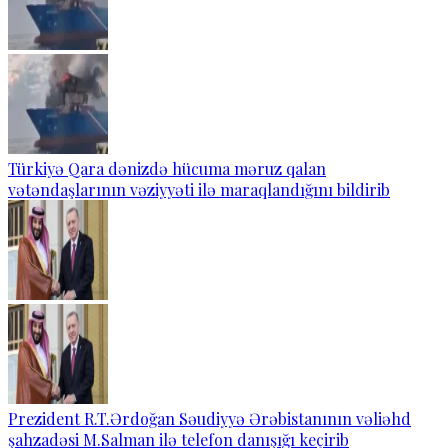
Türkiyə Qara dənizdə hücuma məruz qalan
vətəndaşlarının vəziyyəti ilə maraqlandığını bildirib
Prezident R.T.Ərdoğan Səudiyyə Ərəbistanının vəliəhd
şahzadəsi M.Salman ilə telefon danışığı keçirib