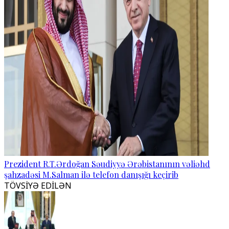
Prezident R.T.Ərdoğan Səudiyyə Ərəbistanının vəliəhd
şahzadəsi M.Salman ilə telefon danışığı keçirib
TÖVSİYƏ EDİLƏN