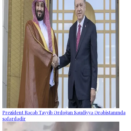
Prezident Rəcəb Tayyib Ərdoğan Səudiyyə Ərəbistanında
səfərdədir