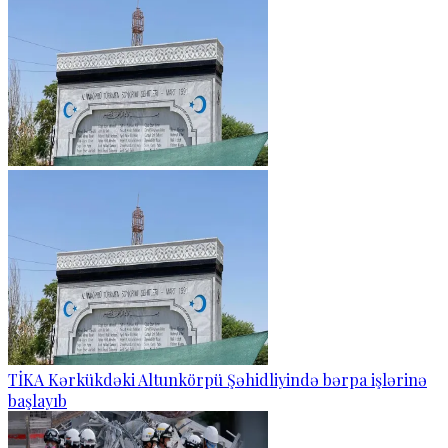
TİKA Kərkükdəki Altunkörpü Şəhidliyində bərpa işlərinə
başlayıb