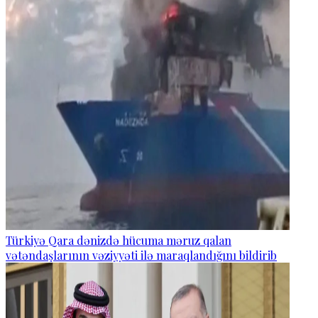
Türkiyə Qara dənizdə hücuma məruz qalan
vətəndaşlarının vəziyyəti ilə maraqlandığını bildirib