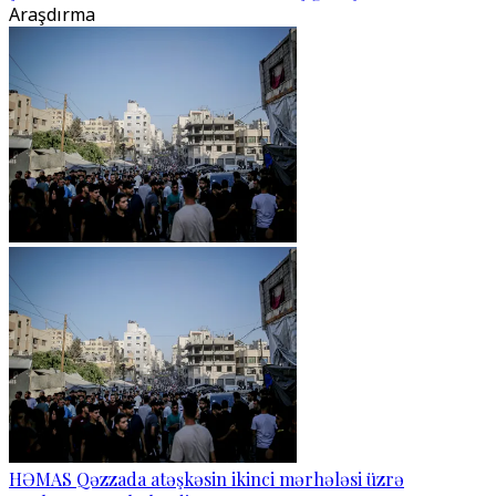
Araşdırma
HƏMAS Qəzzada atəşkəsin ikinci mərhələsi üzrə