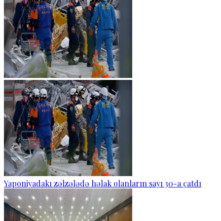
Yaponiyadakı zəlzələdə həlak olanların sayı 30-a çatdı