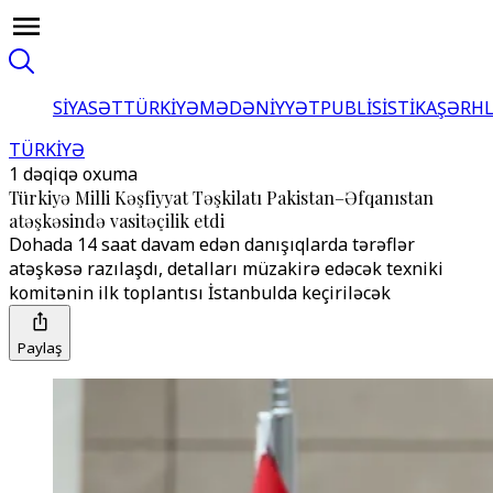
SİYASƏT
TÜRKİYƏ
MƏDƏNİYYƏT
PUBLİSİSTİKA
ŞƏRH
TÜRKİYƏ
1 dəqiqə oxuma
Türkiyə Milli Kəşfiyyat Təşkilatı Pakistan–Əfqanıstan
atəşkəsində vasitəçilik etdi
Dohada 14 saat davam edən danışıqlarda tərəflər
atəşkəsə razılaşdı, detalları müzakirə edəcək texniki
komitənin ilk toplantısı İstanbulda keçiriləcək
Paylaş