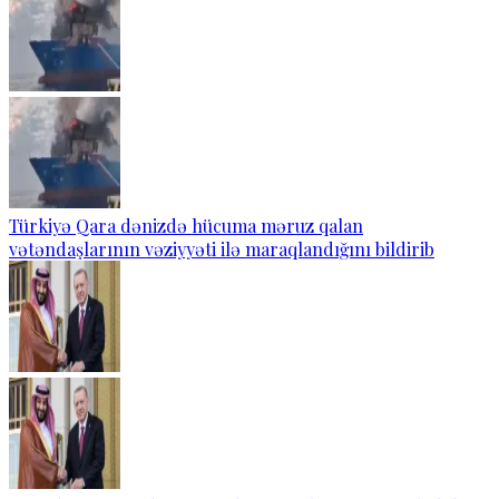
Türkiyə Qara dənizdə hücuma məruz qalan
vətəndaşlarının vəziyyəti ilə maraqlandığını bildirib