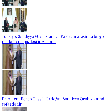
Türkiyə, Səudiyyə Ərəbistanı və Pakistan arasında birgə
müdafiə müqaviləsi imzalanıb
Prezident Rəcəb Tayyib Ərdoğan Səudiyyə Ərəbistanında
səfərdədir