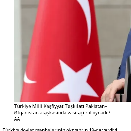
Türkiyə Milli Kəşfiyyat Təşkilatı Pakistan–
Əfqanıstan atəşkəsində vasitəçi rol oynadı /
AA
Türkiyə dövlət mənbələrinin oktyabr
ı
n 19-da verdiyi