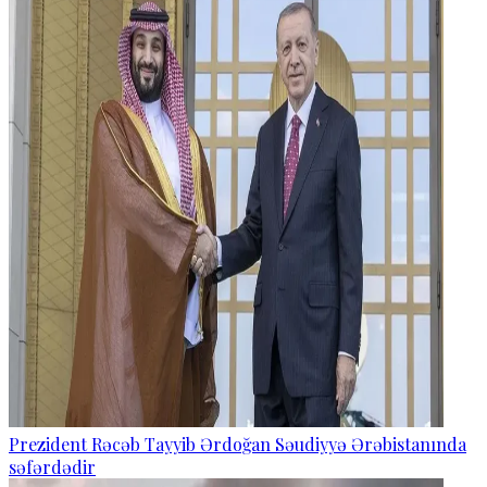
Prezident Rəcəb Tayyib Ərdoğan Səudiyyə Ərəbistanında
səfərdədir