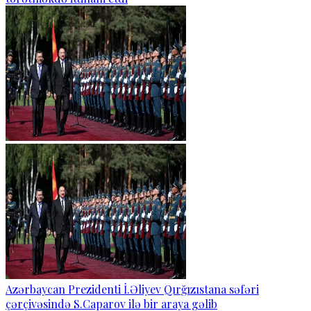
Azərbaycan Prezidenti İ.Əliyev Qırğızıstana səfəri
çərçivəsində S.Caparov ilə bir araya gəlib