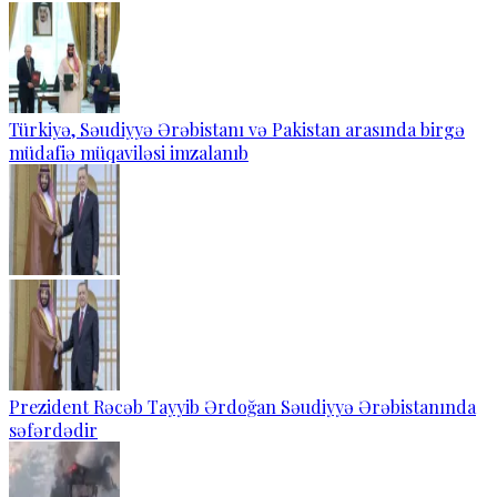
Türkiyə, Səudiyyə Ərəbistanı və Pakistan arasında birgə
müdafiə müqaviləsi imzalanıb
Prezident Rəcəb Tayyib Ərdoğan Səudiyyə Ərəbistanında
səfərdədir