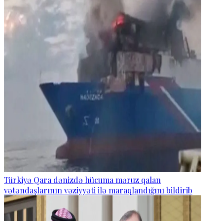
Türkiyə Qara dənizdə hücuma məruz qalan
vətəndaşlarının vəziyyəti ilə maraqlandığını bildirib