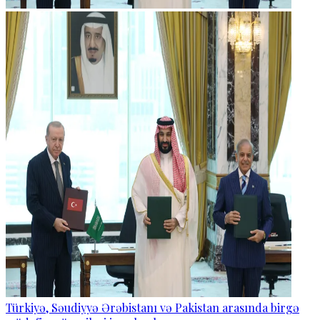
Türkiyə, Səudiyyə Ərəbistanı və Pakistan arasında birgə