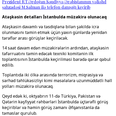
Prezident R.T.Ərdoğan Səudiyyə Ərəbistanının vəliəhd
şahzadəsi M.Salman ilə telefon danışığı keçirib
Atəşkəsin detalları İstanbulda müzakirə olunacaq
Atəşkəsin davamlı və təsdiqlənə bilən şəkildə icra
olunmasını təmin etmək üçün yaxın günlərdə yenidən
tərəflər arası görüşlər keçiriləcək.
14 saat davam edən müzakirələrin ardından, atəşkəsin
təfərruatını təmin edəcək texniki komitənin ilk
toplantısının İstanbulda keçirilməsi barədə qərar qəbul
edilib.
Toplantıda iki ölkə arasında terrorizm, miqrasiya və
sərhəd təhlükəsizliyi kimi məsələlərə uzunmüddətli həll
yolları müzakirə olunacaq.
Qeyd edək ki, oktyabrın 11-də Türkiyə, Pakistan və
Qətərin kəşfiyyat rəhbərləri İstanbulda üçtərəfli görüş
keçiriblər və həmin görüş zamanı Əfqanıstanla da
təmaslar qurulub.