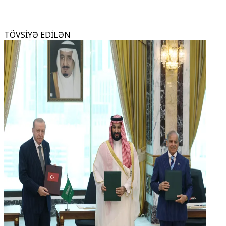
TÖVSİYƏ EDİLƏN