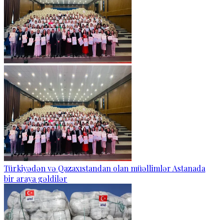
Türkiyədən və Qazaxıstandan olan müəllimlər Astanada
bir araya gəldilər