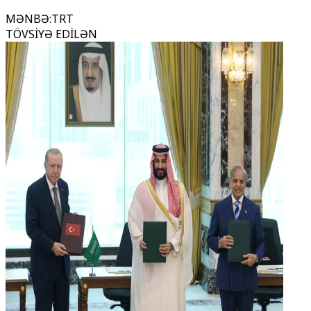
MƏNBƏ
:
TRT
TÖVSİYƏ EDİLƏN