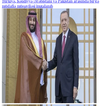
Türkiyə, Səudiyyə Ərəbistanı və Pakistan arasında birgə
müdafiə müqaviləsi imzalanıb