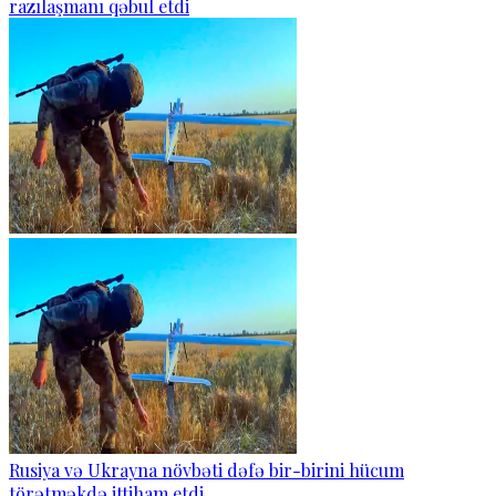
razılaşmanı qəbul etdi
Rusiya və Ukrayna növbəti dəfə bir-birini hücum
törətməkdə ittiham etdi