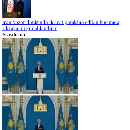
İran Xəzər dənizində ticarət gəmisinə edilən hücumda
Ukraynanı günahlandırır
Araşdırma