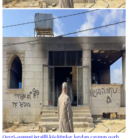
Qeyri-qanuni israilli köçkünlər İordan çayının qərb