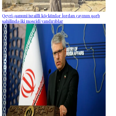
Qeyri-qanuni israilli köçkünlər İordan çayının qərb
sahilində iki məscidi yandırıblar