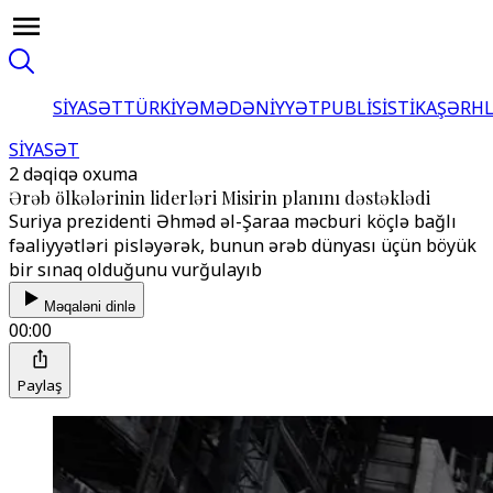
SİYASƏT
TÜRKİYƏ
MƏDƏNİYYƏT
PUBLİSİSTİKA
ŞƏRH
SİYASƏT
2 dəqiqə oxuma
Ərəb ölkələrinin liderləri Misirin planını dəstəklədi
Suriya prezidenti Əhməd əl-Şaraa məcburi köçlə bağlı
fəaliyyətləri pisləyərək, bunun ərəb dünyası üçün böyük
bir sınaq olduğunu vurğulayıb
Məqaləni dinlə
00:00
Paylaş