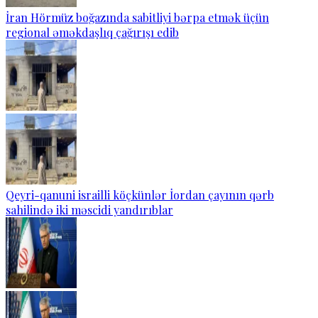
İran Hörmüz boğazında sabitliyi bərpa etmək üçün
regional əməkdaşlıq çağırışı edib
Qeyri-qanuni israilli köçkünlər İordan çayının qərb
sahilində iki məscidi yandırıblar