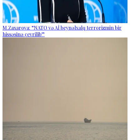
M.Zaxarova: “NATO və Aİ beynəlxalq terrorizmin bir
hissəsinə çevrilib”