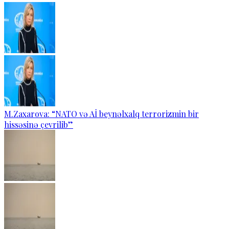
M.Zaxarova: “NATO və Aİ beynəlxalq terrorizmin bir
hissəsinə çevrilib”