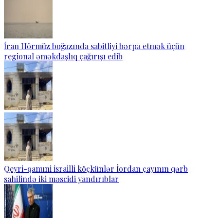
İran Hörmüz boğazında sabitliyi bərpa etmək üçün
regional əməkdaşlıq çağırışı edib
Qeyri-qanuni israilli köçkünlər İordan çayının qərb
sahilində iki məscidi yandırıblar