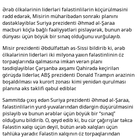
Ərəb ölkələrinin liderləri fələstinlilərin köçürülməsini
rədd edərək, Misirin müharibədən sonrakı planını
dəstəkləyiblər. Suriya prezidenti Əhməd əl-Şaraa
məcburi köçlə bağlı fəaliyyətləri pisləyərək, bunun ərəb
dünyası üçün böyük bir sınaq olduğunu vurğulayıb.
Misir prezidenti Əbdülfəttah əs-Sissi bildirib ki, ərəb
ölkələrinin liderləri iki milyona yaxın fələstinlinin öz
torpaqlarında qalmasına imkan verən planı
təsdiqləyiblər. Çərşənbə axşamı Qahirədə keçirilən
görüşdə liderlər, ABŞ prezidenti Donald Trampın ərazinin
boşaldılması və kurort zonası kimi yenidən qurulması
planına əks təklifi qəbul ediblər.
Sammitdə çıxış edən Suriya prezidenti Əhməd əl-Şaraa,
fələstinlilərin yurd-yuvalarından didərgin düşürülməsini
pisləyib və bunun ərəblər üçün böyük bir “sınaq”
olduğunu bildirib. O, qeyd edib ki, bu cür çağırışlar təkcə
Fələstin xalqı üçün deyil, bütün ərəb xalqları üçün
təhlükə yaradır. Fələstin xalqının öz torpaqlarından