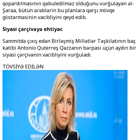
qopardılmasının qəbuledilməz olduğunu vurğulayan əl-
Şaraa, bütün ərəblərin bu planlara qarşı mövqe
göstərməsinin vacibliyini qeyd edib.
Siyasi çərçivəyə ehtiyac
Sammitdə çıxış edən Birləşmiş Millətlər Təşkilatının baş
katibi Antonio Quterreş Qəzzanın bərpası üçün aydın bir
siyasi çərçivənin vacibliyini vurğuladı.
TÖVSİYƏ EDİLƏN