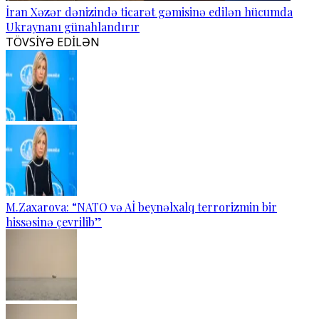
İran Xəzər dənizində ticarət gəmisinə edilən hücumda
Ukraynanı günahlandırır
TÖVSİYƏ EDİLƏN
M.Zaxarova: “NATO və Aİ beynəlxalq terrorizmin bir
hissəsinə çevrilib”