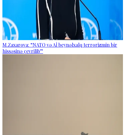
M.Zaxarova: “NATO və Aİ beynəlxalq terrorizmin bir
hissəsinə çevrilib”