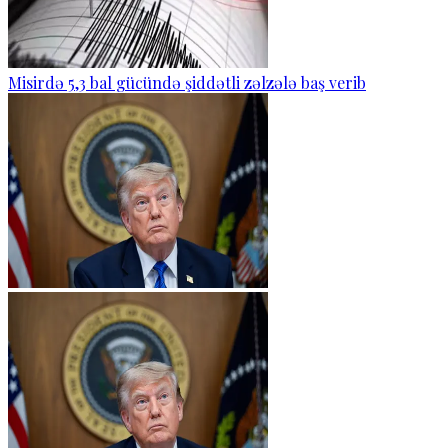
Misirdə 5,3 bal gücündə şiddətli zəlzələ baş verib