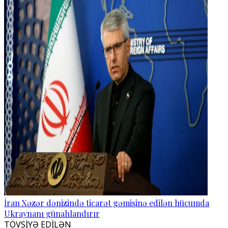
İran Xəzər dənizində ticarət gəmisinə edilən hücumda
Ukraynanı günahlandırır
TÖVSİYƏ EDİLƏN