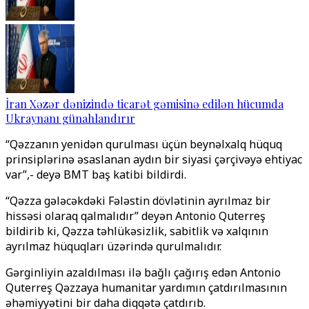
İran Xəzər dənizində ticarət gəmisinə edilən hücumda
Ukraynanı günahlandırır
“Qəzzanın yenidən qurulması üçün beynəlxalq hüquq
prinsiplərinə əsaslanan aydın bir siyasi çərçivəyə ehtiyac
var”,- deyə BMT baş katibi bildirdi.
“Qəzza gələcəkdəki Fələstin dövlətinin ayrılmaz bir
hissəsi olaraq qalmalıdır” deyən Antonio Quterreş
bildirib ki, Qəzza təhlükəsizlik, sabitlik və xalqının
ayrılmaz hüquqları üzərində qurulmalıdır.
Gərginliyin azaldılması ilə bağlı çağırış edən Antonio
Quterreş Qəzzaya humanitar yardımın çatdırılmasının
əhəmiyyətini bir daha diqqətə çatdırıb.