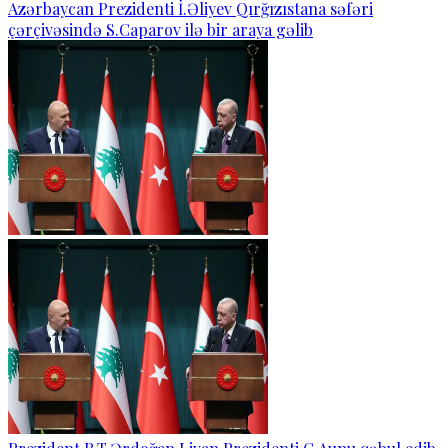
Azərbaycan Prezidenti İ.Əliyev Qırğızıstana səfəri
çərçivəsində S.Caparov ilə bir araya gəlib