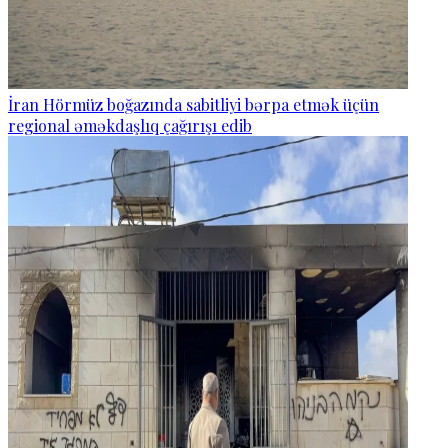
İran Hörmüz boğazında sabitliyi bərpa etmək üçün
regional əməkdaşlıq çağırışı edib