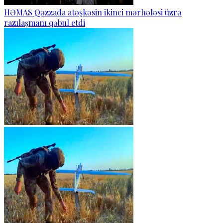
HƏMAS Qəzzada atəşkəsin ikinci mərhələsi üzrə
razılaşmanı qəbul etdi