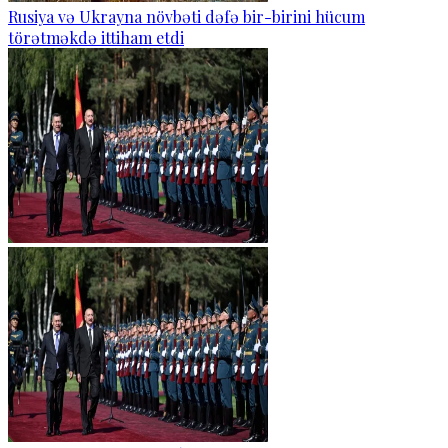
Rusiya və Ukrayna növbəti dəfə bir-birini hücum
törətməkdə ittiham etdi