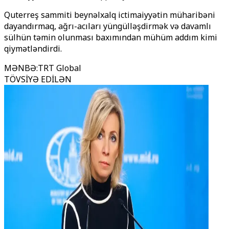
Quterreş sammiti beynəlxalq ictimaiyyətin müharibəni
dayandırmaq, ağrı-acıları yüngülləşdirmək və davamlı
sülhün təmin olunması baxımından mühüm addım kimi
qiymətləndirdi.
MƏNBƏ
:
TRT Global
TÖVSİYƏ EDİLƏN