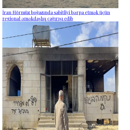
İran Hörmüz boğazında sabitliyi bərpa etmək üçün
regional əməkdaşlıq çağırışı edib