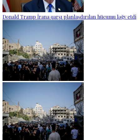
Donald Tramp İrana qarşı planlaşdırılan hücumu ləğv etdi