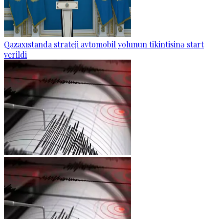
Qazaxıstanda strateji avtomobil yolunun tikintisinə start
verildi