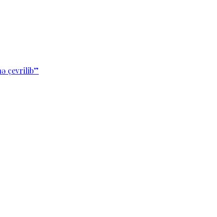
ə çevrilib”