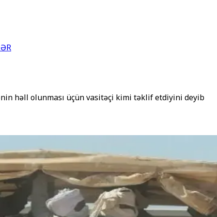
LƏR
in həll olunması üçün vasitəçi kimi təklif etdiyini deyib