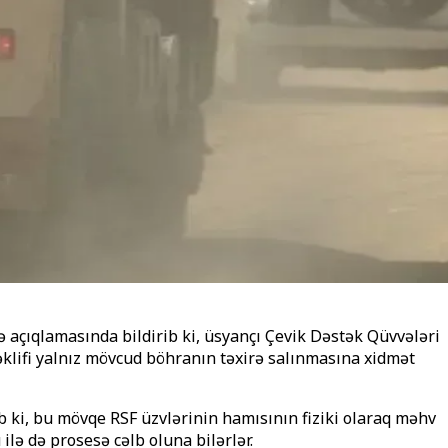
açıqlamasında bildirib ki, üsyançı Çevik Dəstək Qüvvələri
klifi yalnız mövcud böhranın təxirə salınmasına xidmət
b ki, bu mövqe RSF üzvlərinin hamısının fiziki olaraq məhv
ilə də prosesə cəlb oluna bilərlər.