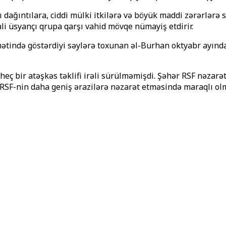
ağıntılara, ciddi mülki itkilərə və böyük maddi zərərlərə s
li üsyançı qrupa qarşı vahid mövqe nümayiş etdirir.
mətində göstərdiyi səylərə toxunan əl-Burhan oktyabr ayınd
heç bir atəşkəs təklifi irəli sürülməmişdi. Şəhər RSF nəzarə
 RSF-nin daha geniş ərazilərə nəzarət etməsində maraqlı olm