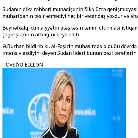
Sudanın ölkə rəhbəri münaqişənin ölkə üzrə genişmiqyaslı d
müharibənin təsir etmədiyi heç bir vətəndaş yoxdur və əha
Beynəlxalq ictimaiyyətin atəşkəsin təmin olunması istiqa
çağırışlarının artdığını qeyd edib.
Ə.Burhan bildirib ki, əl-Fəşirin mühasirədə olduğu dövrdə 
intensivləşdiyini deyən Sudan lideri bunun bəzi tərəflərin
TÖVSİYƏ EDİLƏN