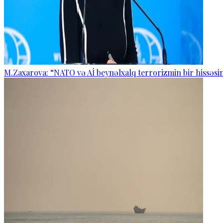
M.Zaxarova: “NATO və Aİ beynəlxalq terrorizmin bir hissəsin