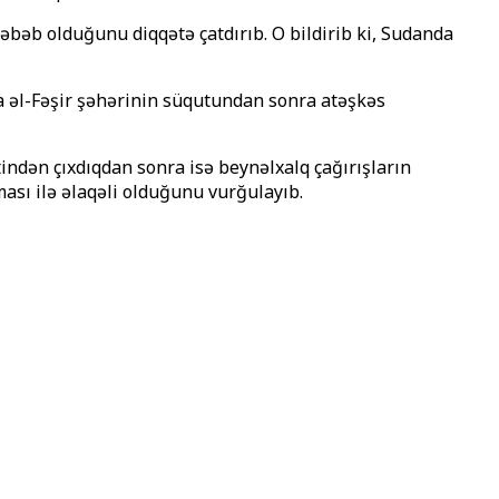
əbəb olduğunu diqqətə çatdırıb. O bildirib ki, Sudanda
a əl-Fəşir şəhərinin süqutundan sonra atəşkəs
tindən çıxdıqdan sonra isə beynəlxalq çağırışların
ası ilə əlaqəli olduğunu vurğulayıb.