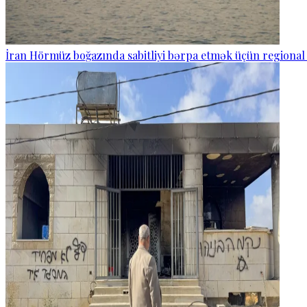
İran Hörmüz boğazında sabitliyi bərpa etmək üçün regional 