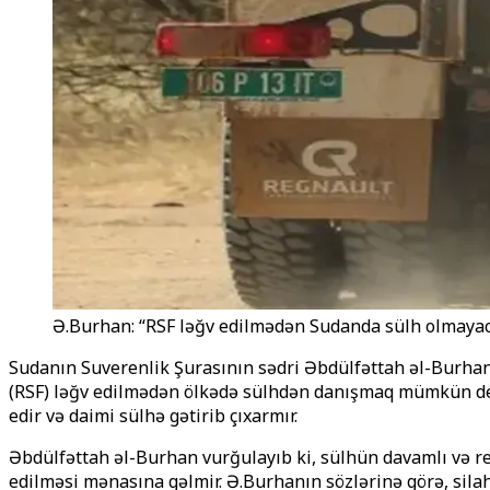
Ə.Burhan: “RSF ləğv edilmədən Sudanda sülh olmayac
Sudanın Suverenlik Şurasının sədri Əbdülfəttah əl-Burhan
(RSF) ləğv edilmədən ölkədə sülhdən danışmaq mümkün deyil
edir və daimi sülhə gətirib çıxarmır.
Əbdülfəttah əl-Burhan vurğulayıb ki, sülhün davamlı və rea
edilməsi mənasına gəlmir. Ə.Burhanın sözlərinə görə, silahl