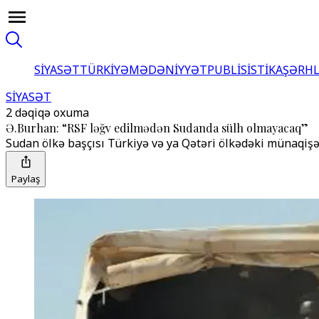
SİYASƏT
TÜRKİYƏ
MƏDƏNİYYƏT
PUBLİSİSTİKA
ŞƏRH
SİYASƏT
2 dəqiqə oxuma
Ə.Burhan: “RSF ləğv edilmədən Sudanda sülh olmayacaq”
Sudan ölkə başçısı Türkiyə və ya Qətəri ölkədəki münaqişən
Paylaş