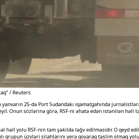
aq” / Reuters
 yanvarın 25-də Port Sudandakı iqamətgahında jurnalistlərə 
. Onun sözlərinə görə, RSF-ni əhatə edən istənilən həll tə
l həll yolu RSF-nin tam şəkildə ləğv edilməsidir. O qeyd edi
ı qrupun üzvləri silahlarını yerə qoyaraq təslim olmaq yolu 