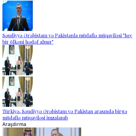
Səudiyyə Ərəbistanı və Pakistanla müdafiə müqaviləsi "heç
bir ölkəni hədəf almır"
Türkiyə, Səudiyyə Ərəbistanı və Pakistan arasında birgə
müdafiə müqaviləsi imzalanıb
Araşdırma