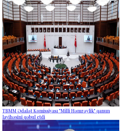
TBMM Ədalət Komissiyası "Milli Həmrəylik" qanun
layihəsini qəbul etdi