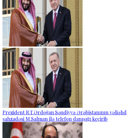
Prezident R.T.Ərdoğan Səudiyyə Ərəbistanının vəliəhd
şahzadəsi M.Salman ilə telefon danışığı keçirib