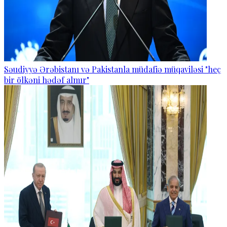
Səudiyyə Ərəbistanı və Pakistanla müdafiə müqaviləsi "heç
bir ölkəni hədəf almır"