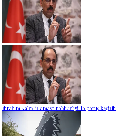
İbrahim Kalın “Həmas” rəhbərliyi ilə görüş keçirib