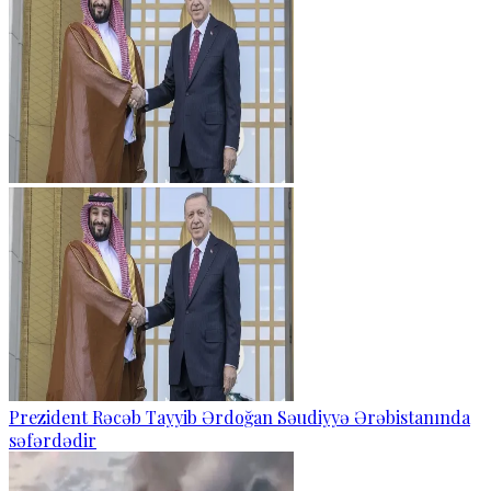
Prezident Rəcəb Tayyib Ərdoğan Səudiyyə Ərəbistanında
səfərdədir