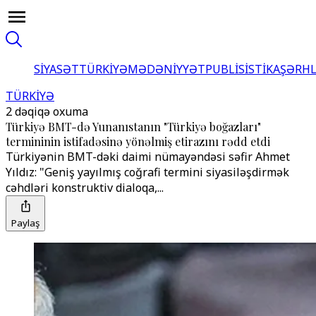
SİYASƏT
TÜRKİYƏ
MƏDƏNİYYƏT
PUBLİSİSTİKA
ŞƏRH
TÜRKİYƏ
2 dəqiqə oxuma
Türkiyə BMT-də Yunanıstanın "Türkiyə boğazları"
termininin istifadəsinə yönəlmiş etirazını rədd etdi
Türkiyənin BMT-dəki daimi nümayəndəsi səfir Ahmet
Yıldız: "Geniş yayılmış coğrafi termini siyasiləşdirmək
cəhdləri konstruktiv dialoqa,...
Paylaş