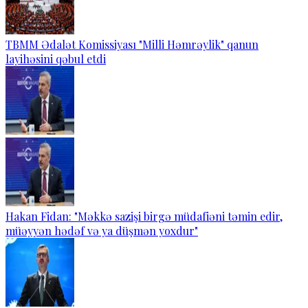
TBMM Ədalət Komissiyası "Milli Həmrəylik" qanun
layihəsini qəbul etdi
Hakan Fidan: "Məkkə sazişi birgə müdafiəni təmin edir,
müəyyən hədəf və ya düşmən yoxdur"