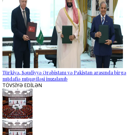
Türkiyə, Səudiyyə Ərəbistanı və Pakistan arasında birgə
müdafiə müqaviləsi imzalanıb
TÖVSİYƏ EDİLƏN