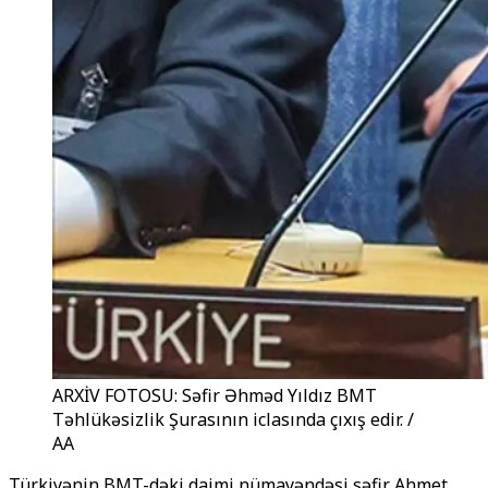
ARXİV FOTOSU: Səfir Əhməd Yıldız BMT
Təhlükəsizlik Şurasının iclasında çıxış edir. /
AA
Türkiyənin BMT-dəki daimi nümayəndəsi səfir Ahmet