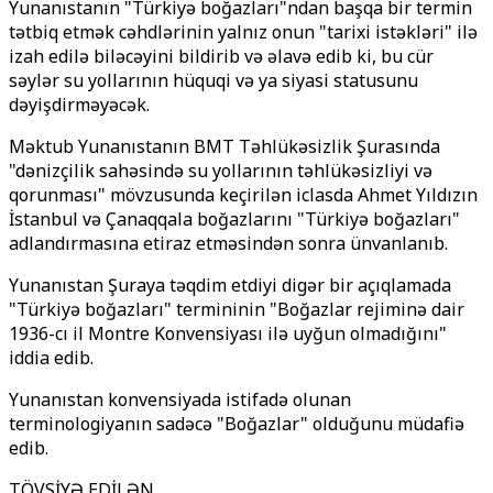
Yunanıstanın "Türkiyə boğazları"ndan başqa bir termin
tətbiq etmək cəhdlərinin yalnız onun "tarixi istəkləri" ilə
izah edilə biləcəyini bildirib və əlavə edib ki, bu cür
səylər su yollarının hüquqi və ya siyasi statusunu
dəyişdirməyəcək.
Məktub Yunanıstanın BMT Təhlükəsizlik Şurasında
"dənizçilik sahəsində su yollarının təhlükəsizliyi və
qorunması" mövzusunda keçirilən iclasda Ahmet Yıldızın
İstanbul və Çanaqqala boğazlarını "Türkiyə boğazları"
adlandırmasına etiraz etməsindən sonra ünvanlanıb.
Yunanıstan Şuraya təqdim etdiyi digər bir açıqlamada
"Türkiyə boğazları" termininin "Boğazlar rejiminə dair
1936-cı il Montre Konvensiyası ilə uyğun olmadığını"
iddia edib.
Yunanıstan konvensiyada istifadə olunan
terminologiyanın sadəcə "Boğazlar" olduğunu müdafiə
edib.
TÖVSİYƏ EDİLƏN