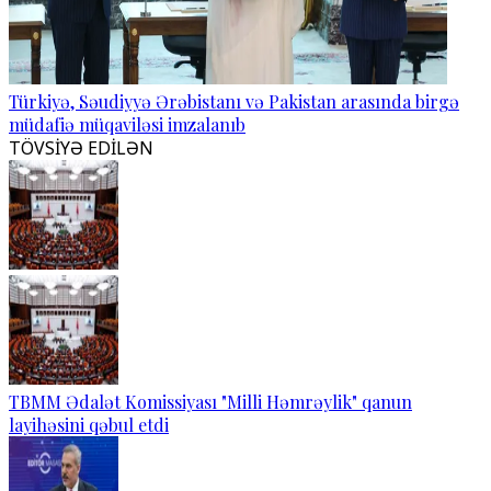
Türkiyə, Səudiyyə Ərəbistanı və Pakistan arasında birgə
müdafiə müqaviləsi imzalanıb
TÖVSİYƏ EDİLƏN
TBMM Ədalət Komissiyası "Milli Həmrəylik" qanun
layihəsini qəbul etdi