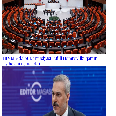
TBMM Ədalət Komissiyası "Milli Həmrəylik" qanun
layihəsini qəbul etdi