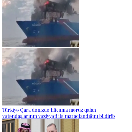
Türkiyə Qara dənizdə hücuma məruz qalan
vətəndaşlarının vəziyyəti ilə maraqlandığını bildirib