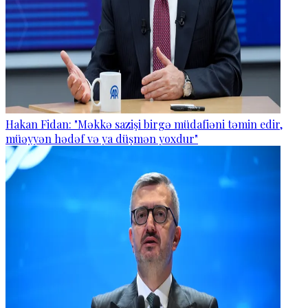
Hakan Fidan: "Məkkə sazişi birgə müdafiəni təmin edir,
müəyyən hədəf və ya düşmən yoxdur"