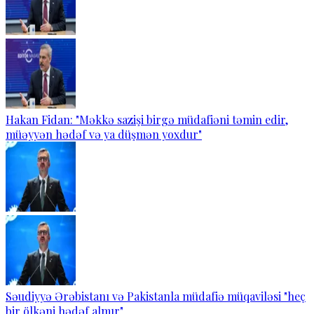
Hakan Fidan: "Məkkə sazişi birgə müdafiəni təmin edir,
müəyyən hədəf və ya düşmən yoxdur"
Səudiyyə Ərəbistanı və Pakistanla müdafiə müqaviləsi "heç
bir ölkəni hədəf almır"