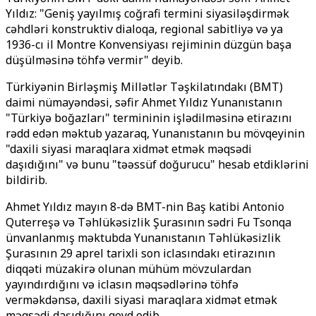
Yıldız: "Geniş yayılmış coğrafi termini siyasiləşdirmək
cəhdləri konstruktiv dialoqa, regional sabitliyə və ya
1936-cı il Montre Konvensiyası rejiminin düzgün başa
düşülməsinə töhfə vermir" deyib.
Türkiyənin Birləşmiş Millətlər Təşkilatındakı (BMT)
daimi nümayəndəsi, səfir Ahmet Yıldız Yunanıstanın
"Türkiyə boğazları" termininin işlədilməsinə etirazını
rədd edən məktub yazaraq, Yunanıstanın bu mövqeyinin
"daxili siyasi maraqlara xidmət etmək məqsədi
daşıdığını" və bunu "təəssüf doğurucu" hesab etdiklərini
bildirib.
Ahmet Yıldız mayın 8-də BMT-nin Baş katibi Antonio
Quterreşə və Təhlükəsizlik Şurasının sədri Fu Tsonqa
ünvanlanmış məktubda Yunanıstanın Təhlükəsizlik
Şurasının 29 aprel tarixli son iclasındakı etirazının
diqqəti müzakirə olunan mühüm mövzulardan
yayındırdığını və iclasın məqsədlərinə töhfə
verməkdənsə, daxili siyasi maraqlara xidmət etmək
məqsədi daşıdığını qeyd edib.