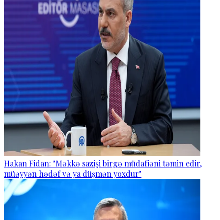
Hakan Fidan: "Məkkə sazişi birgə müdafiəni təmin edir,
müəyyən hədəf və ya düşmən yoxdur"