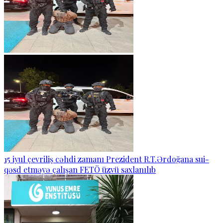
15 iyul çevriliş cəhdi zamanı Prezident R.T.Ərdoğana sui-
qəsd etməyə çalışan FETÖ üzvü saxlanılıb