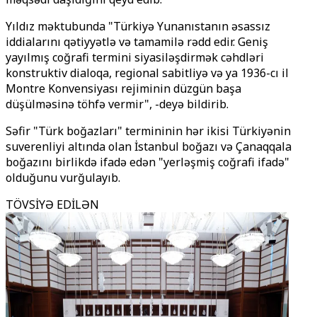
Yıldız məktubunda "Türkiyə Yunanıstanın əsassız
iddialarını qətiyyətlə və tamamilə rədd edir. Geniş
yayılmış coğrafi termini siyasiləşdirmək cəhdləri
konstruktiv dialoqa, regional sabitliyə və ya 1936-cı il
Montre Konvensiyası rejiminin düzgün başa
düşülməsinə töhfə vermir", -deyə bildirib.
Səfir "Türk boğazları" termininin hər ikisi Türkiyənin
suverenliyi altında olan İstanbul boğazı və Çanaqqala
boğazını birlikdə ifadə edən "yerləşmiş coğrafi ifadə"
olduğunu vurğulayıb.
TÖVSİYƏ EDİLƏN