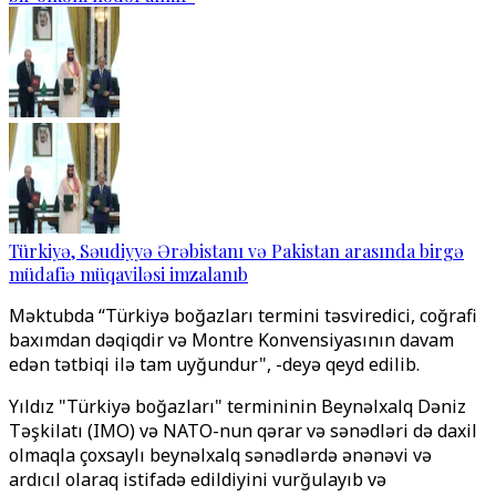
Türkiyə, Səudiyyə Ərəbistanı və Pakistan arasında birgə
müdafiə müqaviləsi imzalanıb
Məktubda “Türkiyə boğazları termini təsviredici, coğrafi
baxımdan dəqiqdir və Montre Konvensiyasının davam
edən tətbiqi ilə tam uyğundur", -deyə qeyd edilib.
Yıldız "Türkiyə boğazları" termininin Beynəlxalq Dəniz
Təşkilatı (IMO) və NATO-nun qərar və sənədləri də daxil
olmaqla çoxsaylı beynəlxalq sənədlərdə ənənəvi və
ardıcıl olaraq istifadə edildiyini vurğulayıb və