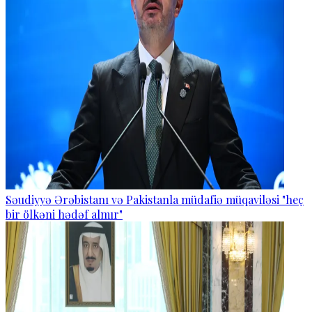
Səudiyyə Ərəbistanı və Pakistanla müdafiə müqaviləsi "heç
bir ölkəni hədəf almır"