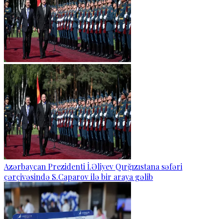
Azərbaycan Prezidenti İ.Əliyev Qırğızıstana səfəri
çərçivəsində S.Caparov ilə bir araya gəlib