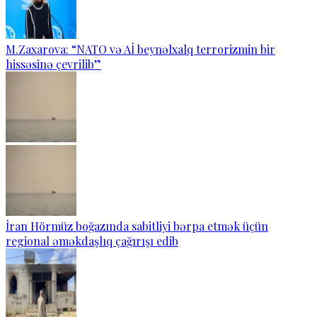
M.Zaxarova: “NATO və Aİ beynəlxalq terrorizmin bir
hissəsinə çevrilib”
İran Hörmüz boğazında sabitliyi bərpa etmək üçün
regional əməkdaşlıq çağırışı edib