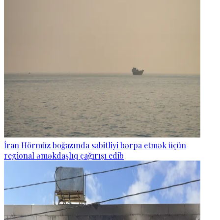
İran Hörmüz boğazında sabitliyi bərpa etmək üçün
regional əməkdaşlıq çağırışı edib