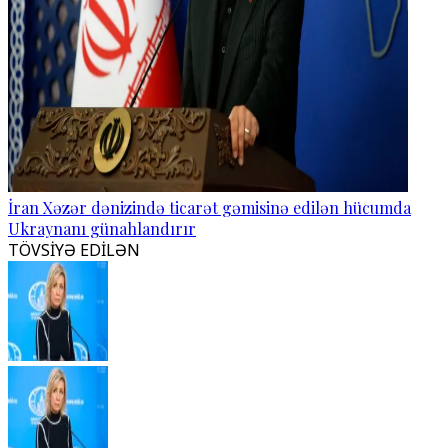
İran Xəzər dənizində ticarət gəmisinə edilən hücumda
Ukraynanı günahlandırır
TÖVSİYƏ EDİLƏN