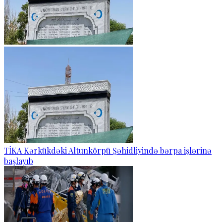
TİKA Kərkükdəki Altunkörpü Şəhidliyində bərpa işlərinə
başlayıb