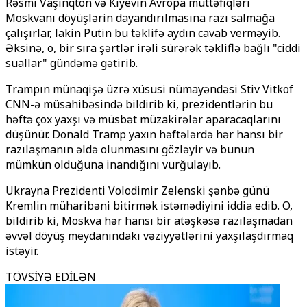
Rəsmi Vaşinqton və Kiyevin Avropa müttəfiqləri
Moskvanı döyüşlərin dayandırılmasına razı salmağa
çalışırlar, lakin Putin bu təklifə aydın cavab verməyib.
Əksinə, o, bir sıra şərtlər irəli sürərək təkliflə bağlı "ciddi
suallar" gündəmə gətirib.
Trampın münaqişə üzrə xüsusi nümayəndəsi Stiv Vitkof
CNN-ə müsahibəsində bildirib ki, prezidentlərin bu
həftə çox yaxşı və müsbət müzakirələr aparacaqlarını
düşünür. Donald Tramp yaxın həftələrdə hər hansı bir
razılaşmanın əldə olunmasını gözləyir və bunun
mümkün olduğuna inandığını vurğulayıb.
Ukrayna Prezidenti Volodimir Zelenski şənbə günü
Kremlin müharibəni bitirmək istəmədiyini iddia edib. O,
bildirib ki, Moskva hər hansı bir atəşkəsə razılaşmadan
əvvəl döyüş meydanındakı vəziyyətlərini yaxşılaşdırmaq
istəyir.
TÖVSİYƏ EDİLƏN