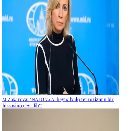
M.Zaxarova: “NATO və Aİ beynəlxalq terrorizmin bir
hissəsinə çevrilib”