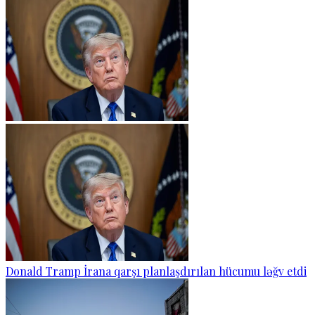
Donald Tramp İrana qarşı planlaşdırılan hücumu ləğv etdi