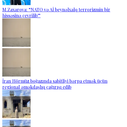
M.Zaxarova: “NATO və Aİ beynəlxalq terrorizmin bir
hissəsinə çevrilib”
İran Hörmüz boğazında sabitliyi bərpa etmək üçün
regional əməkdaşlıq çağırışı edib