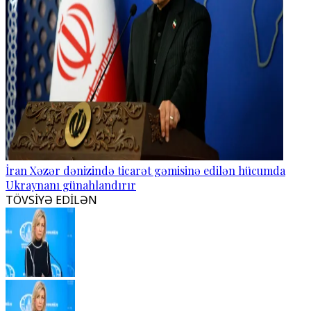
İran Xəzər dənizində ticarət gəmisinə edilən hücumda
Ukraynanı günahlandırır
TÖVSİYƏ EDİLƏN