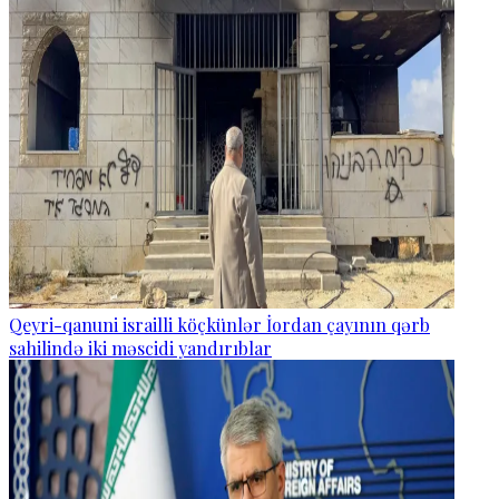
Qeyri-qanuni israilli köçkünlər İordan çayının qərb
sahilində iki məscidi yandırıblar