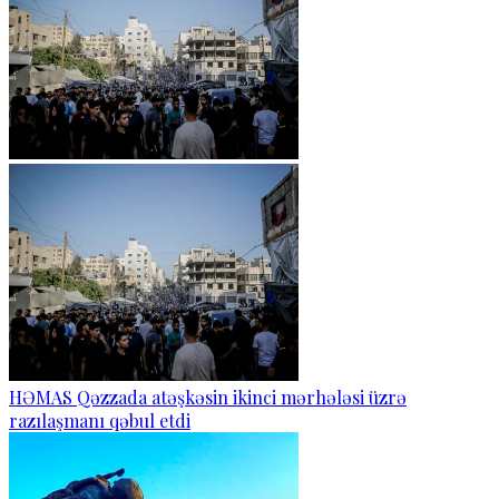
HƏMAS Qəzzada atəşkəsin ikinci mərhələsi üzrə
razılaşmanı qəbul etdi