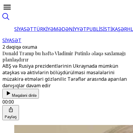
SİYASƏT
TÜRKİYƏ
MƏDƏNİYYƏT
PUBLİSİSTİKA
ŞƏRH
SİYASƏT
2 dəqiqə oxuma
Donald Tramp bu həftə Vladimir Putinlə əlaqə saxlamağı
planlaşdırır
ABŞ və Rusiya prezidentlərinin Ukraynada mümkün
atəşkəs və aktivlərin bölüşdürülməsi məsələlərini
müzakirə etmələri gözlənilir. Tərəflər arasında aparılan
danışıqlar davam edir
Məqaləni dinlə
00:00
Paylaş