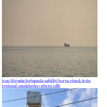
İran Hörmüz boğazında sabitliyi bərpa etmək üçün
regional əməkdaşlıq çağırışı edib