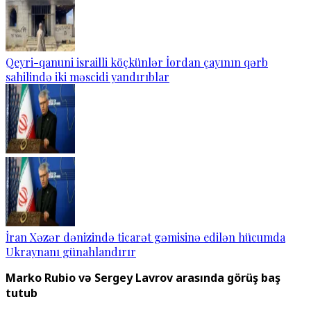
Qeyri-qanuni israilli köçkünlər İordan çayının qərb
sahilində iki məscidi yandırıblar
İran Xəzər dənizində ticarət gəmisinə edilən hücumda
Ukraynanı günahlandırır
Marko Rubio və Sergey Lavrov arasında görüş baş
tutub