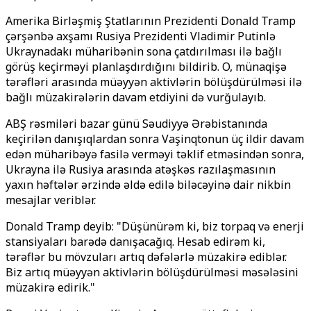
Amerika Birləşmiş Ştatlarının Prezidenti Donald Tramp
çərşənbə axşamı Rusiya Prezidenti Vladimir Putinlə
Ukraynadakı müharibənin sona çatdırılması ilə bağlı
görüş keçirməyi planlaşdırdığını bildirib. O, münaqişə
tərəfləri arasında müəyyən aktivlərin bölüşdürülməsi ilə
bağlı müzakirələrin davam etdiyini də vurğulayıb.
ABŞ rəsmiləri bazar günü Səudiyyə Ərəbistanında
keçirilən danışıqlardan sonra Vaşinqtonun üç ildir davam
edən müharibəyə fasilə verməyi təklif etməsindən sonra,
Ukrayna ilə Rusiya arasında atəşkəs razılaşmasının
yaxın həftələr ərzində əldə edilə biləcəyinə dair nikbin
mesajlar veriblər.
Donald Tramp deyib: "Düşünürəm ki, biz torpaq və enerji
stansiyaları barədə danışacağıq. Hesab edirəm ki,
tərəflər bu mövzuları artıq dəfələrlə müzakirə ediblər.
Biz artıq müəyyən aktivlərin bölüşdürülməsi məsələsini
müzakirə edirik."