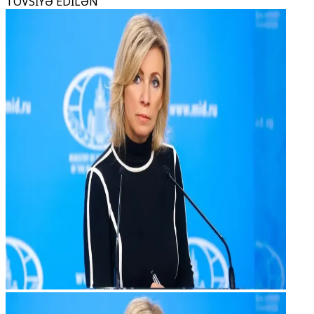
TÖVSİYƏ EDİLƏN