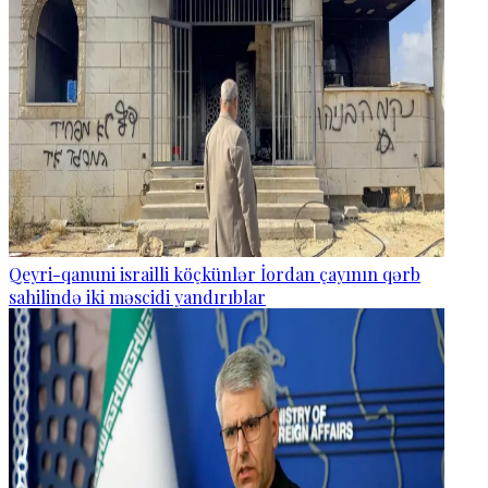
Qeyri-qanuni israilli köçkünlər İordan çayının qərb
sahilində iki məscidi yandırıblar