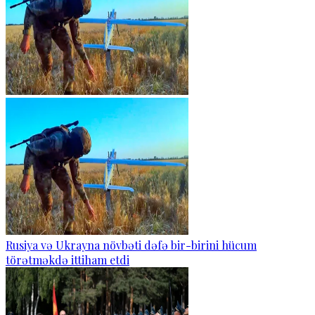
Rusiya və Ukrayna növbəti dəfə bir-birini hücum
törətməkdə ittiham etdi