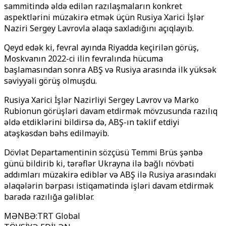
sammitində əldə edilən razılaşmaların konkret
aspektlərini müzakirə etmək üçün Rusiya Xarici İşlər
Naziri Sergey Lavrovla əlaqə saxladığını açıqlayıb.
Qeyd edək ki, fevral ayında Riyadda keçirilən görüş,
Moskvanın 2022-ci ilin fevralında hücuma
başlamasından sonra ABŞ və Rusiya arasında ilk yüksək
səviyyəli görüş olmuşdu.
Rusiya Xarici İşlər Nazirliyi Sergey Lavrov və Marko
Rubionun görüşləri davam etdirmək mövzusunda razılıq
əldə etdiklərini bildirsə də, ABŞ-ın təklif etdiyi
atəşkəsdən bəhs edilməyib.
Dövlət Departamentinin sözçüsü Temmi Brüs şənbə
günü bildirib ki, tərəflər Ukrayna ilə bağlı növbəti
addımları müzakirə ediblər və ABŞ ilə Rusiya arasındakı
əlaqələrin bərpası istiqamətində işləri davam etdirmək
barədə razılığa gəliblər.
MƏNBƏ
:
TRT Global