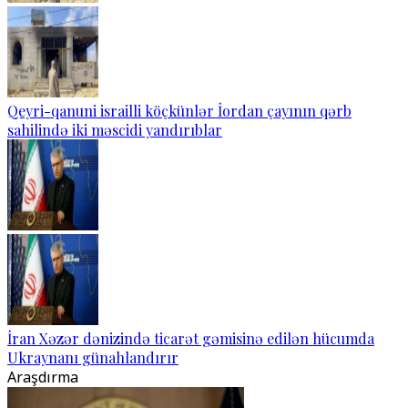
Qeyri-qanuni israilli köçkünlər İordan çayının qərb
sahilində iki məscidi yandırıblar
İran Xəzər dənizində ticarət gəmisinə edilən hücumda
Ukraynanı günahlandırır
Araşdırma