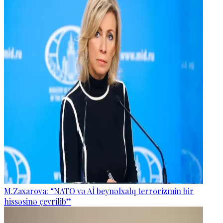
M.Zaxarova: “NATO və Aİ beynəlxalq terrorizmin bir
hissəsinə çevrilib”