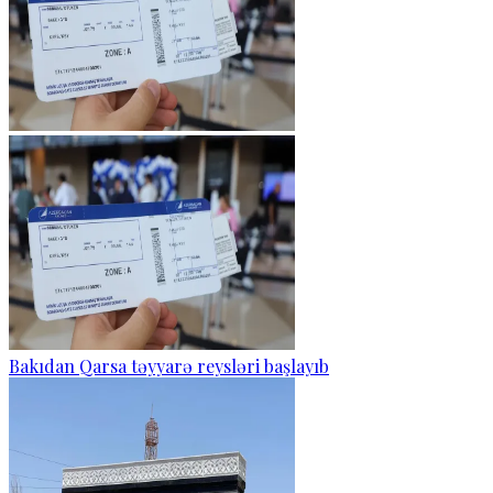
Bakıdan Qarsa təyyarə reysləri başlayıb