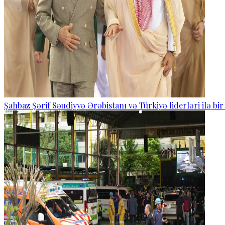
Şahbaz Şərif Səudiyyə Ərəbistanı və Türkiyə liderləri ilə bi