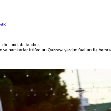
LƏR
ı ümumi tətil təhdidi
n və həmkarlar ittifaqları Qəzzaya yardım fəalları ilə həmrə