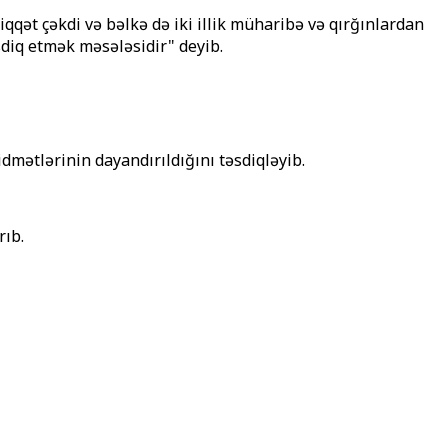
ət çəkdi və bəlkə də iki illik müharibə və qırğınlardan
sdiq etmək məsələsidir" deyib.
dmətlərinin dayandırıldığını təsdiqləyib.
rıb.