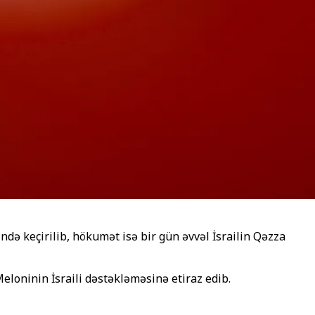
də keçirilib, hökumət isə bir gün əvvəl İsrailin Qəzza
loninin İsraili dəstəkləməsinə etiraz edib.