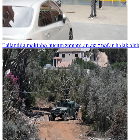
Tailandda məktəbə hücum zamanı ən azı 7 nəfər həlak olub