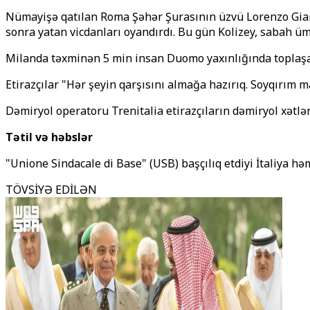
Nümayişə qatılan Roma Şəhər Şurasının üzvü Lorenzo Giard
sonra yatan vicdanları oyandırdı. Bu gün Kolizey, sabah üm
Milanda təxminən 5 min insan Duomo yaxınlığında toplaşar
Etirazçılar "Hər şeyin qarşısını almağa hazırıq. Soyqırım m
Dəmiryol operatoru Trenitalia etirazçıların dəmiryol xətlə
Tətil və həbslər
"Unione Sindacale di Base" (USB) başçılıq etdiyi İtaliya hə
TÖVSİYƏ EDİLƏN