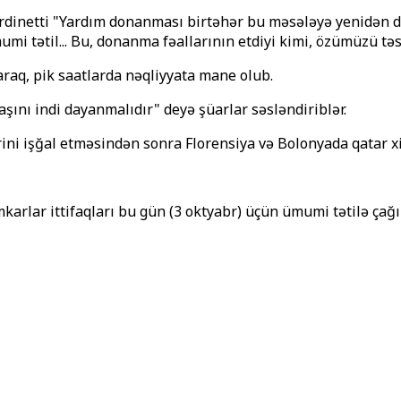
inetti "Yardım donanması birtəhər bu məsələyə yenidən diqq
umi tətil... Bu, donanma fəallarının etdiyi kimi, özümüzü tə
aq, pik saatlarda nəqliyyata mane olub.
aşını indi dayanmalıdır" deyə şüarlar səsləndiriblər.
rini işğal etməsindən sonra Florensiya və Bolonyada qatar xi
mkarlar ittifaqları bu gün (3 oktyabr) üçün ümumi tətilə çağı