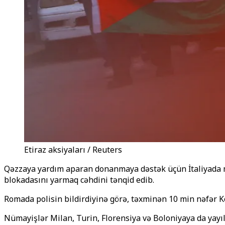
Etiraz aksiyaları / Reuters
Qəzzaya yardım aparan donanmaya dəstək üçün İtaliyada minl
blokadasını yarmaq cəhdini tənqid edib.
Romada polisin bildirdiyinə görə, təxminən 10 min nəfər K
Nümayişlər Milan, Turin, Florensiya və Boloniyaya da yayıl