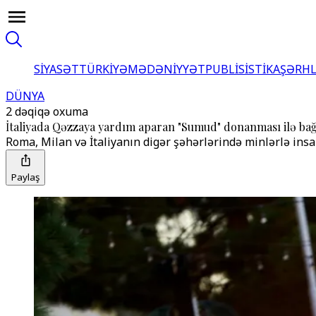
SİYASƏT
TÜRKİYƏ
MƏDƏNİYYƏT
PUBLİSİSTİKA
ŞƏRH
DÜNYA
2 dəqiqə oxuma
İtaliyada Qəzzaya yardım aparan "Sumud" donanması ilə bağl
Roma, Milan və İtaliyanın digər şəhərlərində minlərlə insa
Paylaş