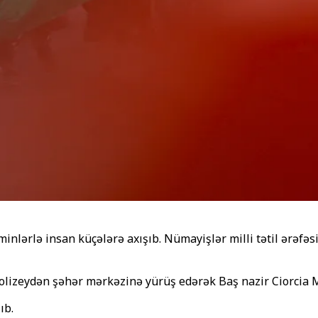
ərlə insan küçələrə axışıb. Nümayişlər milli tətil ərəfəsin
olizeydən şəhər mərkəzinə yürüş edərək Baş nazir Ciorcia Me
ıb.