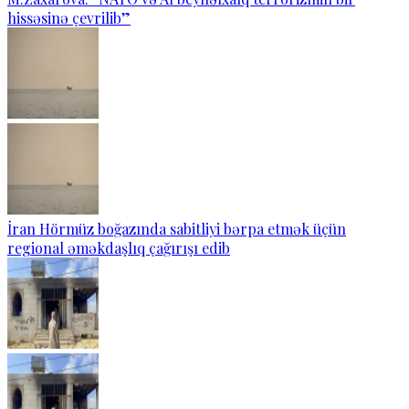
hissəsinə çevrilib”
İran Hörmüz boğazında sabitliyi bərpa etmək üçün
regional əməkdaşlıq çağırışı edib