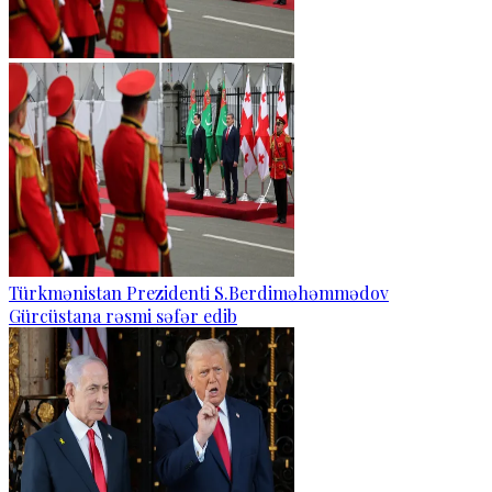
Türkmənistan Prezidenti S.Berdiməhəmmədov
Gürcüstana rəsmi səfər edib