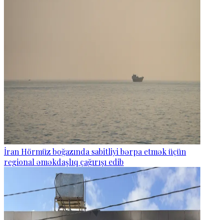
İran Hörmüz boğazında sabitliyi bərpa etmək üçün
regional əməkdaşlıq çağırışı edib