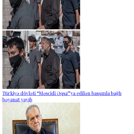
Türkiyə dövləti “Məscidi Əqsa”ya edilən basqınla bağlı
bəyanat yayıb