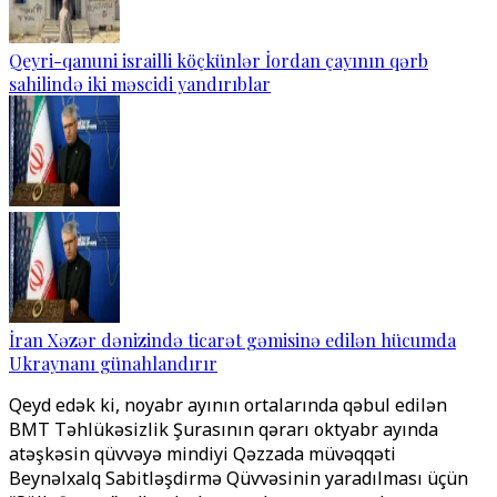
Qeyri-qanuni israilli köçkünlər İordan çayının qərb
sahilində iki məscidi yandırıblar
İran Xəzər dənizində ticarət gəmisinə edilən hücumda
Ukraynanı günahlandırır
Qeyd edək ki, noyabr ayının ortalarında qəbul edilən
BMT Təhlükəsizlik Şurasının qərarı oktyabr ayında
atəşkəsin qüvvəyə mindiyi Qəzzada müvəqqəti
Beynəlxalq Sabitləşdirmə Qüvvəsi
nin yaradılması üçün