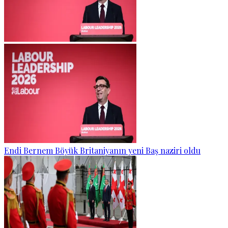
Endi Bernem Böyük Britaniyanın yeni Baş naziri oldu