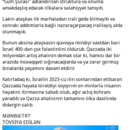
“Sülh Şurası” adlandırılan struktura və onunla
əməkdaşlıq edəcək ölkələrə səlahiyyət tanıyıb.
Lakin atəşkəs ilk mərhələdən irəli gedə bilməyib və
sonrakı addımlarla bağlı nəzərəçarpacaq irəliləyiş əldə
olunmayıb.
Bunun aksinə atəşkəsin qüvvəyə mindiyi vaxtdan bəri
İsrail 400-dən çox fələstinlini öldürüb. Qəzzada iki
milyondan artıq əhalinin demək olar ki, hamısı dar bir
ərazidə müvəqqəti sığınacaqlarda və ya zərər görmüş
binalarda yaşamını davam etdirir.
Xatırladaq ki, İsrailin 2023-cü ilin sonlarından etibarən
Qəzzada həyata törətdiyi soyqırım on minlərlə insanın
həyatını itirməsinə səbəb olub, ağır aclıq böhranı
yaradıb və Qəzza əhalisinin tamamını ölkə daxilində
didərgin salıb.
MƏNBƏ
:
TRT
TÖVSİYƏ EDİLƏN