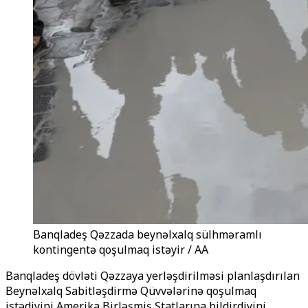
Banqladeş Qəzzada beynəlxalq sülhməramlı
kontingentə qoşulmaq istəyir / AA
Banqladeş dövləti Qəzzaya yerləşdirilməsi planlaşdırılan
Beynəlxalq Sabitləşdirmə Qüvvələrinə qoşulmaq
istədiyini
Amerika Birləşmiş Ştatları
na bildirdiyini