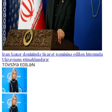
İran Xəzər dənizində ticarət gəmisinə edilən hücumda
Ukraynanı günahlandırır
TÖVSİYƏ EDİLƏN