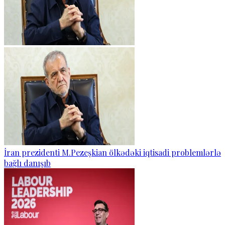
İran prezidenti M.Pezeşkian ölkədəki iqtisadi problemlərlə
bağlı danışıb