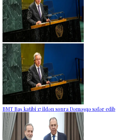
BMT Baş katibi 17 ildən sonra Dəməşqə səfər edib