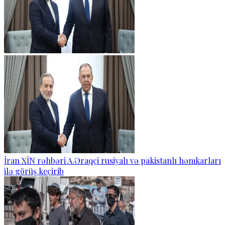
İran XİN rəhbəri A.Əraqçi rusiyalı və pakistanlı həmkarları
ilə görüş keçirib