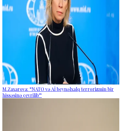
M.Zaxarova: “NATO və Aİ beynəlxalq terrorizmin bir
hissəsinə çevrilib”