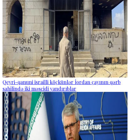
Qeyri-qanuni israilli köçkünlər İordan çayının qərb
sahilində iki məscidi yandırıblar