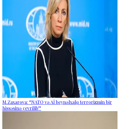
M.Zaxarova: “NATO və Aİ beynəlxalq terrorizmin bir
hissəsinə çevrilib”