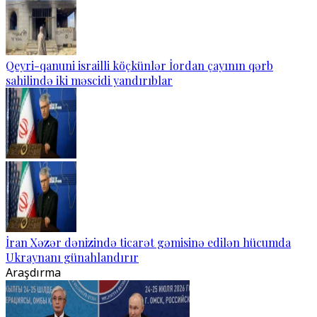
Qeyri-qanuni israilli köçkünlər İordan çayının qərb
sahilində iki məscidi yandırıblar
İran Xəzər dənizində ticarət gəmisinə edilən hücumda
Ukraynanı günahlandırır
Araşdırma