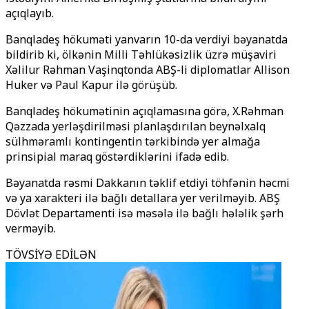
açıqlayıb.
Banqladeş hökuməti yanvarın 10-da verdiyi bəyanatda
bildirib ki, ölkənin Milli Təhlükəsizlik üzrə müşaviri
Xəlilur Rəhman
Vaşinqtonda ABŞ-li diplomatlar
Allison
Huker
və
Paul Kapur
ilə görüşüb.
Banqladeş hökumətinin açıqlamasına görə, X.Rəhman
Qəzzada yerləşdirilməsi planlaşdırılan beynəlxalq
sülhməramlı kontingentin tərkibində yer almağa
prinsipial maraq göstərdiklərini ifadə edib.
Bəyanatda rəsmi Dakkanın təklif etdiyi töhfənin həcmi
və ya xarakteri ilə bağlı detallara yer verilməyib.
ABŞ
Dövlət Departamenti
isə məsələ ilə bağlı hələlik şərh
verməyib.
TÖVSİYƏ EDİLƏN