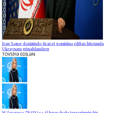
İran Xəzər dənizində ticarət gəmisinə edilən hücumda
Ukraynanı günahlandırır
TÖVSİYƏ EDİLƏN
M.Zaxarova: “NATO və Aİ beynəlxalq terrorizmin bir