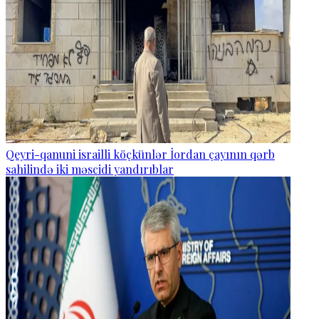
Qeyri-qanuni israilli köçkünlər İordan çayının qərb
sahilində iki məscidi yandırıblar