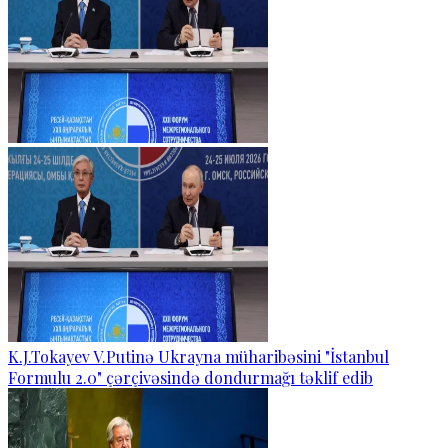
K.J.Tokayev V.Putinə Ukrayna müharibəsini "İstanbul
Formulu 2.0" çərçivəsində dondurmağı təklif edib