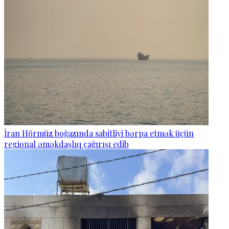
İran Hörmüz boğazında sabitliyi bərpa etmək üçün
regional əməkdaşlıq çağırışı edib