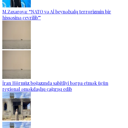
M.Zaxarova: “NATO və Aİ beynəlxalq terrorizmin bir
hissəsinə çevrilib”
İran Hörmüz boğazında sabitliyi bərpa etmək üçün
regional əməkdaşlıq çağırışı edib