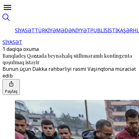
SİYASƏT
TÜRKİYƏ
MƏDƏNİYYƏT
PUBLİSİSTİKA
ŞƏRH
SİYASƏT
1 dəqiqə oxuma
Banqladeş Qəzzada beynəlxalq sülhməramlı kontingentə
qoşulmaq istəyir
Bunun üçün Dakka rəhbərliyi rəsmi Vaşinqtona müraciət
edib
Paylaş