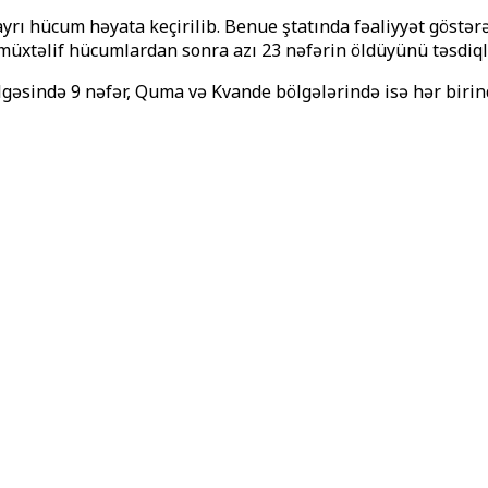
rı hücum həyata keçirilib. Benue ştatında fəaliyyət göstər
müxtəlif hücumlardan sonra azı 23 nəfərin öldüyünü təsdiql
sində 9 nəfər, Quma və Kvande bölgələrində isə hər birində