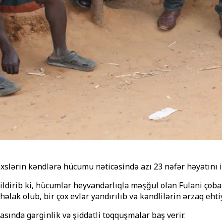
slərin kəndlərə hücumu nəticəsində azı 23 nəfər həyatını it
dirib ki, hücumlar heyvandarlıqla məşğul olan Fulani çobanl
ak olub, bir çox evlər yandırılıb və kəndlilərin ərzaq ehtiya
asında gərginlik və şiddətli toqquşmalar baş verir.