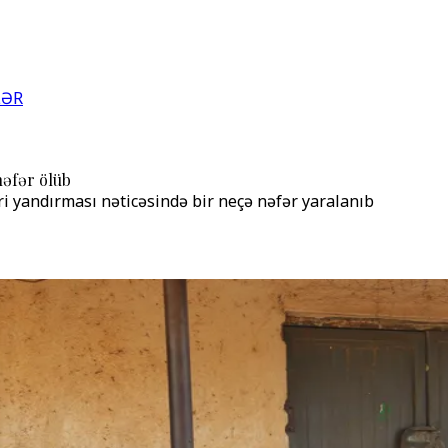
LƏR
nəfər ölüb
ri yandırması nəticəsində bir neçə nəfər yaralanıb