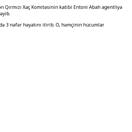
ən Qırmızı Xaç Komitəsinin katibi Entoni Abah agentliyə
əyib.
 3 nəfər həyatını itirib. O, həmçinin hücumlar