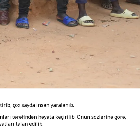
irib, çox sayda insan yaralanıb.
arı tərəfindən həyata keçirilib. Onun sözlərinə görə,
tları talan edilib.