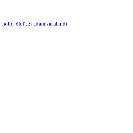
14 nəfər öldü, 27 adam yaralandı