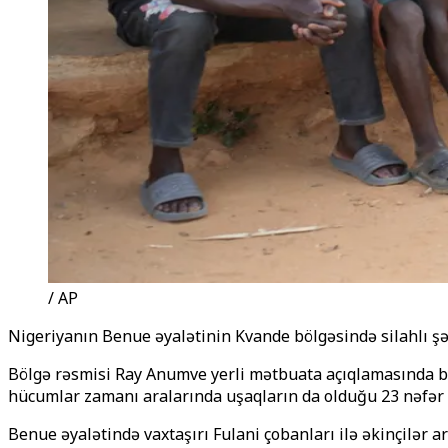
/ AP
Nigeriyanın Benue əyalətinin Kvande bölgəsində silahlı şəx
Bölgə rəsmisi Ray Anumve yerli mətbuata açıqlamasında bil
hücumlar zamanı aralarında uşaqların da olduğu 23 nəfər həl
Benue əyalətində vaxtaşırı Fulani çobanları ilə əkinçilər ar