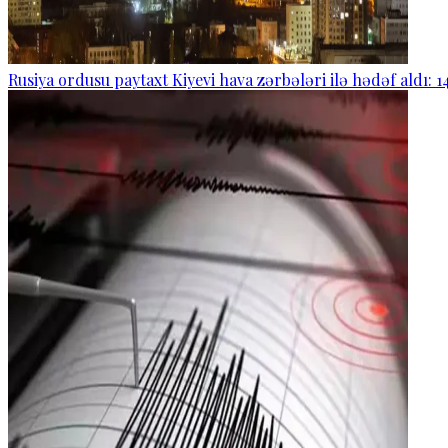
Rusiya ordusu paytaxt Kiyevi hava zərbələri ilə hədəf aldı: 