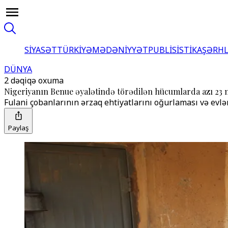
SİYASƏT
TÜRKİYƏ
MƏDƏNİYYƏT
PUBLİSİSTİKA
ŞƏRH
DÜNYA
2 dəqiqə oxuma
Nigeriyanın Benue əyalətində törədilən hücumlarda azı 23 
Fulani çobanlarının ərzaq ehtiyatlarını oğurlaması və evlə
Paylaş