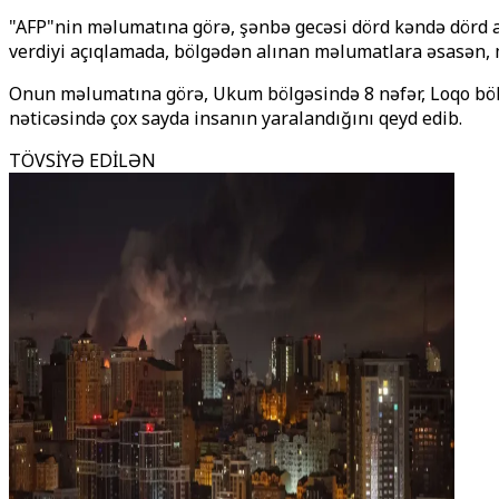
"AFP"nin məlumatına görə, şənbə gecəsi dörd kəndə dörd ay
verdiyi açıqlamada, bölgədən alınan məlumatlara əsasən, 
Onun məlumatına görə, Ukum bölgəsində 8 nəfər, Loqo bölgə
nəticəsində çox sayda insanın yaralandığını qeyd edib.
TÖVSİYƏ EDİLƏN