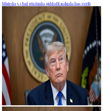
Misirdə 5,3 bal gücündə şiddətli zəlzələ baş verib