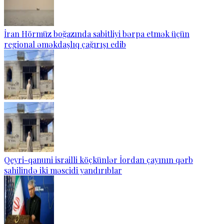
İran Hörmüz boğazında sabitliyi bərpa etmək üçün
regional əməkdaşlıq çağırışı edib
Qeyri-qanuni israilli köçkünlər İordan çayının qərb
sahilində iki məscidi yandırıblar