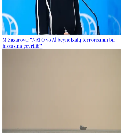
M.Zaxarova: “NATO və Aİ beynəlxalq terrorizmin bir
hissəsinə çevrilib”