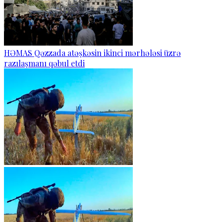
HƏMAS Qəzzada atəşkəsin ikinci mərhələsi üzrə
razılaşmanı qəbul etdi