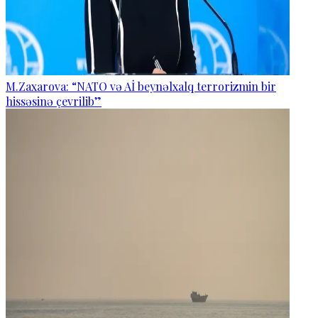
M.Zaxarova: “NATO və Aİ beynəlxalq terrorizmin bir
hissəsinə çevrilib”