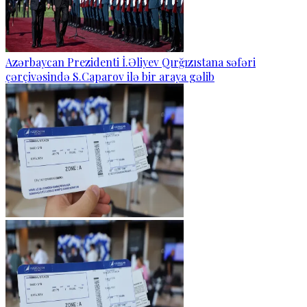
Azərbaycan Prezidenti İ.Əliyev Qırğızıstana səfəri
çərçivəsində S.Caparov ilə bir araya gəlib