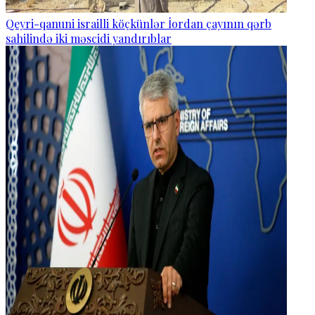
Qeyri-qanuni israilli köçkünlər İordan çayının qərb
sahilində iki məscidi yandırıblar