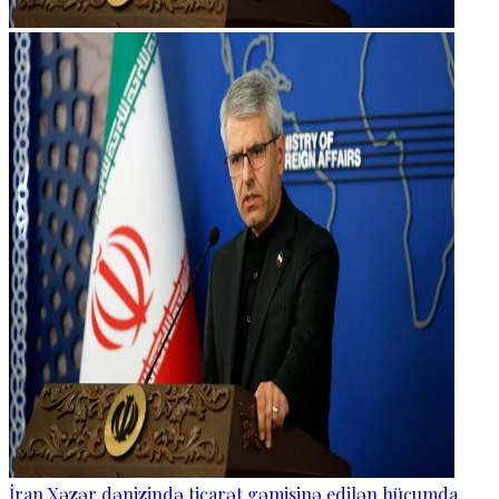
İran Xəzər dənizində ticarət gəmisinə edilən hücumda