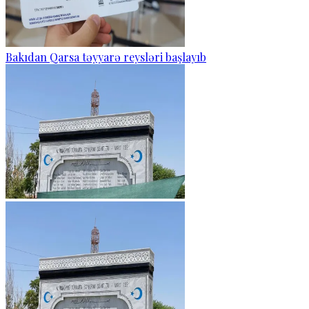
Bakıdan Qarsa təyyarə reysləri başlayıb