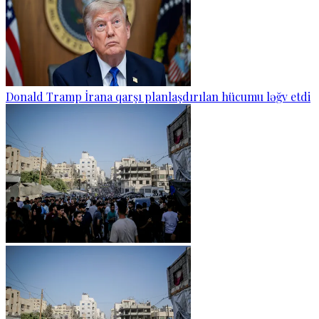
Donald Tramp İrana qarşı planlaşdırılan hücumu ləğv etdi