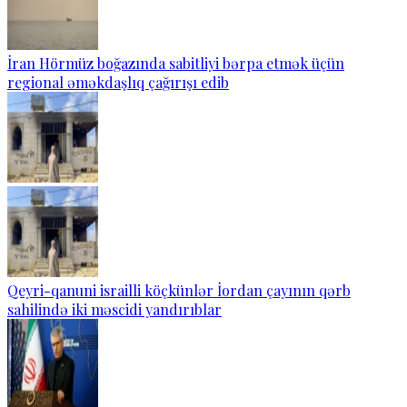
İran Hörmüz boğazında sabitliyi bərpa etmək üçün
regional əməkdaşlıq çağırışı edib
Qeyri-qanuni israilli köçkünlər İordan çayının qərb
sahilində iki məscidi yandırıblar