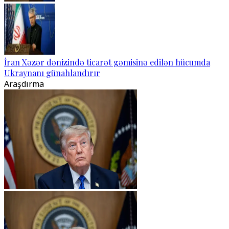
İran Xəzər dənizində ticarət gəmisinə edilən hücumda
Ukraynanı günahlandırır
Araşdırma