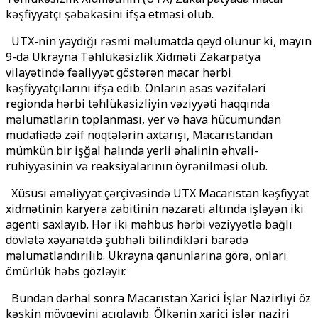
kəşfiyyatçı şəbəkəsini ifşa etməsi olub.
UTX-nin yaydığı rəsmi məlumatda qeyd olunur ki, mayın
9-da Ukrayna Təhlükəsizlik Xidməti Zakarpatya
vilayətində fəaliyyət göstərən macar hərbi
kəşfiyyatçılarını ifşa edib. Onların əsas vəzifələri
regionda hərbi təhlükəsizliyin vəziyyəti haqqında
məlumatların toplanması, yer və hava hücumundan
müdafiədə zəif nöqtələrin axtarışı, Macarıstandan
mümkün bir işğal halında yerli əhalinin əhvali-
ruhiyyəsinin və reaksiyalarının öyrənilməsi olub.
Xüsusi əməliyyat çərçivəsində UTX Macarıstan kəşfiyyat
xidmətinin karyera zabitinin nəzarəti altında işləyən iki
agenti saxlayıb. Hər iki məhbus hərbi vəziyyətlə bağlı
dövlətə xəyanətdə şübhəli bilindikləri barədə
məlumatlandırılıb. Ukrayna qanunlarına görə, onları
ömürlük həbs gözləyir.
Bundan dərhal sonra Macarıstan Xarici İşlər Nazirliyi öz
kəskin mövqeyini açıqlayıb. Ölkənin xarici işlər naziri