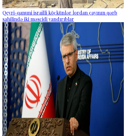
Qeyri-qanuni israilli köçkünlər İordan çayının qərb
sahilində iki məscidi yandırıblar