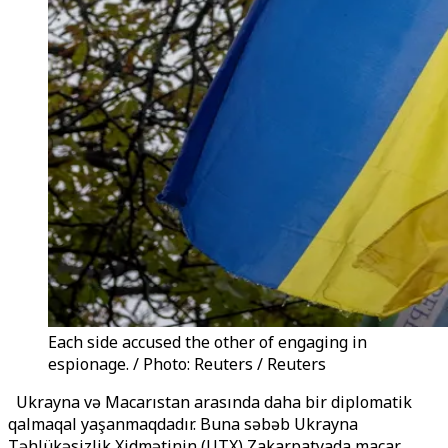
Each side accused the other of engaging in
espionage. / Photo: Reuters / Reuters
Ukrayna və Macarıstan arasında daha bir diplomatik
qalmaqal yaşanmaqdadır. Buna səbəb Ukrayna
Təhlükəsizlik Xidmətinin (UTX) Zakarpatyada macar