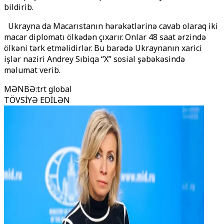
bildirib.
Ukrayna da Macarıstanın hərəkətlərinə cavab olaraq iki
macar diplomatı ölkədən çıxarır. Onlar 48 saat ərzində
ölkəni tərk etməlidirlər. Bu barədə Ukraynanın xarici
işlər naziri Andrey Sıbiqa “X” sosial şəbəkəsində
məlumat verib.
MƏNBƏ
:
trt global
TÖVSİYƏ EDİLƏN