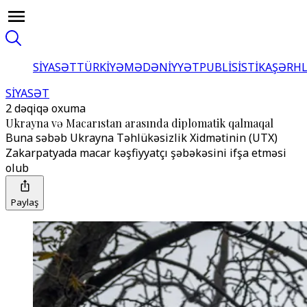
SİYASƏT
TÜRKİYƏ
MƏDƏNİYYƏT
PUBLİSİSTİKA
ŞƏRH
SİYASƏT
2 dəqiqə oxuma
Ukrayna və Macarıstan arasında diplomatik qalmaqal
Buna səbəb Ukrayna Təhlükəsizlik Xidmətinin (UTX)
Zakarpatyada macar kəşfiyyatçı şəbəkəsini ifşa etməsi
olub
Paylaş