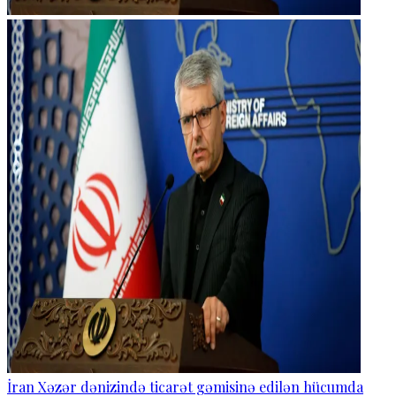
İran Xəzər dənizində ticarət gəmisinə edilən hücumda