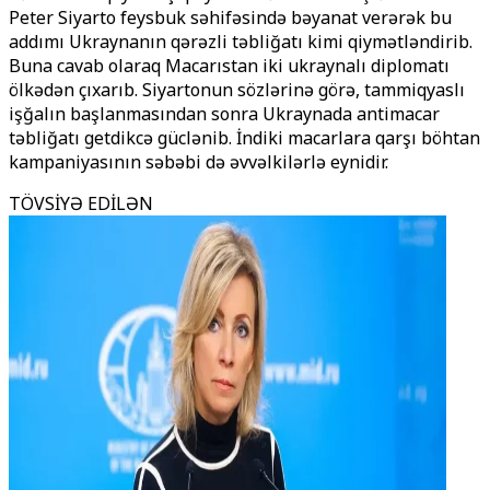
Peter Siyarto feysbuk səhifəsində bəyanat verərək bu
addımı Ukraynanın qərəzli təbliğatı kimi qiymətləndirib.
Buna cavab olaraq Macarıstan iki ukraynalı diplomatı
ölkədən çıxarıb. Siyartonun sözlərinə görə, tammiqyaslı
işğalın başlanmasından sonra Ukraynada antimacar
təbliğatı getdikcə güclənib. İndiki macarlara qarşı böhtan
kampaniyasının səbəbi də əvvəlkilərlə eynidir.
TÖVSİYƏ EDİLƏN