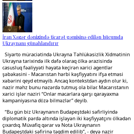
İran Xəzər dənizində ticarət gəmisinə edilən hücumda
Ukraynanı günahlandırır
Siyarto müraciətində Ukrayna Təhlükəsizlik Xidmətinin
Ukrayna tarixində ilk dəfə olaraq ölkə ərazisində
casusluq fəaliyyəti həyata keçirən xarici agentlər
şəbəkəsini - Macarıstan hərbi kəşfiyyatını ifşa etməsi
xəbərini qeyd etməyib. Ancaq kontekstdən aydın olur ki,
nazir məhz bunu nəzərdə tutmuş ola bilər. Macarıstanın
xarici işlər naziri “Onlar macarlara qarşı qarayaxma
kampaniyasına dözə bilməzlər” deyib.
“Bu gün biz Ukraynanın Budapeştdəki səfirliyində
diplomatik pərdə altında işləyən iki kəşfiyyatçını ölkədən
çıxardıq. Müvafiq qərar və Nota Ukraynanın
Budapeştdəki səfirinə təqdim edilib”, - deyə nazir