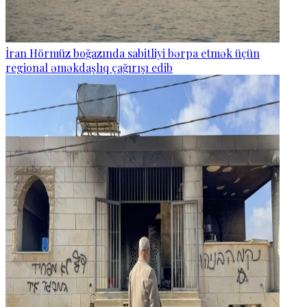
İran Hörmüz boğazında sabitliyi bərpa etmək üçün
regional əməkdaşlıq çağırışı edib