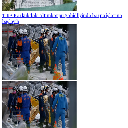
TİKA Kərkükdəki Altunkörpü Şəhidliyində bərpa işlərinə
başlayıb