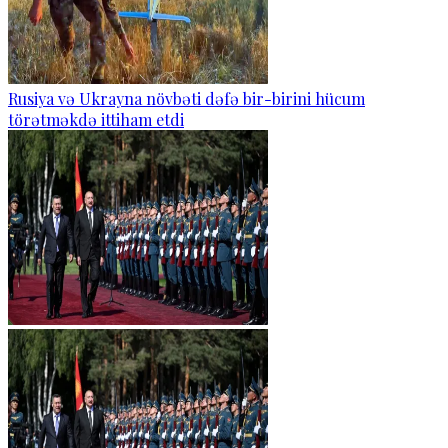
Rusiya və Ukrayna növbəti dəfə bir-birini hücum
törətməkdə ittiham etdi