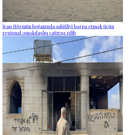
İran Hörmüz boğazında sabitliyi bərpa etmək üçün
regional əməkdaşlıq çağırışı edib