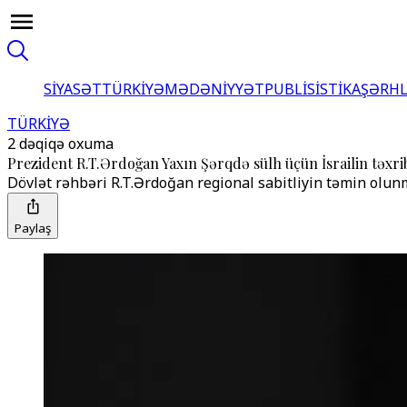
SİYASƏT
TÜRKİYƏ
MƏDƏNİYYƏT
PUBLİSİSTİKA
ŞƏRH
TÜRKİYƏ
2 dəqiqə oxuma
Prezident R.T.Ərdoğan Yaxın Şərqdə sülh üçün İsrailin təxri
Dövlət rəhbəri R.T.Ərdoğan regional sabitliyin təmin olunma
Paylaş