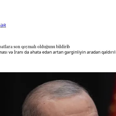
LƏR
batlara son qoymalı olduğunu bildirib
sı və İranı da əhatə edən artan gərginliyin aradan qaldırılm