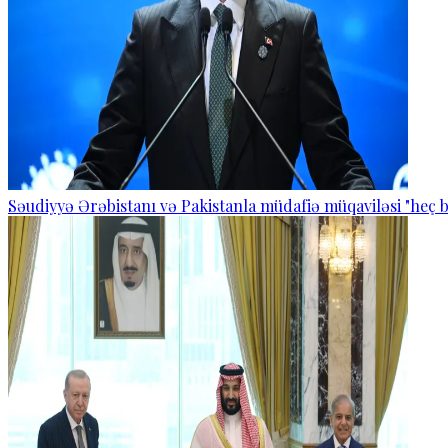
Səudiyyə Ərəbistanı və Pakistanla müdafiə müqaviləsi "heç b