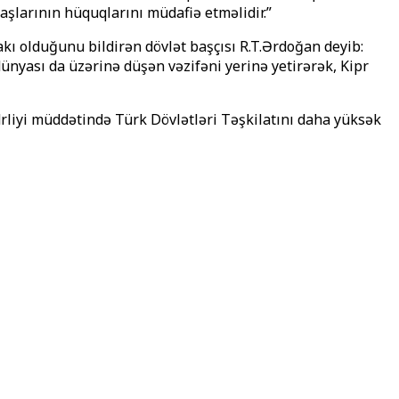
aşlarının hüquqlarını müdafiə etməlidir.”
ı olduğunu bildirən dövlət başçısı R.T.Ərdoğan deyib:
ünyası da üzərinə düşən vəzifəni yerinə yetirərək, Kipr
drliyi müddətində Türk Dövlətləri Təşkilatını daha yüksək