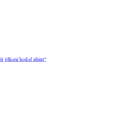
ir ölkəni hədəf almır"