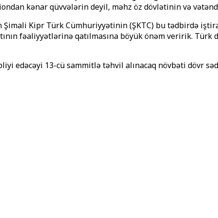
giondan kənar qüvvələrin deyil, məhz öz dövlətinin və vətənd
mali Kipr Türk Cümhuriyyətinin (ŞKTC) bu tədbirdə iştirak
ının fəaliyyətlərinə qatılmasına böyük önəm veririk. Türk d
liyi edəcəyi 13-cü sammitlə təhvil alınacaq növbəti dövr sə