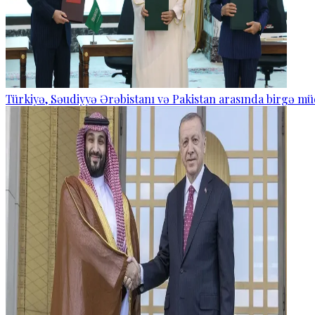
Türkiyə, Səudiyyə Ərəbistanı və Pakistan arasında birgə mü