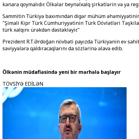
kənara qoymalıdır. Ölkələr beynəlxalq şirkətlərin və ya re
Sammitin Türkiyə baxımından digər mühüm əhəmiyyətinin Şi
"Şimali Kipr Türk Cümhuriyyətinin Türk Dövlətləri Təşkilat
türk xalqını ürəkdən dəstəkləyir."
Prezident R.T.Ərdoğan növbəti payızda Türkiyənin ev sahib
səviyyələrə qaldıracaqlarını da sözlərinə əlavə edib.
Ölkənin müdafiəsində yeni bir mərhələ başlayır
TÖVSİYƏ EDİLƏN