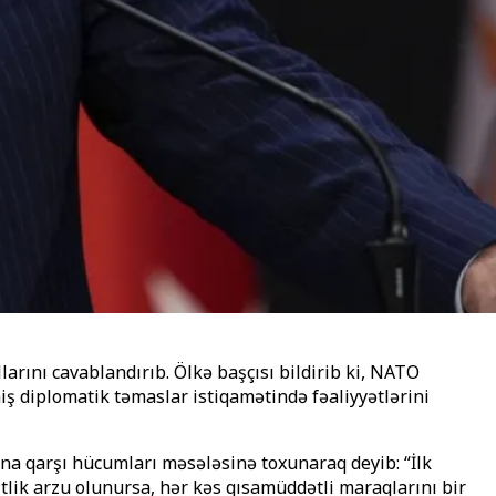
rını cavablandırıb. Ölkə başçısı bildirib ki, NATO
miş diplomatik təmaslar istiqamətində fəaliyyətlərini
ana qarşı hücumları məsələsinə toxunaraq deyib: “İlk
bitlik arzu olunursa, hər kəs qısamüddətli maraqlarını bir