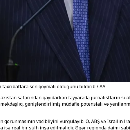
n təxribatlara son qoymalı olduğunu bildirib / AA
ıstan səfərindən qayıdarkən təyyarədə jurnalistlərin sualla
l əməkdaşlıq, genişləndirilmiş müdafiə potensialı və yenilən
 qorunmasının vacibliyini vurğulayıb. O, ABŞ və İsrailin İr
ra isə real bir sülh inşa edilməlidir. Əgər regionda daimi sa