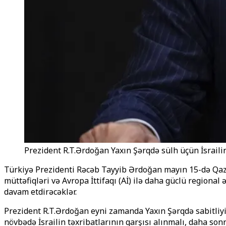
Prezident R.T.Ərdoğan Yaxın Şərqdə sülh üçün İsraili
Türkiyə Prezidenti Rəcəb Tayyib Ərdoğan mayın 15-də Qazax
müttəfiqləri və Avropa İttifaqı (Aİ) ilə daha güclü regiona
davam etdirəcəklər.
Prezident R.T.Ərdoğan eyni zamanda Yaxın Şərqdə sabitliyin
növbədə İsrailin təxribatlarının qarşısı alınmalı, daha son