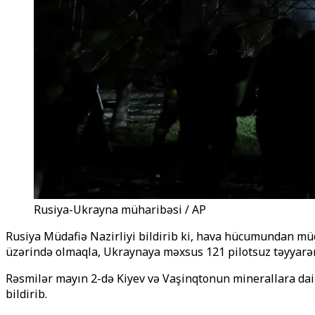
Rusiya-Ukrayna müharibəsi / AP
Rusiya Müdafiə Nazirliyi bildirib ki, hava hücumundan müd
üzərində olmaqla, Ukraynaya məxsus 121 pilotsuz təyyarə
Rəsmilər mayın 2-də Kiyev və Vaşinqtonun minerallara dai
bildirib.