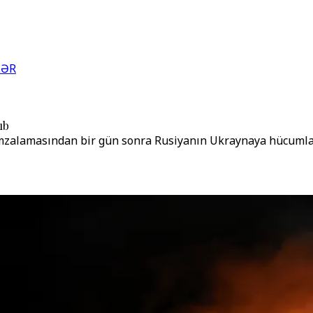
LƏR
ıb
 imzalamasından bir gün sonra Rusiyanın Ukraynaya hücumla