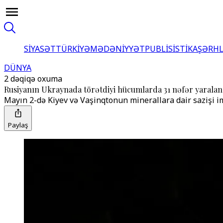
SİYASƏT
TÜRKİYƏ
MƏDƏNİYYƏT
PUBLİSİSTİKA
ŞƏRH
DÜNYA
2 dəqiqə oxuma
Rusiyanın Ukraynada törətdiyi hücumlarda 31 nəfər yaralan
Mayın 2-də Kiyev və Vaşinqtonun minerallara dair sazişi
Paylaş