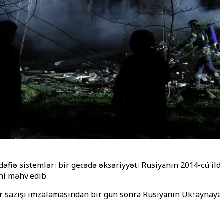
afiə sistemləri bir gecədə əksəriyyəti Rusiyanın 2014-cü il
ni məhv edib.
r sazişi imzalamasından bir gün sonra Rusiyanın Ukraynaya