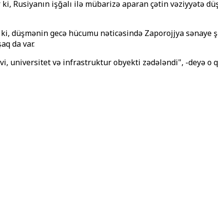
r ki, Rusiyanın işğalı ilə mübarizə aparan çətin vəziyyətə d
ki, düşmənin gecə hücumu nəticəsində Zaporojjya sənaye şəh
aq da var.
i, universitet və infrastruktur obyekti zədələndi", -deyə o q