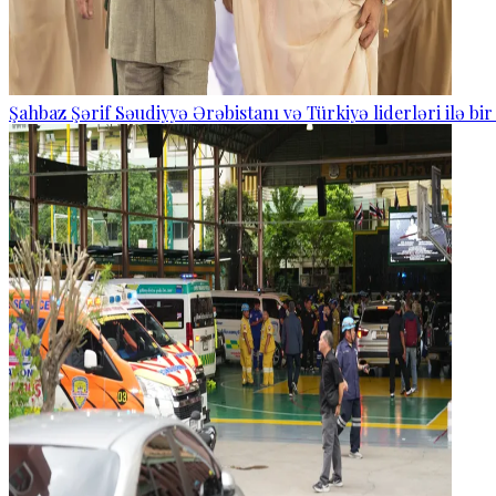
Şahbaz Şərif Səudiyyə Ərəbistanı və Türkiyə liderləri ilə bi