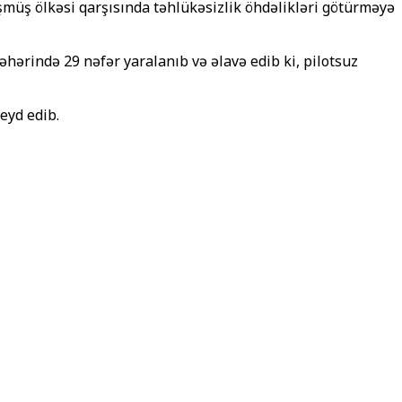
üşmüş ölkəsi qarşısında təhlükəsizlik öhdəlikləri götürməyə
ərində 29 nəfər yaralanıb və əlavə edib ki, pilotsuz
eyd edib.