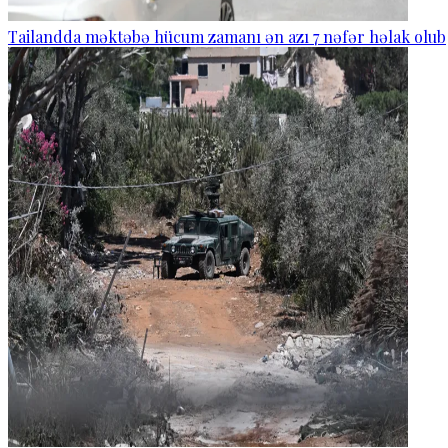
Tailandda məktəbə hücum zamanı ən azı 7 nəfər həlak olub