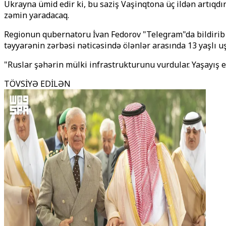
Ukrayna ümid edir ki, bu saziş Vaşinqtona üç ildən artıqdı
zəmin yaradacaq.
Regionun qubernatoru İvan Fedorov "Telegram"da bildirib 
təyyarənin zərbəsi nəticəsində ölənlər arasında 13 yaşlı uş
"Ruslar şəhərin mülki infrastrukturunu vurdular. Yaşayış ev
TÖVSİYƏ EDİLƏN