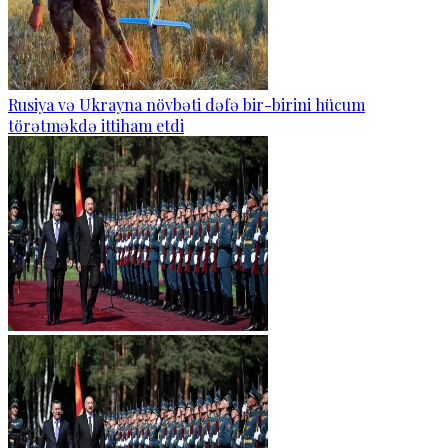
Rusiya və Ukrayna növbəti dəfə bir-birini hücum
törətməkdə ittiham etdi