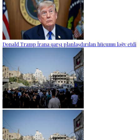
Donald Tramp İrana qarşı planlaşdırılan hücumu ləğv etdi