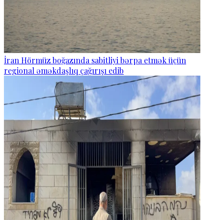
İran Hörmüz boğazında sabitliyi bərpa etmək üçün
regional əməkdaşlıq çağırışı edib