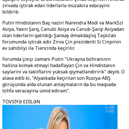
zirvədə iştirak edən liderlərlə müzakirə edəcəyini
bildirib.
Putin Hindistanın Baş naziri Narendra Modi və MərkSzi
Asiya, Yaxın Şərq, Cənubi Asiya və Cənub-Şərqi Asiyadan
olan liderlərin qatıldığı Şanxay Əməkdaşlıq Təşkilatı
forumunda iştirak edir. Zirvə Çin prezidenti Si Cinpinin
ev sahibliyi ilə Tiencində keçirilir.
Forumda çıxışı zamanı Putin "Ukrayna böhranının
həllinə kömək etməyi hədəfləyən Çin və Hindistanın
səylərini və təkliflərini yüksək qiymətləndiririk" deyib. O
əlavə edib ki, "Alyaskada keçirilən son Rusiya-ABŞ
görüşündə əldə olunan anlaşmaların da bu məqsədə
töhfə verəcəyinə ümid edirəm".
TÖVSİYƏ EDİLƏN