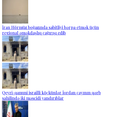
İran Hörmüz boğazında sabitliyi bərpa etmək üçün
regional əməkdaşlıq çağırışı edib
Qeyri-qanuni israilli köçkünlər İordan çayının qərb
sahilində iki məscidi yandırıblar