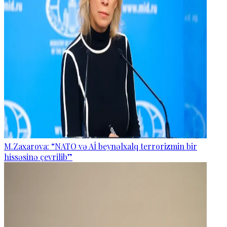
M.Zaxarova: “NATO və Aİ beynəlxalq terrorizmin bir
hissəsinə çevrilib”