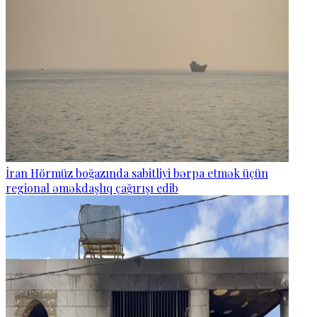
İran Hörmüz boğazında sabitliyi bərpa etmək üçün
regional əməkdaşlıq çağırışı edib