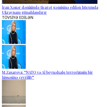
İran Xəzər dənizində ticarət gəmisinə edilən hücumda
Ukraynanı günahlandırır
TÖVSİYƏ EDİLƏN
M.Zaxarova: “NATO və Aİ beynəlxalq terrorizmin bir
hissəsinə çevrilib”