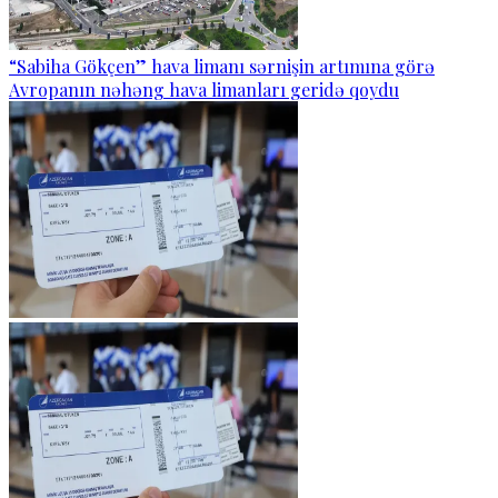
“Sabiha Gökçen” hava limanı sərnişin artımına görə
Avropanın nəhəng hava limanları geridə qoydu