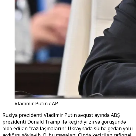
Vladimir Putin / AP
Rusiya prezidenti Vladimir Putin avqust ayında ABŞ
prezidenti Donald Tramp ilə keçirdiyi zirvə görüşündə
əldə edilən "razılaşmaların" Ukraynada sülhə gedən yolu
açdığını söyləyib. O, bu məsələni Çində keçirilən refional