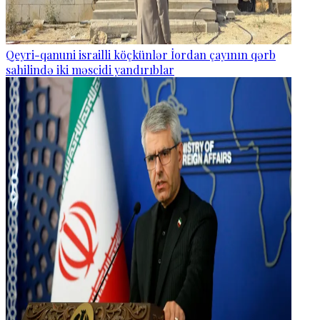
Qeyri-qanuni israilli köçkünlər İordan çayının qərb
sahilində iki məscidi yandırıblar