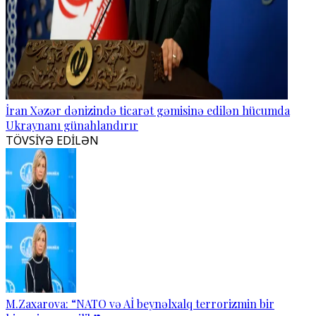
İran Xəzər dənizində ticarət gəmisinə edilən hücumda
Ukraynanı günahlandırır
TÖVSİYƏ EDİLƏN
M.Zaxarova: “NATO və Aİ beynəlxalq terrorizmin bir