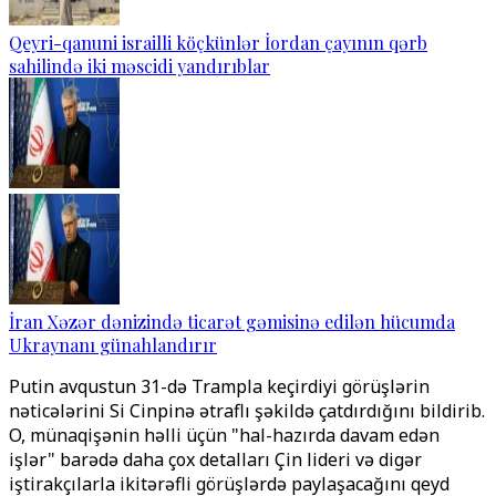
Qeyri-qanuni israilli köçkünlər İordan çayının qərb
sahilində iki məscidi yandırıblar
İran Xəzər dənizində ticarət gəmisinə edilən hücumda
Ukraynanı günahlandırır
Putin avqustun 31-də Trampla keçirdiyi görüşlərin
nəticələrini Si Cinpinə ətraflı şəkildə çatdırdığını bildirib.
O, münaqişənin həlli üçün "hal-hazırda davam edən
işlər" barədə daha çox detalları Çin lideri və digər
iştirakçılarla ikitərəfli görüşlərdə paylaşacağını qeyd