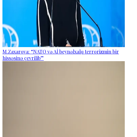
M.Zaxarova: “NATO və Aİ beynəlxalq terrorizmin bir
hissəsinə çevrilib”