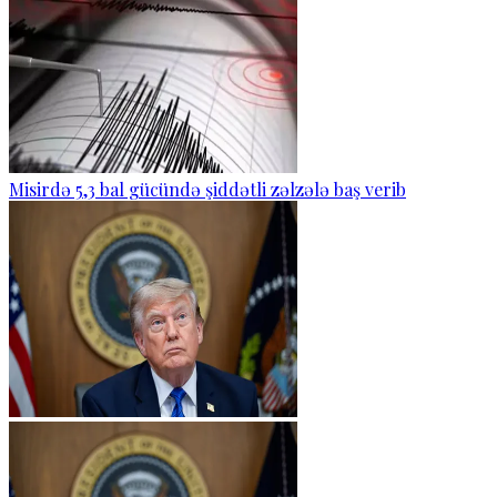
Misirdə 5,3 bal gücündə şiddətli zəlzələ baş verib