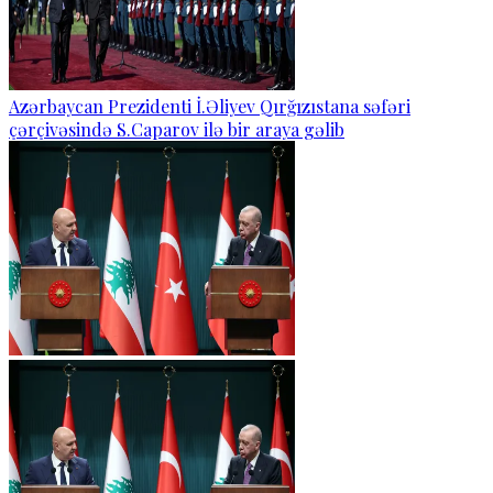
Azərbaycan Prezidenti İ.Əliyev Qırğızıstana səfəri
çərçivəsində S.Caparov ilə bir araya gəlib