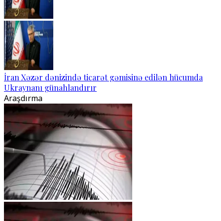
İran Xəzər dənizində ticarət gəmisinə edilən hücumda
Ukraynanı günahlandırır
Araşdırma