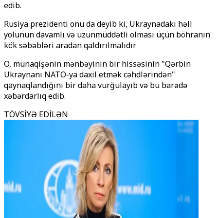
edib.
Rusiya prezidenti onu da deyib ki, Ukraynadakı həll
yolunun davamlı və uzunmüddətli olması üçün böhranın
kök səbəbləri aradan qaldırılmalıdır
O, münaqişənin mənbəyinin bir hissəsinin "Qərbin
Ukraynanı NATO-ya daxil etmək cəhdlərindən"
qaynaqlandığını bir daha vurğulayıb və bu barədə
xəbərdarlıq edib.
TÖVSİYƏ EDİLƏN