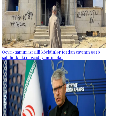
Qeyri-qanuni israilli köçkünlər İordan çayının qərb
sahilində iki məscidi yandırıblar