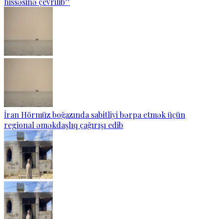
hissəsinə çevrilib”
İran Hörmüz boğazında sabitliyi bərpa etmək üçün
regional əməkdaşlıq çağırışı edib