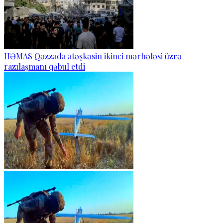
HƏMAS Qəzzada atəşkəsin ikinci mərhələsi üzrə
razılaşmanı qəbul etdi