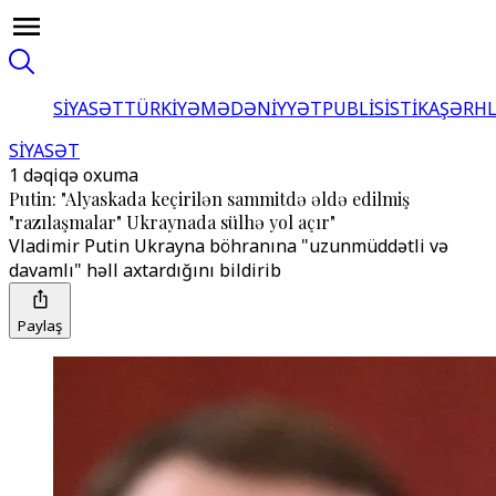
SİYASƏT
TÜRKİYƏ
MƏDƏNİYYƏT
PUBLİSİSTİKA
ŞƏRH
SİYASƏT
1 dəqiqə oxuma
Putin: "Alyaskada keçirilən sammitdə əldə edilmiş
"razılaşmalar" Ukraynada sülhə yol açır"
Vladimir Putin Ukrayna böhranına "uzunmüddətli və
davamlı" həll axtardığını bildirib
Paylaş