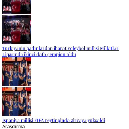
Türkiyənin qadınlardan ibarət voleybol millisi Millətlər
Liqasında ikinci dəfə çempion oldu
İspaniya millisi FIFA reytinqində zirvəyə yüksəldi
Araşdırma