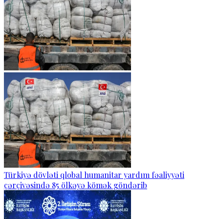
Türkiyə dövləti qlobal humanitar yardım fəaliyyəti
çərçivəsində 85 ölkəyə kömək göndərib