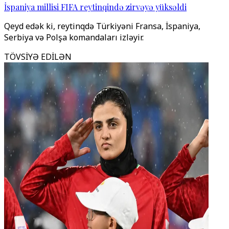
İspaniya millisi FIFA reytinqində zirvəyə yüksəldi
Qeyd edək ki, reytinqdə Türkiyəni Fransa, İspaniya,
Serbiya və Polşa komandaları izləyir.
TÖVSİYƏ EDİLƏN