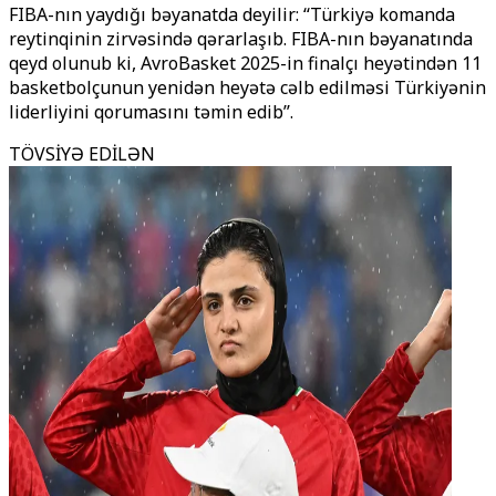
FIBA-nın yaydığı bəyanatda deyilir: ‘‘Türkiyə komanda
reytinqinin zirvəsində qərarlaşıb. FIBA-nın bəyanatında
qeyd olunub ki, AvroBasket 2025-in finalçı heyətindən 11
basketbolçunun yenidən heyətə cəlb edilməsi Türkiyənin
liderliyini qorumasını təmin edib’’.
TÖVSİYƏ EDİLƏN