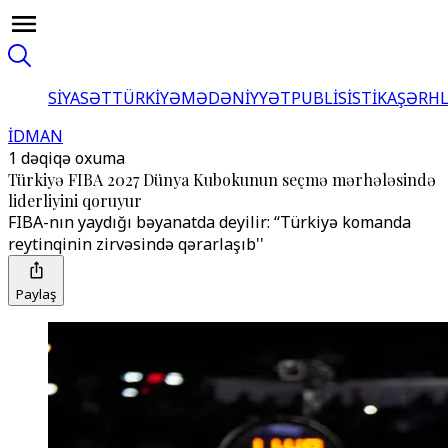
SİYASƏT
TÜRKİYƏ
MƏDƏNİYYƏT
PUBLİSİSTİKA
ŞƏRH
İDMAN
1 dəqiqə oxuma
Türkiyə FIBA 2027 Dünya Kubokunun seçmə mərhələsində
liderliyini qoruyur
FIBA-nın yaydığı bəyanatda deyilir: ‘‘Türkiyə komanda
reytinqinin zirvəsində qərarlaşıb''
Paylaş