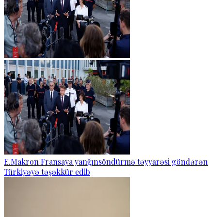
E.Makron Fransaya yanğınsöndürmə təyyarəsi göndərən
Türkiyəyə təşəkkür edib