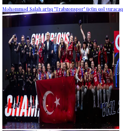
Məhəmməd Salah artıq "Trabzonspor" üçün qol vuracaq