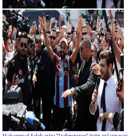
Məhəmməd Salah artıq "Trabzonspor" üçün qol vuracaq