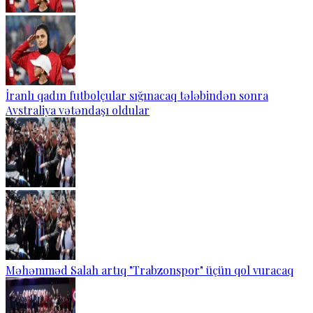
İranlı qadın futbolçular sığınacaq tələbindən sonra
Avstraliya vətəndaşı oldular
Məhəmməd Salah artıq "Trabzonspor" üçün qol vuracaq