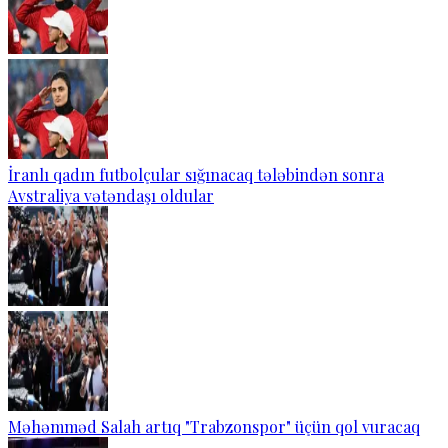
İranlı qadın futbolçular sığınacaq tələbindən sonra
Avstraliya vətəndaşı oldular
Məhəmməd Salah artıq "Trabzonspor" üçün qol vuracaq