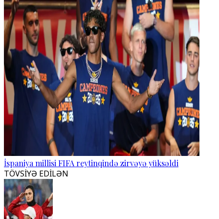
İspaniya millisi FIFA reytinqində zirvəyə yüksəldi
TÖVSİYƏ EDİLƏN