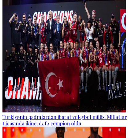
Türkiyənin qadınlardan ibarət voleybol millisi Millətlər
Liqasında ikinci dəfə çempion oldu