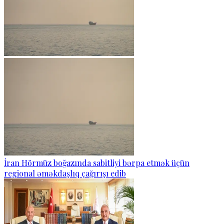
İran Hörmüz boğazında sabitliyi bərpa etmək üçün
regional əməkdaşlıq çağırışı edib