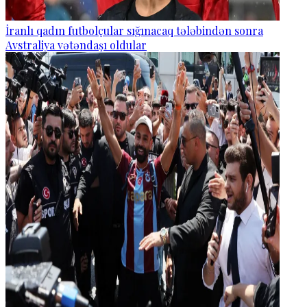
İranlı qadın futbolçular sığınacaq tələbindən sonra
Avstraliya vətəndaşı oldular