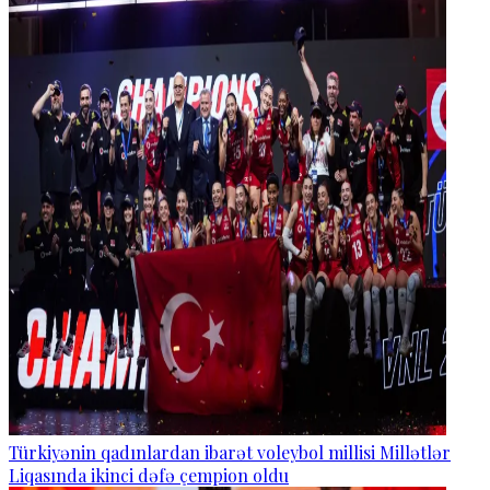
Türkiyənin qadınlardan ibarət voleybol millisi Millətlər
Liqasında ikinci dəfə çempion oldu