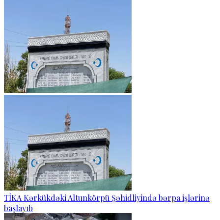
TİKA Kərkükdəki Altunkörpü Şəhidliyində bərpa işlərinə
başlayıb