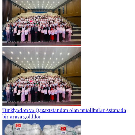
Türkiyədən və Qazaxıstandan olan müəllimlər Astanada
bir araya gəldilər