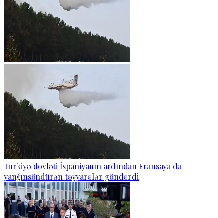
Türkiyə dövləti İspaniyanın ardından Fransaya da
yanğınsöndürən təyyarələr göndərdi