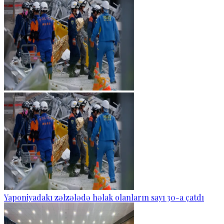
Yaponiyadakı zəlzələdə həlak olanların sayı 30-a çatdı