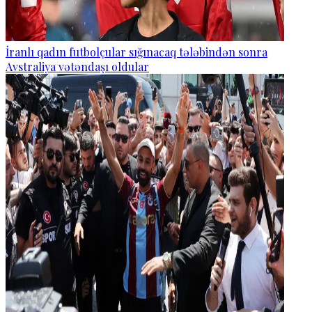
İranlı qadın futbolçular sığınacaq tələbindən sonra
Avstraliya vətəndaşı oldular