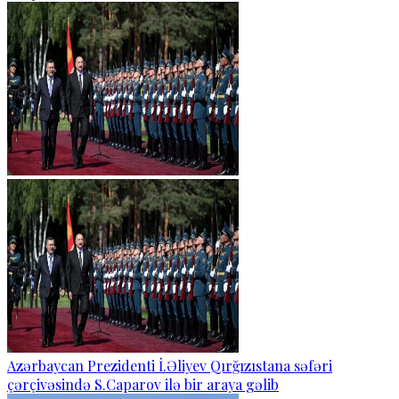
Azərbaycan Prezidenti İ.Əliyev Qırğızıstana səfəri
çərçivəsində S.Caparov ilə bir araya gəlib