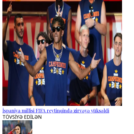
İspaniya millisi FIFA reytinqində zirvəyə yüksəldi
TÖVSİYƏ EDİLƏN