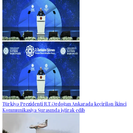
Türkiyə Prezidenti R.T.Ərdoğan Ankarada keçirilən İkinci
Kommunikasiya Şurasında iştirak edib