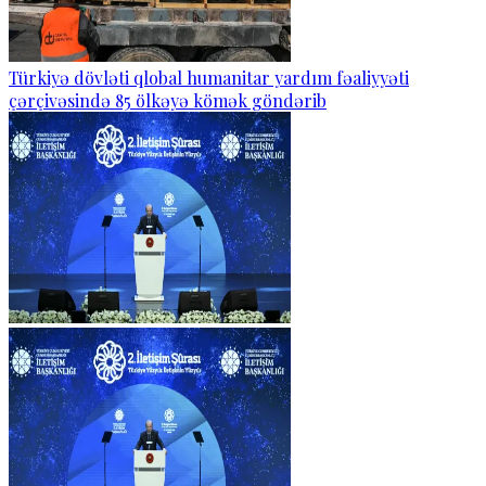
Türkiyə dövləti qlobal humanitar yardım fəaliyyəti
çərçivəsində 85 ölkəyə kömək göndərib