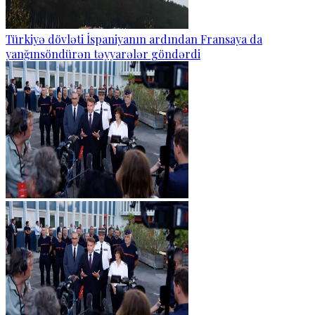
Türkiyə dövləti İspaniyanın ardından Fransaya da
yanğınsöndürən təyyarələr göndərdi