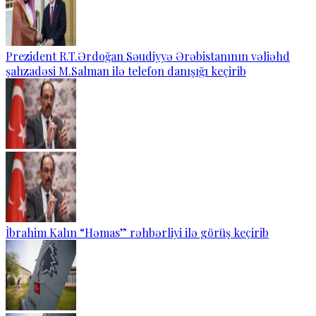
Prezident R.T.Ərdoğan Səudiyyə Ərəbistanının vəliəhd
şahzadəsi M.Salman ilə telefon danışığı keçirib
İbrahim Kalın “Həmas” rəhbərliyi ilə görüş keçirib