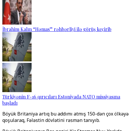
İbrahim Kalın “Həmas” rəhbərliyi ilə görüş keçirib
Türkiyənin F-16 qırıcıları Estoniyada NATO missiyasına
başladı
Böyük Britaniya artıq bu addımı atmış 150-dən çox ölkəyə
qoşularaq, Fələstin dövlətini rəsmən tanıyıb.