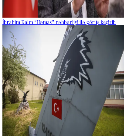
İbrahim Kalın “Həmas” rəhbərliyi ilə görüş keçirib