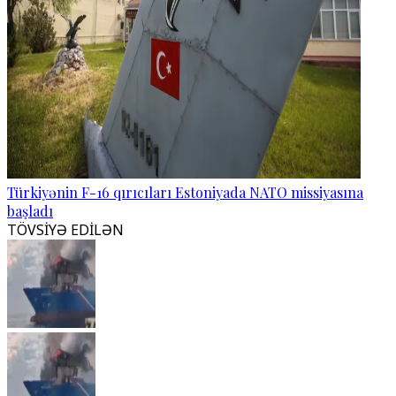
Türkiyənin F-16 qırıcıları Estoniyada NATO missiyasına
başladı
TÖVSİYƏ EDİLƏN