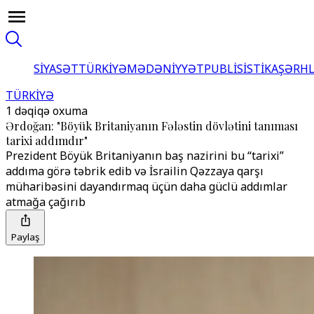
SİYASƏT
TÜRKİYƏ
MƏDƏNİYYƏT
PUBLİSİSTİKA
ŞƏRH
TÜRKİYƏ
1 dəqiqə oxuma
Ərdoğan: "Böyük Britaniyanın Fələstin dövlətini tanıması
tarixi addımdır"
Prezident Böyük Britaniyanın baş nazirini bu “tarixi”
addıma görə təbrik edib və İsrailin Qəzzaya qarşı
müharibəsini dayandırmaq üçün daha güclü addımlar
atmağa çağırıb
Paylaş