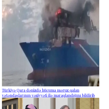
Türkiyə Qara dənizdə hücuma məruz qalan
vətəndaşlarının vəziyyəti ilə maraqlandığını bildirib