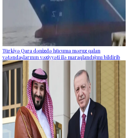
Türkiyə Qara dənizdə hücuma məruz qalan
vətəndaşlarının vəziyyəti ilə maraqlandığını bildirib