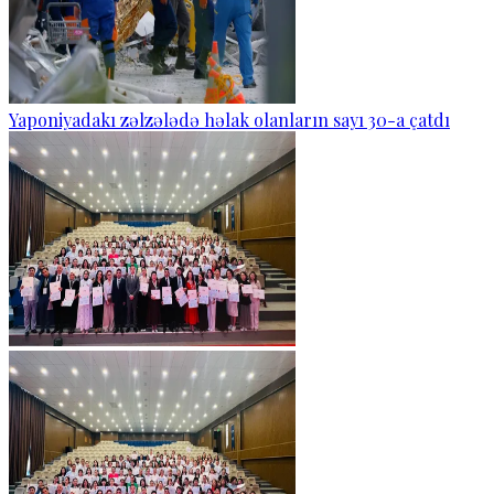
Yaponiyadakı zəlzələdə həlak olanların sayı 30-a çatdı