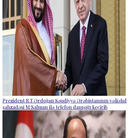
Prezident R.T.Ərdoğan Səudiyyə Ərəbistanının vəliəhd
şahzadəsi M.Salman ilə telefon danışığı keçirib