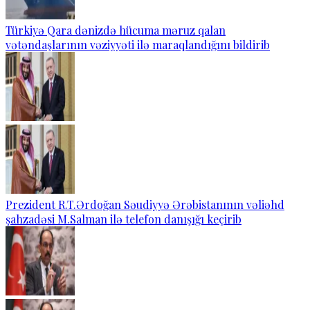
Türkiyə Qara dənizdə hücuma məruz qalan
vətəndaşlarının vəziyyəti ilə maraqlandığını bildirib
Prezident R.T.Ərdoğan Səudiyyə Ərəbistanının vəliəhd
şahzadəsi M.Salman ilə telefon danışığı keçirib