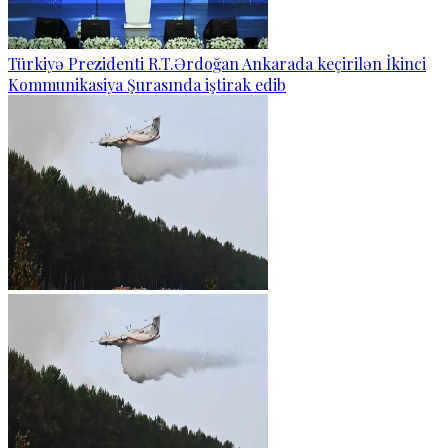
Türkiyə Prezidenti R.T.Ərdoğan Ankarada keçirilən İkinci
Kommunikasiya Şurasında iştirak edib