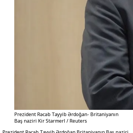
Prezident Rəcəb Tayyib Ərdoğan- Britaniyanın
Baş naziri Kir Starmerl / Reuters
Prezident Rəcəb Tayyib Ərdoğan Britaniyanın Baş naziri