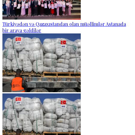
Türkiyədən və Qazaxıstandan olan müəllimlər Astanada
bir araya gəldilər