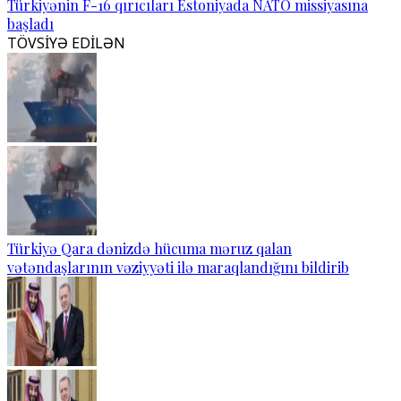
Türkiyənin F-16 qırıcıları Estoniyada NATO missiyasına
başladı
TÖVSİYƏ EDİLƏN
Türkiyə Qara dənizdə hücuma məruz qalan
vətəndaşlarının vəziyyəti ilə maraqlandığını bildirib