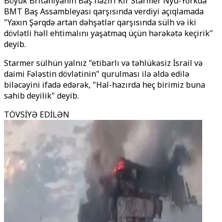
Böyük Britaniyanın Baş naziri Kir Starmer Nyu-Yorkda
BMT Baş Assambleyası qarşısında verdiyi açıqlamada
"Yaxın Şərqdə artan dəhşətlər qarşısında sülh və iki
dövlətli həll ehtimalını yaşatmaq üçün hərəkətə keçirik"
deyib.
Starmer sülhün yalnız "etibarlı və təhlükəsiz İsrail və
daimi Fələstin dövlətinin" qurulması ilə əldə edilə
biləcəyini ifadə edərək, "Hal-hazırda heç birimiz buna
sahib deyilik" deyib.
TÖVSİYƏ EDİLƏN