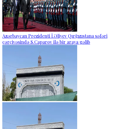
Azərbaycan Prezidenti İ.Əliyev Qırğızıstana səfəri
çərçivəsində S.Caparov ilə bir araya gəlib