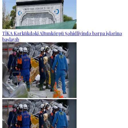
TİKA Kərkükdəki Altunkörpü Şəhidliyində bərpa işlərinə
başlayıb