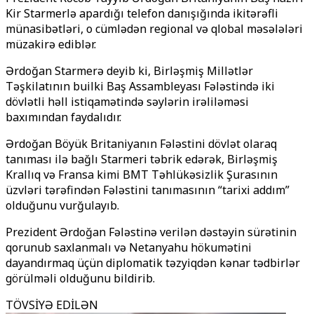
Kir Starmerlə apardığı telefon danışığında ikitərəfli
münasibətləri, o cümlədən regional və qlobal məsələləri
müzakirə ediblər.
Ərdoğan Starmerə deyib ki, Birləşmiş Millətlər
Təşkilatının builki Baş Assambleyası Fələstində iki
dövlətli həll istiqamətində səylərin irəliləməsi
baxımından faydalıdır.
Ərdoğan Böyük Britaniyanın Fələstini dövlət olaraq
tanıması ilə bağlı Starmeri təbrik edərək, Birləşmiş
Krallıq və Fransa kimi BMT Təhlükəsizlik Şurasının
üzvləri tərəfindən Fələstini tanımasının “tarixi addım”
olduğunu vurğulayıb.
Prezident Ərdoğan Fələstinə verilən dəstəyin sürətinin
qorunub saxlanmalı və Netanyahu hökumətini
dayandırmaq üçün diplomatik təzyiqdən kənar tədbirlər
görülməli olduğunu bildirib.
TÖVSİYƏ EDİLƏN