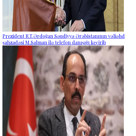
Prezident R.T.Ərdoğan Səudiyyə Ərəbistanının vəliəhd
şahzadəsi M.Salman ilə telefon danışığı keçirib