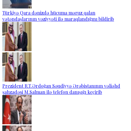
Türkiyə Qara dənizdə hücuma məruz qalan
vətəndaşlarının vəziyyəti ilə maraqlandığını bildirib
Prezident R.T.Ərdoğan Səudiyyə Ərəbistanının vəliəhd
şahzadəsi M.Salman ilə telefon danışığı keçirib