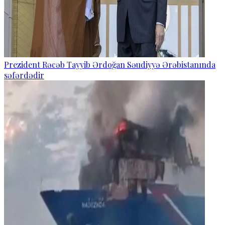
Prezident Rəcəb Tayyib Ərdoğan Səudiyyə Ərəbistanında
səfərdədir