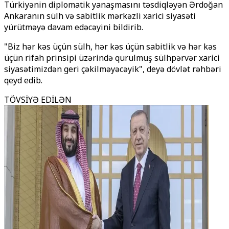
Türkiyənin diplomatik yanaşmasını təsdiqləyən Ərdoğan
Ankaranın sülh və sabitlik mərkəzli xarici siyasəti
yürütməyə davam edəcəyini bildirib.
"Biz hər kəs üçün sülh, hər kəs üçün sabitlik və hər kəs
üçün rifah prinsipi üzərində qurulmuş sülhpərvər xarici
siyasətimizdən geri çəkilməyəcəyik", deyə dövlət rəhbəri
qeyd edib.
TÖVSİYƏ EDİLƏN