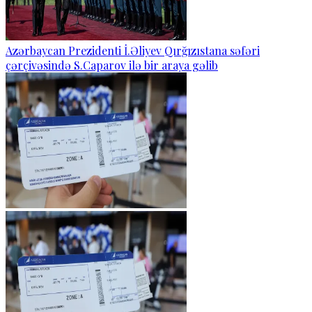
Azərbaycan Prezidenti İ.Əliyev Qırğızıstana səfəri
çərçivəsində S.Caparov ilə bir araya gəlib