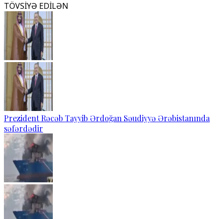
TÖVSİYƏ EDİLƏN
Prezident Rəcəb Tayyib Ərdoğan Səudiyyə Ərəbistanında
səfərdədir