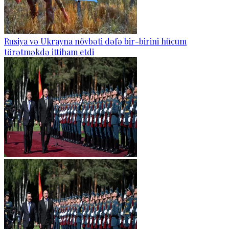
Rusiya və Ukrayna növbəti dəfə bir-birini hücum
törətməkdə ittiham etdi