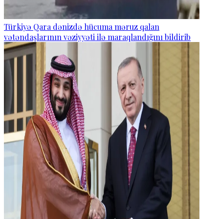
Türkiyə Qara dənizdə hücuma məruz qalan
vətəndaşlarının vəziyyəti ilə maraqlandığını bildirib