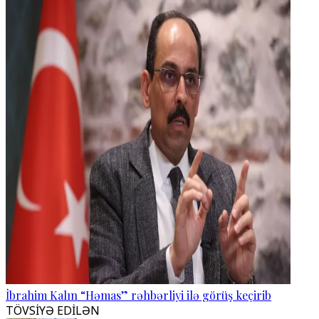
İbrahim Kalın “Həmas” rəhbərliyi ilə görüş keçirib
TÖVSİYƏ EDİLƏN