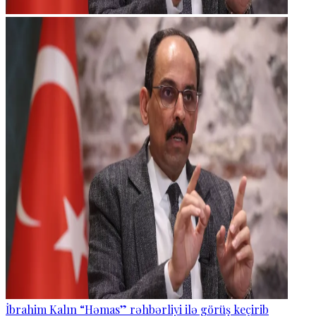
İbrahim Kalın “Həmas” rəhbərliyi ilə görüş keçirib