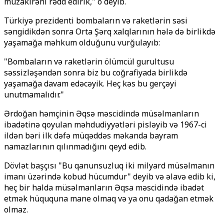
müzakirəni rədd edirik," o deyib.
Türkiyə prezidenti bombaların və raketlərin səsi
səngidikdən sonra Orta Şərq xalqlarının hələ də birlikdə
yaşamağa məhkum olduğunu vurğulayıb:
"Bombaların və raketlərin ölümcül gurultusu
səssizləşəndən sonra biz bu coğrafiyada birlikdə
yaşamağa davam edəcəyik. Heç kəs bu gerçəyi
unutmamalıdır."
Ərdoğan həmçinin Əqsə məscidində müsəlmanların
ibadətinə qoyulan məhdudiyyətləri pisləyib və 1967-ci
ildən bəri ilk dəfə müqəddəs məkanda bayram
namazlarının qılınmadığını qeyd edib.
Dövlət başçısı "Bu qanunsuzluq iki milyard müsəlmanın
imanı üzərində kobud hücumdur" deyib və əlavə edib ki,
heç bir halda müsəlmanların Əqsa məscidində ibadət
etmək hüququna mane olmaq və ya onu qadağan etmək
olmaz.