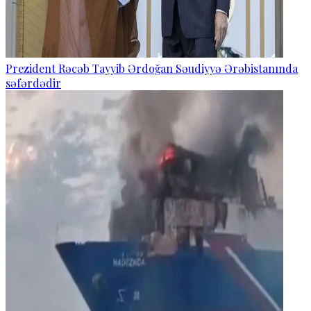
Prezident Rəcəb Tayyib Ərdoğan Səudiyyə Ərəbistanında
səfərdədir