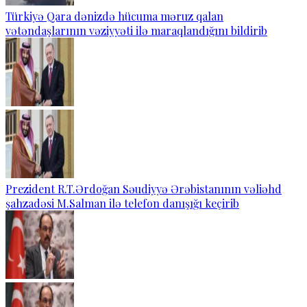
Türkiyə Qara dənizdə hücuma məruz qalan
vətəndaşlarının vəziyyəti ilə maraqlandığını bildirib
Prezident R.T.Ərdoğan Səudiyyə Ərəbistanının vəliəhd
şahzadəsi M.Salman ilə telefon danışığı keçirib