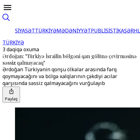
SİYASƏT
TÜRKİYƏ
MƏDƏNİYYƏT
PUBLİSİSTİKA
ŞƏRH
TÜRKİYƏ
3 dəqiqə oxuma
Ərdoğan: "Türkiyə İsrailin bölgəni qan gölünə çevirməsinə
səssiz qalmayacaq"
Ərdoğan Türkiyənin qonşu ölkələr arasında fərq
qoymayacağını və bölgə xalqlarının çəkdiyi acılar
qarşısında səssiz qalmayacağını vurğulayıb
Paylaş