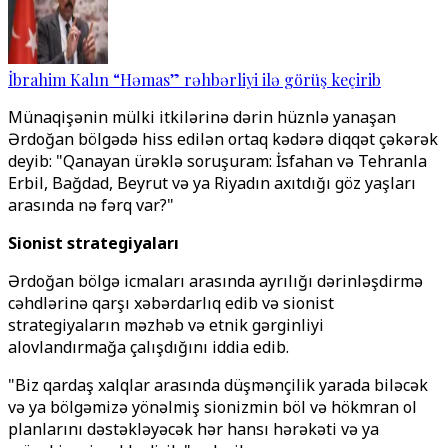
İbrahim Kalın “Həmas” rəhbərliyi ilə görüş keçirib
Münaqişənin mülki itkilərinə dərin hüznlə yanaşan
Ərdoğan bölgədə hiss edilən ortaq kədərə diqqət çəkərək
deyib: "Qanayan ürəklə soruşuram: İsfahan və Tehranla
Erbil, Bağdad, Beyrut və ya Riyadın axıtdığı göz yaşları
arasında nə fərq var?"
Sionist strategiyaları
Ərdoğan bölgə icmaları arasında ayrılığı dərinləşdirmə
cəhdlərinə qarşı xəbərdarlıq edib və sionist
strategiyaların məzhəb və etnik gərginliyi
alovlandırmağa çalışdığını iddia edib.
"Biz qardaş xalqlar arasında düşmənçilik yarada biləcək
və ya bölgəmizə yönəlmiş sionizmin böl və hökmran ol
planlarını dəstəkləyəcək hər hansı hərəkəti və ya