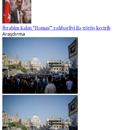
İbrahim Kalın “Həmas” rəhbərliyi ilə görüş keçirib
Araşdırma