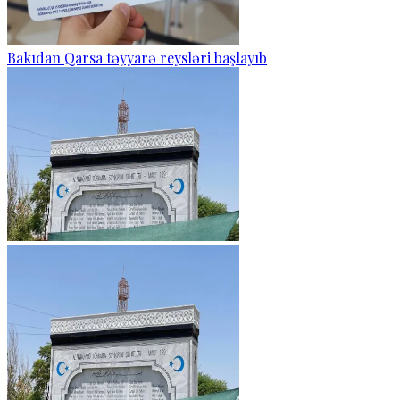
Bakıdan Qarsa təyyarə reysləri başlayıb