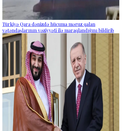
Türkiyə Qara dənizdə hücuma məruz qalan
vətəndaşlarının vəziyyəti ilə maraqlandığını bildirib