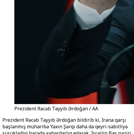
Prezident Rəcəb Tayyib Ərdoğan / AA
Prezident Rəcəb Tayyib Ərdoğan bildirib ki, İrana qarşı
başlanmış müharibə Yaxın Şərqi daha da qeyri-sabitliyə
sürüklədiyi barədə xəbərdarlıq edərək, İsrailin Baş naziri