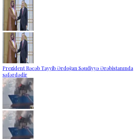
Prezident Rəcəb Tayyib Ərdoğan Səudiyyə Ərəbistanında
səfərdədir