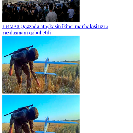
HƏMAS Qəzzada atəşkəsin ikinci mərhələsi üzrə
razılaşmanı qəbul etdi