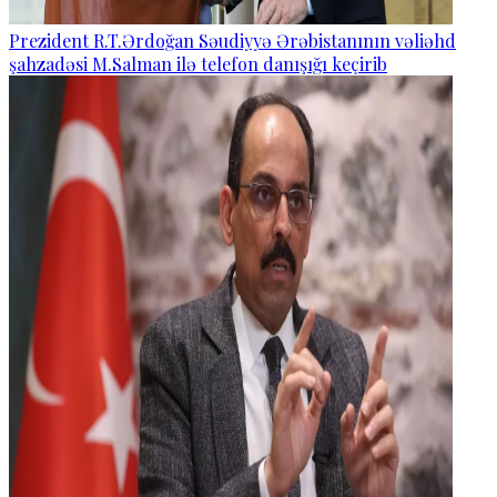
Prezident R.T.Ərdoğan Səudiyyə Ərəbistanının vəliəhd
şahzadəsi M.Salman ilə telefon danışığı keçirib