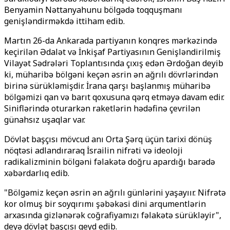
Benyamin Nəttanyahunu bölgədə toqquşmanı
genişləndirməkdə ittiham edib.
Martın 26-da Ankarada partiyanın konqres mərkəzində
keçirilən Ədalət və İnkişaf Partiyasının Genişləndirilmiş
Vilayət Sədrələri Toplantısında çıxış edən Ərdoğan deyib
ki, müharibə bölgəni keçən əsrin ən ağrılı dövrlərindən
birinə sürükləmişdir. İrana qarşı başlanmış müharibə
bölgəmizi qan və barıt qoxusuna qərq etməyə davam edir.
Siniflərində oturarkən raketlərin hədəfinə çevrilən
günahsız uşaqlar var.
Dövlət başçısı mövcud anı Orta Şərq üçün tarixi dönüş
nöqtəsi adlandıraraq İsrailin nifrəti və ideoloji
radikalizminin bölgəni fəlakətə doğru apardığı barədə
xəbərdarlıq edib.
"Bölgəmiz keçən əsrin ən ağrılı günlərini yaşayıır. Nifrətə
kor olmuş bir soyqırımı şəbəkəsi dini arqumentlərin
arxasında gizlənərək coğrafiyamızı fəlakətə sürükləyir",
deyə dövlət başçısı qeyd edib.