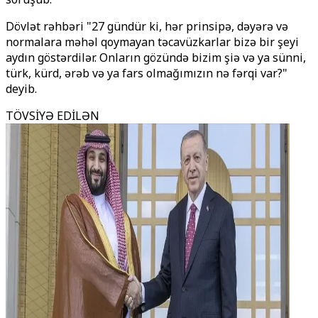
Dövlət rəhbəri "27 gündür ki, hər prinsipə, dəyərə və
normalara məhəl qoymayan təcavüzkarlar bizə bir şeyi
aydın göstərdilər. Onların gözündə bizim şiə və ya sünni,
türk, kürd, ərəb və ya fars olmağımızın nə fərqi var?"
deyib.
TÖVSİYƏ EDİLƏN