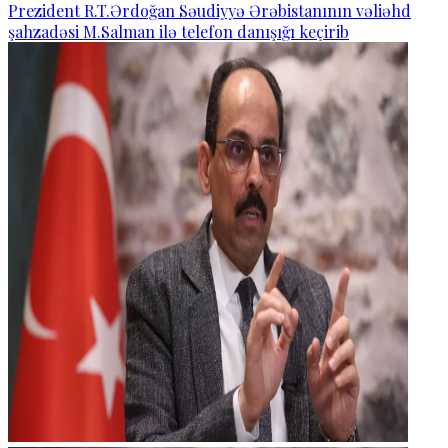
Prezident R.T.Ərdoğan Səudiyyə Ərəbistanının vəliəhd
şahzadəsi M.Salman ilə telefon danışığı keçirib