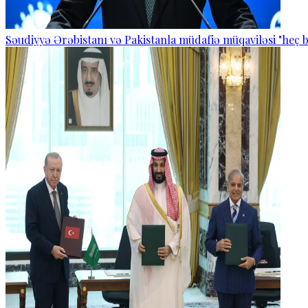
Səudiyyə Ərəbistanı və Pakistanla müdafiə müqaviləsi "heç b