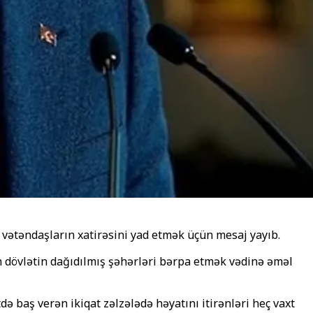
 vətəndaşların xatirəsini yad etmək üçün mesaj yayıb.
n dövlətin dağıdılmış şəhərləri bərpa etmək vədinə əməl
ə baş verən ikiqat zəlzələdə həyatını itirənləri heç vaxt