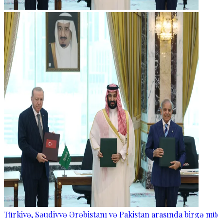
Türkiyə, Səudiyyə Ərəbistanı və Pakistan arasında birgə mü