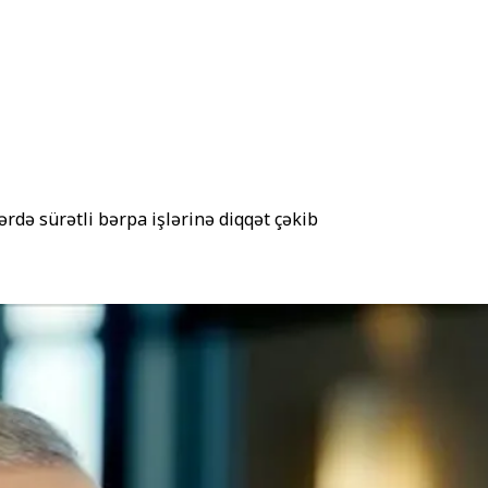
rdə sürətli bərpa işlərinə diqqət çəkib