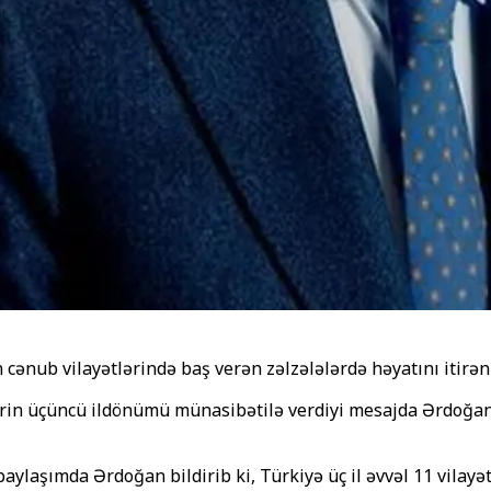
cənub vilayətlərində baş verən zəlzələlərdə həyatını itirən
ələrin üçüncü ildönümü münasibətilə verdiyi mesajda Ərdoğa
laşımda Ərdoğan bildirib ki, Türkiyə üç il əvvəl 11 vilayətd