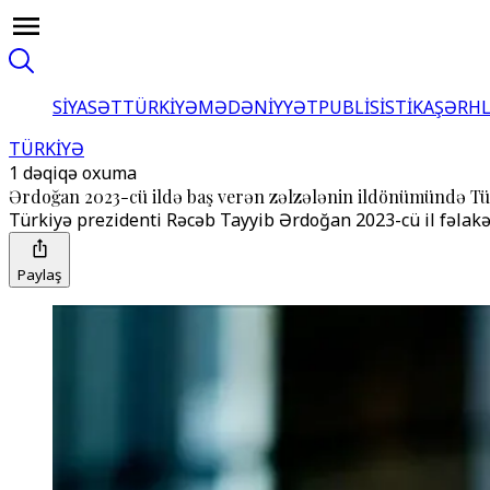
SİYASƏT
TÜRKİYƏ
MƏDƏNİYYƏT
PUBLİSİSTİKA
ŞƏRH
TÜRKİYƏ
1 dəqiqə oxuma
Ərdoğan 2023-cü ildə baş verən zəlzələnin ildönümündə Tür
Türkiyə prezidenti Rəcəb Tayyib Ərdoğan 2023-cü il fəlakət
Paylaş