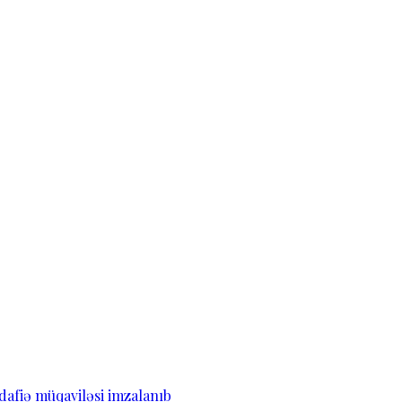
dafiə müqaviləsi imzalanıb