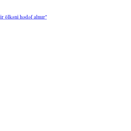
ir ölkəni hədəf almır"