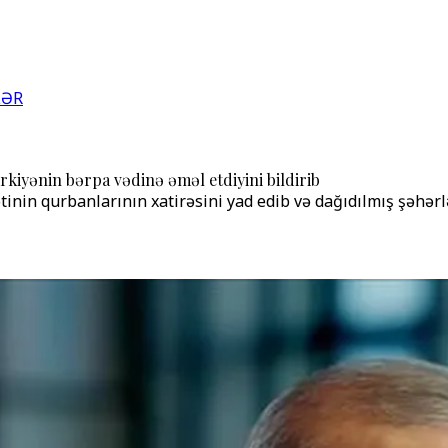
LƏR
kiyənin bərpa vədinə əməl etdiyini bildirib
inin qurbanlarının xatirəsini yad edib və dağıdılmış şəhərlə