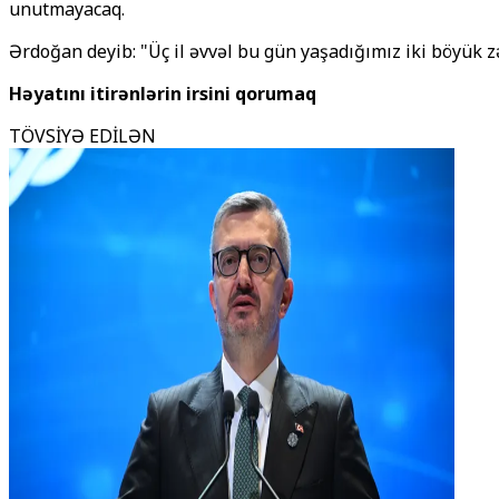
unutmayacaq.
Ərdoğan deyib: "Üç il əvvəl bu gün yaşadığımız iki böyük 
Həyatını itirənlərin irsini qorumaq
TÖVSİYƏ EDİLƏN