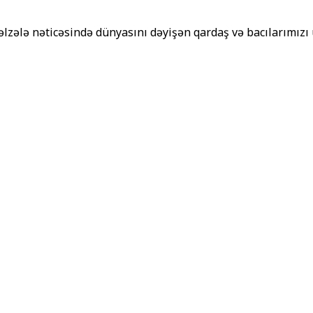
zəlzələ nəticəsində dünyasını dəyişən qardaş və bacılarımız