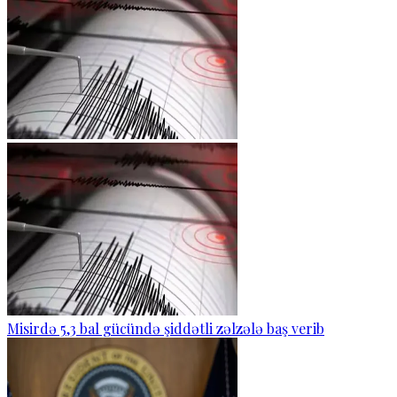
Misirdə 5,3 bal gücündə şiddətli zəlzələ baş verib