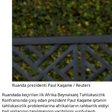
Ruanda prezidenti Paul Kaqame / Reuters
Ruandada keçirilən ilk Afrika Beynəlxalq Təhlükəsizlik
Konfransında çıxış edən prezident Paul Kaqame qitənin
təhlükəsizlik problemlərinə afrikalıların rəhbərlik etdiyi
həll yollarının tapılmasının vacibliyini vurğulayıb.