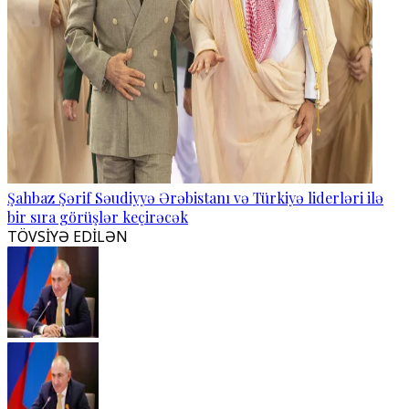
Şahbaz Şərif Səudiyyə Ərəbistanı və Türkiyə liderləri ilə
bir sıra görüşlər keçirəcək
TÖVSİYƏ EDİLƏN