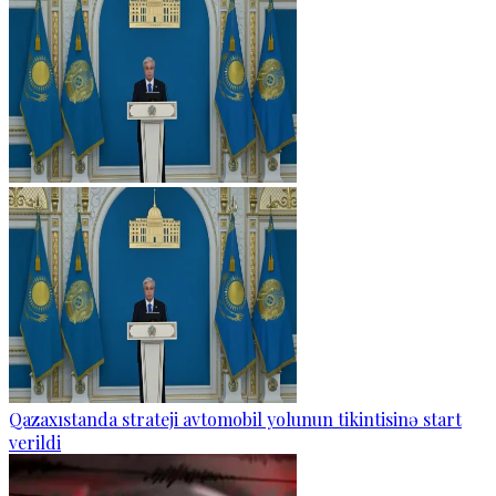
Qazaxıstanda strateji avtomobil yolunun tikintisinə start
verildi