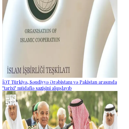
İƏT Türkiyə, Səudiyyə Ərəbistanı və Pakistan arasında
"tarixi" müdafiə sazişini alqışlayıb