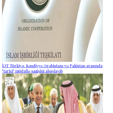
İƏT Türkiyə, Səudiyyə Ərəbistanı və Pakistan arasında
"tarixi" müdafiə sazişini alqışlayıb