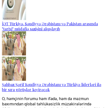
İƏT Türkiyə, Səudiyyə Ərəbistanı və Pakistan arasında
"tarixi" müdafiə sazişini alqışlayıb
Şahbaz Şərif Səudiyyə Ərəbistanı və Türkiyə liderləri ilə
bir sıra görüşlər keçirəcək
O, həmçinin forumu həm ifadə, həm də məzmun
baxımından qlobal təhlükəsizlik müzakirələrində