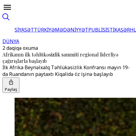
SİYASƏT
TÜRKİYƏ
MƏDƏNİYYƏT
PUBLİSİSTİKA
ŞƏRH
DÜNYA
2 dəqiqə oxuma
Afrikanın ilk təhlükəsizlik sammiti regional liderliyə
çağırışlarla başlayıb
İlk Afrika Beynəlxalq Təhlükəsizlik Konfransı mayın 19-
da Ruandanın paytaxtı Kiqalidə öz işinə başlayıb
Paylaş