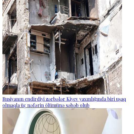
Rusiyanın endirdiyi zərbələr Kiyev yaxınlığında biri uşaq
olmaqla üç nəfərin ölümünə səbəb olub