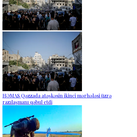
HƏMAS Qəzzada atəşkəsin ikinci mərhələsi üzrə
razılaşmanı qəbul etdi