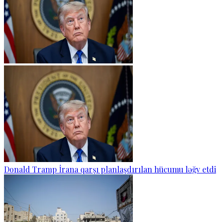
Donald Tramp İrana qarşı planlaşdırılan hücumu ləğv etdi