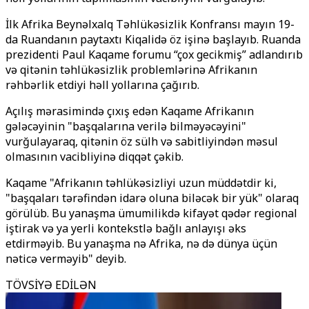
İlk Afrika Beynəlxalq Təhlükəsizlik Konfransı mayın 19-
da Ruandanın paytaxtı Kiqalidə öz işinə başlayıb. Ruanda
prezidenti Paul Kaqame forumu “çox gecikmiş” adlandırıb
və qitənin təhlükəsizlik problemlərinə Afrikanın
rəhbərlik etdiyi həll yollarına çağırıb.
Açılış mərasimində çıxış edən Kaqame Afrikanın
gələcəyinin "başqalarına verilə bilməyəcəyini"
vurğulayaraq, qitənin öz sülh və sabitliyindən məsul
olmasının vacibliyinə diqqət çəkib.
Kaqame "Afrikanın təhlükəsizliyi uzun müddətdir ki,
"başqaları tərəfindən idarə oluna biləcək bir yük" olaraq
görülüb. Bu yanaşma ümumilikdə kifayət qədər regional
iştirak və ya yerli kontekstlə bağlı anlayışı əks
etdirməyib. Bu yanaşma nə Afrika, nə də dünya üçün
nəticə verməyib" deyib.
TÖVSİYƏ EDİLƏN