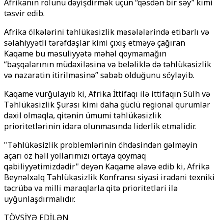
Afrikanın rolunu dəyişdirmək üçün “qəsdən bir səy” kimi
təsvir edib.
Afrika ölkələrini təhlükəsizlik məsələlərində etibarlı və
səlahiyyətli tərəfdaşlar kimi çıxış etməyə çağıran
Kaqame bu məsuliyyətə məhəl qoymamağın
“başqalarının müdaxiləsinə və beləliklə də təhlükəsizlik
və nəzarətin itirilməsinə” səbəb olduğunu söyləyib.
Kaqame vurğulayıb ki, Afrika İttifaqı ilə ittifaqın Sülh və
Təhlükəsizlik Şurası kimi daha güclü regional qurumlar
daxil olmaqla, qitənin ümumi təhlükəsizlik
prioritetlərinin idarə olunmasında liderlik etməlidir.
"Təhlükəsizlik problemlərinin öhdəsindən gəlməyin
açarı öz həll yollarımızı ortaya qoymaq
qabiliyyətimizdədir" deyən Kaqame əlavə edib ki, Afrika
Beynəlxalq Təhlükəsizlik Konfransı siyasi iradəni texniki
təcrübə və milli maraqlarla qitə prioritetləri ilə
uyğunlaşdırmalıdır.
TÖVSİYƏ EDİLƏN