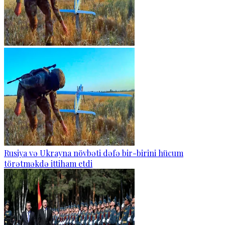
Rusiya və Ukrayna növbəti dəfə bir-birini hücum
törətməkdə ittiham etdi