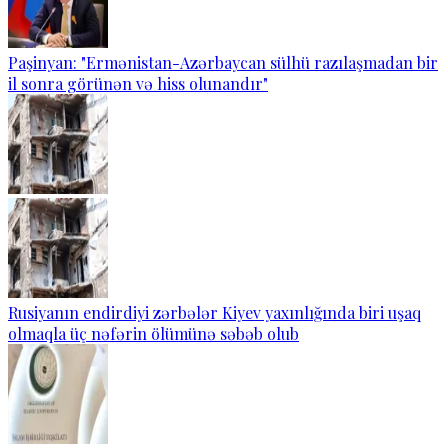
Paşinyan: "Ermənistan-Azərbaycan sülhü razılaşmadan bir
il sonra görünən və hiss olunandır"
Rusiyanın endirdiyi zərbələr Kiyev yaxınlığında biri uşaq
olmaqla üç nəfərin ölümünə səbəb olub