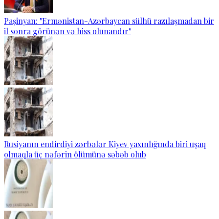
Paşinyan: "Ermənistan-Azərbaycan sülhü razılaşmadan bir
il sonra görünən və hiss olunandır"
Rusiyanın endirdiyi zərbələr Kiyev yaxınlığında biri uşaq
olmaqla üç nəfərin ölümünə səbəb olub