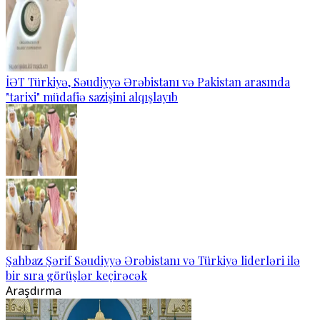
İƏT Türkiyə, Səudiyyə Ərəbistanı və Pakistan arasında
"tarixi" müdafiə sazişini alqışlayıb
Şahbaz Şərif Səudiyyə Ərəbistanı və Türkiyə liderləri ilə
bir sıra görüşlər keçirəcək
Araşdırma