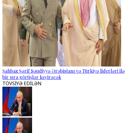
Şahbaz Şərif Səudiyyə Ərəbistanı və Türkiyə liderləri ilə
bir sıra görüşlər keçirəcək
TÖVSİYƏ EDİLƏN