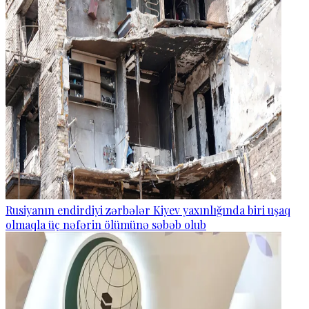
Rusiyanın endirdiyi zərbələr Kiyev yaxınlığında biri uşaq
olmaqla üç nəfərin ölümünə səbəb olub