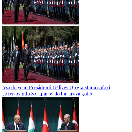
Azərbaycan Prezidenti İ.Əliyev Qırğızıstana səfəri
çərçivəsində S.Caparov ilə bir araya gəlib