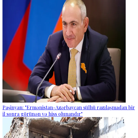
Paşinyan: "Ermənistan-Azərbaycan sülhü razılaşmadan bir
il sonra görünən və hiss olunandır"