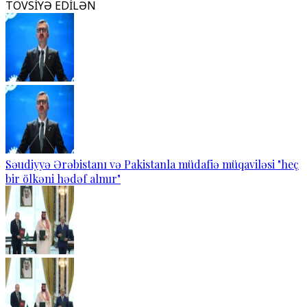
TÖVSİYƏ EDİLƏN
Səudiyyə Ərəbistanı və Pakistanla müdafiə müqaviləsi "heç
bir ölkəni hədəf almır"