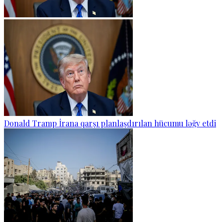
Donald Tramp İrana qarşı planlaşdırılan hücumu ləğv etdi