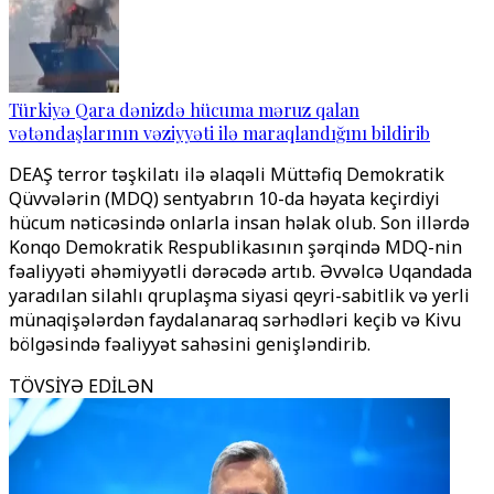
Türkiyə Qara dənizdə hücuma məruz qalan
vətəndaşlarının vəziyyəti ilə maraqlandığını bildirib
DEAŞ terror təşkilatı ilə əlaqəli Müttəfiq Demokratik
Qüvvələrin (MDQ) sentyabrın 10-da həyata keçirdiyi
hücum nəticəsində onlarla insan həlak olub. Son illərdə
Konqo Demokratik Respublikasının şərqində MDQ-nin
fəaliyyəti əhəmiyyətli dərəcədə artıb. Əvvəlcə Uqandada
yaradılan silahlı qruplaşma siyasi qeyri-sabitlik və yerli
münaqişələrdən faydalanaraq sərhədləri keçib və Kivu
bölgəsində fəaliyyət sahəsini genişləndirib.
TÖVSİYƏ EDİLƏN