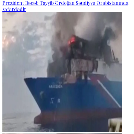
Prezident Rəcəb Tayyib Ərdoğan Səudiyyə Ərəbistanında
səfərdədir