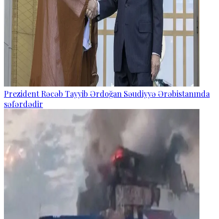
Prezident Rəcəb Tayyib Ərdoğan Səudiyyə Ərəbistanında
səfərdədir