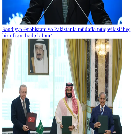
Səudiyyə Ərəbistanı və Pakistanla müdafiə müqaviləsi "heç
bir ölkəni hədəf almır"