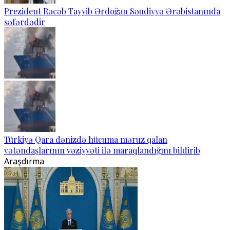
Prezident Rəcəb Tayyib Ərdoğan Səudiyyə Ərəbistanında
səfərdədir
Türkiyə Qara dənizdə hücuma məruz qalan
vətəndaşlarının vəziyyəti ilə maraqlandığını bildirib
Araşdırma