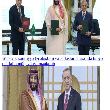
Türkiyə, Səudiyyə Ərəbistanı və Pakistan arasında birgə
müdafiə müqaviləsi imzalanıb