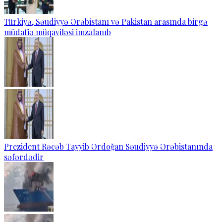
Türkiyə, Səudiyyə Ərəbistanı və Pakistan arasında birgə
müdafiə müqaviləsi imzalanıb
Prezident Rəcəb Tayyib Ərdoğan Səudiyyə Ərəbistanında
səfərdədir