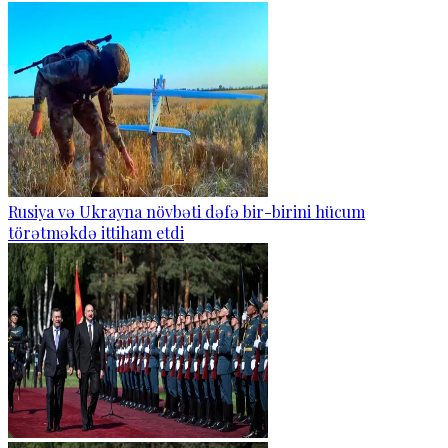
Rusiya və Ukrayna növbəti dəfə bir-birini hücum
törətməkdə ittiham etdi