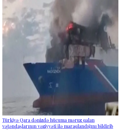
Türkiyə Qara dənizdə hücuma məruz qalan
vətəndaşlarının vəziyyəti ilə maraqlandığını bildirib