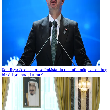
Səudiyyə Ərəbistanı və Pakistanla müdafiə müqaviləsi "heç
bir ölkəni hədəf almır"