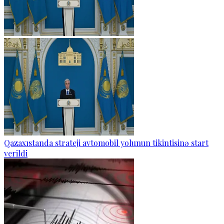
Qazaxıstanda strateji avtomobil yolunun tikintisinə start
verildi