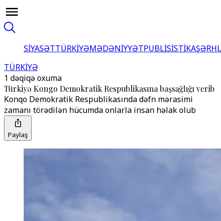
SİYASƏT
TÜRKİYƏ
MƏDƏNİYYƏT
PUBLİSİSTİKA
ŞƏRH
TÜRKİYƏ
1 dəqiqə oxuma
Türkiyə Kongo Demokratik Respublikasına başsağlığı verib
Konqo Demokratik Respublikasında dəfn mərasimi
zamanı törədilən hücumda onlarla insan həlak olub
Paylaş