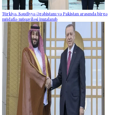
Türkiyə, Səudiyyə Ərəbistanı və Pakistan arasında birgə
müdafiə müqaviləsi imzalanıb