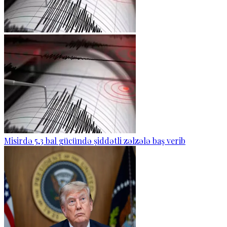
Misirdə 5,3 bal gücündə şiddətli zəlzələ baş verib