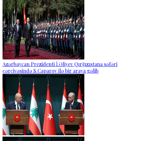
Azərbaycan Prezidenti İ.Əliyev Qırğızıstana səfəri
çərçivəsində S.Caparov ilə bir araya gəlib