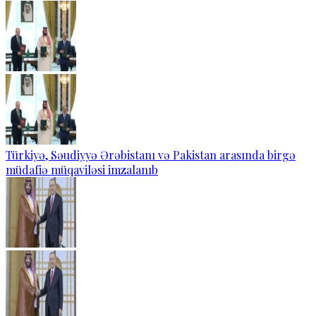
Türkiyə, Səudiyyə Ərəbistanı və Pakistan arasında birgə
müdafiə müqaviləsi imzalanıb