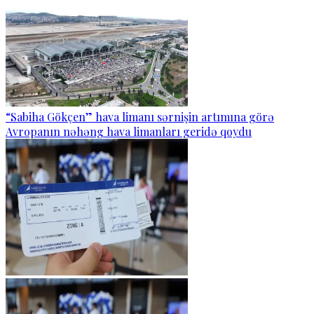
“Sabiha Gökçen” hava limanı sərnişin artımına görə
Avropanın nəhəng hava limanları geridə qoydu