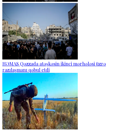
HƏMAS Qəzzada atəşkəsin ikinci mərhələsi üzrə
razılaşmanı qəbul etdi