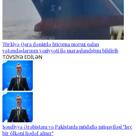
Türkiyə Qara dənizdə hücuma məruz qalan
vətəndaşlarının vəziyyəti ilə maraqlandığını bildirib
TÖVSİYƏ EDİLƏN
Səudiyyə Ərəbistanı və Pakistanla müdafiə müqaviləsi "heç
bir ölkəni hədəf almır"