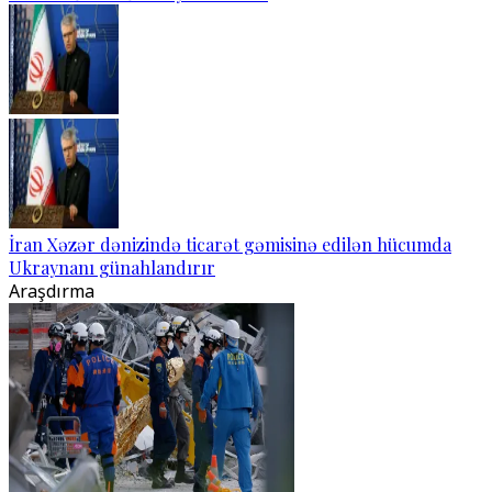
İran Xəzər dənizində ticarət gəmisinə edilən hücumda
Ukraynanı günahlandırır
Araşdırma