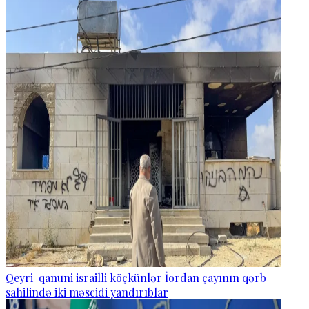
Qeyri-qanuni israilli köçkünlər İordan çayının qərb
sahilində iki məscidi yandırıblar