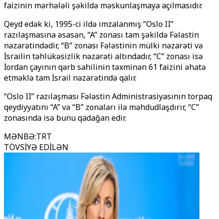
faizinin mərhələli şəkildə məskunlaşmaya açılmasıdır.
Qeyd edək ki, 1995-ci ildə imzalanmış “Oslo II”
razılaşmasına əsasən, “A” zonası tam şəkildə Fələstin
nəzarətindədir, “B” zonası Fələstinin mülki nəzarəti və
İsrailin təhlükəsizlik nəzarəti altındadır, “C” zonası isə
İordan çayının qərb sahilinin təxminən 61 faizini əhatə
etməklə tam İsrail nəzarətində qalır.
“Oslo II” razılaşması Fələstin Administrasiyasının torpaq
qeydiyyatını “A” və “B” zonaları ilə məhdudlaşdırır, “C”
zonasında isə bunu qadağan edir.
MƏNBƏ
:
TRT
TÖVSİYƏ EDİLƏN