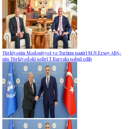
Türkiyənin Mədəniyyət və Turizm naziri M.N.Ersoy ABŞ-
nin Türkiyədəki səfiri T.Barrakı qəbul edib