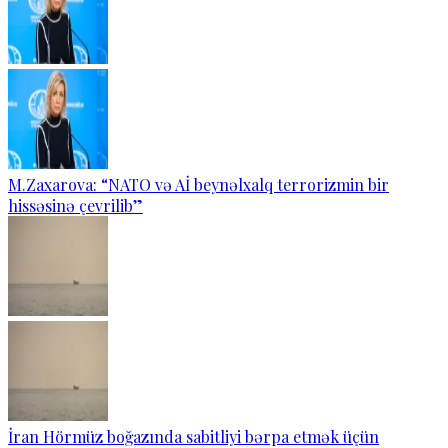
M.Zaxarova: “NATO və Aİ beynəlxalq terrorizmin bir
hissəsinə çevrilib”
İran Hörmüz boğazında sabitliyi bərpa etmək üçün