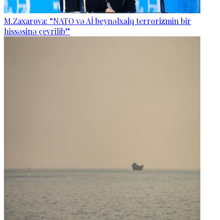
M.Zaxarova: “NATO və Aİ beynəlxalq terrorizmin bir
hissəsinə çevrilib”