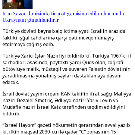
İran Xəzər dənizində ticarət gəmisinə edilən hücumda
Ukraynanı günahlandırır
Türkiyə dövləti beynəlxalq ictimaiyyəti İsrailin ərazidə
faktiki işğal cəhdlərinə qarşı qəti mövqe nümayiş
etdirməyə çağırış edib.
Türkiyə Xarici İşlər Nazirliyi bildirib ki, Türkiyə 1967-ci il
sərhədləri əsasında, paytaxtı Şərqi Qüds olan, coğrafi
bütövlüyə malik, müstəqil və suveren Fələstin dövlətinin
yaradılmasına yönəlmiş səyləri dəstəkləməyə davam
edəcək.
İsrail dövlət yayım orqanı KAN təklifin ifrat sağçı Maliyyə
naziri Bezalel Smotriç, Ədliyyə naziri Yariv Levin və
Müdafiə naziri İsrael Katz tərəfindən təqdim edildiyini
bildirib.
“Israel Hayom” qəzeti hökumətin qərarından əvvəl yazıb
ki, ilkin məqsəd 2030-cu ilə qədər “C” zonasının 15