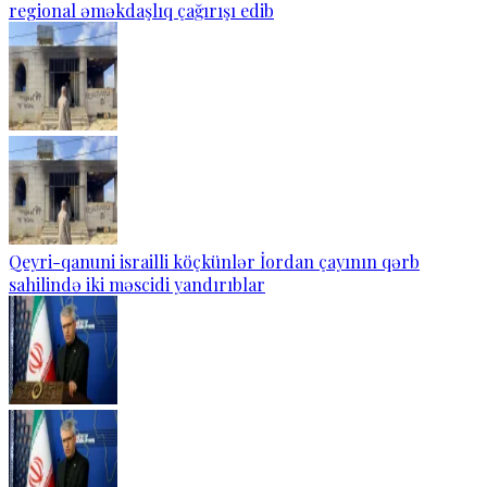
regional əməkdaşlıq çağırışı edib
Qeyri-qanuni israilli köçkünlər İordan çayının qərb
sahilində iki məscidi yandırıblar