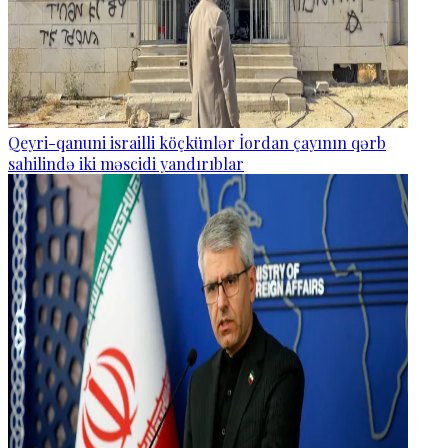
Qeyri-qanuni israilli köçkünlər İordan çayının qərb
sahilində iki məscidi yandırıblar