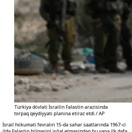
Türkiyə dövləti İsrailin Fələstin ərazisində
torpaq qeydiyyatı planına etiraz etdi / AP
İsrail hökuməti fevralın 15-də səhər saatlarında 1967-ci
ildə Fələstin bölgəsini işğal etməsindən bu yana ilk dəfə