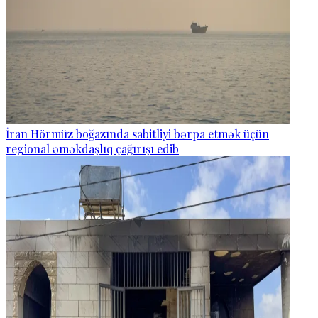
İran Hörmüz boğazında sabitliyi bərpa etmək üçün
regional əməkdaşlıq çağırışı edib