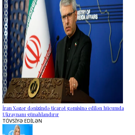
İran Xəzər dənizində ticarət gəmisinə edilən hücumda
Ukraynanı günahlandırır
TÖVSİYƏ EDİLƏN