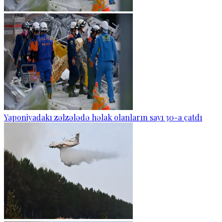
Yaponiyadakı zəlzələdə həlak olanların sayı 30-a çatdı