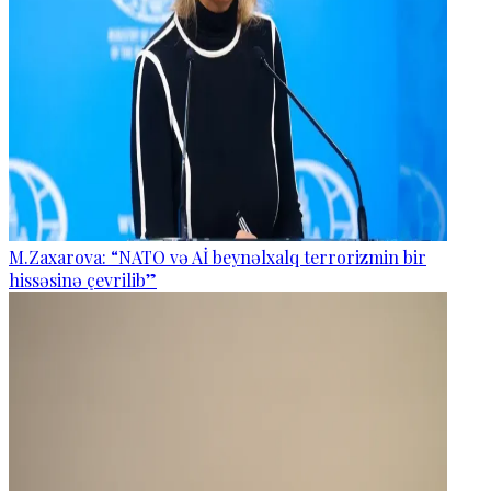
M.Zaxarova: “NATO və Aİ beynəlxalq terrorizmin bir
hissəsinə çevrilib”