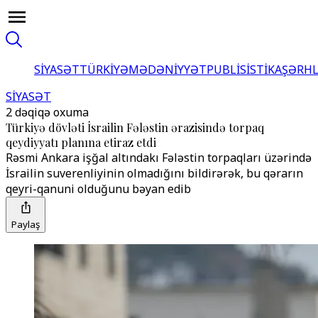
SİYASƏT
TÜRKİYƏ
MƏDƏNİYYƏT
PUBLİSİSTİKA
ŞƏRH
SİYASƏT
2 dəqiqə oxuma
Türkiyə dövləti İsrailin Fələstin ərazisində torpaq
qeydiyyatı planına etiraz etdi
Rəsmi Ankara işğal altındakı Fələstin torpaqları üzərində
İsrailin suverenliyinin olmadığını bildirərək, bu qərarın
qeyri-qanuni olduğunu bəyan edib
Paylaş