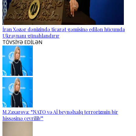
İran Xəzər dənizində ticarət gəmisinə edilən hücumda
Ukraynanı günahlandırır
TÖVSİYƏ EDİLƏN
M.Zaxarova: “NATO və Aİ beynəlxalq terrorizmin bir
hissəsinə çevrilib”