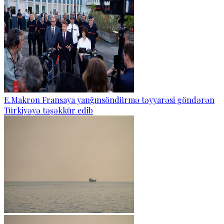
E.Makron Fransaya yanğınsöndürmə təyyarəsi göndərən
Türkiyəyə təşəkkür edib