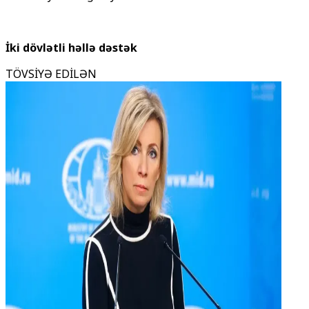
İki dövlətli həllə dəstək
TÖVSİYƏ EDİLƏN