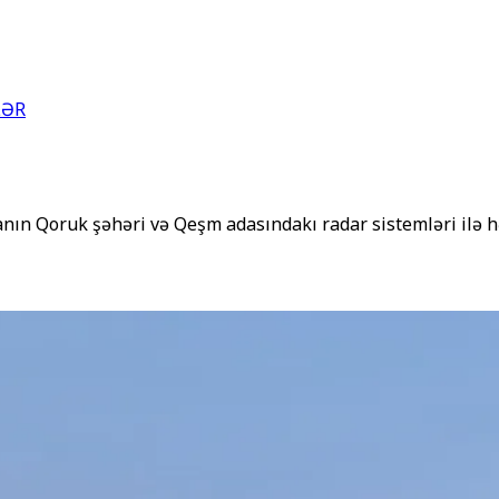
LƏR
n Qoruk şəhəri və Qeşm adasındakı radar sistemləri ilə hə