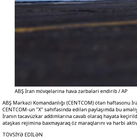
ABŞ İran mövqelərinə hava zərbələri endirib / AP
ABŞ Mərkəzi Komandanlığı (CENTCOM) ötən həftəsonu İranın
CENTCOM-un "X" səhifəsində edilən paylaşımda bu əməliyy
İranın təcavüzkar addımlarına cavab olaraq həyata keçiril
atəşkəs rejiminə baxmayaraq öz maraqlarını və hərbi aktiv
TÖVSİYƏ EDİLƏN