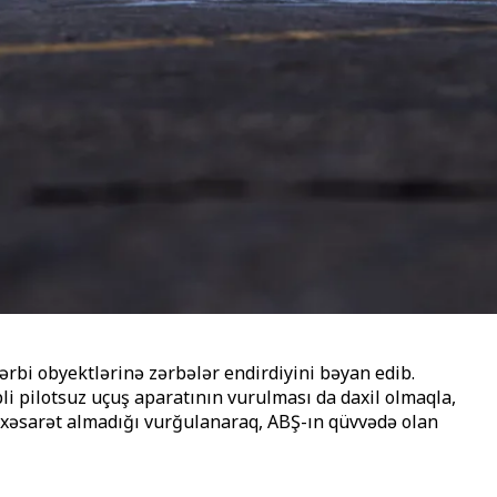
bi obyektlərinə zərbələr endirdiyini bəyan edib.
pilotsuz uçuş aparatının vurulması da daxil olmaqla,
in xəsarət almadığı vurğulanaraq, ABŞ-ın qüvvədə olan