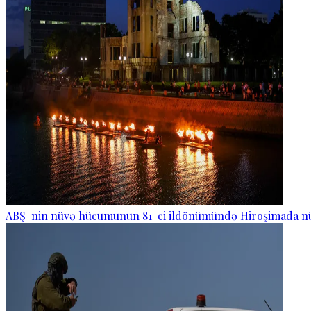
ABŞ-nin nüvə hücumunun 81-ci ildönümündə Hiroşimada nüv