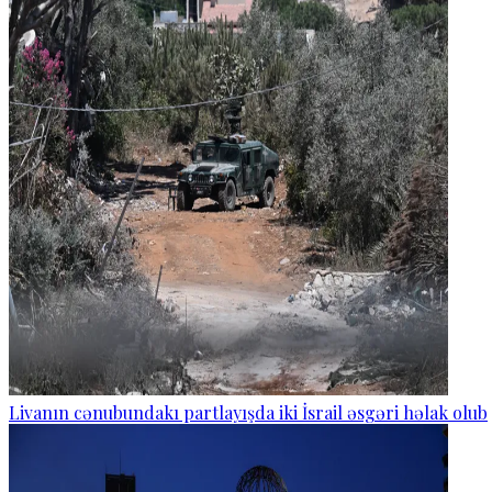
Livanın cənubundakı partlayışda iki İsrail əsgəri həlak olub