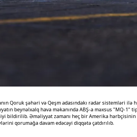
 Qoruk şəhəri və Qeşm adasındakı radar sistemləri ilə hər
atın beynəlxalq hava məkanında ABŞ-a məxsus "MQ-1" tipli 
diyi bildirilib. Əməliyyat zamanı heç bir Amerika hərbçisin
lərini qorumağa davam edəcəyi diqqətə çatdırılıb.