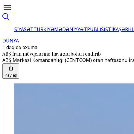
SİYASƏT
TÜRKİYƏ
MƏDƏNİYYƏT
PUBLİSİSTİKA
ŞƏRH
DÜNYA
1 dəqiqə oxuma
ABŞ İran mövqelərinə hava zərbələri endirib
ABŞ Mərkəzi Komandanlığı (CENTCOM) ötən həftəsonu İranı
Paylaş