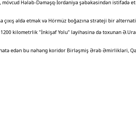
q, mövcud Hələb-Dəməşq-İordaniya şəbəkəsindən istifadə etm
 çıxış əldə etmək və Hörmüz boğazına strateji bir alternat
1200 kilometrlik "İnkişaf Yolu" layihəsinə də toxunan Ə.U
i əhatə edən bu nəhəng koridor Birləşmiş Ərəb Əmirlikləri, Qə