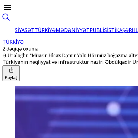
SİYASƏT
TÜRKİYƏ
MƏDƏNİYYƏT
PUBLİSİSTİKA
ŞƏRH
TÜRKİYƏ
2 dəqiqə oxuma
Ə.Uraloğlu: “Müasir Hicaz Dəmir Yolu Hörmüz boğazına alter
Türkiyənin nəqliyyat və infrastruktur naziri Əbdülqadir Ur
Paylaş