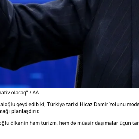
ativ olacaq" / AA
Uraloğlu qeyd edib ki, Türkiyə tarixi Hicaz Dəmir Yolunu m
ağı planlaşdırır.
ğlu ölkənin həm turizm, həm də müasir daşımalar üçün tarix