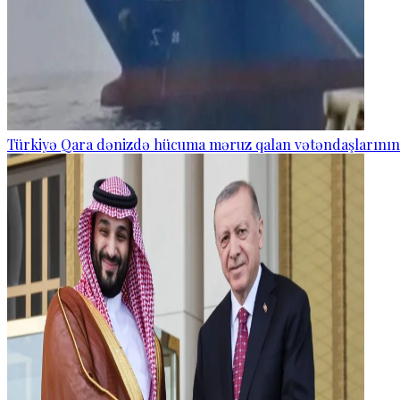
Türkiyə Qara dənizdə hücuma məruz qalan vətəndaşlarının və