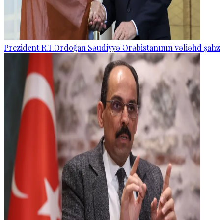
Prezident R.T.Ərdoğan Səudiyyə Ərəbistanının vəliəhd şahza