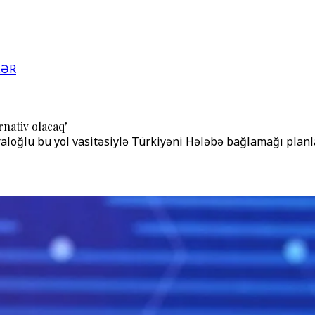
LƏR
nativ olacaq"
aloğlu bu yol vasitəsiylə Türkiyəni Hələbə bağlamağı planla