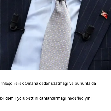
odernləşdirərək Omana qədər uzatmağı və bununla da
i dəmir yolu xəttini canlandırmağı hədəflədiyini