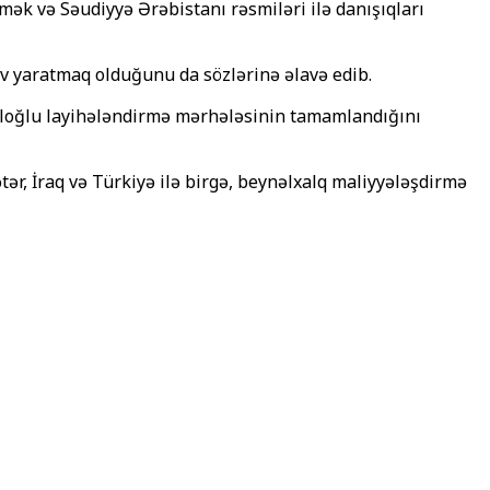
ək və Səudiyyə Ərəbistanı rəsmiləri ilə danışıqları
iv yaratmaq olduğunu da sözlərinə əlavə edib.
raloğlu layihələndirmə mərhələsinin tamamlandığını
tər, İraq və Türkiyə ilə birgə, beynəlxalq maliyyələşdirmə