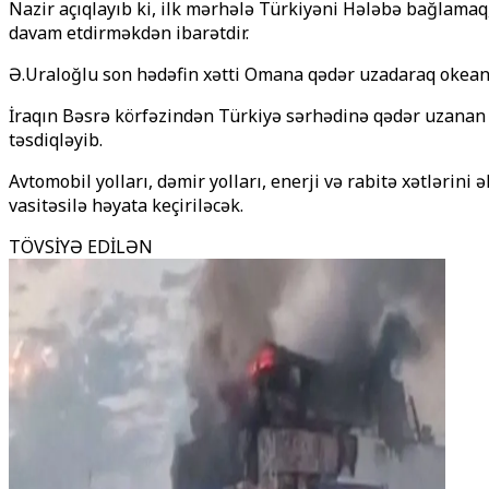
Nazir açıqlayıb ki, ilk mərhələ Türkiyəni Hələbə bağlama
davam etdirməkdən ibarətdir.
Ə.Uraloğlu son hədəfin xətti Omana qədər uzadaraq okeana
İraqın Bəsrə körfəzindən Türkiyə sərhədinə qədər uzanan 
təsdiqləyib.
Avtomobil yolları, dəmir yolları, enerji və rabitə xətlərin
vasitəsilə həyata keçiriləcək.
TÖVSİYƏ EDİLƏN