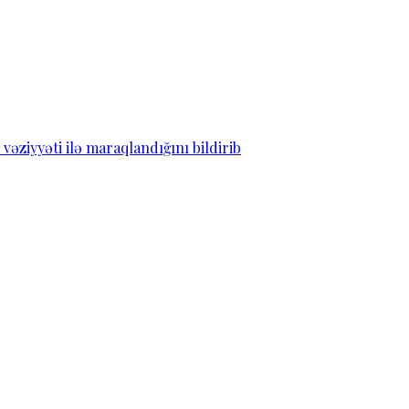
ziyyəti ilə maraqlandığını bildirib