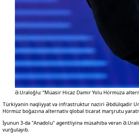
Ə.Uraloğlu: “Müasir Hicaz Dəmir Yolu Hörmüzə altern
Türkiyənin nəqliyyat və infrastruktur naziri Əbdülqadir 
Hörmüz boğazına alternativ qlobal ticarət marşrutu yaratm
İyunun 3-də "Anadolu" agentliyinə müsahibə verən Ə.Uralo
vurğulayıb.