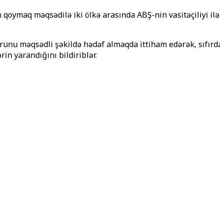
qoymaq məqsədilə iki ölkə arasında ABŞ-nin vasitəçiliyi il
runu məqsədli şəkildə hədəf almaqda ittiham edərək, sıfırd
rin yarandığını bildiriblər.