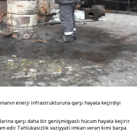
nanın enerji infrastrukturuna qarşı həyata keçirdiyi
rinə qarşı daha bir genişmiqyaslı hücum həyata keçirir.
m edir. Təhlükəsizlik vəziyyəti imkan verən kimi bərpa