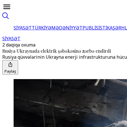
SİYASƏT
TÜRKİYƏ
MƏDƏNİYYƏT
PUBLİSİSTİKA
ŞƏRH
SİYASƏT
2 dəqiqə oxuma
Rusiya Ukraynada elektrik şəbəkəsinə zərbə endirdi
Rusiya qüvvələrinin Ukrayna enerji infrastrukturuna hücu
Paylaş