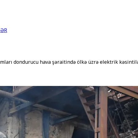
LƏR
mları dondurucu hava şəraitində ölkə üzrə elektrik kəsintil