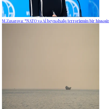
M.Zaxarova: “NATO və Aİ beynəlxalq terrorizmin bir hissəsin