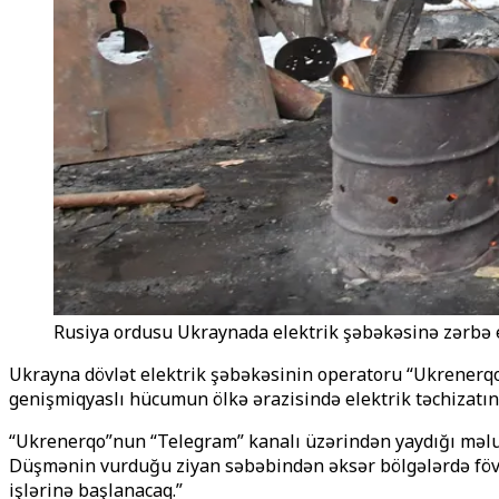
Rusiya ordusu Ukraynada elektrik şəbəkəsinə zərbə e
Ukrayna dövlət elektrik şəbəkəsinin operatoru “Ukrenerqo”
genişmiqyaslı hücumun ölkə ərazisində elektrik təchizatını
“Ukrenerqo”nun “Telegram” kanalı üzərindən yaydığı məluma
Düşmənin vurduğu ziyan səbəbindən əksər bölgələrdə fövqəl
işlərinə başlanacaq.”