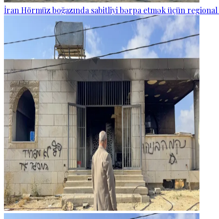
İran Hörmüz boğazında sabitliyi bərpa etmək üçün regional 