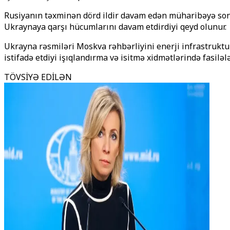
Rusiyanın təxminən dörd ildir davam edən müharibəyə son 
Ukraynaya qarşı hücumlarını davam etdirdiyi qeyd olunur.
Ukrayna rəsmiləri Moskva rəhbərliyini enerji infrastruktu
istifadə etdiyi işıqlandırma və isitmə xidmətlərində fasilələ
TÖVSİYƏ EDİLƏN