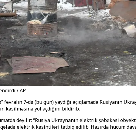
ndirdi / AP
 fevralın 7-də (bu gün) yaydığı açıqlamada Rusiyanın Ukray
n kəsilməsinə yol açdığını bildirib.
tda deyilir: “Rusiya Ukraynanın elektrik şəbəkəsi obyektlə
adə elektrik kəsintiləri tətbiq edilib. Hazırda hücum dava