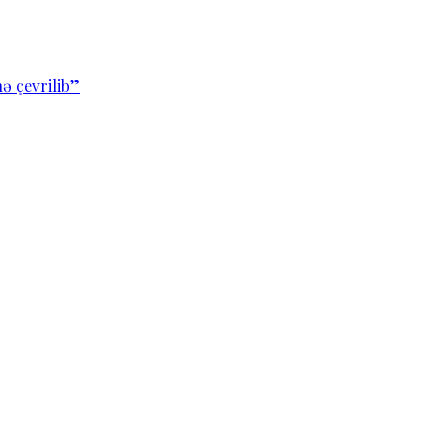
ə çevrilib”