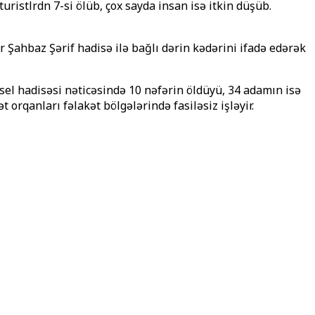
 turistlәrdәn 7-si ölüb, çox sayda insan isə itkin düşüb.
 Şahbaz Şərif hadisə ilə bağlı dərin kədərini ifadə edərək
 sel hadisəsi nəticəsində 10 nəfərin öldüyü, 34 adamın isə
t orqanları fəlakət bölgələrində fasiləsiz işləyir.