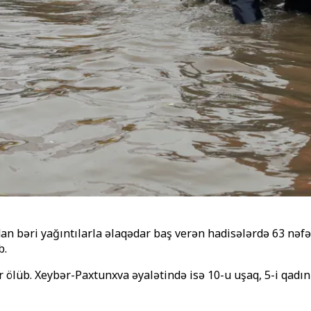
an bəri yağıntılarla əlaqədar baş verən hadisələrdə 63 nəfə
b.
ölüb. Xeybər-Paxtunxva əyalətində isə 10-u uşaq, 5-i qadın 