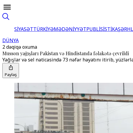
SİYASƏT
TÜRKİYƏ
MƏDƏNİYYƏT
PUBLİSİSTİKA
ŞƏRH
DÜNYA
2 dəqiqə oxuma
Musson yağışları Pakistan və Hindistanda fəlakətə çevrildi
Yağışlar və sel nəticəsində 73 nəfər həyatını itirib, yüzlər
Paylaş