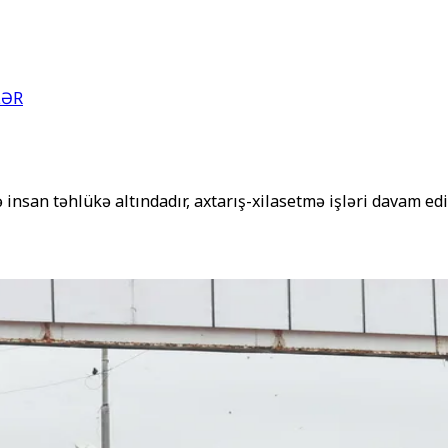
LƏR
lə insan təhlükə altındadır, axtarış-xilasetmə işləri davam edi