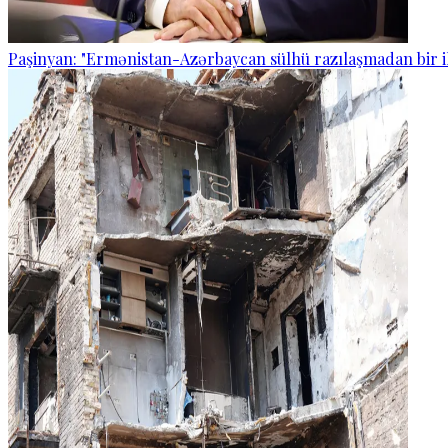
Paşinyan: "Ermənistan-Azərbaycan sülhü razılaşmadan bir i