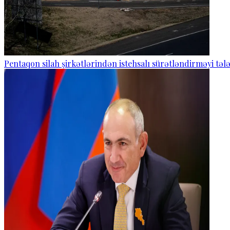
Pentaqon silah şirkətlərindən istehsalı sürətləndirməyi təl