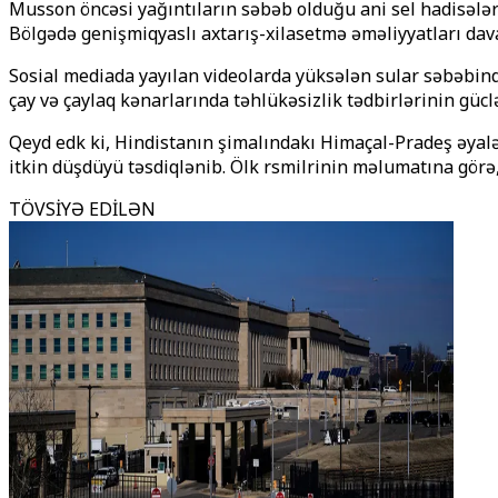
Musson öncəsi yağıntıların səbəb olduğu ani sel hadisələri Svat
Bölgədə genişmiqyaslı axtarış-xilasetmə əməliyyatları davam
Sosial mediada yayılan videolarda yüksələn sular səbəbində
çay və çaylaq kənarlarında təhlükəsizlik tədbirlərinin gücl
Qeyd edәk ki, Hindistanın şimalındakı Himaçal-Pradeş əyalə
itkin düşdüyü təsdiqlənib. Ölkә rәsmilәrinin məlumatına görə
TÖVSİYƏ EDİLƏN