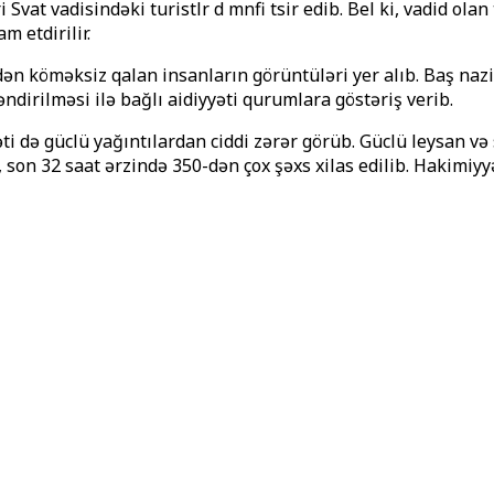
 vadisindəki turistlәrә dә mәnfi tәsir edib. Belә ki, vadidә olan
 etdirilir.
n köməksiz qalan insanların görüntüləri yer alıb. Baş nazir
əndirilməsi ilə bağlı aidiyyəti qurumlara göstəriş verib.
ti də güclü yağıntılardan ciddi zərər görüb. Güclü leysan və
, son 32 saat ərzində 350-dən çox şəxs xilas edilib. Hakimiyyə