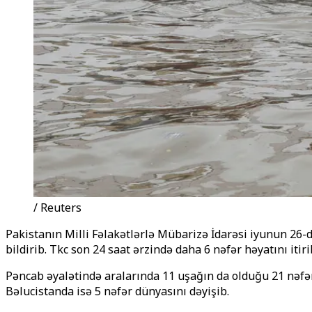
/ Reuters
Pakistanın Milli Fəlakətlərlə Mübarizə İdarəsi iyunun 26-d
bildirib. Tәkcә son 24 saat ərzində daha 6 nəfər həyatını itiri
Pəncab əyalətində aralarında 11 uşağın da olduğu 21 nəfər 
Bəlucistanda isə 5 nəfər dünyasını dəyişib.