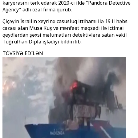
karyerasını tərk edərək 2020-ci ildə "Pandora Detective
Agency" adlı özəl firma qurub.
Çiçəyin İsrailin xeyrinə casusluq ittihamı ilə 19 il həbs
cəzası alan Musa Kuş və mənfəət məqsədi ilə ictimai
qeydlərdən şəxsi məlumatları detektivlərə satan vəkil
Tuğrulhan Diplə işlədiyi bildirilib.
TÖVSİYƏ EDİLƏN