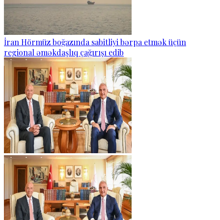
İran Hörmüz boğazında sabitliyi bərpa etmək üçün
regional əməkdaşlıq çağırışı edib