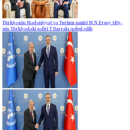
Türkiyənin Mədəniyyət və Turizm naziri M.N.Ersoy ABŞ-
nin Türkiyədəki səfiri T.Barrakı qəbul edib