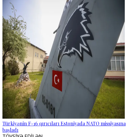
Türkiyənin F-16 qırıcıları Estoniyada NATO missiyasına
başladı
TÖVSİYƏ EDİLƏN