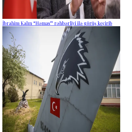
İbrahim Kalın “Həmas” rəhbərliyi ilə görüş keçirib