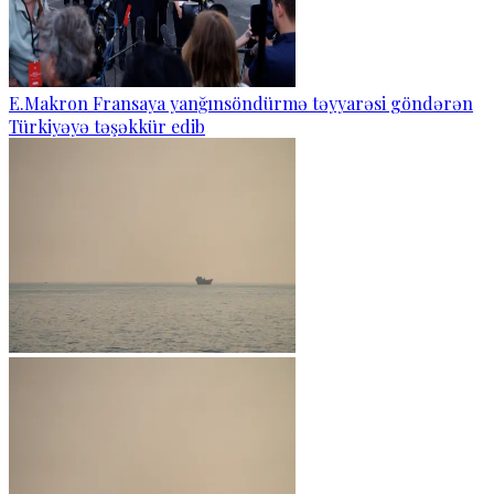
E.Makron Fransaya yanğınsöndürmə təyyarəsi göndərən
Türkiyəyə təşəkkür edib