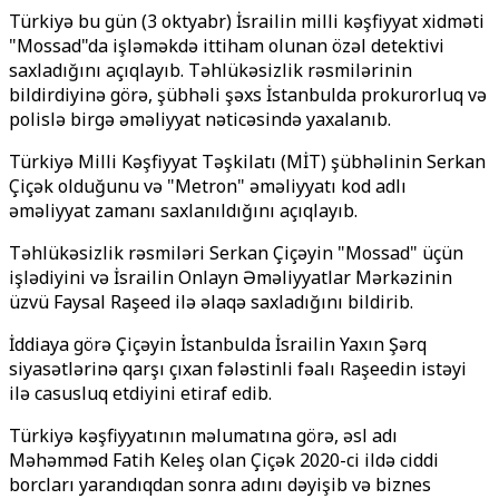
Türkiyə bu gün (3 oktyabr) İsrailin milli kəşfiyyat xidməti
"Mossad"da işləməkdə ittiham olunan özəl detektivi
saxladığını açıqlayıb. Təhlükəsizlik rəsmilərinin
bildirdiyinə görə, şübhəli şəxs İstanbulda prokurorluq və
polislə birgə əməliyyat nəticəsində yaxalanıb.
Türkiyə Milli Kəşfiyyat Təşkilatı (MİT) şübhəlinin Serkan
Çiçək olduğunu və "Metron" əməliyyatı kod adlı
əməliyyat zamanı saxlanıldığını açıqlayıb.
Təhlükəsizlik rəsmiləri Serkan Çiçəyin "Mossad" üçün
işlədiyini və İsrailin Onlayn Əməliyyatlar Mərkəzinin
üzvü Faysal Raşeed ilə əlaqə saxladığını bildirib.
İddiaya görə Çiçəyin İstanbulda İsrailin Yaxın Şərq
siyasətlərinə qarşı çıxan fələstinli fəalı Raşeedin istəyi
ilə casusluq etdiyini etiraf edib.
Türkiyə kəşfiyyatının məlumatına görə, əsl adı
Məhəmməd Fatih Keleş olan Çiçək 2020-ci ildə ciddi
borcları yarandıqdan sonra adını dəyişib və biznes