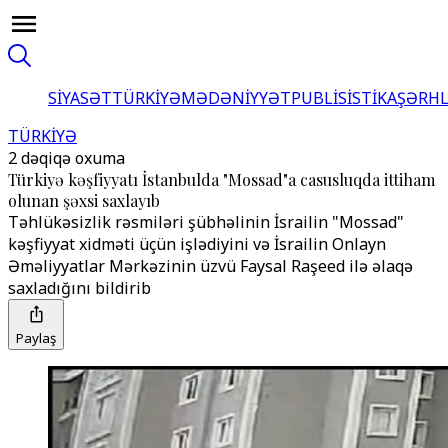
SİYASƏT
TÜRKİYƏ
MƏDƏNİYYƏT
PUBLİSİSTİKA
ŞƏRH
TÜRKİYƏ
2 dəqiqə oxuma
Türkiyə kəşfiyyatı İstanbulda "Mossad"a casusluqda ittiham
olunan şəxsi saxlayıb
Təhlükəsizlik rəsmiləri şübhəlinin İsrailin "Mossad"
kəşfiyyat xidməti üçün işlədiyini və İsrailin Onlayn
Əməliyyatlar Mərkəzinin üzvü Faysal Raşeed ilə əlaqə
saxladığını bildirib
Paylaş