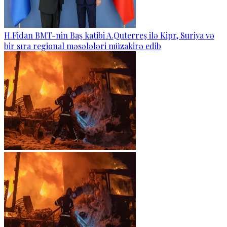
H.Fidan BMT-nin Baş katibi A.Quterreş ilə Kipr, Suriya və
bir sıra regional məsələləri müzakirə edib