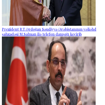
Prezident R.T.Ərdoğan Səudiyyə Ərəbistanının vəliəhd
şahzadəsi M.Salman ilə telefon danışığı keçirib