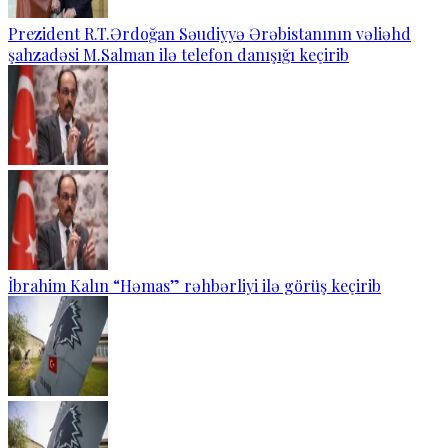
Prezident R.T.Ərdoğan Səudiyyə Ərəbistanının vəliəhd
şahzadəsi M.Salman ilə telefon danışığı keçirib
İbrahim Kalın “Həmas” rəhbərliyi ilə görüş keçirib