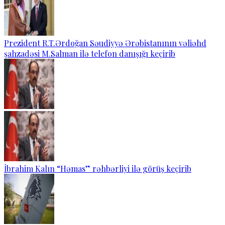
Prezident R.T.Ərdoğan Səudiyyə Ərəbistanının vəliəhd
şahzadəsi M.Salman ilə telefon danışığı keçirib
İbrahim Kalın “Həmas” rəhbərliyi ilə görüş keçirib