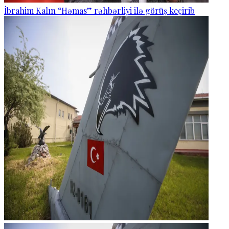
İbrahim Kalın “Həmas” rəhbərliyi ilə görüş keçirib