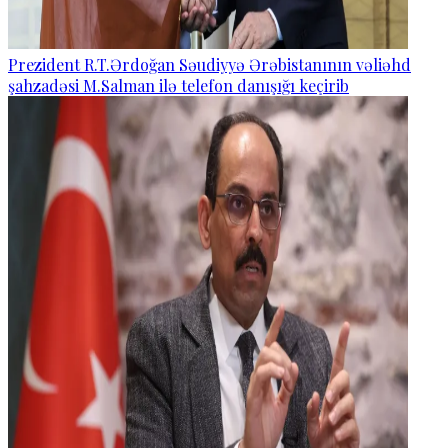
Prezident R.T.Ərdoğan Səudiyyə Ərəbistanının vəliəhd
şahzadəsi M.Salman ilə telefon danışığı keçirib