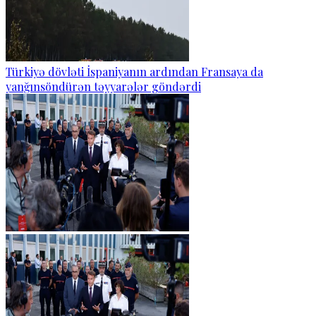
Türkiyə dövləti İspaniyanın ardından Fransaya da
yanğınsöndürən təyyarələr göndərdi