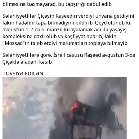
bilməsinə baxmayaraq, bu tapşırığı qəbul edib.
Səlahiyyətlilər Çiçəyin Raşeedin verdiyi ünvana getdiyini,
lakin hədəfini tapa bilmədiyini bildirib. Qeyd olunub ki,
avqustun 1-2-də o, mənzil kirayələmək adı ilə yaşayış
kompleksinə daxil olub və kəşfiyyat aparıb, lakin
"Mossad"ın tələb etdiyi məlumatları toplaya bilməyib.
Səlahiyyətlilərə görə, İsrail casusu Raşeed avqustun 3-də
Çiçəklə əlaqəni kəsib.
TÖVSİYƏ EDİLƏN