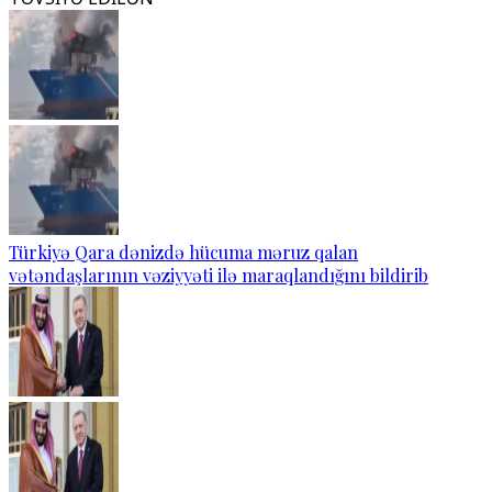
Türkiyə Qara dənizdə hücuma məruz qalan
vətəndaşlarının vəziyyəti ilə maraqlandığını bildirib