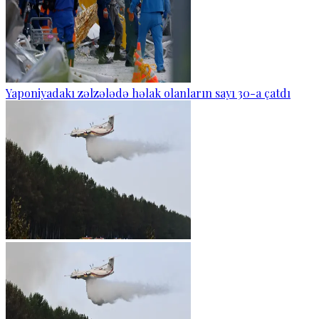
Yaponiyadakı zəlzələdə həlak olanların sayı 30-a çatdı