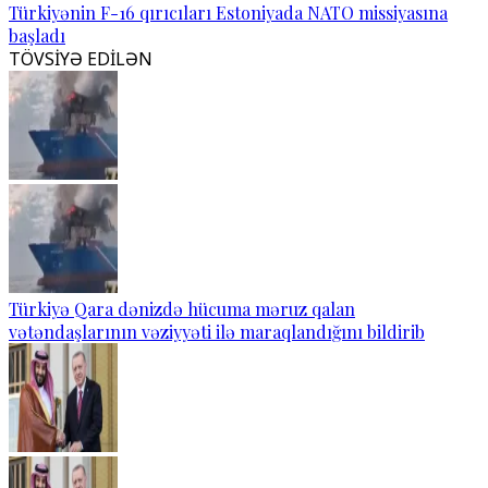
Türkiyənin F-16 qırıcıları Estoniyada NATO missiyasına
başladı
TÖVSİYƏ EDİLƏN
Türkiyə Qara dənizdə hücuma məruz qalan
vətəndaşlarının vəziyyəti ilə maraqlandığını bildirib