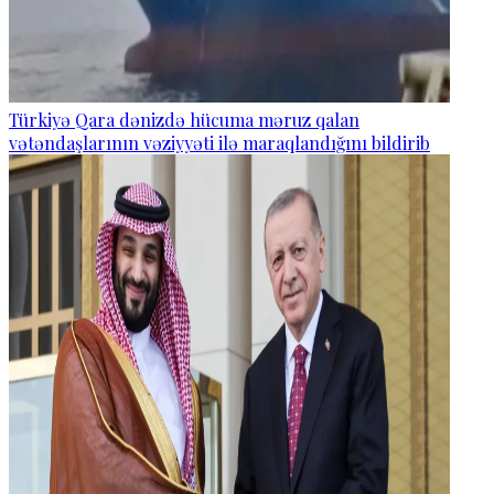
Türkiyə Qara dənizdə hücuma məruz qalan
vətəndaşlarının vəziyyəti ilə maraqlandığını bildirib