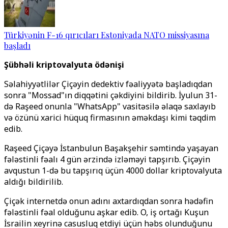
Türkiyənin F-16 qırıcıları Estoniyada NATO missiyasına
başladı
Şübhəli kriptovalyuta ödənişi
Səlahiyyətlilər Çiçəyin dedektiv fəaliyyətə başladıqdan
sonra "Mossad"ın diqqətini çəkdiyini bildirib. İyulun 31-
də Raşeed onunla "WhatsApp" vasitəsilə əlaqə saxlayıb
və özünü xarici hüquq firmasının əməkdaşı kimi təqdim
edib.
Raşeed Çiçəyə İstanbulun Başakşehir səmtində yaşayan
fələstinli fəalı 4 gün ərzində izləməyi tapşırıb. Çiçəyin
avqustun 1-də bu tapşırıq üçün 4000 dollar kriptovalyuta
aldığı bildirilib.
Çiçək internetdə onun adını axtardıqdan sonra hədəfin
fələstinli fəal olduğunu aşkar edib. O, iş ortağı Kuşun
İsrailin xeyrinə casusluq etdiyi üçün həbs olunduğunu