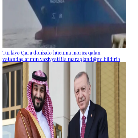
Türkiyə Qara dənizdə hücuma məruz qalan
vətəndaşlarının vəziyyəti ilə maraqlandığını bildirib