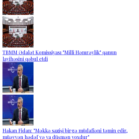
TBMM Ədalət Komissiyası "Milli Həmrəylik" qanun
layihəsini qəbul etdi
Hakan Fidan: "Məkkə sazişi birgə müdafiəni təmin edir,
müəyyən hədəf və ya düşmən yoxdur"