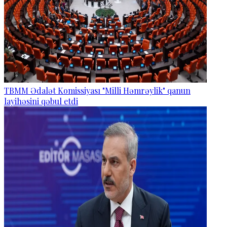
TBMM Ədalət Komissiyası "Milli Həmrəylik" qanun
layihəsini qəbul etdi