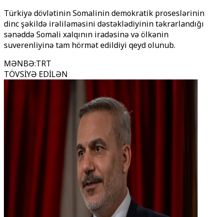
Türkiyə dövlətinin Somalinin demokratik proseslərinin
dinc şəkildə irəliləməsini dəstəklədiyinin təkrarlandığı
sənəddə Somali xalqının iradəsinə və ölkənin
suverenliyinə tam hörmət edildiyi qeyd olunub.
MƏNBƏ
:
TRT
TÖVSİYƏ EDİLƏN