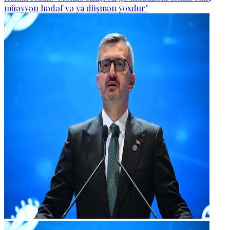
müəyyən hədəf və ya düşmən yoxdur"