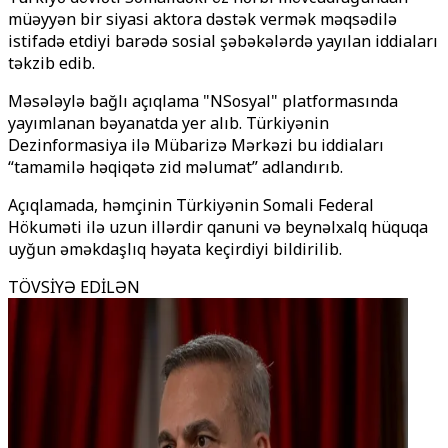
müəyyən bir siyasi aktora dəstək vermək məqsədilə
istifadə etdiyi barədə sosial şəbəkələrdə yayılan iddiaları
təkzib edib.
Məsələylə bağlı açıqlama "NSosyal" platformasında
yayımlanan bəyanatda yer alıb. Türkiyənin
Dezinformasiya ilə Mübarizə Mərkəzi bu iddiaları
“tamamilə həqiqətə zid məlumat” adlandırıb.
Açıqlamada, həmçinin Türkiyənin Somali Federal
Hökuməti ilə uzun illərdir qanuni və beynəlxalq hüquqa
uyğun əməkdaşlıq həyata keçirdiyi bildirilib.
TÖVSİYƏ EDİLƏN