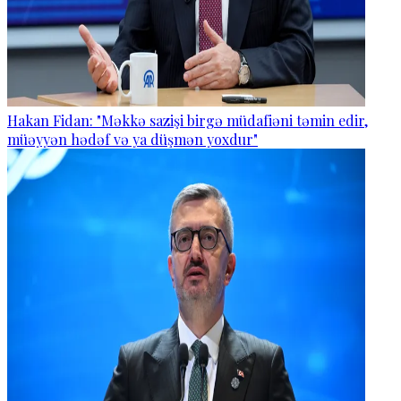
Hakan Fidan: "Məkkə sazişi birgə müdafiəni təmin edir,
müəyyən hədəf və ya düşmən yoxdur"