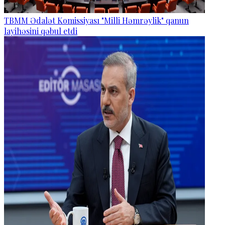
TBMM Ədalət Komissiyası "Milli Həmrəylik" qanun
layihəsini qəbul etdi