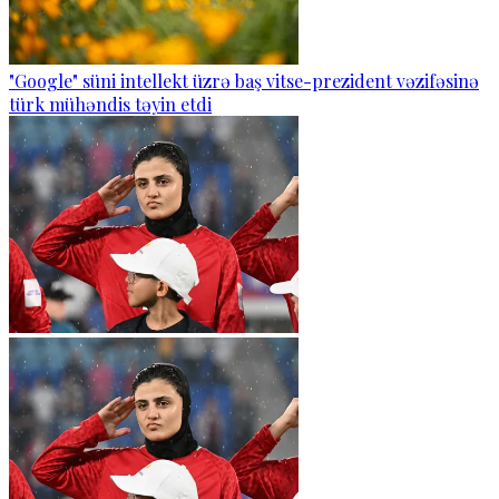
"Google" süni intellekt üzrə baş vitse-prezident vəzifəsinə
türk mühəndis təyin etdi