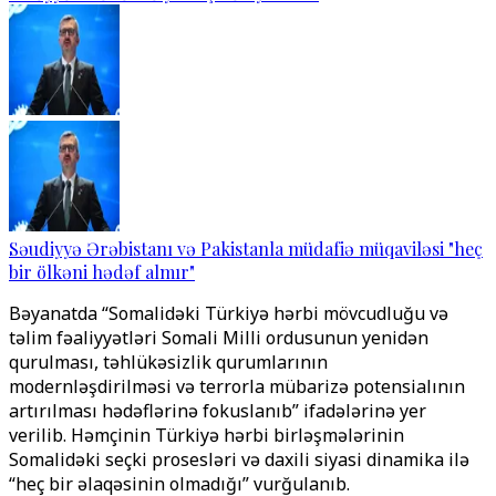
Səudiyyə Ərəbistanı və Pakistanla müdafiə müqaviləsi "heç
bir ölkəni hədəf almır"
Bəyanatda “Somalidəki Türkiyə hərbi mövcudluğu və
təlim fəaliyyətləri Somali Milli ordusunun yenidən
qurulması, təhlükəsizlik qurumlarının
modernləşdirilməsi və terrorla mübarizə potensialının
artırılması hədəflərinə fokuslanıb” ifadələrinə yer
verilib. Həmçinin Türkiyə hərbi birləşmələrinin
Somalidəki seçki prosesləri və daxili siyasi dinamika ilə
“heç bir əlaqəsinin olmadığı” vurğulanıb.