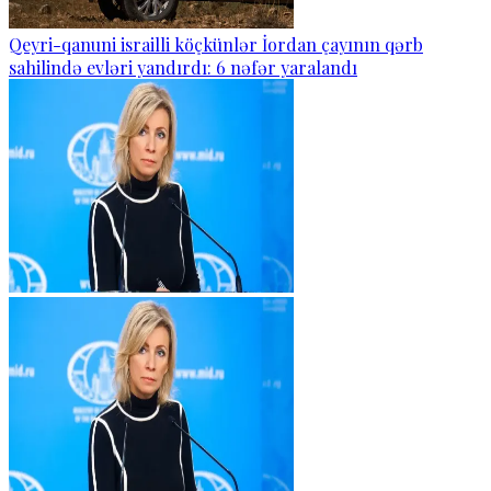
Qeyri-qanuni israilli köçkünlər İordan çayının qərb
sahilində evləri yandırdı: 6 nəfər yaralandı