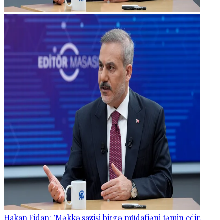
Hakan Fidan: "Məkkə sazişi birgə müdafiəni təmin edir,