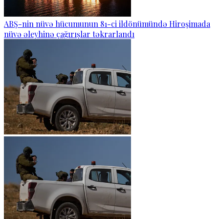
ABŞ-nin nüvə hücumunun 81-ci ildönümündə Hiroşimada
nüvə əleyhinə çağırışlar təkrarlandı