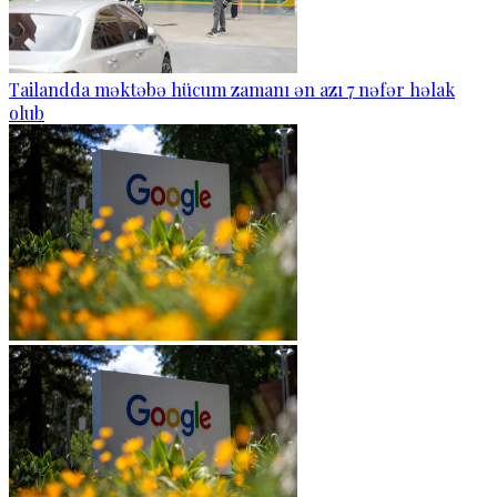
Tailandda məktəbə hücum zamanı ən azı 7 nəfər həlak
olub