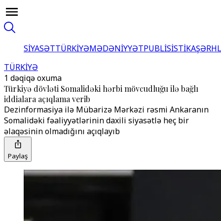
SİYASƏT
TÜRKİYƏ
MƏDƏNİYYƏT
PUBLİSİSTİKA
ŞƏRH
TÜRKİYƏ
1 dəqiqə oxuma
Türkiyə dövləti Somalidəki hərbi mövcudluğu ilə bağlı
iddialara açıqlama verib
Dezinformasiya ilə Mübarizə Mərkəzi rəsmi Ankaranın
Somalidəki fəaliyyətlərinin daxili siyasətlə heç bir
əlaqəsinin olmadığını açıqlayıb
Paylaş