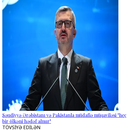
Səudiyyə Ərəbistanı və Pakistanla müdafiə müqaviləsi "heç
bir ölkəni hədəf almır"
TÖVSİYƏ EDİLƏN