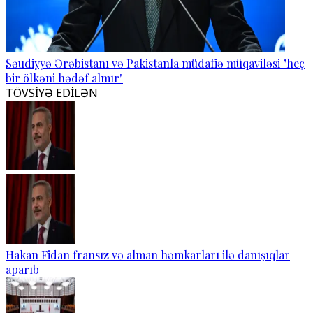
Səudiyyə Ərəbistanı və Pakistanla müdafiə müqaviləsi "heç
bir ölkəni hədəf almır"
TÖVSİYƏ EDİLƏN
Hakan Fidan fransız və alman həmkarları ilə danışıqlar
aparıb