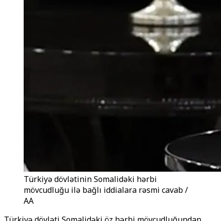
Türkiyə dövlətinin Somalidəki hərbi
mövcudluğu ilə bağlı iddialara rəsmi cavab /
AA
Türkiyə dövləti Somalidəki öz hərbi mövcudluğundan