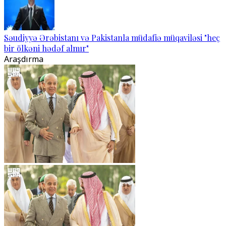
Səudiyyə Ərəbistanı və Pakistanla müdafiə müqaviləsi "heç
bir ölkəni hədəf almır"
Araşdırma