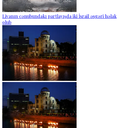
Livanın cənubundakı partlayışda iki İsrail əsgəri həlak
olub