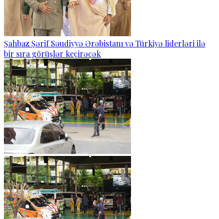
Şahbaz Şərif Səudiyyə Ərəbistanı və Türkiyə liderləri ilə
bir sıra görüşlər keçirəcək