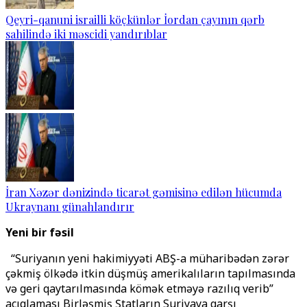
Qeyri-qanuni israilli köçkünlər İordan çayının qərb
sahilində iki məscidi yandırıblar
İran Xəzər dənizində ticarət gəmisinə edilən hücumda
Ukraynanı günahlandırır
Yeni bir fəsil
“Suriyanın yeni hakimiyyəti ABŞ-a müharibədən zərər
çəkmiş ölkədə itkin düşmüş amerikalıların tapılmasında
və geri qaytarılmasında kömək etməyə razılıq verib”
açıqlaması Birləşmiş Ştatların Suriyaya qarşı