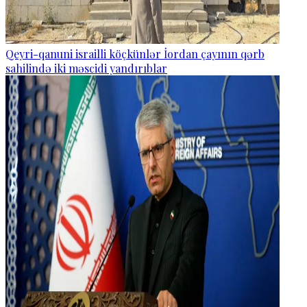
Qeyri-qanuni israilli köçkünlər İordan çayının qərb
sahilində iki məscidi yandırıblar