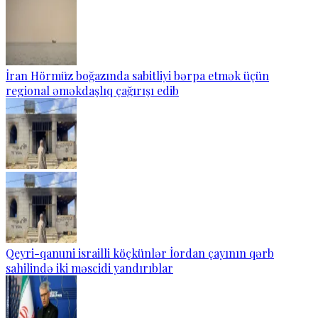
İran Hörmüz boğazında sabitliyi bərpa etmək üçün
regional əməkdaşlıq çağırışı edib
Qeyri-qanuni israilli köçkünlər İordan çayının qərb
sahilində iki məscidi yandırıblar