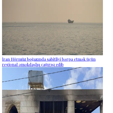
İran Hörmüz boğazında sabitliyi bərpa etmək üçün
regional əməkdaşlıq çağırışı edib