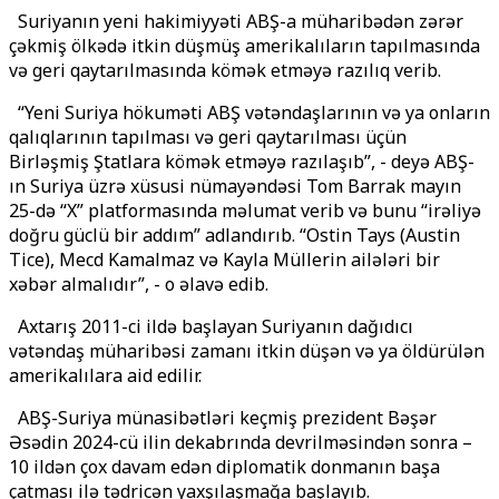
Suriyanın yeni hakimiyyəti ABŞ-a müharibədən zərər
çəkmiş ölkədə itkin düşmüş amerikalıların tapılmasında
və geri qaytarılmasında kömək etməyə razılıq verib.
“Yeni Suriya hökuməti ABŞ vətəndaşlarının və ya onların
qalıqlarının tapılması və geri qaytarılması üçün
Birləşmiş Ştatlara kömək etməyə razılaşıb”, - deyə ABŞ-
ın Suriya üzrə xüsusi nümayəndəsi Tom Barrak mayın
25-də “X” platformasında məlumat verib və bunu “irəliyə
doğru güclü bir addım” adlandırıb. “Ostin Tays (Austin
Tice), Mecd Kamalmaz və Kayla Müllerin ailələri bir
xəbər almalıdır”, - o əlavə edib.
Axtarış 2011-ci ildə başlayan Suriyanın dağıdıcı
vətəndaş müharibəsi zamanı itkin düşən və ya öldürülən
amerikalılara aid edilir.
ABŞ-Suriya münasibətləri keçmiş prezident Bəşər
Əsədin 2024-cü ilin dekabrında devrilməsindən sonra –
10 ildən çox davam edən diplomatik donmanın başa
çatması ilə tədricən yaxşılaşmağa başlayıb.