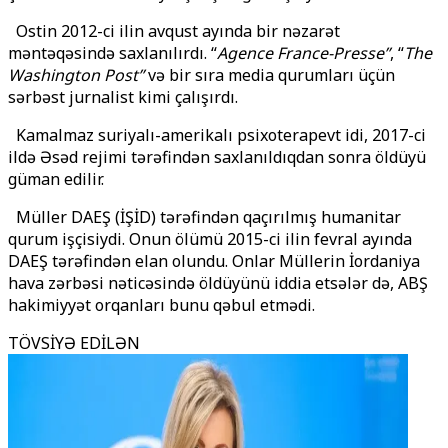
Ostin 2012-ci ilin avqust ayında bir nəzarət
məntəqəsində saxlanılırdı. “
Agence France-Presse”
, “
The
Washington Post”
və bir sıra media qurumları üçün
sərbəst jurnalist kimi çalışırdı.
Kamalmaz suriyalı-amerikalı psixoterapevt idi, 2017-ci
ildə Əsəd rejimi tərəfindən saxlanıldıqdan sonra öldüyü
güman edilir.
Müller DAEŞ (İŞİD) tərəfindən qaçırılmış humanitar
qurum işçisiydi. Onun ölümü 2015-ci ilin fevral ayında
DAEŞ tərəfindən elan olundu. Onlar Müllerin İordaniya
hava zərbəsi nəticəsində öldüyünü iddia etsələr də, ABŞ
hakimiyyət orqanları bunu qəbul etmədi.
TÖVSİYƏ EDİLƏN