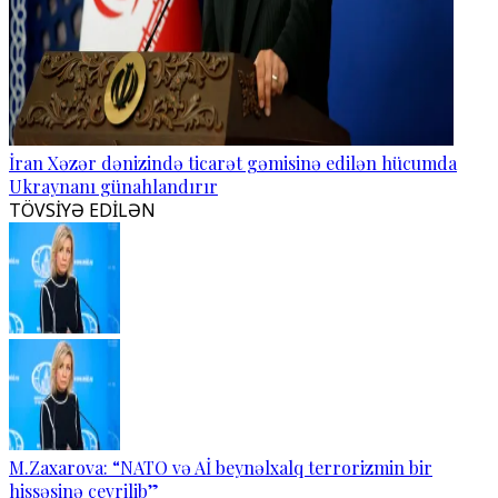
İran Xəzər dənizində ticarət gəmisinə edilən hücumda
Ukraynanı günahlandırır
TÖVSİYƏ EDİLƏN
M.Zaxarova: “NATO və Aİ beynəlxalq terrorizmin bir
hissəsinə çevrilib”