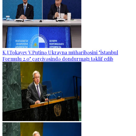
K.J.Tokayev V.Putinə Ukrayna müharibəsini "İstanbul
Formulu 2.0" çərçivəsində dondurmağı təklif edib