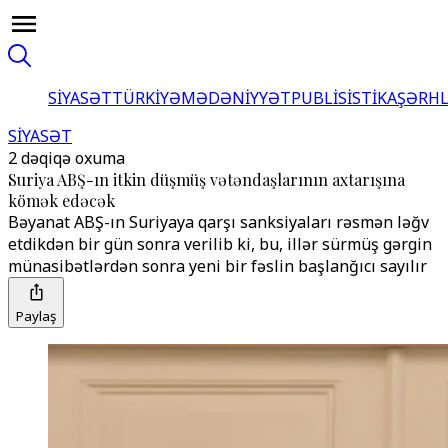
SİYASƏT
TÜRKİYƏ
MƏDƏNİYYƏT
PUBLİSİSTİKA
ŞƏRH
SİYASƏT
2 dəqiqə oxuma
Suriya ABŞ-ın itkin düşmüş vətəndaşlarının axtarışına
kömək edəcək
Bəyanat ABŞ-ın Suriyaya qarşı sanksiyaları rəsmən ləğv
etdikdən bir gün sonra verilib ki, bu, illər sürmüş gərgin
münasibətlərdən sonra yeni bir fəslin başlanğıcı sayılır
Paylaş