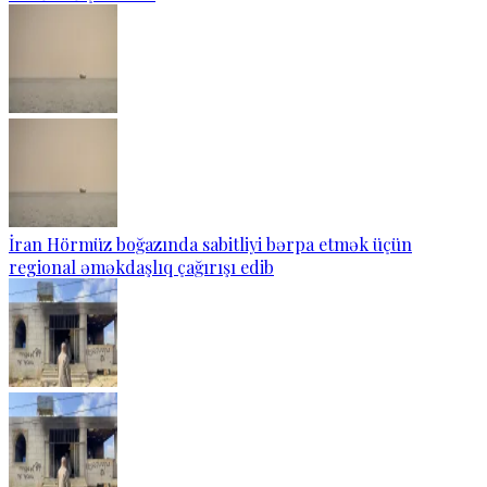
İran Hörmüz boğazında sabitliyi bərpa etmək üçün
regional əməkdaşlıq çağırışı edib