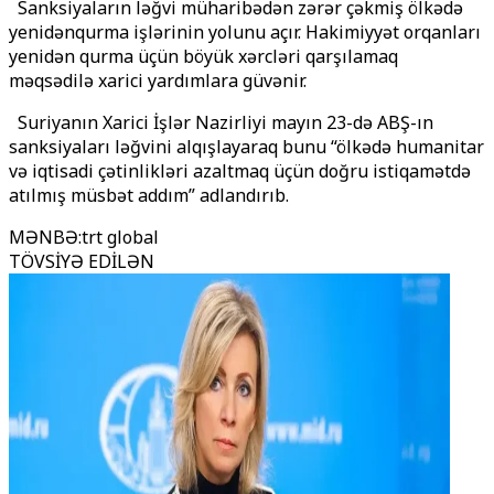
Sanksiyaların ləğvi müharibədən zərər çəkmiş ölkədə
yenidənqurma işlərinin yolunu açır. Hakimiyyət orqanları
yenidən qurma üçün böyük xərcləri qarşılamaq
məqsədilə xarici yardımlara güvənir.
Suriyanın Xarici İşlər Nazirliyi mayın 23-də ABŞ-ın
sanksiyaları ləğvini alqışlayaraq bunu “ölkədə humanitar
və iqtisadi çətinlikləri azaltmaq üçün doğru istiqamətdə
atılmış müsbət addım” adlandırıb.
MƏNBƏ
:
trt global
TÖVSİYƏ EDİLƏN