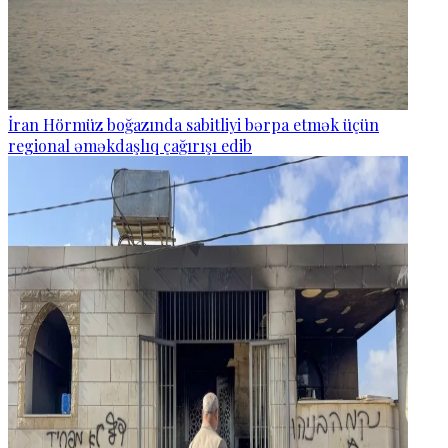
İran Hörmüz boğazında sabitliyi bərpa etmək üçün
regional əməkdaşlıq çağırışı edib