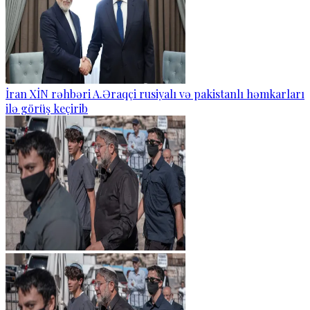
İran XİN rəhbəri A.Əraqçi rusiyalı və pakistanlı həmkarları
ilə görüş keçirib