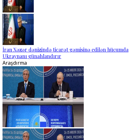
İran Xəzər dənizində ticarət gəmisinə edilən hücumda
Ukraynanı günahlandırır
Araşdırma