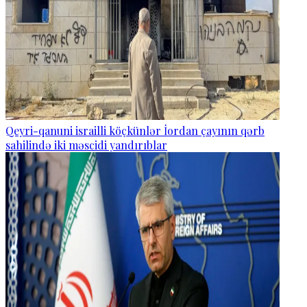
Qeyri-qanuni israilli köçkünlər İordan çayının qərb
sahilində iki məscidi yandırıblar