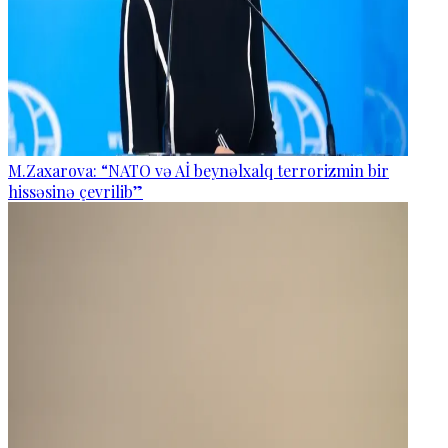
M.Zaxarova: “NATO və Aİ beynəlxalq terrorizmin bir
hissəsinə çevrilib”