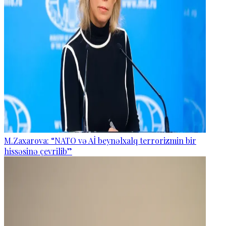
M.Zaxarova: “NATO və Aİ beynəlxalq terrorizmin bir
hissəsinə çevrilib”