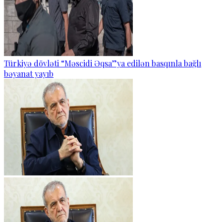
Türkiyə dövləti “Məscidi Əqsa”ya edilən basqınla bağlı
bəyanat yayıb