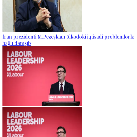
İran prezidenti M.Pezeşkian ölkədəki iqtisadi problemlərlə
bağlı danışıb