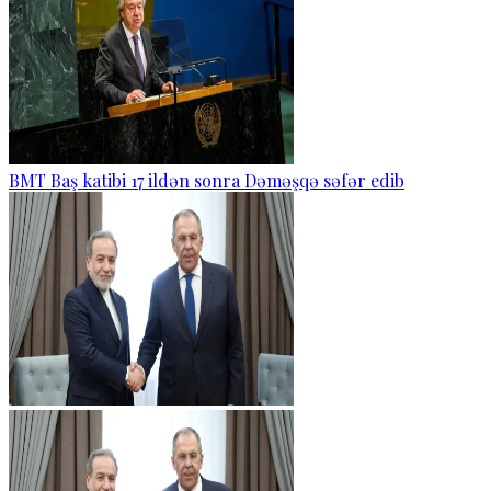
BMT Baş katibi 17 ildən sonra Dəməşqə səfər edib