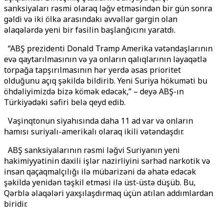
sanksiyaları rəsmi olaraq ləğv etməsindən bir gün sonra
gəldi və iki ölkə arasındakı əvvəllər gərgin olan
əlaqələrdə yeni bir fəsilin başlanğıcını yaratdı.
“ABŞ prezidenti Donald Tramp Amerika vətəndaşlarının
evə qaytarılmasının və ya onların qalıqlarının ləyaqətlə
torpağa tapşırılmasının hər yerdə əsas prioritet
olduğunu açıq şəkildə bildirib. Yeni Suriya hökuməti bu
öhdəliyimizdə bizə kömək edəcək,” – deyə ABŞ-ın
Türkiyədəki səfiri belə qeyd edib.
Vaşinqtonun siyahısında daha 11 ad var və onların
hamısı suriyalı-amerikalı olaraq ikili vətəndaşdır.
ABŞ sanksiyalarının rəsmi ləğvi Suriyanın yeni
hakimiyyətinin daxili işlər nazirliyini sərhəd narkotik və
insan qaçaqmalçılığı ilə mübarizəni də əhatə edəcək
şəkildə yenidən təşkil etməsi ilə üst-üstə düşüb. Bu,
Qərblə əlaqələri yaxşılaşdırmaq üçün atılan addımlardan
biridir.