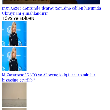
İran Xəzər dənizində ticarət gəmisinə edilən hücumda
Ukraynanı günahlandırır
TÖVSİYƏ EDİLƏN
M.Zaxarova: “NATO və Aİ beynəlxalq terrorizmin bir
hissəsinə çevrilib”