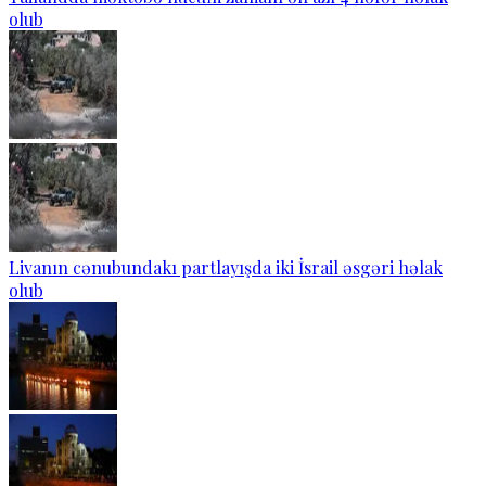
olub
Livanın cənubundakı partlayışda iki İsrail əsgəri həlak
olub