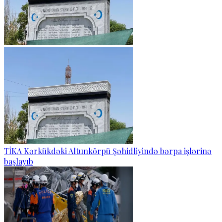
TİKA Kərkükdəki Altunkörpü Şəhidliyində bərpa işlərinə
başlayıb