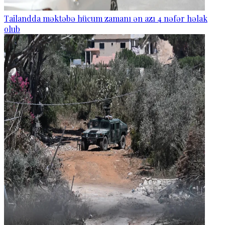
Tailandda məktəbə hücum zamanı ən azı 4 nəfər həlak
olub