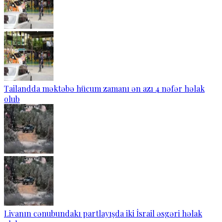
Tailandda məktəbə hücum zamanı ən azı 4 nəfər həlak
olub
Livanın cənubundakı partlayışda iki İsrail əsgəri həlak