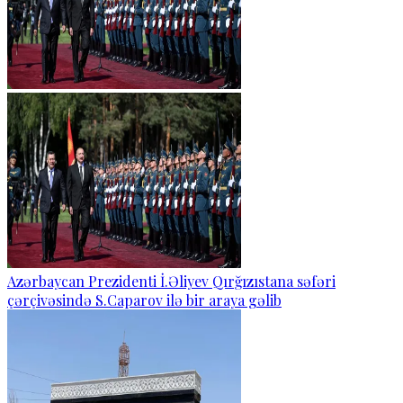
Azərbaycan Prezidenti İ.Əliyev Qırğızıstana səfəri
çərçivəsində S.Caparov ilə bir araya gəlib