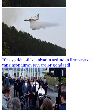
Türkiyə dövləti İspaniyanın ardından Fransaya da
yanğınsöndürən təyyarələr göndərdi