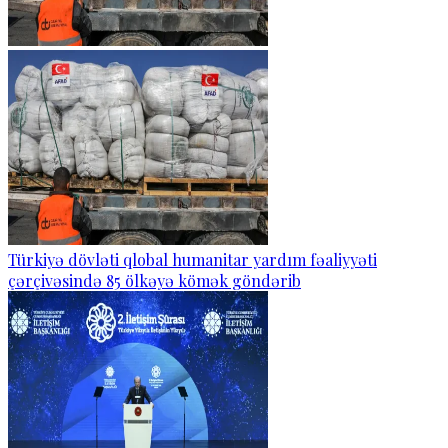
Türkiyə dövləti qlobal humanitar yardım fəaliyyəti
çərçivəsində 85 ölkəyə kömək göndərib