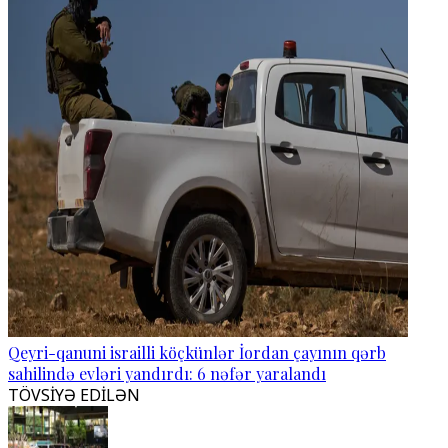
Qeyri-qanuni israilli köçkünlər İordan çayının qərb
sahilində evləri yandırdı: 6 nəfər yaralandı
TÖVSİYƏ EDİLƏN