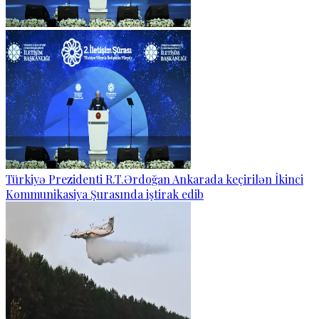
Türkiyə Prezidenti R.T.Ərdoğan Ankarada keçirilən İkinci
Kommunikasiya Şurasında iştirak edib