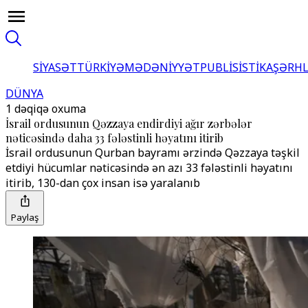
SİYASƏT
TÜRKİYƏ
MƏDƏNİYYƏT
PUBLİSİSTİKA
ŞƏRH
DÜNYA
1 dəqiqə oxuma
İsrail ordusunun Qəzzaya endirdiyi ağır zərbələr
nəticəsində daha 33 fələstinli həyatını itirib
İsrail ordusunun Qurban bayramı ərzində Qəzzaya təşkil
etdiyi hücumlar nəticəsində ən azı 33 fələstinli həyatını
itirib, 130-dan çox insan isə yaralanıb
Paylaş