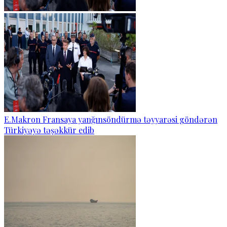
E.Makron Fransaya yanğınsöndürmə təyyarəsi göndərən
Türkiyəyə təşəkkür edib