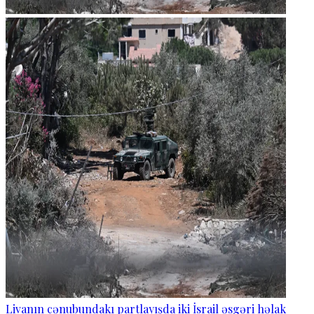
Livanın cənubundakı partlayışda iki İsrail əsgəri həlak