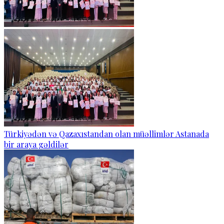
Türkiyədən və Qazaxıstandan olan müəllimlər Astanada
bir araya gəldilər