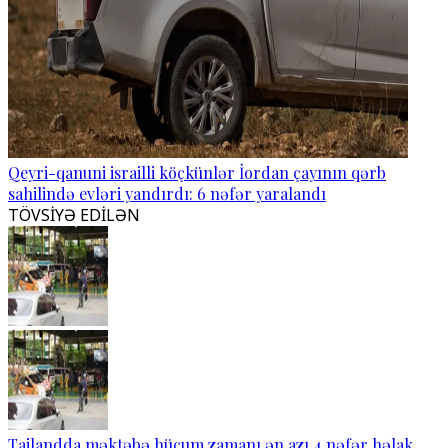
Qeyri-qanuni israilli köçkünlər İordan çayının qərb
sahilində evləri yandırdı: 6 nəfər yaralandı
TÖVSİYƏ EDİLƏN
Tailandda məktəbə hücum zamanı ən azı 4 nəfər həlak