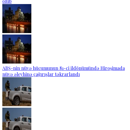
olub
ABŞ-nin nüvə hücumunun 81-ci ildönümündə Hiroşimada
nüvə əleyhinə çağırışlar təkrarlandı