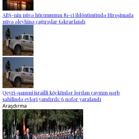
ABŞ-nin nüvə hücumunun 81-ci ildönümündə Hiroşimada
nüvə əleyhinə çağırışlar təkrarlandı
Qeyri-qanuni israilli köçkünlər İordan çayının qərb
sahilində evləri yandırdı: 6 nəfər yaralandı
Araşdırma