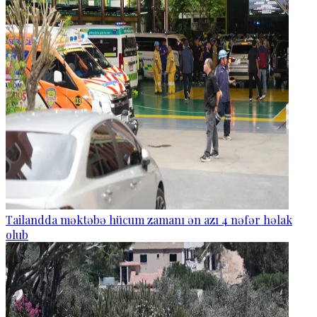
Tailandda məktəbə hücum zamanı ən azı 4 nəfər həlak
olub