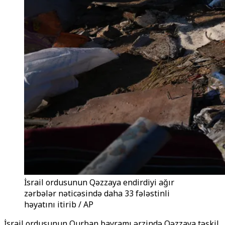
İsrail ordusunun Qəzzaya endirdiyi ağır
zərbələr nəticəsində daha 33 fələstinli
həyatını itirib / AP
İsrail ordusunun Qurban bayramı ərzində Qəzzaya təşkil