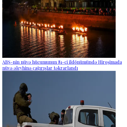
ABŞ-nin nüvə hücumunun 81-ci ildönümündə Hiroşimada
nüvə əleyhinə çağırışlar təkrarlandı