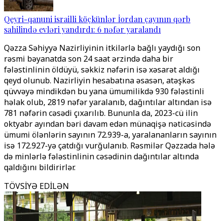
Qeyri-qanuni israilli köçkünlər İordan çayının qərb
sahilində evləri yandırdı: 6 nəfər yaralandı
Qəzza Səhiyyə Nazirliyinin itkilərlə bağlı yaydığı son
rəsmi bəyanatda son 24 saat ərzində daha bir
fələstinlinin öldüyü, səkkiz nəfərin isə xəsarət aldığı
qeyd olunub. Nazirliyin hesabatına əsasən, atəşkəs
qüvvəyə mindikdən bu yana ümumilikdə 930 fələstinli
həlak olub, 2819 nəfər yaralanıb, dağıntılar altından isə
781 nəfərin cəsədi çıxarılıb. Bununla da, 2023-cü ilin
oktyabr ayından bəri davam edən münaqişə nəticəsində
ümumi ölənlərin sayının 72.939-a, yaralananların sayının
isə 172.927-yə çatdığı vurğulanıb. Rəsmilər Qəzzada hələ
də minlərlə fələstinlinin cəsədinin dağıntılar altında
qaldığını bildirirlər.
TÖVSİYƏ EDİLƏN