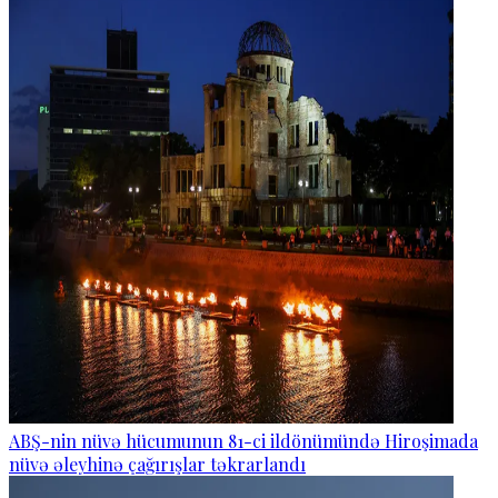
ABŞ-nin nüvə hücumunun 81-ci ildönümündə Hiroşimada
nüvə əleyhinə çağırışlar təkrarlandı