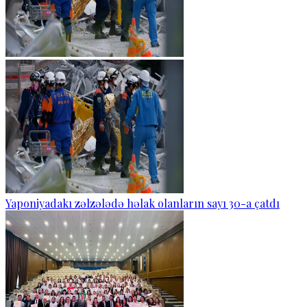
Yaponiyadakı zəlzələdə həlak olanların sayı 30-a çatdı