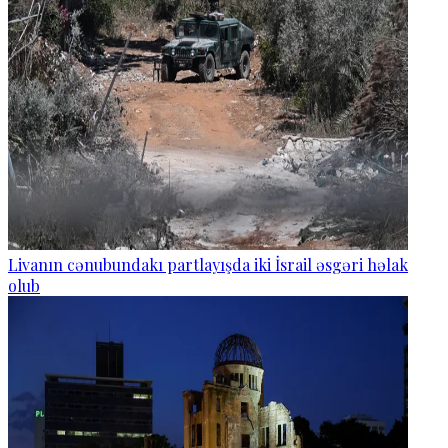
Livanın cənubundakı partlayışda iki İsrail əsgəri həlak
olub