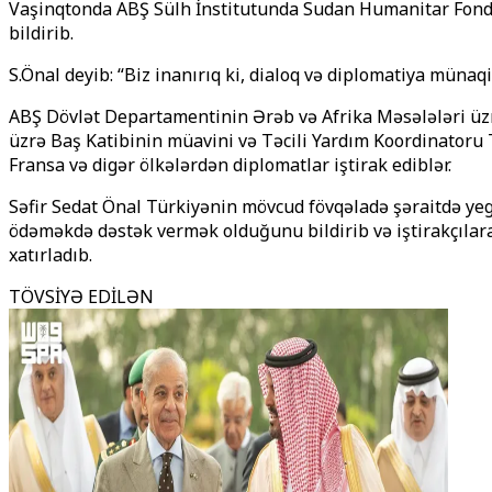
Vaşinqtonda ABŞ Sülh İnstitutunda Sudan Humanitar Fondun
bildirib.
S.Önal deyib: “Biz inanırıq ki, dialoq və diplomatiya müna
ABŞ Dövlət Departamentinin Ərəb və Afrika Məsələləri üzr
üzrə Baş Katibinin müavini və Təcili Yardım Koordinatoru To
Fransa və digər ölkələrdən diplomatlar iştirak ediblər.
Səfir Sedat Önal Türkiyənin mövcud fövqəladə şəraitdə ye
ödəməkdə dəstək vermək olduğunu bildirib və iştirakçıla
xatırladıb.
TÖVSİYƏ EDİLƏN