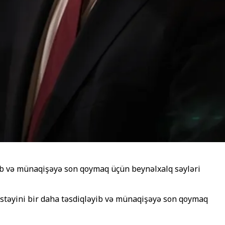
yib və münaqişəyə son qoymaq üçün beynəlxalq səyləri
əstəyini bir daha təsdiqləyib və münaqişəyə son qoymaq