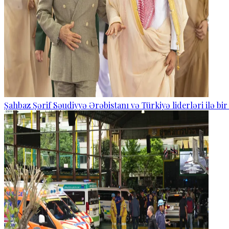
Şahbaz Şərif Səudiyyə Ərəbistanı və Türkiyə liderləri ilə bi