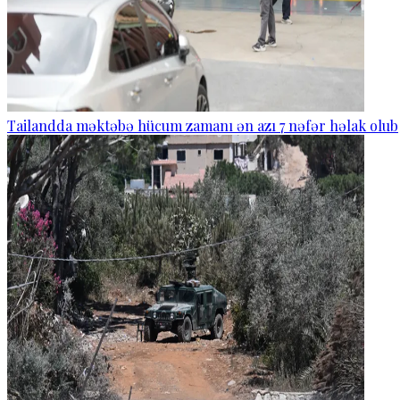
Tailandda məktəbə hücum zamanı ən azı 7 nəfər həlak olub