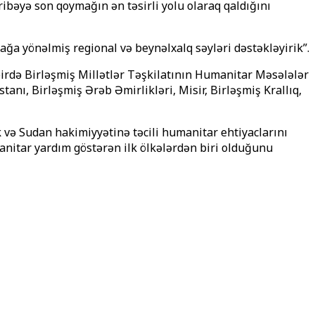
bəyə son qoymağın ən təsirli yolu olaraq qaldığını
ağa yönəlmiş regional və beynəlxalq səyləri dəstəkləyirik”.
irdə Birləşmiş Millətlər Təşkilatının Humanitar Məsələlər
anı, Birləşmiş Ərəb Əmirlikləri, Misir, Birləşmiş Krallıq,
və Sudan hakimiyyətinə təcili humanitar ehtiyaclarını
nitar yardım göstərən ilk ölkələrdən biri olduğunu