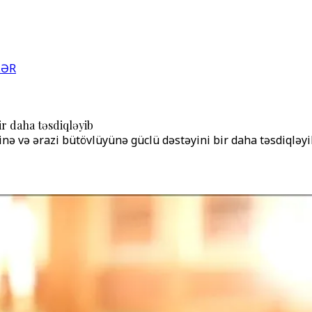
LƏR
ir daha təsdiqləyib
inə və ərazi bütövlüyünə güclü dəstəyini bir daha təsdiqləy