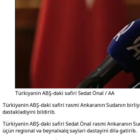
Türkiyənin ABŞ-dəki səfiri Sedat Önal / AA
Türkiyənin ABŞ-dəki səfiri rəsmi Ankaranın Sudanın birliy
dəstəklədiyini bildirib.
Türkiyənin ABŞ-dəki səfiri Sedat Önal rəsmi Ankaranın Sud
üçün regional və beynəlxalq səyləri dəstəyini dilə gətirib.