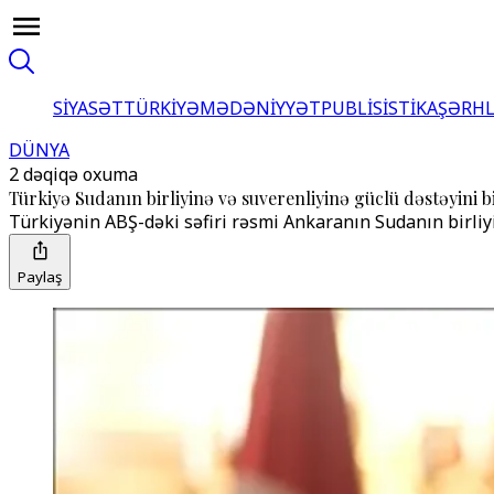
SİYASƏT
TÜRKİYƏ
MƏDƏNİYYƏT
PUBLİSİSTİKA
ŞƏRH
DÜNYA
2 dəqiqə oxuma
Türkiyə Sudanın birliyinə və suverenliyinə güclü dəstəyini b
Türkiyənin ABŞ-dəki səfiri rəsmi Ankaranın Sudanın birliy
Paylaş