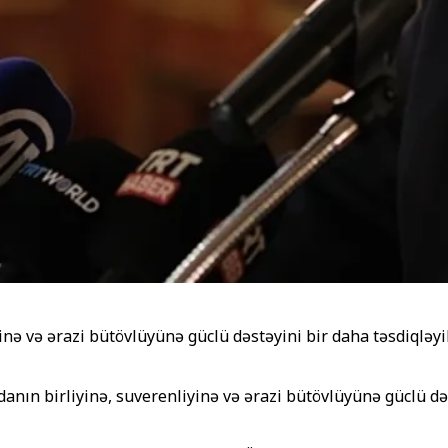
inə və ərazi bütövlüyünə güclü dəstəyini bir daha təsdiqlə
anın birliyinə, suverenliyinə və ərazi bütövlüyünə güclü d