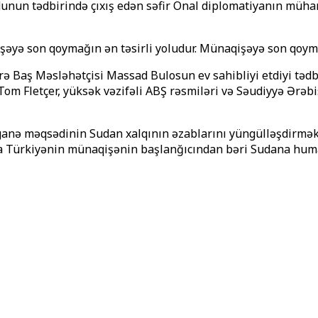
un tədbirində çıxış edən səfir Önal diplomatiyanın mühari
qişəyə son qoymağın ən təsirli yoludur. Münaqişəyə son qoym
ə Baş Məsləhətçisi Massad Bulosun ev sahibliyi etdiyi tədb
m Fletçer, yüksək vəzifəli ABŞ rəsmiləri və Səudiyyə Ərəbist
ganə məqsədinin Sudan xalqının əzablarını yüngülləşdirmək 
ra Türkiyənin münaqişənin başlanğıcından bəri Sudana huma