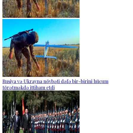
Rusiya və Ukrayna növbəti dəfə bir-birini hücum
törətməkdə ittiham etdi