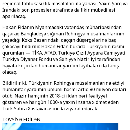
regional təhlükəsizlik məsələləri ilə yanaşı, Yaxın Şərq və
İrandakı son proseslər ətrafında da fikir mübadiləsi
aparılacaq.
Hakan Fidanın Myanmadakı vətəndaş müharibəsindən
qaçaraq Banqladeşə sığınan Rohingya müsəlmanlarının
yaşadığı Koks Bazarındakı qaçqın düşərgələrinə baş
çəkəcəyi bildirilir. Hakan Fidan burada Türkiyənin rəsmi
qurumları — TİKA, AFAD, Türkiyə Qızıl Aypara Cəmiyyəti,
Türkiyə Diyanət Fondu və Səhiyyə Nazirliyi tərəfindən
həyata keçirilən humanitar yardım layihələri ilə tanış
olacaq.
Bildirilir ki, Türkiyənin Rohingya müsəlmanlarına etdiyi
humanitar yardımın ümumi həcmi artıq 80 milyon dolları
ötüb. Nazir həmçinin 2018-ci ildən bəri fəaliyyət
göstərən və hər gün 1000-ə yaxın insana xidmət edən
Türk Səhra Xəstəxanasını da ziyarət edəcək.
TÖVSİYƏ EDİLƏN