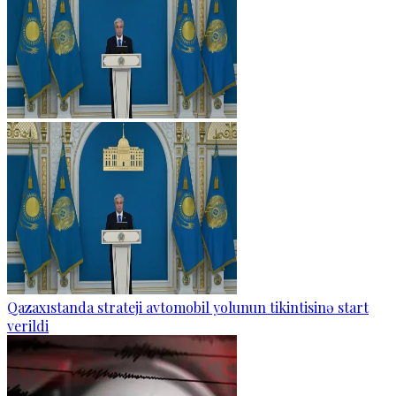
Qazaxıstanda strateji avtomobil yolunun tikintisinə start
verildi