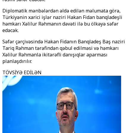
Diplomatik mənbələrdən əldə edilən məlumata görə,
Türkiyənin xarici işlər naziri Hakan Fidan banqladeşli
həmkarı Xəlilur Rəhmanın dəvəti ilə bu ölkəyə səfər
edəcək.
Səfər çərçivəsində Hakan Fidanın Banqladeş Baş naziri
Tariq Rəhman tərəfindən qəbul edilməsi və həmkarı
Xəlilur Rəhmanla ikitərəfli danışıqlar aparması
planlaşdırılır.
TÖVSİYƏ EDİLƏN