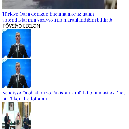
Türkiyə Qara dənizdə hücuma məruz qalan
vətəndaşlarının vəziyyəti ilə maraqlandığını bildirib
TÖVSİYƏ EDİLƏN
Səudiyyə Ərəbistanı və Pakistanla müdafiə müqaviləsi "heç
bir ölkəni hədəf almır"