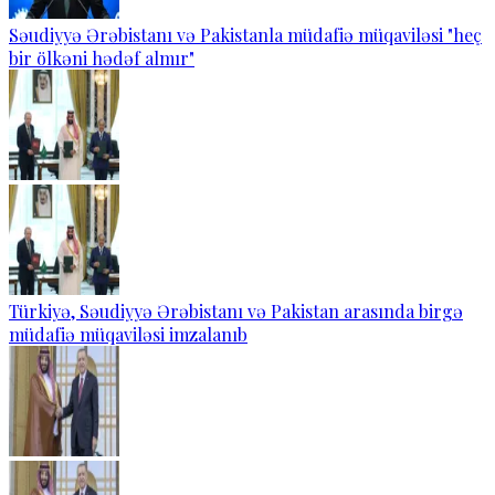
Səudiyyə Ərəbistanı və Pakistanla müdafiə müqaviləsi "heç
bir ölkəni hədəf almır"
Türkiyə, Səudiyyə Ərəbistanı və Pakistan arasında birgə
müdafiə müqaviləsi imzalanıb