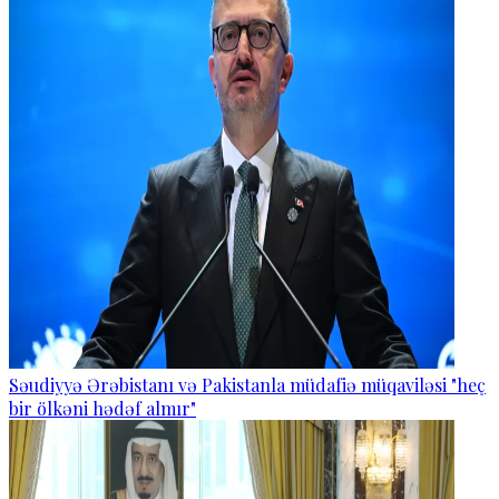
Səudiyyə Ərəbistanı və Pakistanla müdafiə müqaviləsi "heç
bir ölkəni hədəf almır"