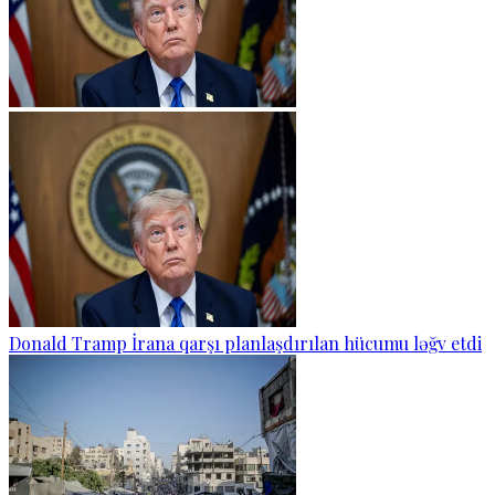
Donald Tramp İrana qarşı planlaşdırılan hücumu ləğv etdi