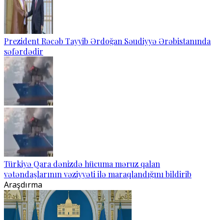
Prezident Rəcəb Tayyib Ərdoğan Səudiyyə Ərəbistanında
səfərdədir
Türkiyə Qara dənizdə hücuma məruz qalan
vətəndaşlarının vəziyyəti ilə maraqlandığını bildirib
Araşdırma