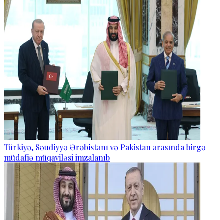
Türkiyə, Səudiyyə Ərəbistanı və Pakistan arasında birgə
müdafiə müqaviləsi imzalanıb