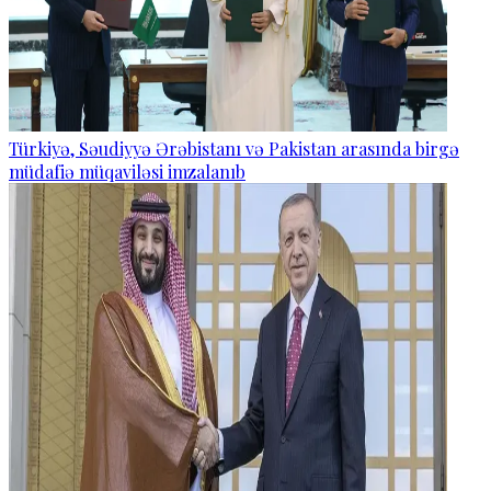
Türkiyə, Səudiyyə Ərəbistanı və Pakistan arasında birgə
müdafiə müqaviləsi imzalanıb