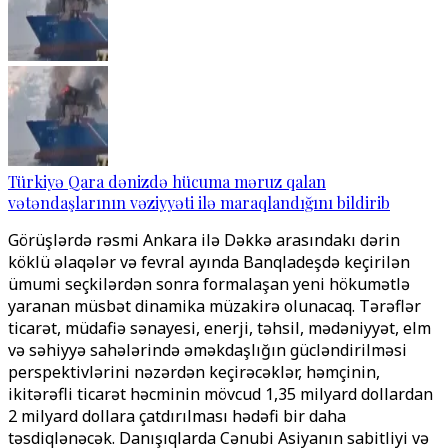
Türkiyə Qara dənizdə hücuma məruz qalan
vətəndaşlarının vəziyyəti ilə maraqlandığını bildirib
Görüşlərdə rəsmi Ankara ilə Dəkkə arasındakı dərin
köklü əlaqələr və fevral ayında Banqladeşdə keçirilən
ümumi seçkilərdən sonra formalaşan yeni hökumətlə
yaranan müsbət dinamika müzakirə olunacaq. Tərəflər
ticarət, müdafiə sənayesi, enerji, təhsil, mədəniyyət, elm
və səhiyyə sahələrində əməkdaşlığın gücləndirilməsi
perspektivlərini nəzərdən keçirəcəklər, həmçinin,
ikitərəfli ticarət həcminin mövcud 1,35 milyard dollardan
2 milyard dollara çatdırılması hədəfi bir daha
təsdiqlənəcək. Danışıqlarda Cənubi Asiyanın sabitliyi və