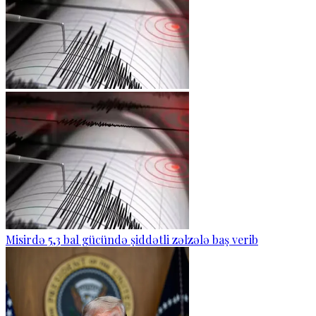
Misirdə 5,3 bal gücündə şiddətli zəlzələ baş verib