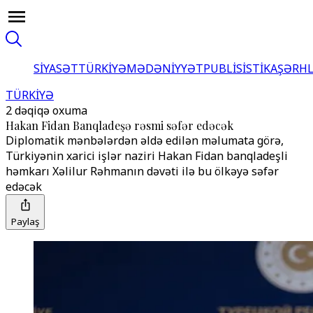
SİYASƏT
TÜRKİYƏ
MƏDƏNİYYƏT
PUBLİSİSTİKA
ŞƏRH
TÜRKİYƏ
2 dəqiqə oxuma
Hakan Fidan Banqladeşə rəsmi səfər edəcək
Diplomatik mənbələrdən əldə edilən məlumata görə,
Türkiyənin xarici işlər naziri Hakan Fidan banqladeşli
həmkarı Xəlilur Rəhmanın dəvəti ilə bu ölkəyə səfər
edəcək
Paylaş