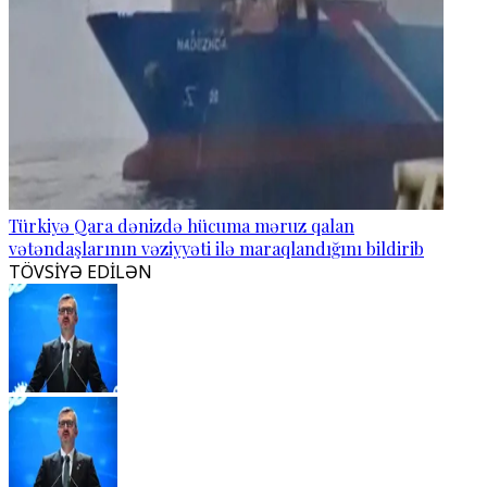
Türkiyə Qara dənizdə hücuma məruz qalan
vətəndaşlarının vəziyyəti ilə maraqlandığını bildirib
TÖVSİYƏ EDİLƏN