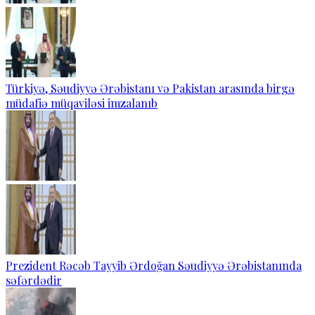
Türkiyə, Səudiyyə Ərəbistanı və Pakistan arasında birgə
müdafiə müqaviləsi imzalanıb
Prezident Rəcəb Tayyib Ərdoğan Səudiyyə Ərəbistanında
səfərdədir