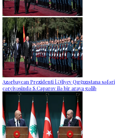
Azərbaycan Prezidenti İ.Əliyev Qırğızıstana səfəri
çərçivəsində S.Caparov ilə bir araya gəlib