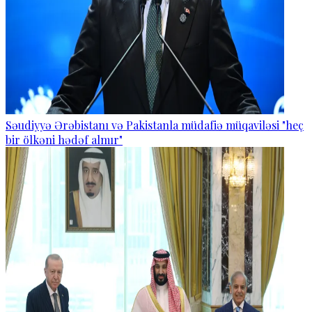
Səudiyyə Ərəbistanı və Pakistanla müdafiə müqaviləsi "heç
bir ölkəni hədəf almır"