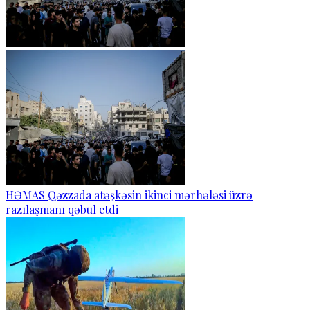
HƏMAS Qəzzada atəşkəsin ikinci mərhələsi üzrə
razılaşmanı qəbul etdi