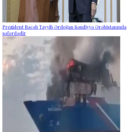
Prezident Rəcəb Tayyib Ərdoğan Səudiyyə Ərəbistanında
səfərdədir