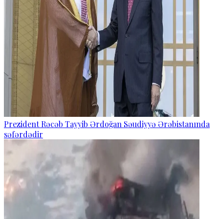
Prezident Rəcəb Tayyib Ərdoğan Səudiyyə Ərəbistanında
səfərdədir