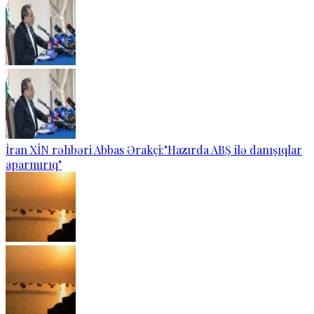
İran XİN rəhbəri Abbas Ərakçi:"Hazırda ABŞ ilə danışıqlar
aparmırıq"