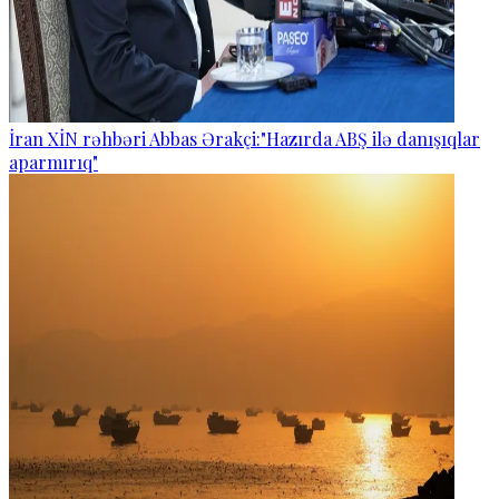
İran XİN rəhbəri Abbas Ərakçi:"Hazırda ABŞ ilə danışıqlar
aparmırıq"