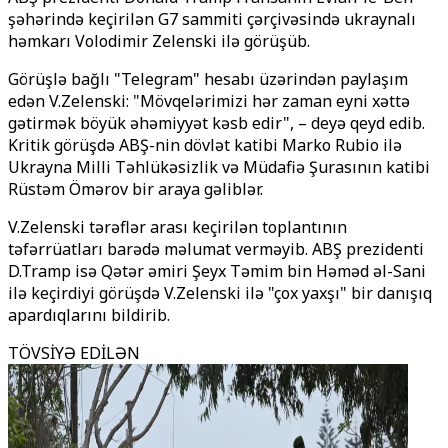
şəhərində keçirilən G7 sammiti çərçivəsində ukraynalı
həmkarı Volodimir Zelenski ilə görüşüb.
Görüşlə bağlı "Telegram" hesabı üzərindən paylaşım
edən V.Zelenski: "Mövqelərimizi hər zaman eyni xəttə
gətirmək böyük əhəmiyyət kəsb edir", – deyə qeyd edib.
Kritik görüşdə ABŞ-nin dövlət katibi Marko Rubio ilə
Ukrayna Milli Təhlükəsizlik və Müdafiə Şurasının katibi
Rüstəm Ömərov bir araya gəliblər.
V.Zelenski tərəflər arası keçirilən toplantının
təfərrüatları barədə məlumat verməyib. ABŞ prezidenti
D.Tramp isə Qətər əmiri Şeyx Təmim bin Həməd əl-Sani
ilə keçirdiyi görüşdə V.Zelenski ilə "çox yaxşı" bir danışıq
apardıqlarını bildirib.
TÖVSİYƏ EDİLƏN