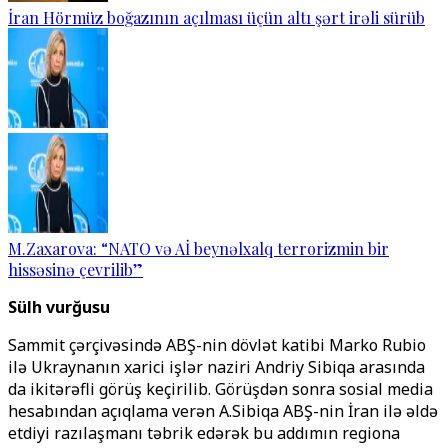
İran Hörmüz boğazının açılması üçün altı şərt irəli sürüb
M.Zaxarova: “NATO və Aİ beynəlxalq terrorizmin bir
hissəsinə çevrilib”
Sülh vurğusu
Sammit çərçivəsində ABŞ-nin dövlət katibi Marko Rubio
ilə Ukraynanın xarici işlər naziri Andriy Sibiqa arasında
da ikitərəfli görüş keçirilib. Görüşdən sonra sosial media
hesabından açıqlama verən A.Sibiqa ABŞ-nin İran ilə əldə
etdiyi razılaşmanı təbrik edərək bu addımın regiona