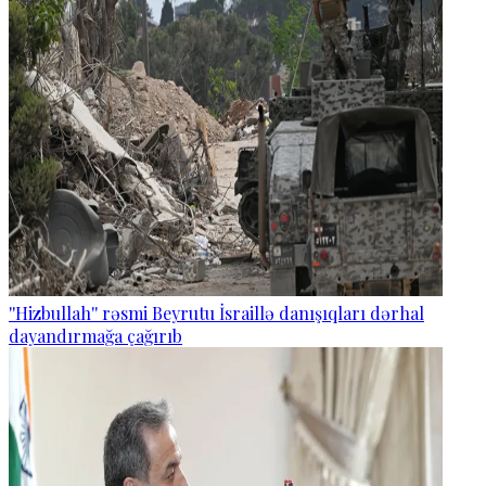
''Hizbullah'' rəsmi Beyrutu İsraillə danışıqları dərhal
dayandırmağa çağırıb