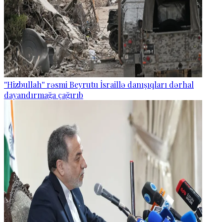
''Hizbullah'' rəsmi Beyrutu İsraillə danışıqları dərhal
dayandırmağa çağırıb