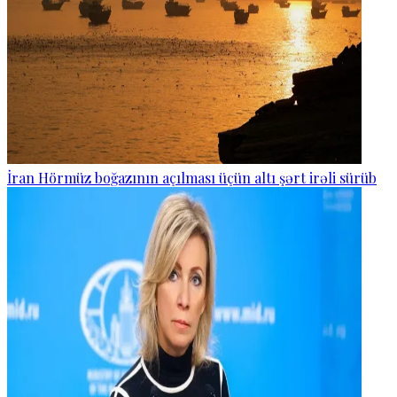
İran Hörmüz boğazının açılması üçün altı şərt irəli sürüb