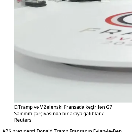
D.Tramp və V.Zelenski Fransada keçirilən G7
Sammiti çərçivəsində bir araya gəliblər /
Reuters
ABŞ prezidenti Donald Tramp Fransanın Evian-le-Ben