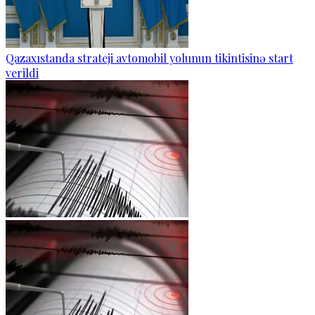
Qazaxıstanda strateji avtomobil yolunun tikintisinə start
verildi