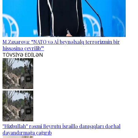
M.Zaxarova: “NATO və Aİ beynəlxalq terrorizmin bir
hissəsinə çevrilib”
TÖVSİYƏ EDİLƏN
''Hizbullah'' rəsmi Beyrutu İsraillə danışıqları dərhal
dayandırmağa çağırıb