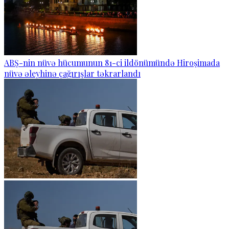
ABŞ-nin nüvə hücumunun 81-ci ildönümündə Hiroşimada
nüvə əleyhinə çağırışlar təkrarlandı