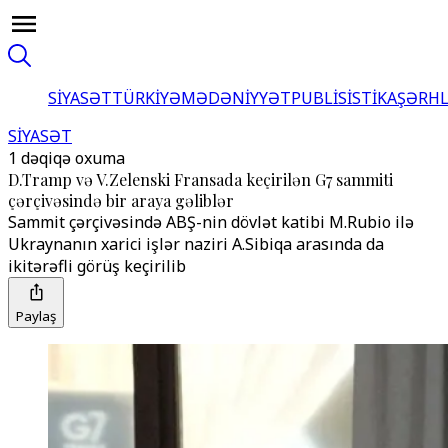
SİYASƏT
TÜRKİYƏ
MƏDƏNİYYƏT
PUBLİSİSTİKA
ŞƏRH
SİYASƏT
1 dəqiqə oxuma
D.Tramp və V.Zelenski Fransada keçirilən G7 sammiti
çərçivəsində bir araya gəliblər
Sammit çərçivəsində ABŞ-nin dövlət katibi M.Rubio ilə
Ukraynanın xarici işlər naziri A.Sibiqa arasında da
ikitərəfli görüş keçirilib
Paylaş