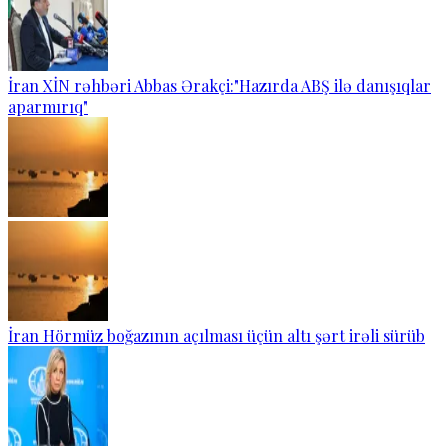
İran XİN rəhbəri Abbas Ərakçi:"Hazırda ABŞ ilə danışıqlar
aparmırıq"
İran Hörmüz boğazının açılması üçün altı şərt irəli sürüb