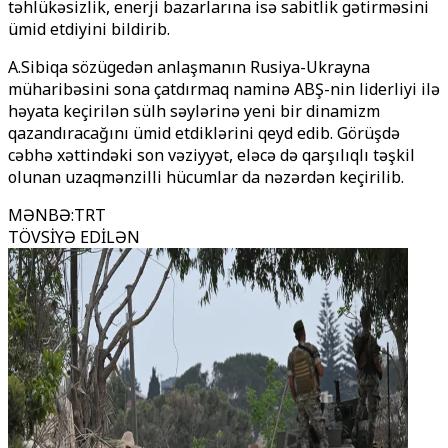
təhlükəsizlik, enerji bazarlarına isə sabitlik gətirməsini
ümid etdiyini bildirib.
A.Sibiqa sözügedən anlaşmanın Rusiya-Ukrayna
müharibəsini sona çatdırmaq naminə ABŞ-nin liderliyi ilə
həyata keçirilən sülh səylərinə yeni bir dinamizm
qazandıracağını ümid etdiklərini qeyd edib. Görüşdə
cəbhə xəttindəki son vəziyyət, eləcə də qarşılıqlı təşkil
olunan uzaqmənzilli hücumlar da nəzərdən keçirilib.
MƏNBƏ
:
TRT
TÖVSİYƏ EDİLƏN