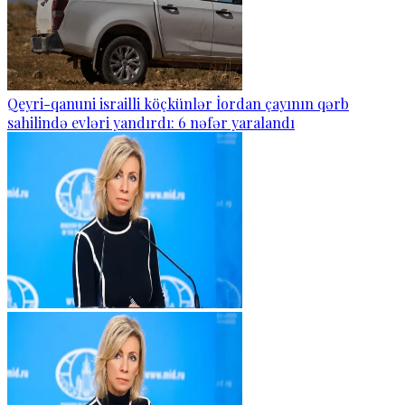
Qeyri-qanuni israilli köçkünlər İordan çayının qərb
sahilində evləri yandırdı: 6 nəfər yaralandı