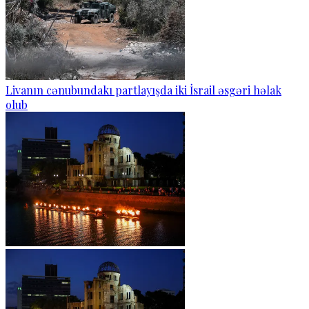
Livanın cənubundakı partlayışda iki İsrail əsgəri həlak
olub