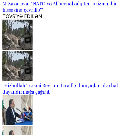
M.Zaxarova: “NATO və Aİ beynəlxalq terrorizmin bir
hissəsinə çevrilib”
TÖVSİYƏ EDİLƏN
''Hizbullah'' rəsmi Beyrutu İsraillə danışıqları dərhal
dayandırmağa çağırıb