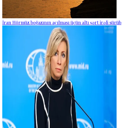
İran Hörmüz boğazının açılması üçün altı şərt irəli sürüb