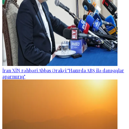
İran XİN rəhbəri Abbas Ərakçi:"Hazırda ABŞ ilə danışıqlar
aparmırıq"