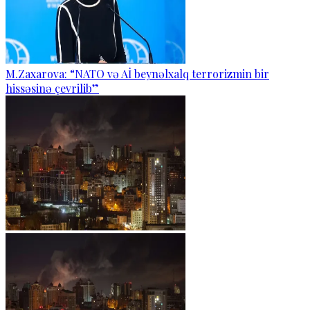
M.Zaxarova: “NATO və Aİ beynəlxalq terrorizmin bir
hissəsinə çevrilib”