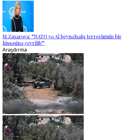
M.Zaxarova: “NATO və Aİ beynəlxalq terrorizmin bir
hissəsinə çevrilib”
Araşdırma