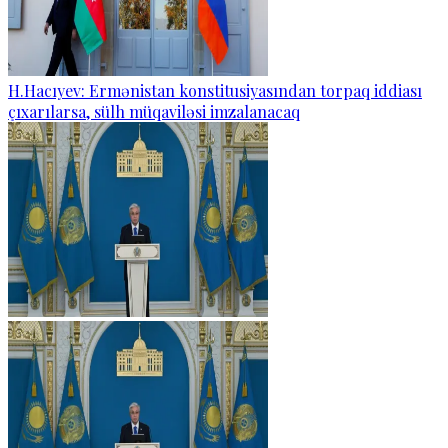
H.Hacıyev: Ermənistan konstitusiyasından torpaq iddiası
çıxarılarsa, sülh müqaviləsi imzalanacaq