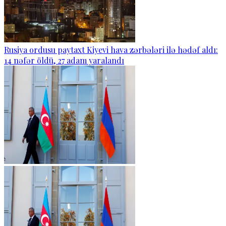
Rusiya ordusu paytaxt Kiyevi hava zərbələri ilə hədəf aldı:
14 nəfər öldü, 27 adam yaralandı