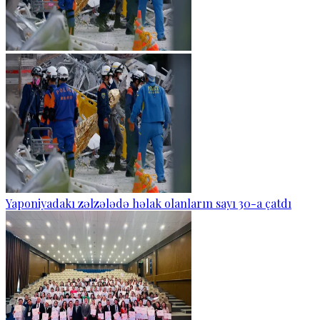
Yaponiyadakı zəlzələdə həlak olanların sayı 30-a çatdı