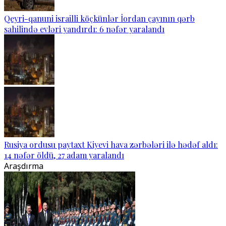
Qeyri-qanuni israilli köçkünlər İordan çayının qərb
sahilində evləri yandırdı: 6 nəfər yaralandı
Rusiya ordusu paytaxt Kiyevi hava zərbələri ilə hədəf aldı:
14 nəfər öldü, 27 adam yaralandı
Araşdırma