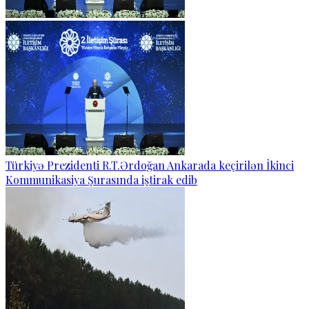
Türkiyə Prezidenti R.T.Ərdoğan Ankarada keçirilən İkinci
Kommunikasiya Şurasında iştirak edib