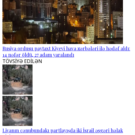
Rusiya ordusu paytaxt Kiyevi hava zərbələri ilə hədəf aldı:
14 nəfər öldü, 27 adam yaralandı
TÖVSİYƏ EDİLƏN
Livanın cənubundakı partlayışda iki İsrail əsgəri həlak