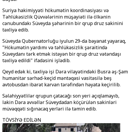
Suriya hakimiyyəti hökumətin koordinasiyası və
Təhlükəsizlik Qüvvələrinin müşayiəti ilə ölkənin
cənubundakı Süveyda şəhərinin bir qrup druz sakinini
təxliyə edib.
Süveyda Qubernatorluğu iyulun 29-da bəyanat yayaraq,
"Hökumətin yardımı və təhlükəsizlik şəraitində
Süveydanı tərk etmək istəyən bir qrup druz vətəndaşı
təxliyə edildi" ifadəsini işlədib.
Qeyd edək ki, təxliyə işi Dəra vilayətindəki Busra əş-Şam
humanitar sərhəd-keçid məntəqəsi vasitəsilə beş
avtobusdan ibarət karvan tərəfindən həyata keçirilib.
Səlahiyyətlilər qrupun çatacağı son yeri açıqlamayıb,
lakin Dəra əvvəllər Süveydadan köçürülən sakinləri
müvəqqəti sığınacaq yerləri ilə təmin edib.
TÖVSİYƏ EDİLƏN