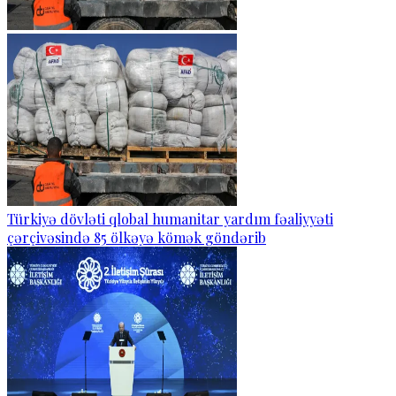
Türkiyə dövləti qlobal humanitar yardım fəaliyyəti
çərçivəsində 85 ölkəyə kömək göndərib