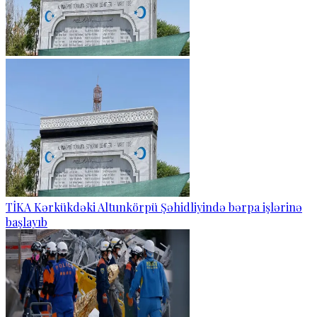
TİKA Kərkükdəki Altunkörpü Şəhidliyində bərpa işlərinə
başlayıb