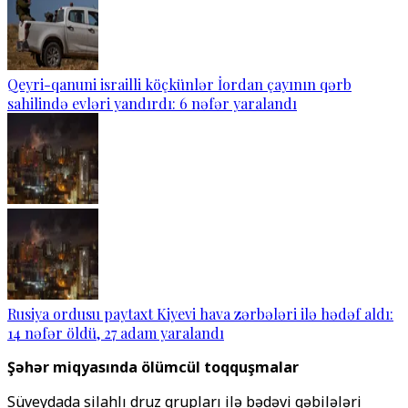
Qeyri-qanuni israilli köçkünlər İordan çayının qərb
sahilində evləri yandırdı: 6 nəfər yaralandı
Rusiya ordusu paytaxt Kiyevi hava zərbələri ilə hədəf aldı:
14 nəfər öldü, 27 adam yaralandı
Şəhər miqyasında ölümcül toqquşmalar
Süveydada silahlı druz qrupları ilə bədəvi qəbilələri