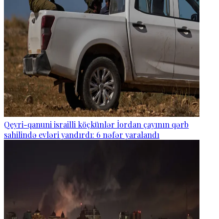
Qeyri-qanuni israilli köçkünlər İordan çayının qərb
sahilində evləri yandırdı: 6 nəfər yaralandı