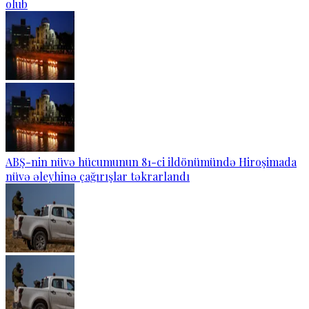
olub
ABŞ-nin nüvə hücumunun 81-ci ildönümündə Hiroşimada
nüvə əleyhinə çağırışlar təkrarlandı