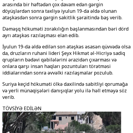
arasında bir həftədən çox davam edən gərgin
döyüşlərdən sonra təxliyə iyulun 19-da əldə olunan
atəşkəsdən sonra gərgin sakitlik şəraitində baş verib.
Dəməşq hökuməti zorakılığın başlanmasından bəri dörd
ayrı atəşkəs razılaşması elan edib.
İyulun 19-da əldə edilən son atəşkəs əsasən qüvvədə olsa
da, druzların ruhani lideri Şeyx Hikmət əl-Hicriyə sadiq
qrupların bədəvi qəbilələrini ərazidən çıxarması və
onlara qarşı insan haqları pozuntuları törətməsi
iddialarından sonra əvvəlki razılaşmalar pozulub.
Suriya keçid hökuməti ölkə daxilində sabitliyi qorumağa
və yerli münaqişələri danışıqlar yolu ilə həll etməyə söz
verib.
TÖVSİYƏ EDİLƏN