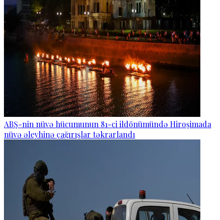
ABŞ-nin nüvə hücumunun 81-ci ildönümündə Hiroşimada
nüvə əleyhinə çağırışlar təkrarlandı