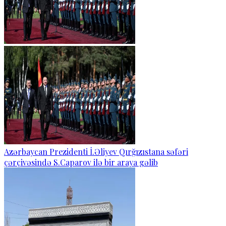
Azərbaycan Prezidenti İ.Əliyev Qırğızıstana səfəri
çərçivəsində S.Caparov ilə bir araya gəlib