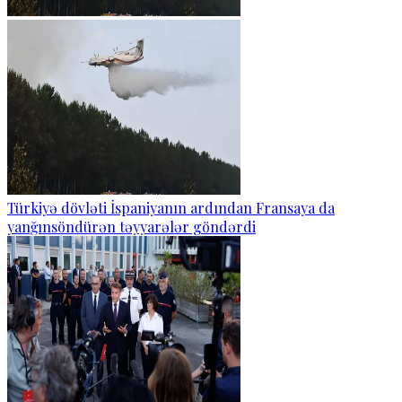
Türkiyə dövləti İspaniyanın ardından Fransaya da
yanğınsöndürən təyyarələr göndərdi