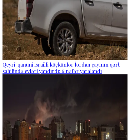
Qeyri-qanuni israilli köçkünlər İordan çayının qərb
sahilində evləri yandırdı: 6 nəfər yaralandı