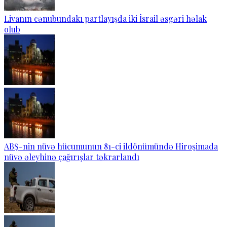
Livanın cənubundakı partlayışda iki İsrail əsgəri həlak
olub
ABŞ-nin nüvə hücumunun 81-ci ildönümündə Hiroşimada
nüvə əleyhinə çağırışlar təkrarlandı