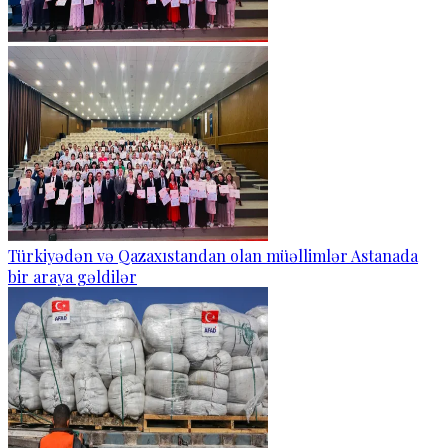
Türkiyədən və Qazaxıstandan olan müəllimlər Astanada
bir araya gəldilər