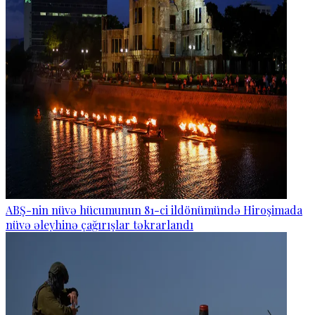
ABŞ-nin nüvə hücumunun 81-ci ildönümündə Hiroşimada
nüvə əleyhinə çağırışlar təkrarlandı