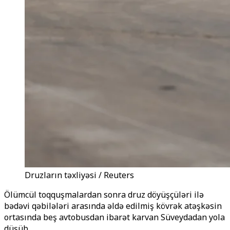
Druzların təxliyəsi / Reuters
Ölümcül toqquşmalardan sonra druz döyüşçüləri ilə
bədəvi qəbilələri arasında əldə edilmiş kövrək atəşkəsin
ortasında beş avtobusdan ibarət karvan Süveydadan yola
düşüb.