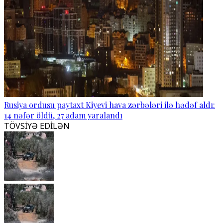
Rusiya ordusu paytaxt Kiyevi hava zərbələri ilə hədəf aldı:
14 nəfər öldü, 27 adam yaralandı
TÖVSİYƏ EDİLƏN