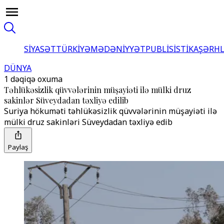
SİYASƏT
TÜRKİYƏ
MƏDƏNİYYƏT
PUBLİSİSTİKA
ŞƏRH
DÜNYA
1 dəqiqə oxuma
Təhlükəsizlik qüvvələrinin müşayiəti ilə mülki druz
sakinlər Süveydadan təxliyə edilib
Suriya hökuməti təhlükəsizlik qüvvələrinin müşayiəti ilə
mülki druz sakinləri Süveydadan təxliyə edib
Paylaş