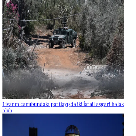
Livanın cənubundakı partlayışda iki İsrail əsgəri həlak
olub