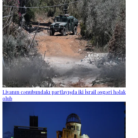
Livanın cənubundakı partlayışda iki İsrail əsgəri həlak
olub