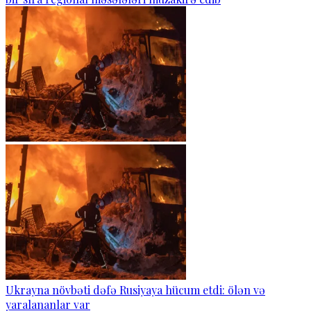
Ukrayna növbəti dəfə Rusiyaya hücum etdi: ölən və
yaralananlar var