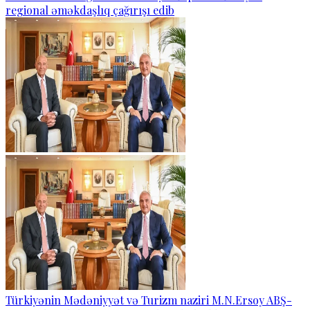
regional əməkdaşlıq çağırışı edib
Türkiyənin Mədəniyyət və Turizm naziri M.N.Ersoy ABŞ-