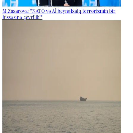
M.Zaxarova: “NATO və Aİ beynəlxalq terrorizmin bir
hissəsinə çevrilib”