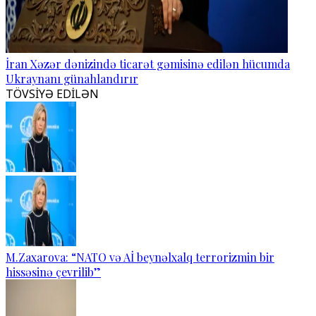
İran Xəzər dənizində ticarət gəmisinə edilən hücumda
Ukraynanı günahlandırır
TÖVSİYƏ EDİLƏN
M.Zaxarova: “NATO və Aİ beynəlxalq terrorizmin bir
hissəsinə çevrilib”