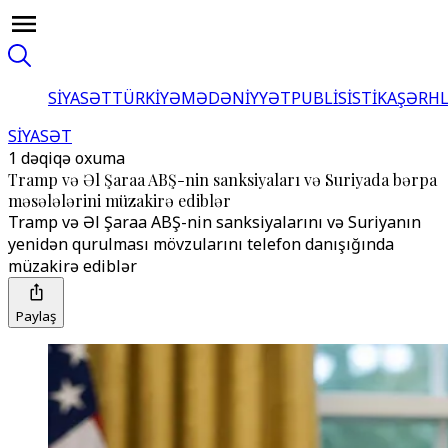
SİYASƏT
TÜRKİYƏ
MƏDƏNİYYƏT
PUBLİSİSTİKA
ŞƏRH
SİYASƏT
1 dəqiqə oxuma
Tramp və Əl Şaraa ABŞ-nin sanksiyaları və Suriyada bərpa
məsələlərini müzakirə ediblər
Tramp və Əl Şaraa ABŞ-nin sanksiyalarını və Suriyanın
yenidən qurulması mövzularını telefon danışığında
müzakirə ediblər
Paylaş