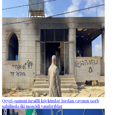
Qeyri-qanuni israilli köçkünlər İordan çayının qərb
sahilində iki məscidi yandırıblar