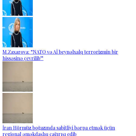
M.Zaxarova: “NATO və Aİ beynəlxalq terrorizmin bir
hissəsinə çevrilib”
İran Hörmüz boğazında sabitliyi bərpa etmək üçün
regional əməkdaşlıq çağırışı edib