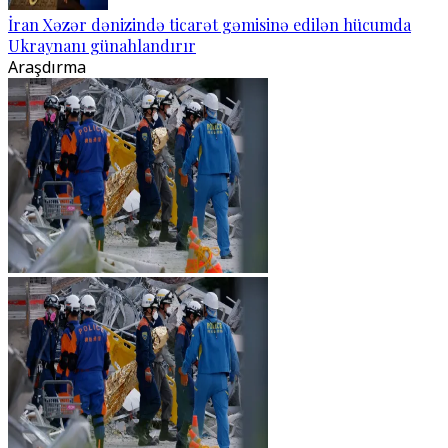
İran Xəzər dənizində ticarət gəmisinə edilən hücumda
Ukraynanı günahlandırır
Araşdırma