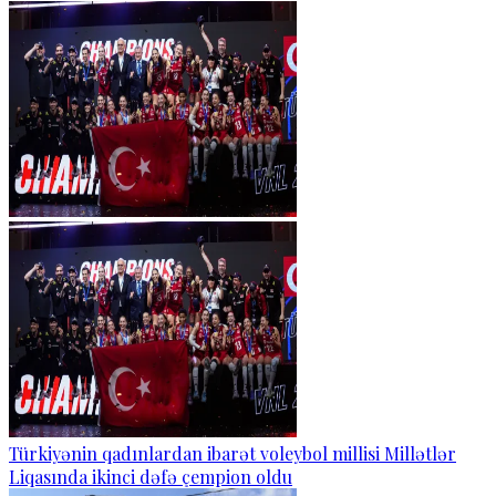
Türkiyənin qadınlardan ibarət voleybol millisi Millətlər
Liqasında ikinci dəfə çempion oldu