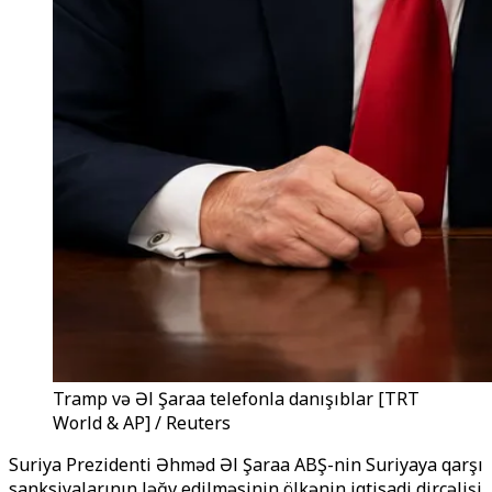
Tramp və Əl Şaraa telefonla danışıblar [TRT
World & AP] / Reuters
Suriya Prezidenti Əhməd Əl Şaraa ABŞ-nin Suriyaya qarşı
sanksiyalarının ləğv edilməsinin ölkənin iqtisadi dirçəlişi