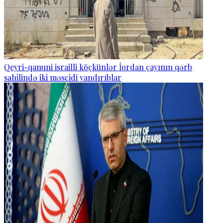
Qeyri-qanuni israilli köçkünlər İordan çayının qərb
sahilində iki məscidi yandırıblar