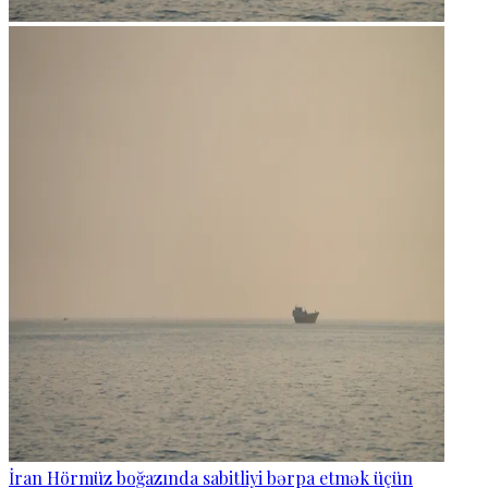
İran Hörmüz boğazında sabitliyi bərpa etmək üçün