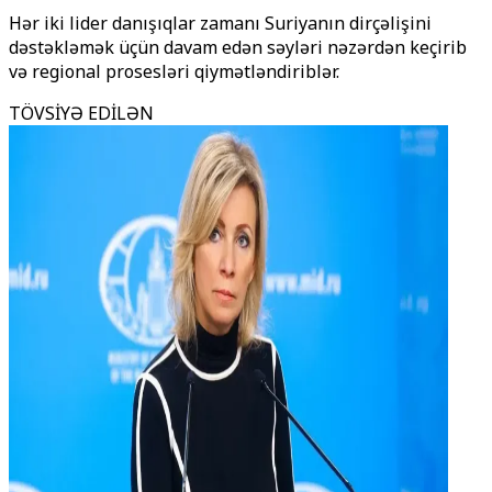
Hər iki lider danışıqlar zamanı Suriyanın dirçəlişini
dəstəkləmək üçün davam edən səyləri nəzərdən keçirib
və regional prosesləri qiymətləndiriblər.
TÖVSİYƏ EDİLƏN