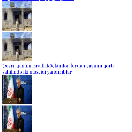
Qeyri-qanuni israilli köçkünlər İordan çayının qərb
sahilində iki məscidi yandırıblar