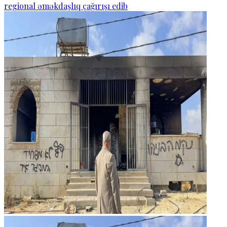
regional əməkdaşlıq çağırışı edib