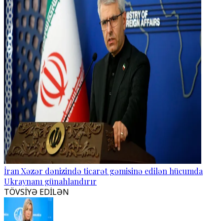
İran Xəzər dənizində ticarət gəmisinə edilən hücumda
Ukraynanı günahlandırır
TÖVSİYƏ EDİLƏN