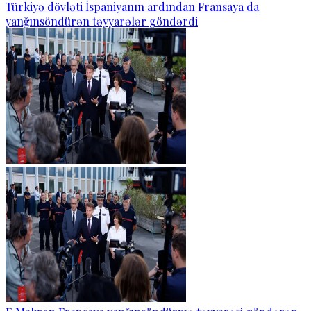
Türkiyə dövləti İspaniyanın ardından Fransaya da
yanğınsöndürən təyyarələr göndərdi