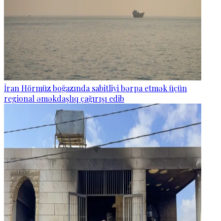
İran Hörmüz boğazında sabitliyi bərpa etmək üçün
regional əməkdaşlıq çağırışı edib