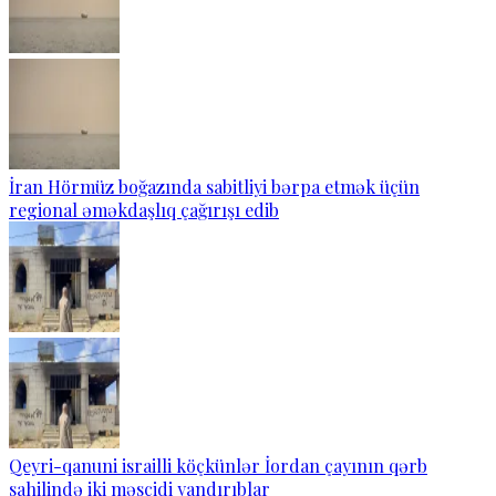
İran Hörmüz boğazında sabitliyi bərpa etmək üçün
regional əməkdaşlıq çağırışı edib
Qeyri-qanuni israilli köçkünlər İordan çayının qərb
sahilində iki məscidi yandırıblar