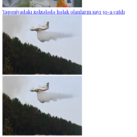
Yaponiyadakı zəlzələdə həlak olanların sayı 30-a çatdı