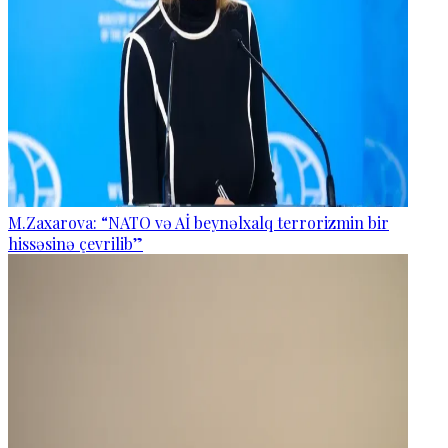
M.Zaxarova: “NATO və Aİ beynəlxalq terrorizmin bir
hissəsinə çevrilib”