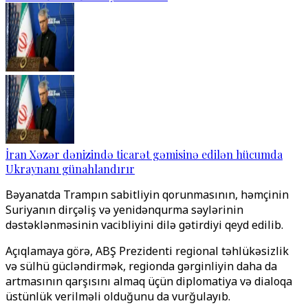
İran Xəzər dənizində ticarət gəmisinə edilən hücumda
Ukraynanı günahlandırır
Bəyanatda Trampın sabitliyin qorunmasının, həmçinin
Suriyanın dirçəliş və yenidənqurma səylərinin
dəstəklənməsinin vacibliyini dilə gətirdiyi qeyd edilib.
Açıqlamaya görə, ABŞ Prezidenti regional təhlükəsizlik
və sülhü gücləndirmək, regionda gərginliyin daha da
artmasının qarşısını almaq üçün diplomatiya və dialoqa
üstünlük verilməli olduğunu da vurğulayıb.