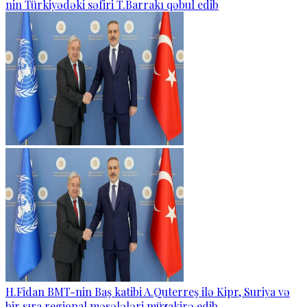
nin Türkiyədəki səfiri T.Barrakı qəbul edib
H.Fidan BMT-nin Baş katibi A.Quterreş ilə Kipr, Suriya və
bir sıra regional məsələləri müzakirə edib