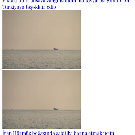
E.Makron Fransaya yanğınsöndürmə təyyarəsi göndərən
Türkiyəyə təşəkkür edib
İran Hörmüz boğazında sabitliyi bərpa etmək üçün