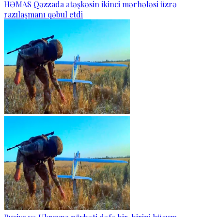
HƏMAS Qəzzada atəşkəsin ikinci mərhələsi üzrə
razılaşmanı qəbul etdi