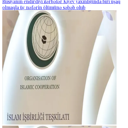
Rusiyanın endirdiyi zərbələr Kiyev yaxınlığında biri uşaq
olmaqla üç nəfərin ölümünə səbəb olub