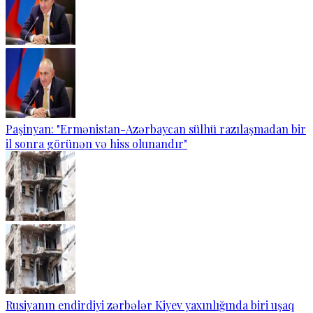
Paşinyan: "Ermənistan-Azərbaycan sülhü razılaşmadan bir
il sonra görünən və hiss olunandır"
Rusiyanın endirdiyi zərbələr Kiyev yaxınlığında biri uşaq