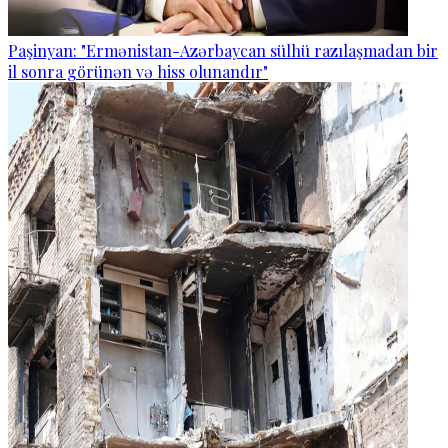
Paşinyan: "Ermənistan-Azərbaycan sülhü razılaşmadan bir
il sonra görünən və hiss olunandır"