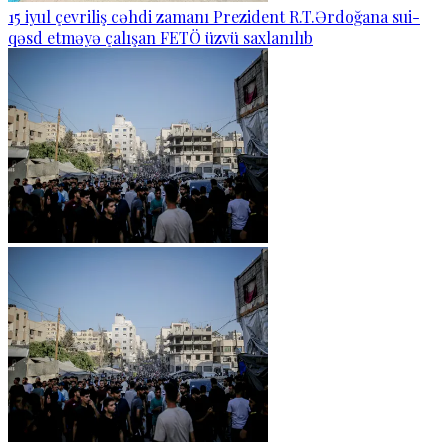
15 iyul çevriliş cəhdi zamanı Prezident R.T.Ərdoğana sui-
qəsd etməyə çalışan FETÖ üzvü saxlanılıb