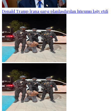
Donald Tramp İrana qarşı planlaşdırılan hücumu ləğv etdi