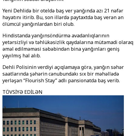
Yeni Dehlidə bir oteldə baş ver
yanğında azı 21 nəfər
həyatını itirib. Bu, son illərdə paytaxtda baş verən ən
ölümcül yanğınlardan biri olub.
Hindistanda yanğınsöndürmə avadanlıqlarının
yetərsizliyi və təhlükəsizlik qaydalarına mütəmadi olaraq
əməl edilməməsi səbəbindən bina yanğınları geniş
yayılmış hal alıb.
Dehli Polisinin verdiyi açıqlamaya görə, yanğın səhər
saatlarında şəhərin cənubundakı sıx bir məhəllədə
yerləşən “Flourish Stay” adlı pansionatda baş verib.
TÖVSİYƏ EDİLƏN