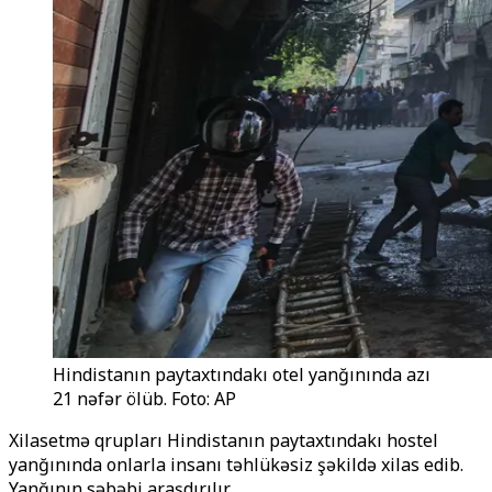
Hindistanın paytaxtındakı otel yanğınında azı
21 nəfər ölüb. Foto: AP
Xilasetmə qrupları Hindistanın paytaxtındakı hostel
yanğınında onlarla insanı təhlükəsiz şəkildə xilas edib.
Yanğının səbəbi araşdırılır.