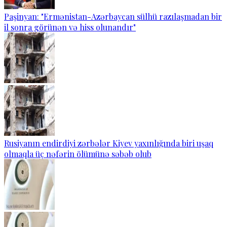
Paşinyan: "Ermənistan-Azərbaycan sülhü razılaşmadan bir
il sonra görünən və hiss olunandır"
Rusiyanın endirdiyi zərbələr Kiyev yaxınlığında biri uşaq
olmaqla üç nəfərin ölümünə səbəb olub