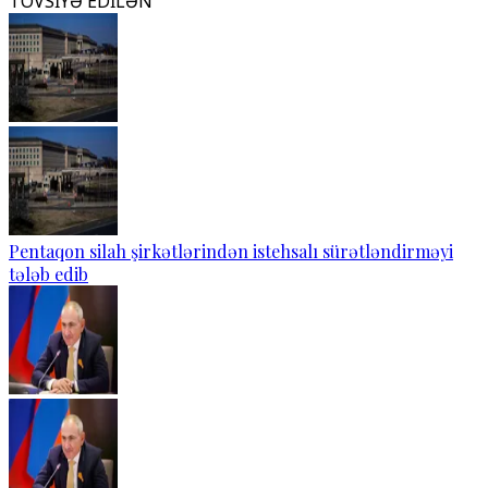
TÖVSİYƏ EDİLƏN
Pentaqon silah şirkətlərindən istehsalı sürətləndirməyi
tələb edib