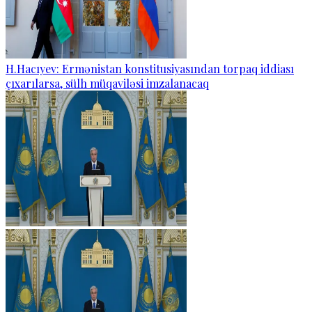
H.Hacıyev: Ermənistan konstitusiyasından torpaq iddiası
çıxarılarsa, sülh müqaviləsi imzalanacaq