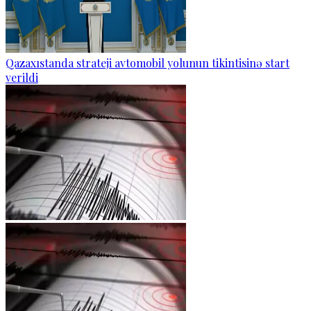
Qazaxıstanda strateji avtomobil yolunun tikintisinə start
verildi