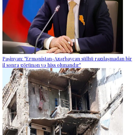
Paşinyan: "Ermənistan-Azərbaycan sülhü razılaşmadan bir
il sonra görünən və hiss olunandır"