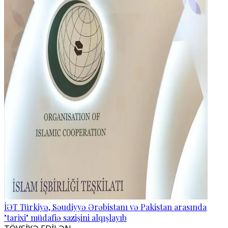
İƏT Türkiyə, Səudiyyə Ərəbistanı və Pakistan arasında
"tarixi" müdafiə sazişini alqışlayıb