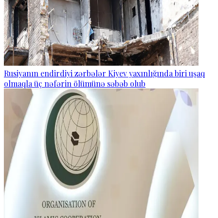
Rusiyanın endirdiyi zərbələr Kiyev yaxınlığında biri uşaq
olmaqla üç nəfərin ölümünə səbəb olub