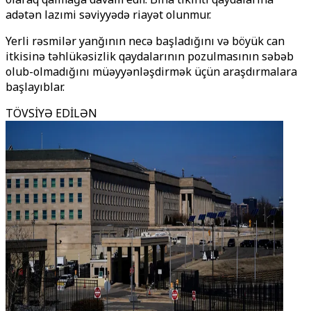
adətən lazımi səviyyədə riayət olunmur.
Yerli rəsmilər yanğının necə başladığını və böyük can
itkisinə təhlükəsizlik qaydalarının pozulmasının səbəb
olub-olmadığını müəyyənləşdirmək üçün araşdırmalara
başlayıblar.
TÖVSİYƏ EDİLƏN