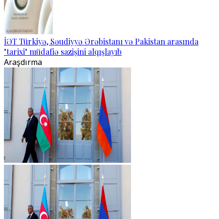
İƏT Türkiyə, Səudiyyə Ərəbistanı və Pakistan arasında
"tarixi" müdafiə sazişini alqışlayıb
Araşdırma