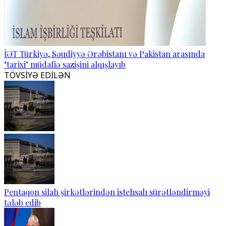
İƏT Türkiyə, Səudiyyə Ərəbistanı və Pakistan arasında
"tarixi" müdafiə sazişini alqışlayıb
TÖVSİYƏ EDİLƏN
Pentaqon silah şirkətlərindən istehsalı sürətləndirməyi
tələb edib