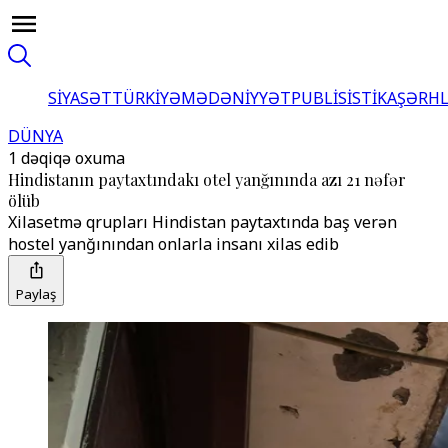
SİYASƏT
TÜRKİYƏ
MƏDƏNİYYƏT
PUBLİSİSTİKA
ŞƏRH
DÜNYA
1 dəqiqə oxuma
Hindistanın paytaxtındakı otel yanğınında azı 21 nəfər
ölüb
Xilasetmə qrupları Hindistan paytaxtında baş verən
hostel yanğınından onlarla insanı xilas edib
Paylaş