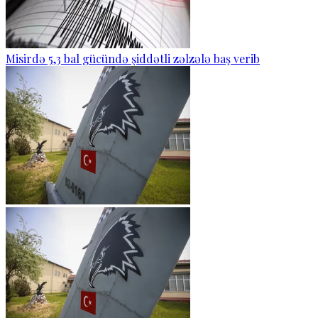
Misirdə 5,3 bal gücündə şiddətli zəlzələ baş verib