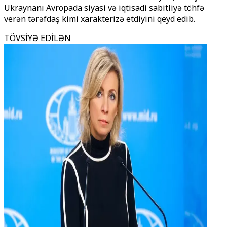
Ukraynanı Avropada siyasi və iqtisadi sabitliyə töhfə
verən tərəfdaş kimi xarakterizə etdiyini qeyd edib.
TÖVSİYƏ EDİLƏN