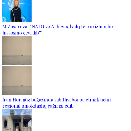
M.Zaxarova: “NATO və Aİ beynəlxalq terrorizmin bir
hissəsinə çevrilib”
İran Hörmüz boğazında sabitliyi bərpa etmək üçün
regional əməkdaşlıq çağırışı edib