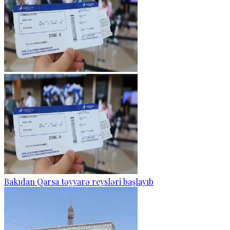
Bakıdan Qarsa təyyarə reysləri başlayıb