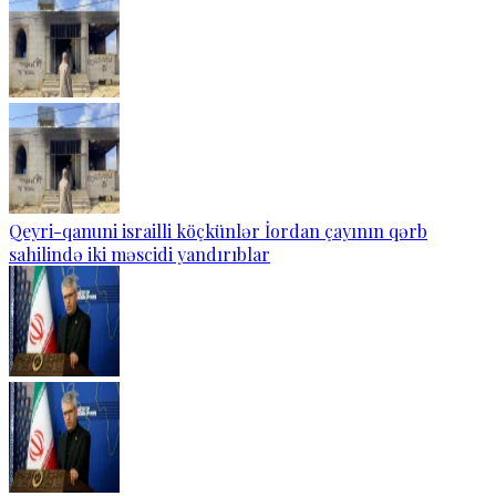
Qeyri-qanuni israilli köçkünlər İordan çayının qərb
sahilində iki məscidi yandırıblar