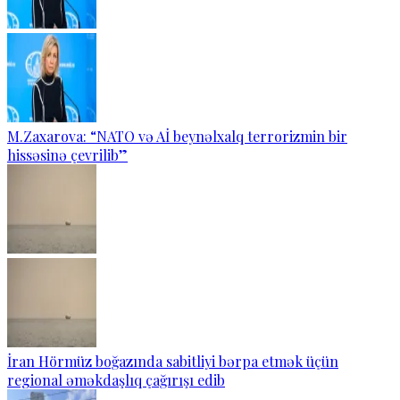
M.Zaxarova: “NATO və Aİ beynəlxalq terrorizmin bir
hissəsinə çevrilib”
İran Hörmüz boğazında sabitliyi bərpa etmək üçün
regional əməkdaşlıq çağırışı edib