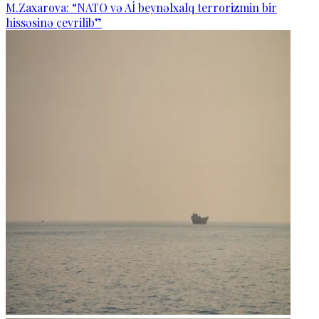
M.Zaxarova: “NATO və Aİ beynəlxalq terrorizmin bir
hissəsinə çevrilib”