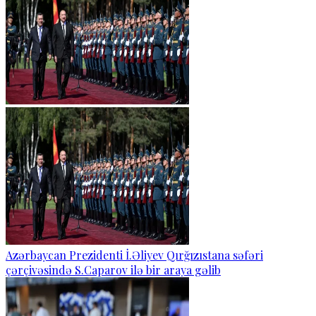
Azərbaycan Prezidenti İ.Əliyev Qırğızıstana səfəri
çərçivəsində S.Caparov ilə bir araya gəlib