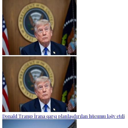
Donald Tramp İrana qarşı planlaşdırılan hücumu ləğv etdi