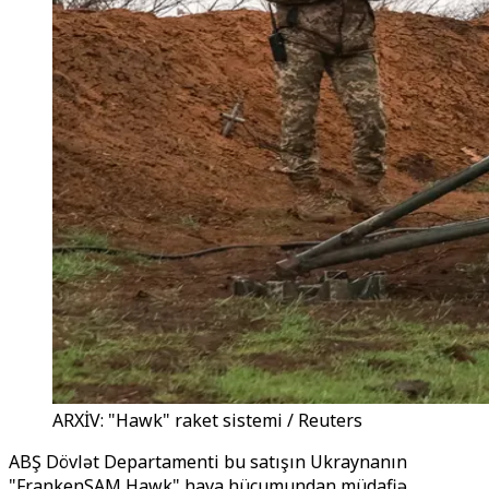
ARXİV: "Hawk" raket sistemi / Reuters
ABŞ Dövlət Departamenti bu satışın Ukraynanın
"FrankenSAM Hawk" hava hücumundan müdafiə