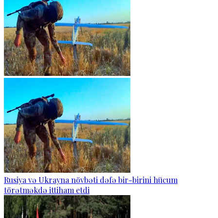
Rusiya və Ukrayna növbəti dəfə bir-birini hücum
törətməkdə ittiham etdi