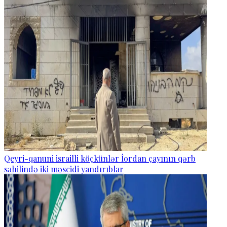
Qeyri-qanuni israilli köçkünlər İordan çayının qərb
sahilində iki məscidi yandırıblar