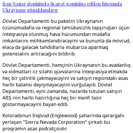
İran Xəzər dənizində ticarət gəmisinə edilən hücumda
Ukraynanı günahlandırır
Dövlət Departamenti bu paketin Ukraynanın
özünümüdafiə və regional təhlükəsizlik tapşırıqları üçün
inteqrasiya olunmuş hava hücumundan müdafiə
imkanlarını möhkəmləndirəcəyini və bununla da mövcud,
eləcə də gələcək təhdidlərlə mübarizə aparmaq
potensialını artıracağını bildirib.
Dövlət Departamenti, həmçinin Ukraynanın bu avadanlıq
və xidmətləri öz silahlı qüvvələrinə inteqrasiya etməkdə
heç bir çətinlik çəkməyəcəyini və satışın regiondakı əsas
hərbi balansı dəyişməyəcəyini vurğulayıb. Dövlət
Departamenti, eyni zamanda, nəzərdə tutulan satışın
ABŞ-nin hərbi hazırlığına heç bir mənfi təsir
göstərməyəcəyini bəyan edib.
Koloradonun İnqlvud (Englewood) şəhərində qərargahı
yerləşən "Sierra Nevada Corporation" şirkəti bu
proqramın əsas podratçısıdır.