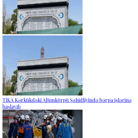
TİKA Kərkükdəki Altunkörpü Şəhidliyində bərpa işlərinə
başlayıb