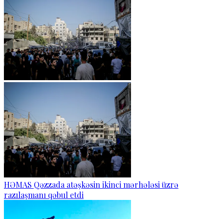
HƏMAS Qəzzada atəşkəsin ikinci mərhələsi üzrə
razılaşmanı qəbul etdi