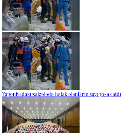
Yaponiyadakı zəlzələdə həlak olanların sayı 30-a çatdı