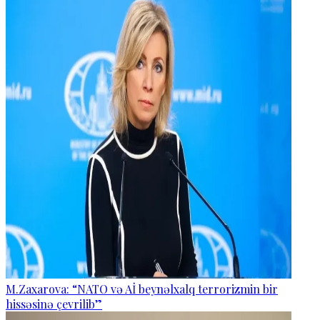
M.Zaxarova: “NATO və Aİ beynəlxalq terrorizmin bir
hissəsinə çevrilib”