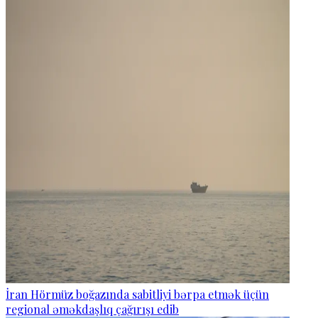
İran Hörmüz boğazında sabitliyi bərpa etmək üçün
regional əməkdaşlıq çağırışı edib