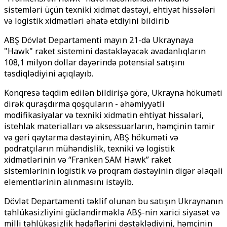
sistemləri üçün texniki xidmət dəstəyi, ehtiyat hissələri
və logistik xidmətləri əhatə etdiyini bildirib
ABŞ Dövlət Departamenti mayın 21-də Ukraynaya
"Hawk" raket sistemini dəstəkləyəcək avadanlıqların
108,1 milyon dollar dəyərində potensial satışını
təsdiqlədiyini açıqlayıb.
Konqresə təqdim edilən bildirişə görə,
Ukrayna hökuməti
dirək quraşdırma qoşquların - əhəmiyyətli
modifikasiyalar və texniki xidmətin ehtiyat hissələri,
istehlak materialları və aksessuarların, həmçinin təmir
və geri qaytarma dəstəyinin, ABŞ hökuməti və
podratçıların mühəndislik, texniki və logistik
xidmətlərinin və “Franken SAM Hawk” raket
sistemlərinin logistik və proqram dəstəyinin digər əlaqəli
elementlərinin alınmasını istəyib.
Dövlət Departamenti təklif olunan bu satışın Ukraynanın
təhlükəsizliyini gücləndirməklə ABŞ-nin xarici siyasət və
milli təhlükəsizlik hədəflərini dəstəklədiyini, həmçinin