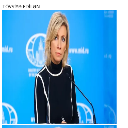
TÖVSİYƏ EDİLƏN