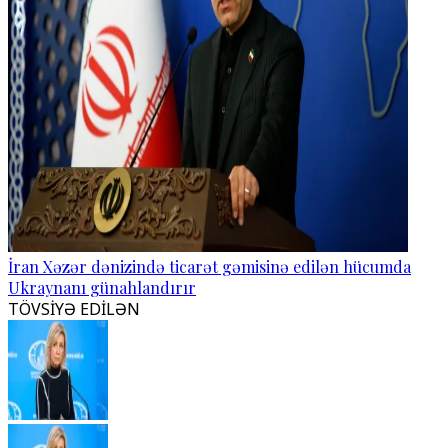
İran Xəzər dənizində ticarət gəmisinə edilən hücumda
Ukraynanı günahlandırır
TÖVSİYƏ EDİLƏN