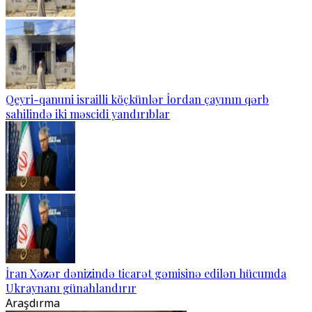
Qeyri-qanuni israilli köçkünlər İordan çayının qərb
sahilində iki məscidi yandırıblar
İran Xəzər dənizində ticarət gəmisinə edilən hücumda
Ukraynanı günahlandırır
Araşdırma