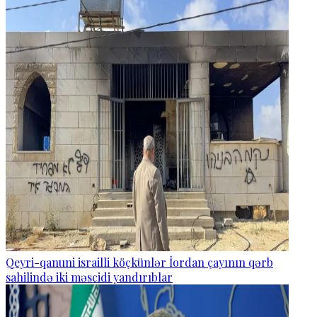
Qeyri-qanuni israilli köçkünlər İordan çayının qərb
sahilində iki məscidi yandırıblar