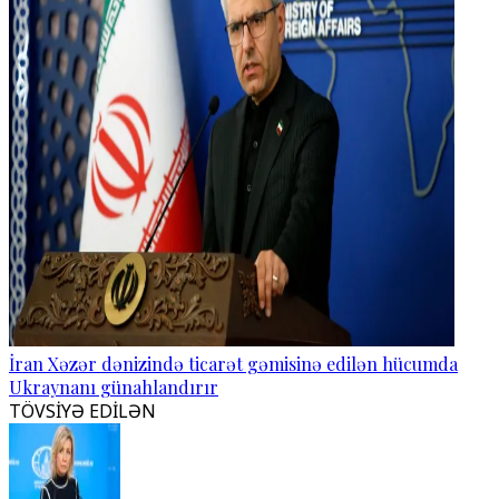
İran Xəzər dənizində ticarət gəmisinə edilən hücumda
Ukraynanı günahlandırır
TÖVSİYƏ EDİLƏN