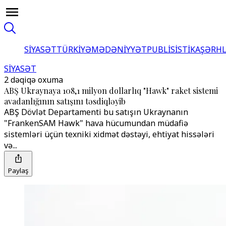
SİYASƏT
TÜRKİYƏ
MƏDƏNİYYƏT
PUBLİSİSTİKA
ŞƏRH
SİYASƏT
2 dəqiqə oxuma
ABŞ Ukraynaya 108,1 milyon dollarlıq "Hawk" raket sistemi
avadanlığının satışını təsdiqləyib
ABŞ Dövlət Departamenti bu satışın Ukraynanın
"FrankenSAM Hawk" hava hücumundan müdafiə
sistemləri üçün texniki xidmət dəstəyi, ehtiyat hissələri
və...
Paylaş