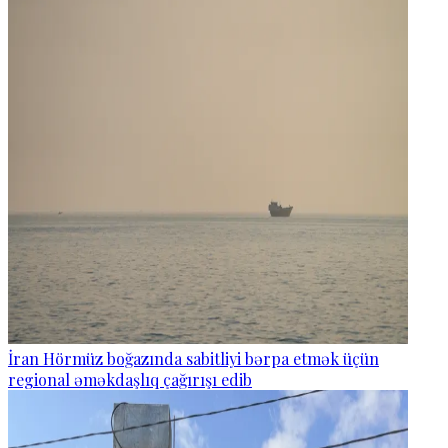
İran Hörmüz boğazında sabitliyi bərpa etmək üçün
regional əməkdaşlıq çağırışı edib