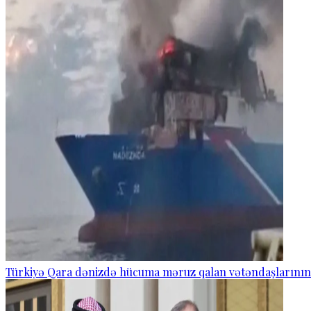
Türkiyə Qara dənizdə hücuma məruz qalan vətəndaşlarının və