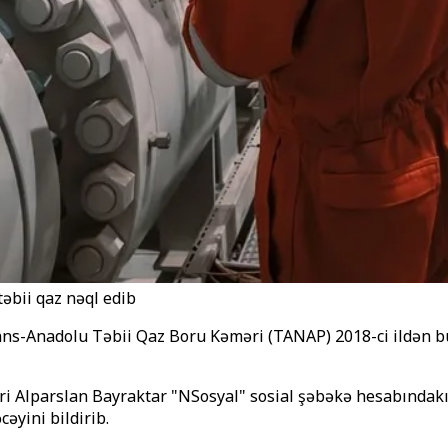
əbii qaz nəql edib
ans-Anadolu Təbii Qaz Boru Kəməri (TANAP) 2018-ci ildən b
ziri Alparslan Bayraktar "NSosyal" sosial şəbəkə hesabında
əyini bildirib.