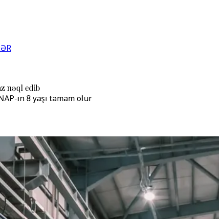
LƏR
z nəql edib
NAP-ın 8 yaşı tamam olur