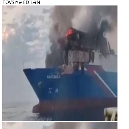
TÖVSİYƏ EDİLƏN