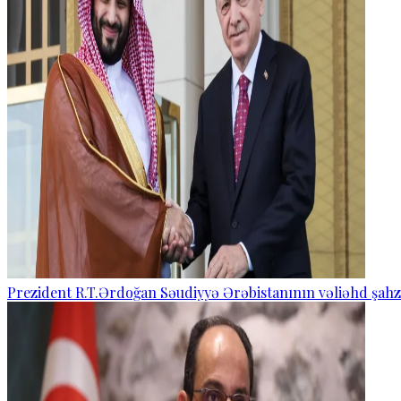
Prezident R.T.Ərdoğan Səudiyyə Ərəbistanının vəliəhd şahza