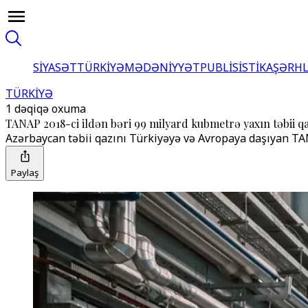
SİYASƏT
TÜRKİYƏ
MƏDƏNİYYƏT
PUBLİSİSTİKA
ŞƏRH
TÜRKİYƏ
1 dəqiqə oxuma
TANAP 2018-ci ildən bəri 99 milyard kubmetrə yaxın təbii qa
Azərbaycan təbii qazını Türkiyəyə və Avropaya daşıyan TA
Paylaş