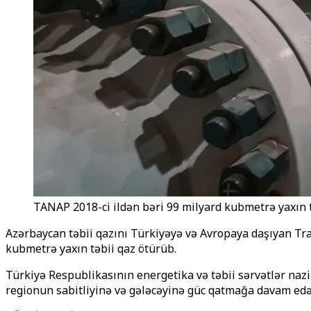
TANAP 2018-ci ildən bəri 99 milyard kubmetrə yaxın t
Azərbaycan təbii qazını Türkiyəyə və Avropaya daşıyan Tr
kubmetrə yaxın təbii qaz ötürüb.
Türkiyə Respublikasının energetika və təbii sərvətlər na
regionun sabitliyinə və gələcəyinə güc qatmağa davam edəc